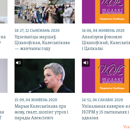
18:27, 12 СЬНЕЖАНЬ 2020
16:06, 04 ЖНІВЕНЬ 2020
 на
Удзельніцы маршаў,
Аналізуем фэномэн
ў
Ціханоўская, Калесьнікава
Ціханоўскай, Калесьні
— жанчыны году
і Цапкалы
15:09, 04 ЖНІВЕНЬ 2020
14:51, 06 САКАВІК 2020
Марыя Калесьнікава пра
Унікальная кавярня-к
ая
мову, гвалт, шопінг утрох і
НОРМ у 15 пытаньнях і
Т
парады Алексіевіч
адказах
Усе