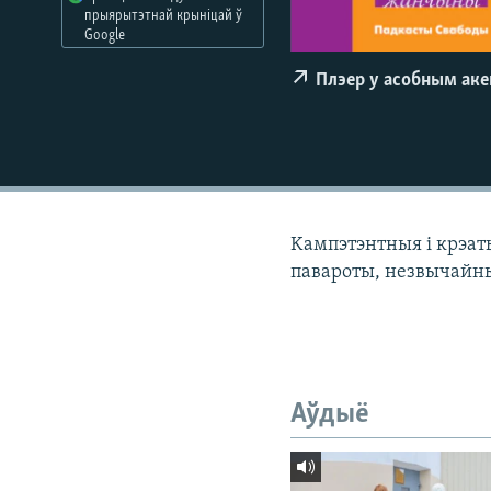
прыярытэтнай крыніцай ў
КАЛЯНДАР
НА ХВАЛЯХ СВАБОДЫ
Google
Плэер у асобным ак
Kампэтэнтныя і крэа
павароты, незвычайн
Аўдыё