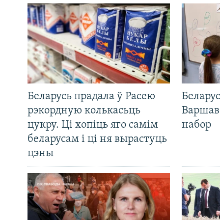
Беларусь прадала ў Расею
Беларус
рэкордную колькасьць
Варшав
цукру. Ці хопіць яго самім
набор
беларусам і ці ня вырастуць
цэны