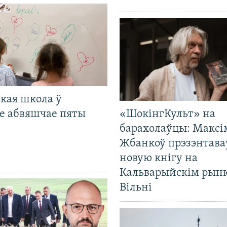
кая школа ў
е абвяшчае пяты
«ШокінгКульт» на
барахолаўцы: Максі
Жбанкоў прэзэнтава
новую кнігу на
Кальварыйскім рынк
Вільні