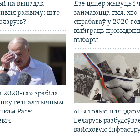
ыі на выпадак
Дзе цяпер жывуць і
еньня рэжыму: што
займаюцца тыя, хто
еларусь?
спрабаваў у 2020 го
выйграць прэзыдэнц
выбары
 2020-га» зрабіла
нку геапалітычным
ікам Расеі, —
«Ня толькі пляцдарм
евіч
Беларусь разбудоўва
вайсковую інфрастр