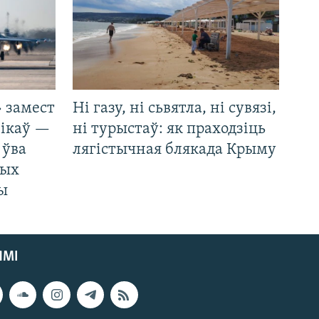
 замест
Ні газу, ні сьвятла, ні сувязі,
нікаў —
ні турыстаў: як праходзіць
 ўва
лягістычная блякада Крыму
ных
ды
ЯМІ