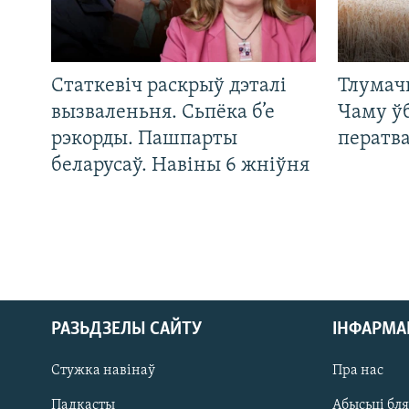
Статкевіч раскрыў дэталі
Тлумач
вызваленьня. Сьпёка б’е
Чаму ў
рэкорды. Пашпарты
ператв
беларусаў. Навіны 6 жніўня
РАЗЬДЗЕЛЫ САЙТУ
ІНФАРМ
Стужка навінаў
Пра нас
Падкасты
Абысьці бл