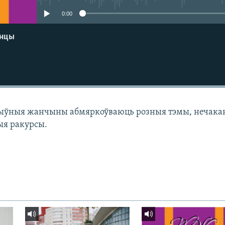
0:00
енцы
тыўныя жанчыны абмяркоўваюць розныя тэмы, нечак
ыя ракурсы.