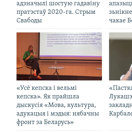
адзначылі шостую гадавіну
апазыц
пратэстаў 2020-га. Стрым
зьнікн
Свабоды
чакае Б
«Усё кепска і вельмі
«Пастка
кепска». Як прайшла
Лукашэ
дыскусія «Мова, культура,
закладн
адукацыя і мэдыя: нябачны
Карбал
фронт за Беларусь»