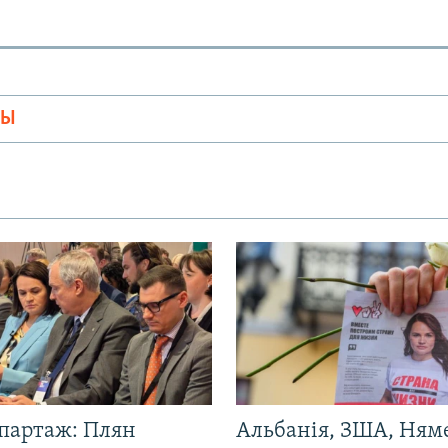
МЫ
эпартаж: Плян
Альбанія, ЗША, Ням