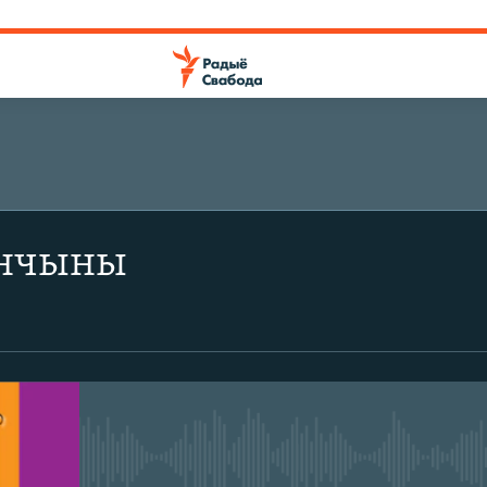
ПАДПІШЫЦЕСЯ
анчыны
SoundCloud
CastBox
Падпішыся
No media source currently avail