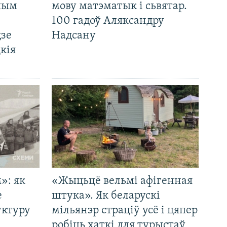
 чым
мову матэматык і сьвятар.
100 гадоў Аляксандру
дзе
Надсану
кія
»: як
«Жыцьцё вельмі афігенная
е
штука». Як беларускі
уктуру
мільянэр страціў усё і цяпер
робіць хаткі для турыстаў