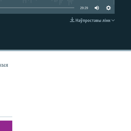
29:29
Наўпроставы лінк
EMBED
аныя