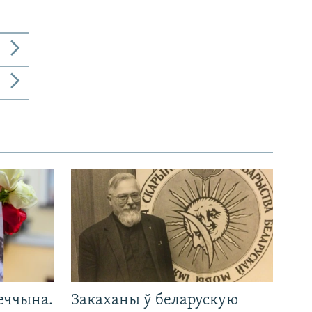
еччына.
Закаханы ў беларускую