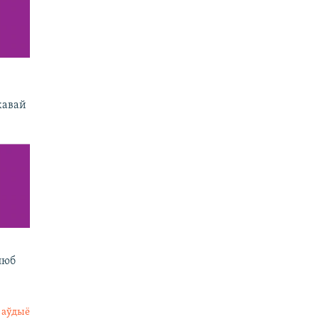
кавай
люб
 аўдыё