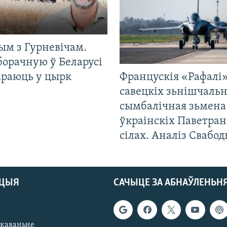
ым з Гурневічам.
борачную ў Беларусі
араюць у цырк
Францускія «Рафалі»
савецкіх зьнішчаль
сымбалічная зьмена
ўкраінскіх Паветра
сілах. Аналіз Свабо
АЦЫЯ
САЧЫЦЕ ЗА АБНАЎЛЕНЬН
якаваньне