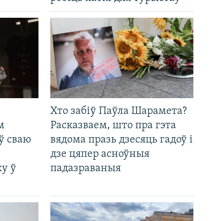
Хто забіў Паўла Шарамета?
м
Расказваем, што пра гэта
ў сваю
вядома празь дзесяць гадоў і
дзе цяпер асноўныя
у ў
падазраваныя