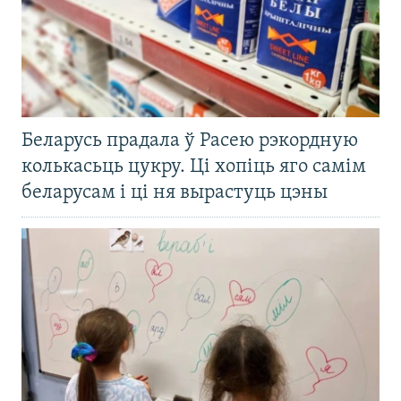
Беларусь прадала ў Расею рэкордную
колькасьць цукру. Ці хопіць яго самім
беларусам і ці ня вырастуць цэны