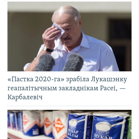
«Пастка 2020-га» зрабіла Лукашэнку
геапалітычным закладнікам Расеі, —
Карбалевіч