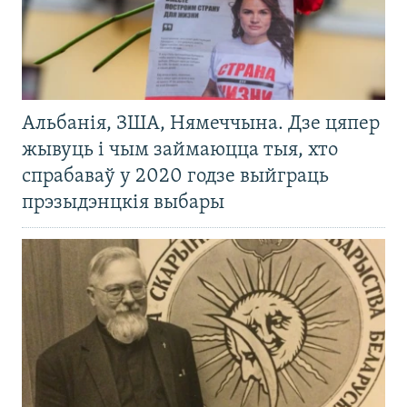
Альбанія, ЗША, Нямеччына. Дзе цяпер
жывуць і чым займаюцца тыя, хто
спрабаваў у 2020 годзе выйграць
прэзыдэнцкія выбары