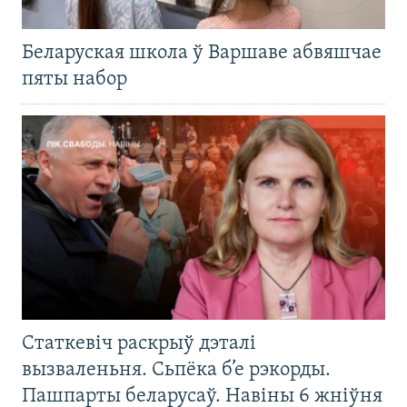
Беларуская школа ў Варшаве абвяшчае
пяты набор
Статкевіч раскрыў дэталі
вызваленьня. Сьпёка б’е рэкорды.
Пашпарты беларусаў. Навіны 6 жніўня