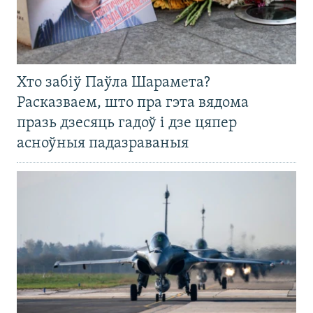
Хто забіў Паўла Шарамета?
Расказваем, што пра гэта вядома
празь дзесяць гадоў і дзе цяпер
асноўныя падазраваныя