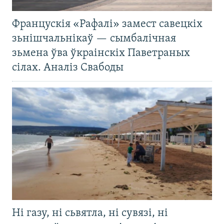
Францускія «Рафалі» замест савецкіх
зьнішчальнікаў — сымбалічная
зьмена ўва ўкраінскіх Паветраных
сілах. Аналіз Свабоды
Ні газу, ні сьвятла, ні сувязі, ні