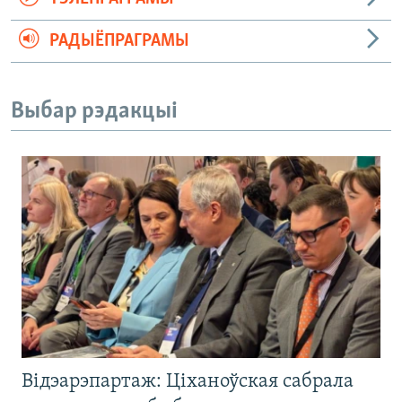
РАДЫЁПРАГРАМЫ
Выбар рэдакцыі
Відэарэпартаж: Ціханоўская сабрала