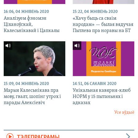
16:06, 04 ЖНІВЕНЬ 2020
15:22, 04 ЖНІВЕНЬ 2020
Аналізуем фэномэн
«Хачу быць са сваім
Ціханоўскай,
народам» — былая вядучая
Калесьнікавай і Цапкалы
Пытлева пра норавы на БТ
15:09, 04 ЖНІВЕНЬ 2020
14:51, 06 САКАВІК 2020
Марыя Калесьнікава пра
Унікальная кавярня-клюб
мову, гвалт, шопінг утрох і
НОРМ у 15 пытаньнях і
парады Алексіевіч
адказах
Усе аўдыё
ТЭЛЕПРАГРАМЫ