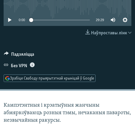
КУЛЬТУРА
МОВА
No media source currently available
КАЛЯНДАР
НА ХВАЛЯХ СВАБОДЫ
0:00
29:29
Наўпроставы лінк
Падзяліцца
Без VPN
Зрабіце Свабоду прыярытэтнай крыніцай ў Google
Kампэтэнтныя і крэатыўныя жанчыны
абмяркоўваюць розныя тэмы, нечаканыя павароты,
незвычайныя ракурсы.