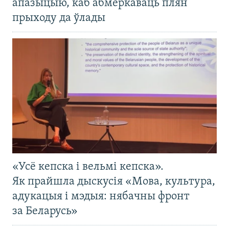
апазыцыю, каб абмеркаваць плян
прыходу да ўлады
«Усё кепска і вельмі кепска».
Як прайшла дыскусія «Мова, культура,
адукацыя і мэдыя: нябачны фронт
за Беларусь»