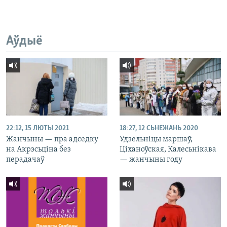
Аўдыё
22:12, 15 ЛЮТЫ 2021
18:27, 12 СЬНЕЖАНЬ 2020
Жанчыны — пра адседку
Удзельніцы маршаў,
на Акрэсьціна без
Ціханоўская, Калесьнікава
перадачаў
— жанчыны году