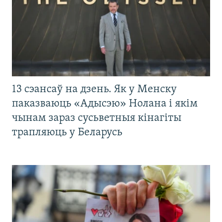
13 сэансаў на дзень. Як у Менску
паказваюць «Адысэю» Нолана і якім
чынам зараз сусьветныя кінагіты
трапляюць у Беларусь