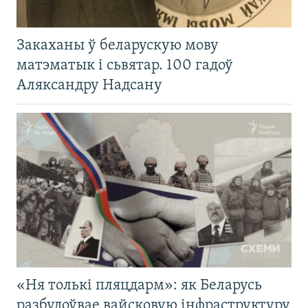
Закаханы ў беларускую мову
матэматык і сьвятар. 100 гадоў
Аляксандру Надсану
«Ня толькі пляцдарм»: як Беларусь
разбудоўвае вайсковую інфраструктуру