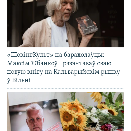
«ШокінгКульт» на барахолаўцы:
Максім Жбанкоў прэзэнтаваў сваю
новую кнігу на Кальварыйскім рынку
ў Вільні