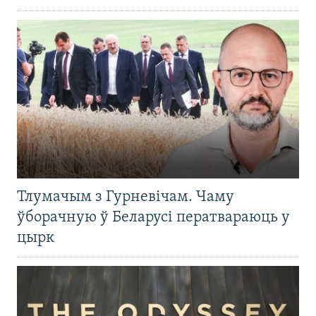
Тлумачым з Гурневічам. Чаму
ўборачную ў Беларусі ператвараюць у
цырк