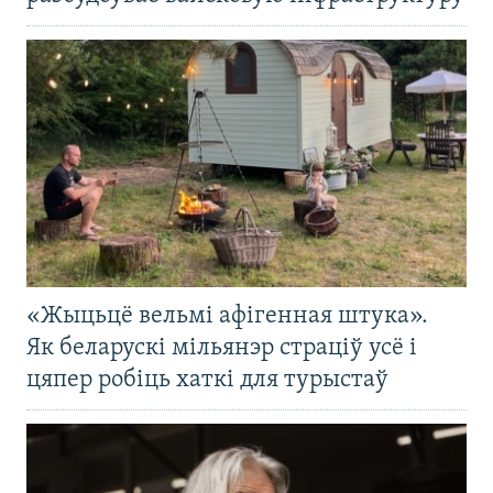
«Жыцьцё вельмі афігенная штука».
Як беларускі мільянэр страціў усё і
цяпер робіць хаткі для турыстаў