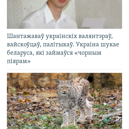
Шантажаваў украінскіх валянтэраў,
вайскоўцаў, палітыкаў. Украіна шукае
беларуса, які займаўся «чорным
піярам»