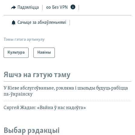
Падзяліцца
Без VPN
Сачыце за абнаўленьнямі
Тэмы гэтага артыкулу
Культура
Навіны
Яшчэ на гэтую тэму
У Кіеве абслугоўваньне, рэкляма і шыльды будуць рабіцца
па-ўкраінску
Сяргей Жадан: «Вайна ў нас надоўга»
Выбар рэдакцыі