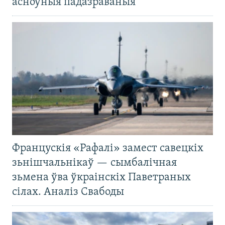
асноўныя падазраваныя
Францускія «Рафалі» замест савецкіх
зьнішчальнікаў — сымбалічная
зьмена ўва ўкраінскіх Паветраных
сілах. Аналіз Свабоды