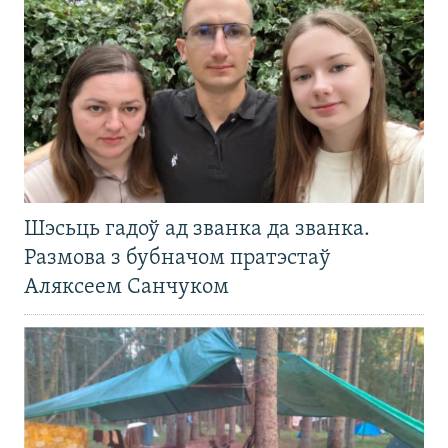
Шэсьць гадоў ад званка да званка.
Размова з бубначом пратэстаў
Аляксеем Санчуком