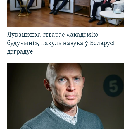
Лукашэнка стварае «акадэмію
будучыні», пакуль навука ў Беларусі
дэградуе