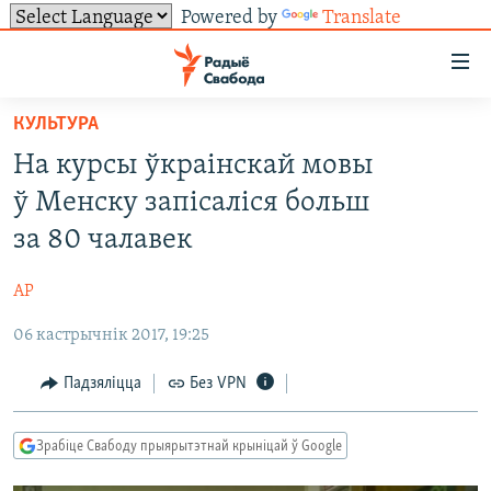
Powered by
Translate
Лінкі
ўнівэрсальнага
доступу
КУЛЬТУРА
НАВІНЫ
Перайсьці
На курсы ўкраінскай мовы
да
ТОЛЬКІ НА СВАБОДЗЕ
УСЕ НАВІНЫ
ў Менску запісаліся больш
галоўнага
СУВЯЗЬ
ВІДЭА І ФОТА
ТЭСТЫ
зьместу
за 80 чалавек
Перайсьці
ПАДПІСАЦЦА
ЛЮДЗІ
БЛОГІ
АБЫСЬЦІ БЛЯКАВАНЬНЕ
да
АР
ПАЛІТЫКА
ГІСТОРЫЯ НА СВАБОДЗЕ
ПАДЗЯЛІЦЦА ІНФАРМАЦЫЯЙ
RSS
галоўнай
САЧЫЦЕ ЗА АБНАЎЛЕНЬНЯМІ
06 кастрычнік 2017, 19:25
навігацыі
ЭКАНОМІКА
ПАДКАСТЫ
ПАДКАСТЫ
Перайсьці
ВАЙНА
КНІГІ
FACEBOOK
Падзяліцца
Без VPN
да
БЕЛАРУСЫ НА ВАЙНЕ
АЎДЫЁКНІГІ
TWITTER
пошуку
Зрабіце Свабоду прыярытэтнай крыніцай ў Google
ПАЛІТВЯЗЬНІ
PREMIUM
Усе сайты РС/РСЭ