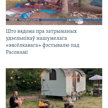
Што вядома пра затрыманых
удзельнікаў нашумелага
«вясёлкавага» фэстывалю пад
Расонамі