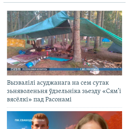
Вызвалілі асуджанага на сем сутак
зьняволеньня ўдзельніка зьезду «Сям’і
вясёлкі» пад Расонамі