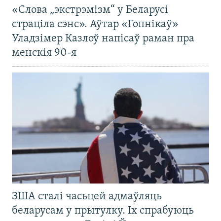
«Слова „экстрэмізм“ у Беларусі
страціла сэнс». Аўтар «Гопнікаў»
Уладзімер Казлоў напісаў раман пра
менскія 90-я
ЗША сталі часьцей адмаўляць
беларусам у прытулку. Іх спрабуюць