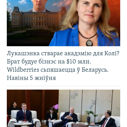
Лукашэнка стварае акадэмію для Колі?
Брат будуе бізнэс на $10 млн.
Wildberries сьпяшаецца ў Беларусь.
Навіны 5 жніўня