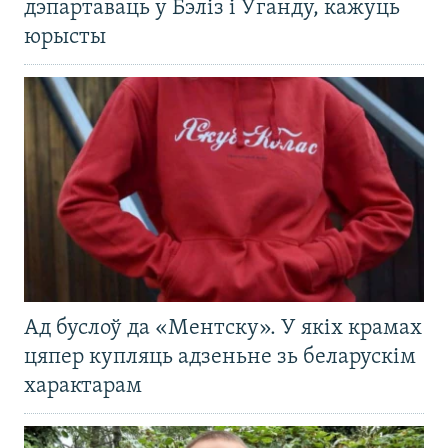
дэпартаваць у Бэліз і Ўганду, кажуць
юрысты
Ад буслоў да «Ментску». У якіх крамах
цяпер купляць адзеньне зь беларускім
характарам