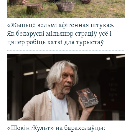
«Жыцьцё вельмі афігенная штука».
Як беларускі мільянэр страціў усё і
цяпер робіць хаткі для турыстаў
«ШокінгКульт» на барахолаўцы: