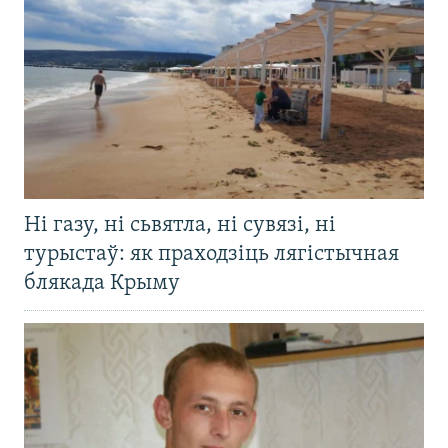
Ні газу, ні сьвятла, ні сувязі, ні
турыстаў: як праходзіць лягістычная
блякада Крыму