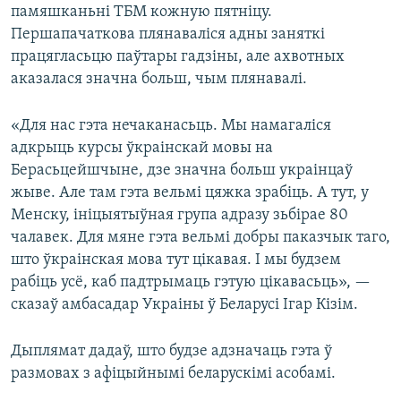
памяшканьні ТБМ кожную пятніцу.
Першапачаткова плянаваліся адны заняткі
працягласьцю паўтары гадзіны, але ахвотных
аказалася значна больш, чым плянавалі.
«Для нас гэта нечаканасьць. Мы намагаліся
адкрыць курсы ўкраінскай мовы на
Берасьцейшчыне, дзе значна больш украінцаў
жыве. Але там гэта вельмі цяжка зрабіць. А тут, у
Менску, ініцыятыўная група адразу зьбірае 80
чалавек. Для мяне гэта вельмі добры паказчык таго,
што ўкраінская мова тут цікавая. І мы будзем
рабіць усё, каб падтрымаць гэтую цікавасьць», —
сказаў амбасадар Украіны ў Беларусі Ігар Кізім.
Дыплямат дадаў, што будзе адзначаць гэта ў
размовах з афіцыйнымі беларускімі асобамі.