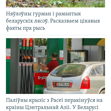
Няўлоўны гурман і рамантык
беларускіх лясоў. Расказваем цікавыя
факты пра рысь
Паліўны крызіс з Расеі перакінуўся на
краіны Цэнтральнай Азіі. У Беларусі