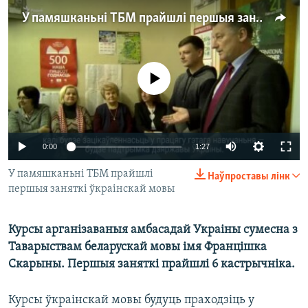
КУЛЬТУРА
МОВА
У памяшканьні ТБМ прайшлі першыя заняткі ўкраінскай мовы
КАЛЯНДАР
НА ХВАЛЯХ СВАБОДЫ
No media source currently available
0:00
1:27
У памяшканьні ТБМ прайшлі
Наўпроставы лінк
першыя заняткі ўкраінскай мовы
Курсы арганізаваныя амбасадай Украіны сумесна з
Таварыствам беларускай мовы імя Францішка
Скарыны. Першыя заняткі прайшлі 6 кастрычніка.
Курсы ўкраінскай мовы будуць праходзіць у