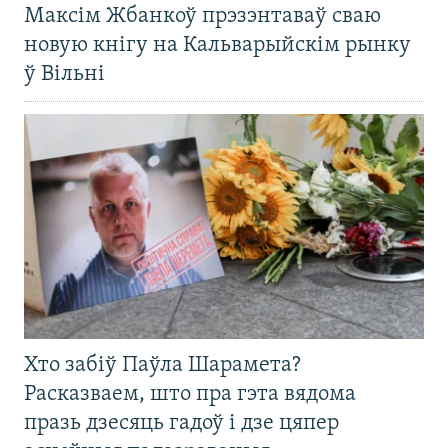
Максім Жбанкоў прэзэнтаваў сваю
новую кнігу на Кальварыйскім рынку
ў Вільні
Хто забіў Паўла Шарамета?
Расказваем, што пра гэта вядома
празь дзесяць гадоў і дзе цяпер