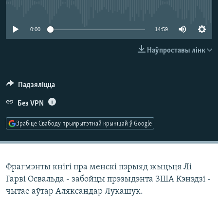
КУЛЬТУРА
МОВА
No media source currently available
КАЛЯНДАР
НА ХВАЛЯХ СВАБОДЫ
0:00
14:59
Наўпроставы лінк
Падзяліцца
Без VPN
Зрабіце Свабоду прыярытэтнай крыніцай ў Google
Фрагмэнты кнігі пра менскі пэрыяд жыцьця Лі
Гарві Освальда - забойцы прэзыдэнта ЗША Кэнэдзі -
чытае аўтар Аляксандар Лукашук.