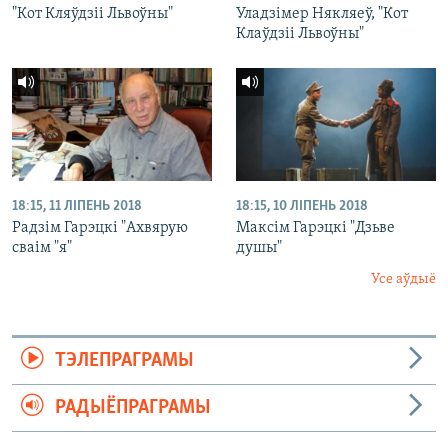
"Кот Кляўдзіі Львоўны"
Уладзімер Някляеў, "Кот
Клаўдзіі Львоўны"
18:15, 11 ЛІПЕНЬ 2018
18:15, 10 ЛІПЕНЬ 2018
Радзім Гарэцкі "Ахвярую
Максім Гарэцкі "Дзьве
сваім "я"
душы"
Усе аўдыё
ТЭЛЕПРАГРАМЫ
РАДЫЁПРАГРАМЫ