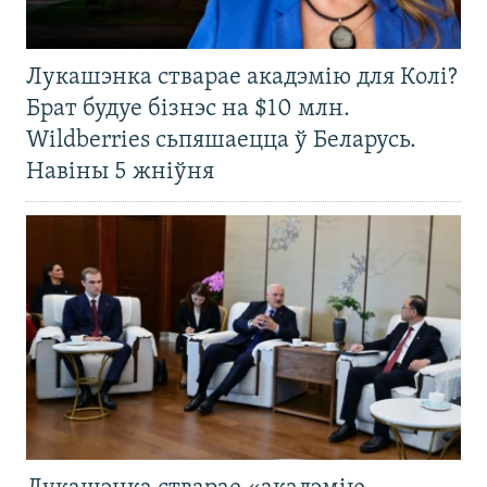
Лукашэнка стварае акадэмію для Колі?
Брат будуе бізнэс на $10 млн.
Wildberries сьпяшаецца ў Беларусь.
Навіны 5 жніўня