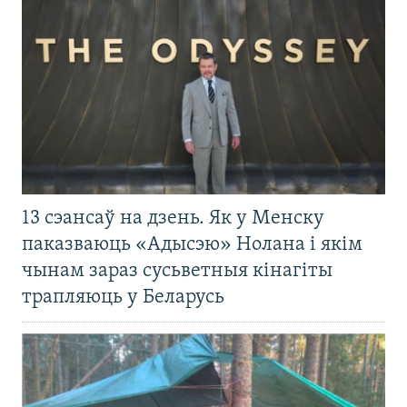
13 сэансаў на дзень. Як у Менску
паказваюць «Адысэю» Нолана і якім
чынам зараз сусьветныя кінагіты
трапляюць у Беларусь