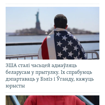
ЗША сталі часьцей адмаўляць
беларусам у прытулку. Іх спрабуюць
дэпартаваць у Бэліз і Ўганду, кажуць
юрысты