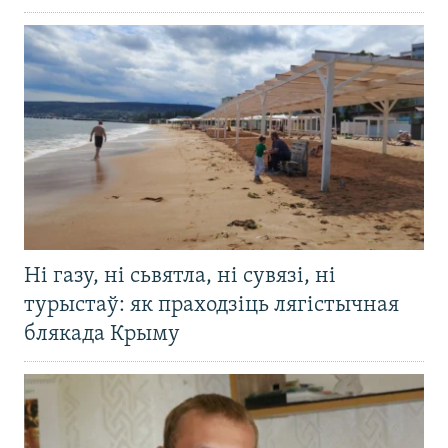
Ні газу, ні сьвятла, ні сувязі, ні
турыстаў: як праходзіць лягістычная
блякада Крыму