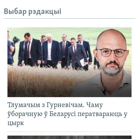
Выбар рэдакцыі
Тлумачым з Гурневічам. Чаму
ўборачную ў Беларусі ператвараюць у
цырк