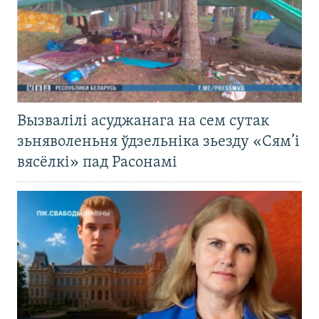
Вызвалілі асуджанага на сем сутак
зьняволеньня ўдзельніка зьезду «Сям’і
вясёлкі» пад Расонамі