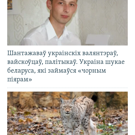
Шантажаваў украінскіх валянтэраў,
вайскоўцаў, палітыкаў. Украіна шукае
беларуса, які займаўся «чорным
піярам»