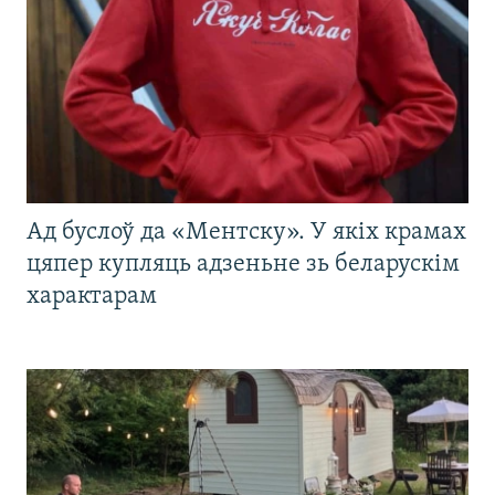
Ад буслоў да «Ментску». У якіх крамах
цяпер купляць адзеньне зь беларускім
характарам