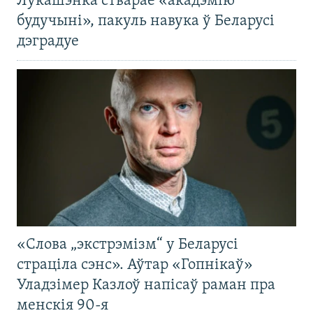
Лукашэнка стварае «акадэмію
будучыні», пакуль навука ў Беларусі
дэградуе
«Слова „экстрэмізм“ у Беларусі
страціла сэнс». Аўтар «Гопнікаў»
Уладзімер Казлоў напісаў раман пра
менскія 90-я