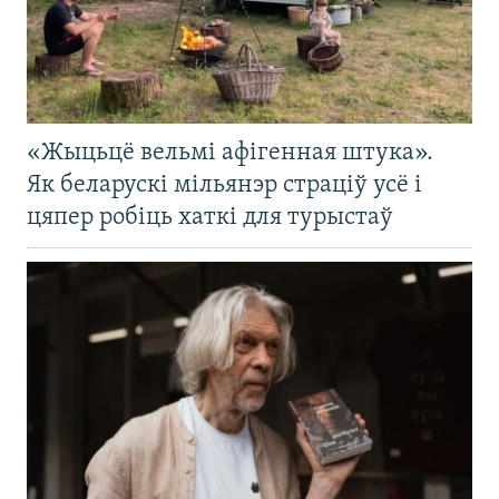
«Жыцьцё вельмі афігенная штука».
Як беларускі мільянэр страціў усё і
цяпер робіць хаткі для турыстаў