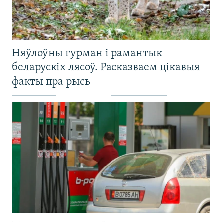
Няўлоўны гурман і рамантык
беларускіх лясоў. Расказваем цікавыя
факты пра рысь