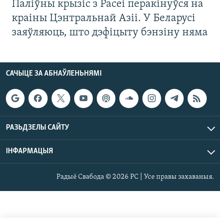
Паліўны крызіс з Расеі перакінуўся на
краіны Цэнтральнай Азіі. У Беларусі
заяўляюць, што дэфіцыту бэнзіну няма
САЧЫЦЕ ЗА АБНАЎЛЕНЬНЯМІ
РАЗЬДЗЕЛЫ САЙТУ
ІНФАРМАЦЫЯ
Радыё Свабода © 2026 РС | Усе правы захаваныя.