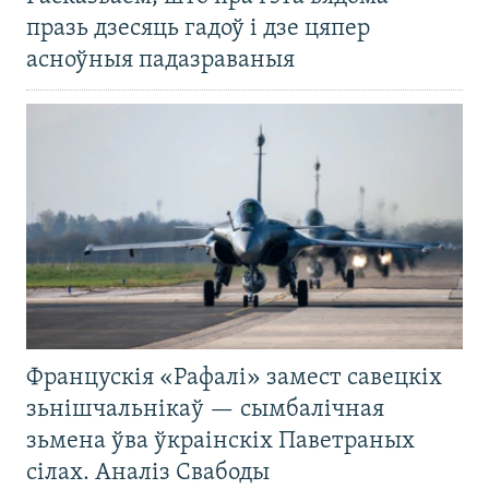
празь дзесяць гадоў і дзе цяпер
асноўныя падазраваныя
Францускія «Рафалі» замест савецкіх
зьнішчальнікаў — сымбалічная
зьмена ўва ўкраінскіх Паветраных
сілах. Аналіз Свабоды