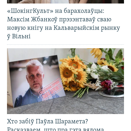
«ШокінгКульт» на барахолаўцы:
Максім Жбанкоў прэзэнтаваў сваю
новую кнігу на Кальварыйскім рынку
ў Вільні
Хто забіў Паўла Шарамета?
Расказваем, што пра гэта вядома