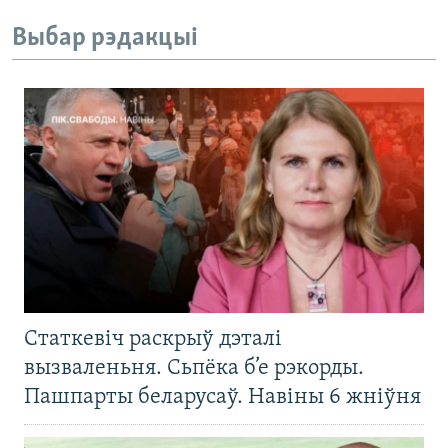
Выбар рэдакцыі
Статкевіч раскрыў дэталі
вызваленьня. Сьпёка б’е рэкорды.
Пашпарты беларусаў. Навіны 6 жніўня