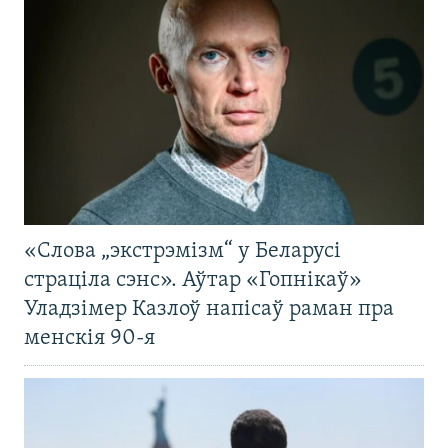
«Слова „экстрэмізм“ у Беларусі
страціла сэнс». Аўтар «Гопнікаў»
Уладзімер Казлоў напісаў раман пра
менскія 90-я