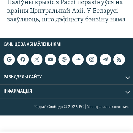
Паліўны крызіс з Расеі перакінуўся на
краіны Цэнтральнай Азіі. У Беларусі
заяўляюць, што дэфіцыту бэнзіну няма
САЧЫЦЕ ЗА АБНАЎЛЕНЬНЯМІ
РАЗЬДЗЕЛЫ САЙТУ
ІНФАРМАЦЫЯ
Радыё Свабода © 2026 РС | Усе правы захаваныя.