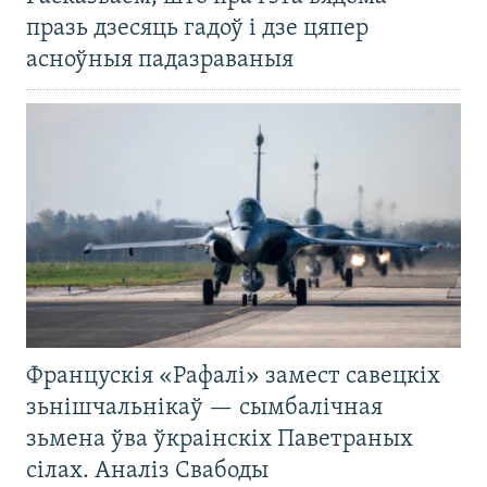
празь дзесяць гадоў і дзе цяпер
асноўныя падазраваныя
Францускія «Рафалі» замест савецкіх
зьнішчальнікаў — сымбалічная
зьмена ўва ўкраінскіх Паветраных
сілах. Аналіз Свабоды