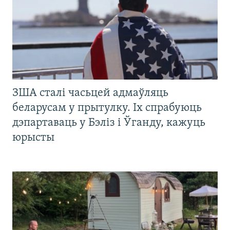
ЗША сталі часьцей адмаўляць
беларусам у прытулку. Іх спрабуюць
дэпартаваць у Бэліз і Ўганду, кажуць
юрысты