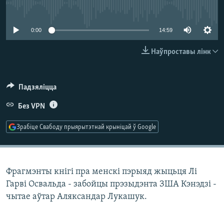
КУЛЬТУРА
МОВА
No media source currently available
КАЛЯНДАР
НА ХВАЛЯХ СВАБОДЫ
0:00
14:59
Наўпроставы лінк
Падзяліцца
Без VPN
Зрабіце Свабоду прыярытэтнай крыніцай ў Google
Фрагмэнты кнігі пра менскі пэрыяд жыцьця Лі
Гарві Освальда - забойцы прэзыдэнта ЗША Кэнэдзі -
чытае аўтар Аляксандар Лукашук.