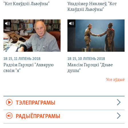
"Кот Кляўдзіі Львоўны"
Уладзімер Някляеў, "Кот
Клаўдзіі Львоўны"
18:15, 11 ЛІПЕНЬ 2018
18:15, 10 ЛІПЕНЬ 2018
Радзім Гарэцкі "Ахвярую
Максім Гарэцкі "Дзьве
сваім "я"
душы"
Усе аўдыё
ТЭЛЕПРАГРАМЫ
РАДЫЁПРАГРАМЫ