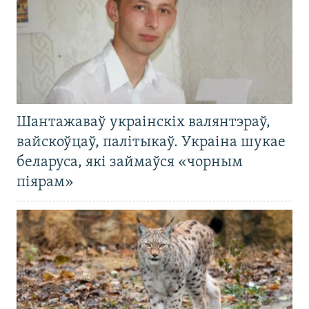
Шантажаваў украінскіх валянтэраў,
вайскоўцаў, палітыкаў. Украіна шукае
беларуса, які займаўся «чорным
піярам»