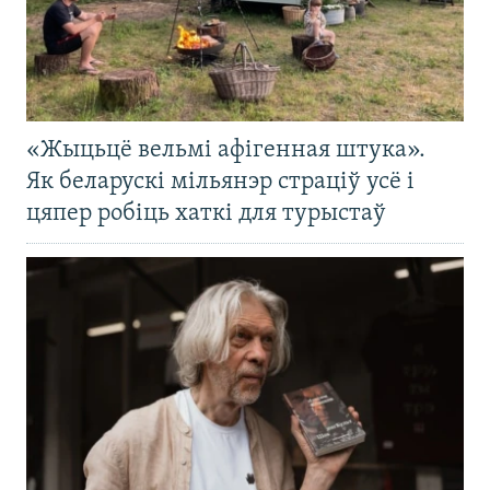
«Жыцьцё вельмі афігенная штука».
Як беларускі мільянэр страціў усё і
цяпер робіць хаткі для турыстаў