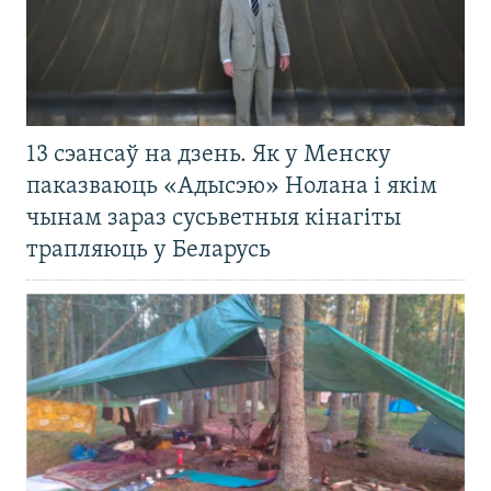
13 сэансаў на дзень. Як у Менску
паказваюць «Адысэю» Нолана і якім
чынам зараз сусьветныя кінагіты
трапляюць у Беларусь