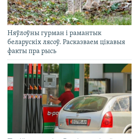
Няўлоўны гурман і рамантык
беларускіх лясоў. Расказваем цікавыя
факты пра рысь