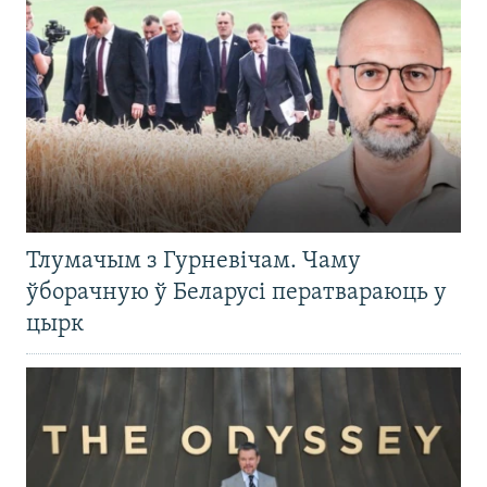
Тлумачым з Гурневічам. Чаму
ўборачную ў Беларусі ператвараюць у
цырк