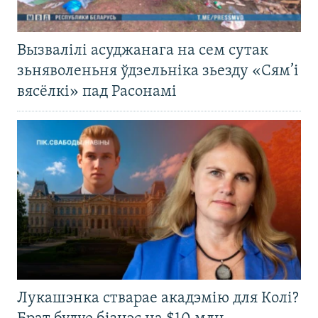
Вызвалілі асуджанага на сем сутак
зьняволеньня ўдзельніка зьезду «Сям’і
вясёлкі» пад Расонамі
Лукашэнка стварае акадэмію для Колі?