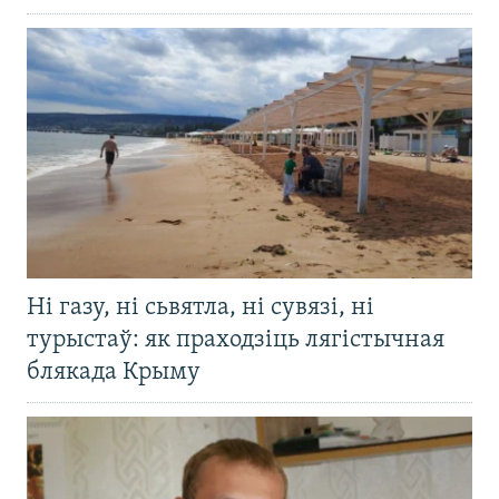
Ні газу, ні сьвятла, ні сувязі, ні
турыстаў: як праходзіць лягістычная
блякада Крыму