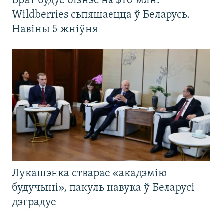
Брат будуе бізнэс на $10 млн.
Wildberries сьпяшаецца ў Беларусь.
Навіны 5 жніўня
Лукашэнка стварае «акадэмію
будучыні», пакуль навука ў Беларусі
дэградуе