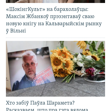
«ШокінгКульт» на барахолаўцы:
Максім Жбанкоў прэзэнтаваў сваю
новую кнігу на Кальварыйскім рынку
ў Вільні
Хто забіў Паўла Шарамета?
Расказваем, што пра гэта вядома