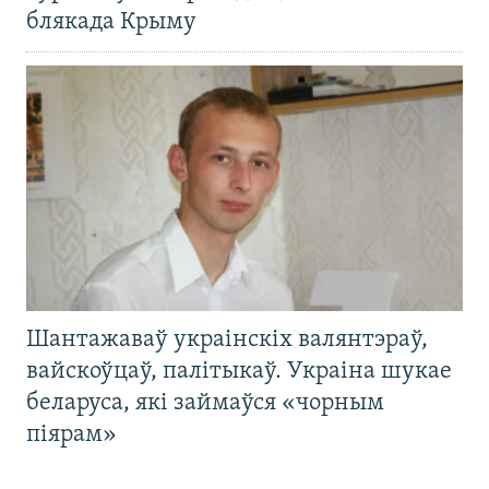
блякада Крыму
Шантажаваў украінскіх валянтэраў,
вайскоўцаў, палітыкаў. Украіна шукае
беларуса, які займаўся «чорным
піярам»