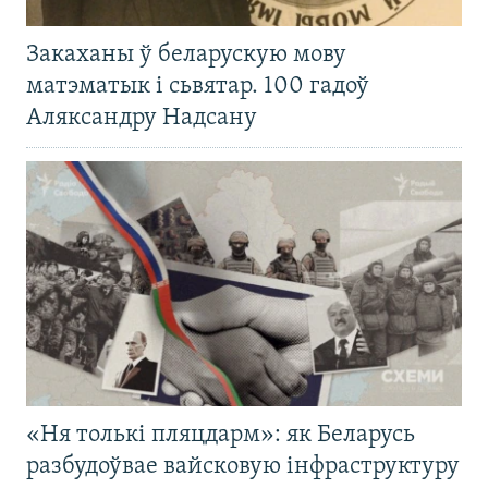
Закаханы ў беларускую мову
матэматык і сьвятар. 100 гадоў
Аляксандру Надсану
«Ня толькі пляцдарм»: як Беларусь
разбудоўвае вайсковую інфраструктуру