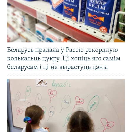
Беларусь прадала ў Расею рэкордную
колькасьць цукру. Ці хопіць яго самім
беларусам і ці ня вырастуць цэны