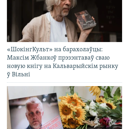
«ШокінгКульт» на барахолаўцы:
Максім Жбанкоў прэзэнтаваў сваю
новую кнігу на Кальварыйскім рынку
ў Вільні