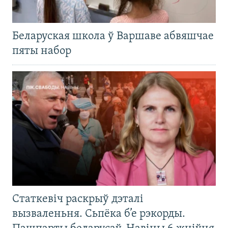
Беларуская школа ў Варшаве абвяшчае
пяты набор
Статкевіч раскрыў дэталі
вызваленьня. Сьпёка б’е рэкорды.