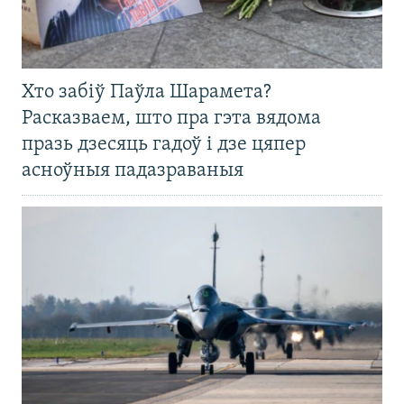
Хто забіў Паўла Шарамета?
Расказваем, што пра гэта вядома
празь дзесяць гадоў і дзе цяпер
асноўныя падазраваныя