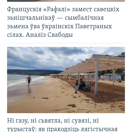
Францускія «Рафалі» замест савецкіх
зьнішчальнікаў — сымбалічная
зьмена ўва ўкраінскіх Паветраных
сілах. Аналіз Свабоды
Ні газу, ні сьвятла, ні сувязі, ні
турыстаў: як праходзіць лягістычная