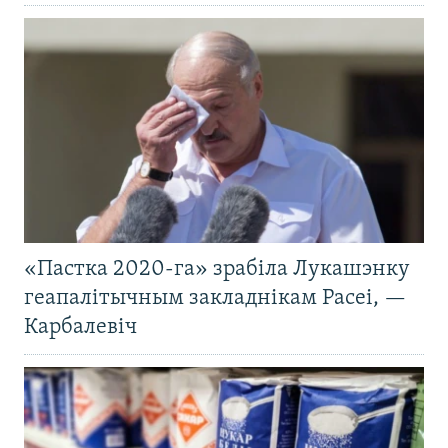
«Пастка 2020-га» зрабіла Лукашэнку
геапалітычным закладнікам Расеі, —
Карбалевіч