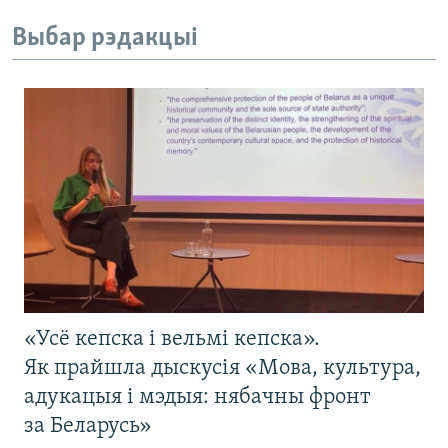
Выбар рэдакцыі
«Усё кепска і вельмі кепска».
Як прайшла дыскусія «Мова, культура,
адукацыя і мэдыя: нябачны фронт
за Беларусь»