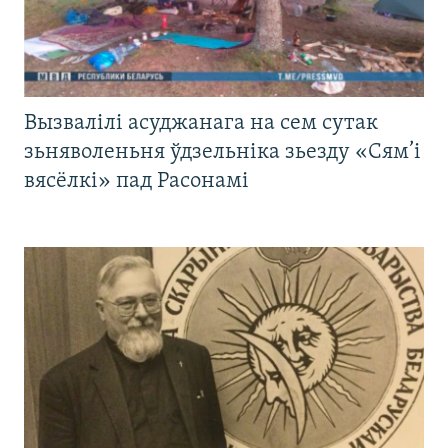
Вызвалілі асуджанага на сем сутак
зьняволеньня ўдзельніка зьезду «Сям’і
вясёлкі» пад Расонамі