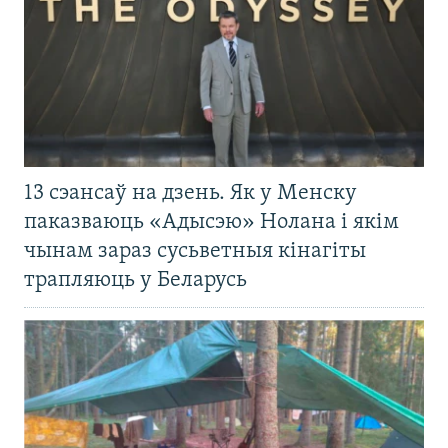
13 сэансаў на дзень. Як у Менску
паказваюць «Адысэю» Нолана і якім
чынам зараз сусьветныя кінагіты
трапляюць у Беларусь