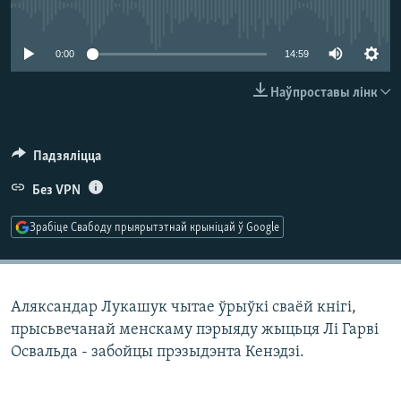
КУЛЬТУРА
МОВА
No media source currently available
КАЛЯНДАР
НА ХВАЛЯХ СВАБОДЫ
0:00
14:59
Наўпроставы лінк
Падзяліцца
Без VPN
Зрабіце Свабоду прыярытэтнай крыніцай ў Google
Аляксандар Лукашук чытае ўрыўкі сваёй кнігі,
прысьвечанай менскаму пэрыяду жыцьця Лі Гарві
Освальда - забойцы прэзыдэнта Кенэдзі.