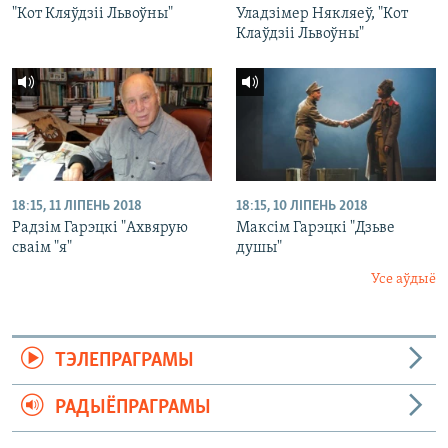
"Кот Кляўдзіі Львоўны"
Уладзімер Някляеў, "Кот
Клаўдзіі Львоўны"
18:15, 11 ЛІПЕНЬ 2018
18:15, 10 ЛІПЕНЬ 2018
Радзім Гарэцкі "Ахвярую
Максім Гарэцкі "Дзьве
сваім "я"
душы"
Усе аўдыё
ТЭЛЕПРАГРАМЫ
РАДЫЁПРАГРАМЫ