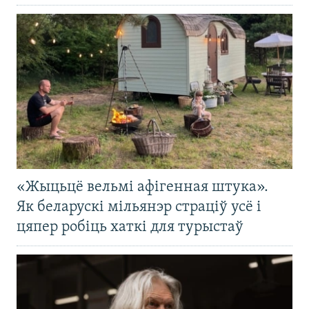
«Жыцьцё вельмі афігенная штука».
Як беларускі мільянэр страціў усё і
цяпер робіць хаткі для турыстаў