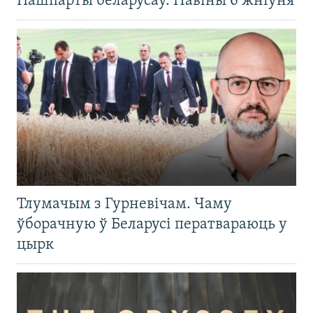
Пашпарты беларусаў. Навіны 6 жніўня
Тлумачым з Гурневічам. Чаму
ўборачную ў Беларусі ператвараюць у
цырк