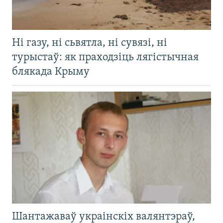
Ні газу, ні сьвятла, ні сувязі, ні
турыстаў: як праходзіць лягістычная
блякада Крыму
Шантажаваў украінскіх валянтэраў,