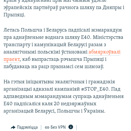
краін у аднаўленьні пры магчымым ўдзеле
эўрапейскіх партнёраў рачнога шляху па Дняпры і
Прыпяці.
Летась Польшча і Беларусь падпісалі мэмарандум
пра аднаўленьне воднага шляху Е40. Міністэрства
транспарту і камунікацый Беларусі разам з
аналягічнымі польскімі ўстановамі
абмяркоўвалі
праект
, каб выпрастаць рэчышча Прыпяці і
пабудаваць на рацэ прынамсі сем шлюзаў.
На гэтыя ініцыятывы экалягічныя і грамадзкія
арганізацыі адказалі кампаніяй #STOP_E40. Пад
адпаведным мэмарандумам супраць аднаўленьня
Е40 падпісаліся каля 20 недзяржаўных
арганізацый Беларусі, Польшчы і Ўкраіны.
Падзяліцца
Без VPN