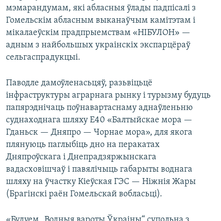
мэмарандумам, які абласныя ўлады падпісалі з
Гомельскім абласным выканаўчым камітэтам і
мікалаеўскім прадпрыемствам «НІБУЛОН» —
адным з найбольшых украінскіх экспарцёраў
сельгаспрадукцыі.
Паводле дамоўленасьцяў, разьвіцьцё
інфраструктуры аграрнага рынку і турызму будуць
папярэднічаць поўнавартаснаму аднаўленьню
суднаходнага шляху Е40 «Балтыйскае мора —
Гданьск — Дняпро — Чорнае мора», для якога
плянуюць паглыбіць дно на перакатах
Дняпроўскага і Днепрадзяржынскага
вадасховішчаў і павялічыць габарыты воднага
шляху на ўчастку Кіеўская ГЭС — Ніжнія Жары
(Брагінскі раён Гомельскай вобласьці).
«Будуем „Водныя вароты Ўкраіны“ супольна з