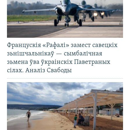
Францускія «Рафалі» замест савецкіх
зьнішчальнікаў — сымбалічная
зьмена ўва ўкраінскіх Паветраных
сілах. Аналіз Свабоды