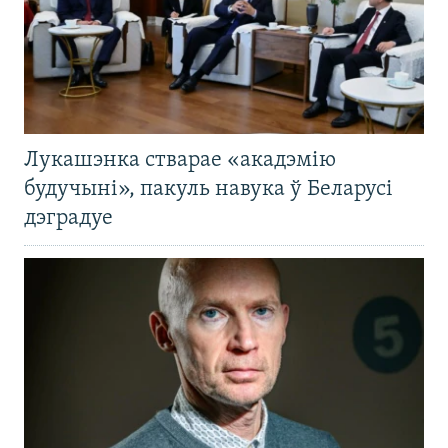
Лукашэнка стварае «акадэмію
будучыні», пакуль навука ў Беларусі
дэградуе