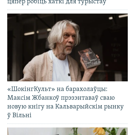
цяпер робіць хаткі для турыстаў
«ШокінгКульт» на барахолаўцы:
Максім Жбанкоў прэзэнтаваў сваю
новую кнігу на Кальварыйскім рынку
ў Вільні