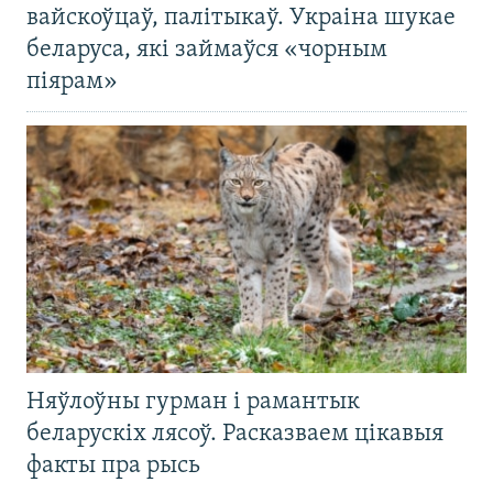
вайскоўцаў, палітыкаў. Украіна шукае
беларуса, які займаўся «чорным
піярам»
Няўлоўны гурман і рамантык
беларускіх лясоў. Расказваем цікавыя
факты пра рысь