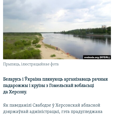
КУЛЬТУРА
МОВА
КАЛЯНДАР
НА ХВАЛЯХ СВАБОДЫ
Прыпяць, ілюстрацыйнае фота
Беларусь і Ўкраіна плянуюць арганізаваць рачныя
падарожжы і круізы з Гомельскай вобласьці
да Херсону.
Як паведамілі Свабодзе ў Херсонскай абласной
дзяржаўнай адміністрацыі, гэта прадугледжана