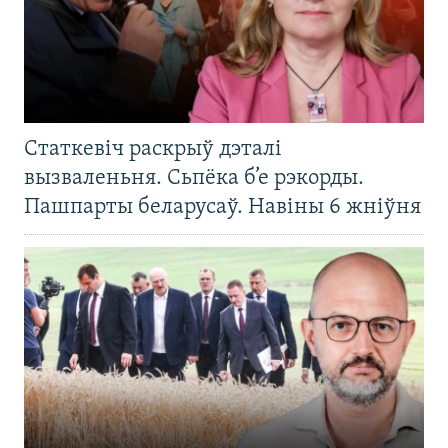
Статкевіч раскрыў дэталі
вызваленьня. Сьпёка б’е рэкорды.
Пашпарты беларусаў. Навіны 6 жніўня