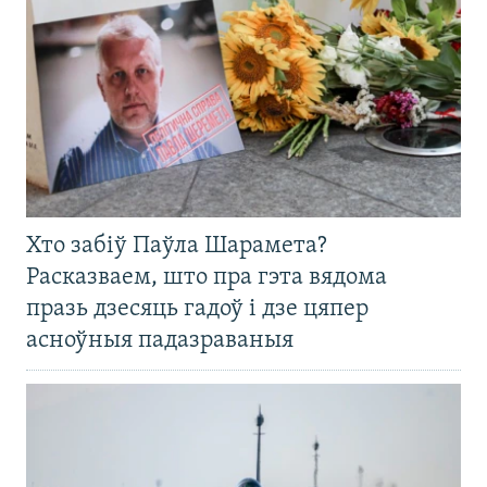
Хто забіў Паўла Шарамета?
Расказваем, што пра гэта вядома
празь дзесяць гадоў і дзе цяпер
асноўныя падазраваныя