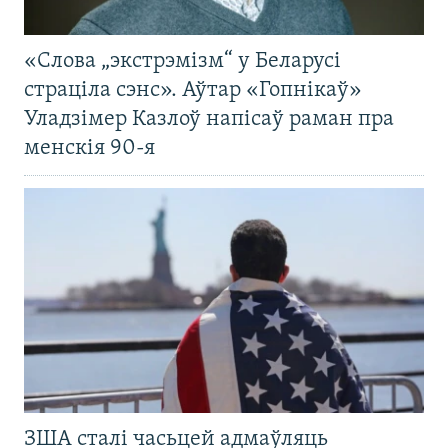
«Слова „экстрэмізм“ у Беларусі
страціла сэнс». Аўтар «Гопнікаў»
Уладзімер Казлоў напісаў раман пра
менскія 90-я
ЗША сталі часьцей адмаўляць