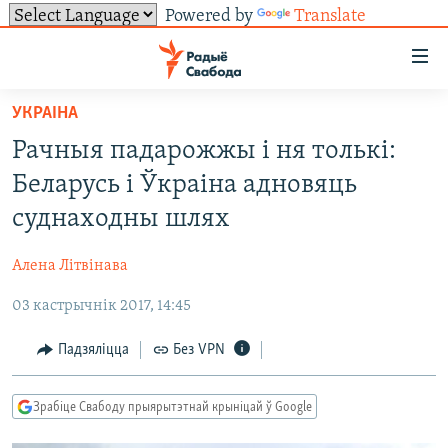
Powered by
Translate
Лінкі
ўнівэрсальнага
доступу
УКРАІНА
НАВІНЫ
Перайсьці
Рачныя падарожжы і ня толькі:
да
ТОЛЬКІ НА СВАБОДЗЕ
УСЕ НАВІНЫ
Беларусь і Ўкраіна адновяць
галоўнага
СУВЯЗЬ
ВІДЭА І ФОТА
ТЭСТЫ
зьместу
суднаходны шлях
Перайсьці
ПАДПІСАЦЦА
ЛЮДЗІ
БЛОГІ
АБЫСЬЦІ БЛЯКАВАНЬНЕ
да
Алена Літвінава
ПАЛІТЫКА
ГІСТОРЫЯ НА СВАБОДЗЕ
ПАДЗЯЛІЦЦА ІНФАРМАЦЫЯЙ
RSS
галоўнай
САЧЫЦЕ ЗА АБНАЎЛЕНЬНЯМІ
03 кастрычнік 2017, 14:45
навігацыі
ЭКАНОМІКА
ПАДКАСТЫ
ПАДКАСТЫ
Перайсьці
ВАЙНА
КНІГІ
FACEBOOK
Падзяліцца
Без VPN
да
БЕЛАРУСЫ НА ВАЙНЕ
АЎДЫЁКНІГІ
TWITTER
пошуку
Зрабіце Свабоду прыярытэтнай крыніцай ў Google
ПАЛІТВЯЗЬНІ
PREMIUM
Усе сайты РС/РСЭ