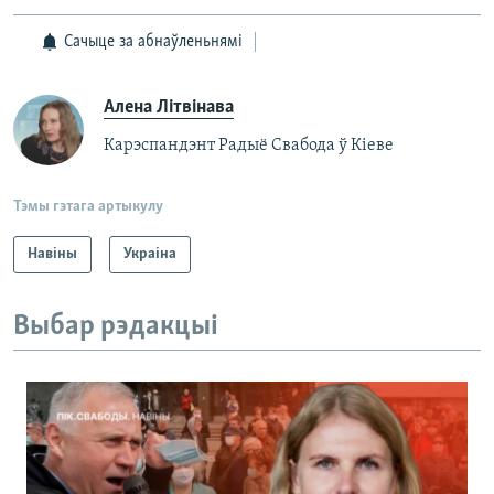
Сачыце за абнаўленьнямі
Алена Літвінава
Карэспандэнт Радыё Свабода ў Кіеве
Тэмы гэтага артыкулу
Навіны
Украіна
Выбар рэдакцыі