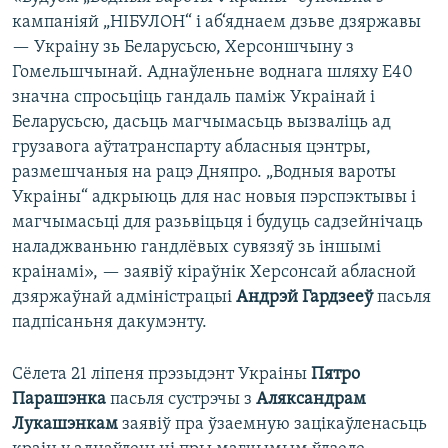
кампаніяй „НІБУЛОН“ і аб‘яднаем дзьве дзяржавы
— Украіну зь Беларусьсю, Херсоншчыну з
Гомельшчынай. Аднаўленьне воднага шляху Е40
значна спросьціць гандаль паміж Украінай і
Беларусьсю, дасьць магчымасьць вызваліць ад
грузавога аўтатранспарту абласныя цэнтры,
размешчаныя на рацэ Дняпро. „Водныя вароты
Украіны“ адкрыюць для нас новыя пэрспэктывы і
магчымасьці для разьвіцьця і будуць садзейнічаць
наладжваньню гандлёвых сувязяў зь іншымі
краінамі», — заявіў кіраўнік Херсонсай абласной
дзяржаўнай адміністрацыі
Андрэй Гардзееў
пасьля
падпісаньня дакумэнту.
Сёлета 21 ліпеня прэзыдэнт Украіны
Пятро
Парашэнка
пасьля сустрэчы з
Аляксандрам
Лукашэнкам
заявіў пра ўзаемную зацікаўленасьць