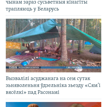
чынам зараз сусьветныя кінагіты
трапляюць у Беларусь
Вызвалілі асуджанага на сем сутак
зьняволеньня ўдзельніка зьезду «Сям’і
вясёлкі» пад Расонамі