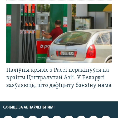
Паліўны крызіс з Расеі перакінуўся на
краіны Цэнтральнай Азіі. У Беларусі
заяўляюць, што дэфіцыту бэнзіну няма
САЧЫЦЕ ЗА АБНАЎЛЕНЬНЯМІ