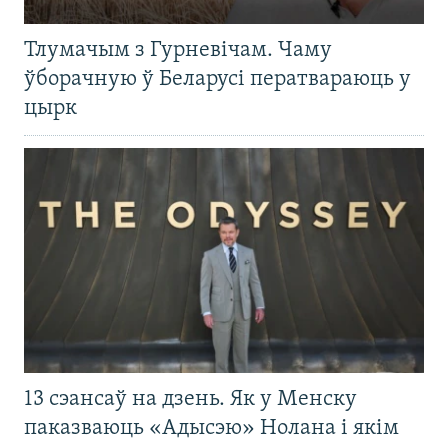
Тлумачым з Гурневічам. Чаму
ўборачную ў Беларусі ператвараюць у
цырк
13 сэансаў на дзень. Як у Менску
паказваюць «Адысэю» Нолана і якім