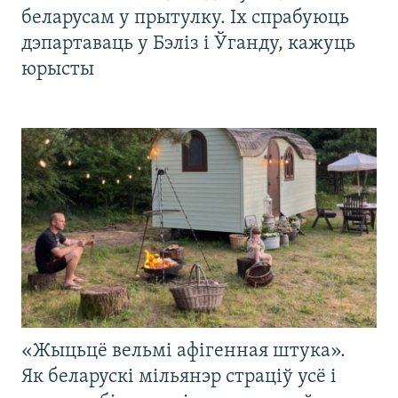
беларусам у прытулку. Іх спрабуюць
дэпартаваць у Бэліз і Ўганду, кажуць
юрысты
«Жыцьцё вельмі афігенная штука».
Як беларускі мільянэр страціў усё і