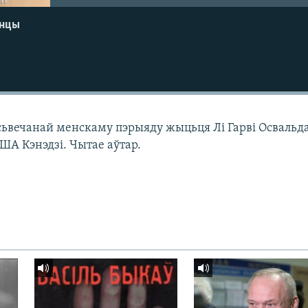
енцы
сьвечанай менскаму пэрыяду жыцьця Лі Гарві Освальда
ША Кэнэдзі. Чытае аўтар.