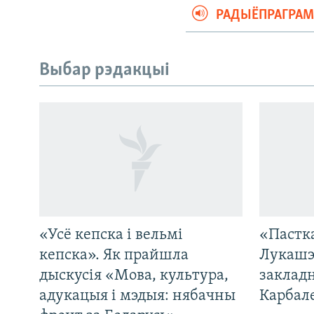
РАДЫЁПРАГРА
Выбар рэдакцыі
«Усё кепска і вельмі
«Пастка
САЧЫЦЕ ЗА АБНАЎЛЕНЬНЯМІ
кепска». Як прайшла
Лукашэ
дыскусія «Мова, культура,
закладн
адукацыя і мэдыя: нябачны
Карбал