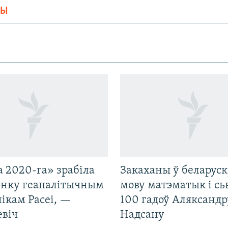
МЫ
 2020-га» зрабіла
Закаханы ў беларус
нку геапалітычным
мову матэматык і сь
ікам Расеі, —
100 гадоў Аляксандр
евіч
Надсану