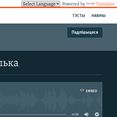
Powered by
Translate
ТЭСТЫ
НАВІНЫ
Падпішыцеся
лька
EMBED
able
14:59