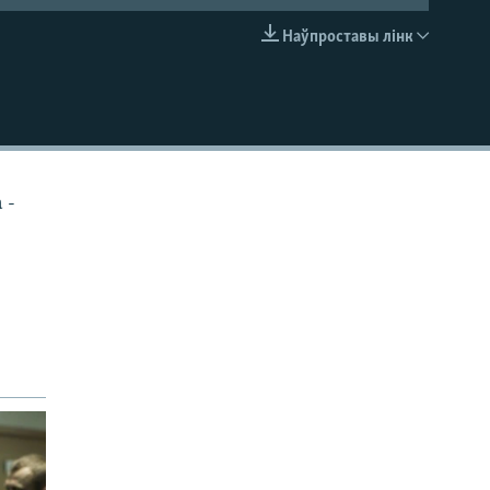
Наўпроставы лінк
EMBED
 -