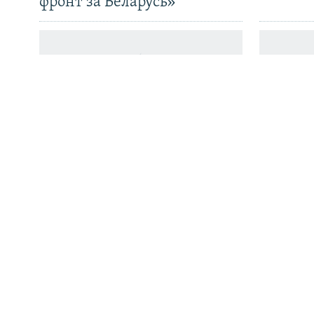
фронт за Беларусь»
Усе сайты РС/РСЭ
Беларусь прадала ў Расею
Беларус
рэкордную колькасьць
Варшав
цукру. Ці хопіць яго самім
набор
беларусам і ці ня вырастуць
цэны