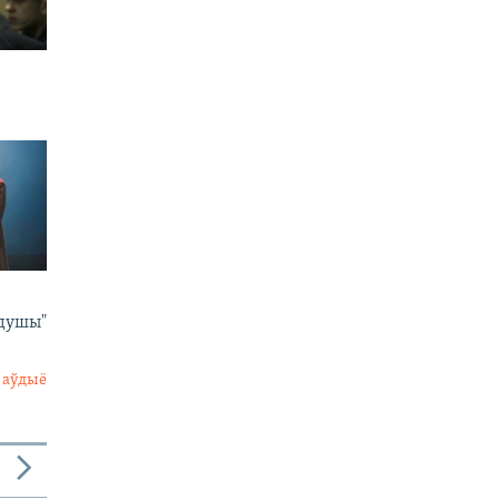
 душы"
 аўдыё