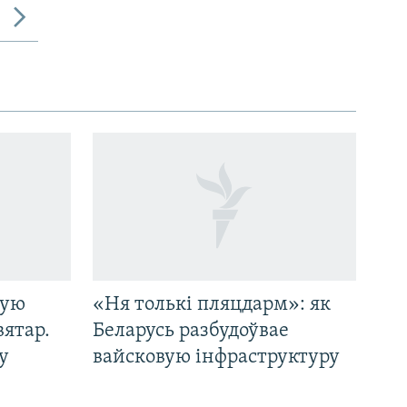
кую
«Ня толькі пляцдарм»: як
вятар.
Беларусь разбудоўвае
у
вайсковую інфраструктуру