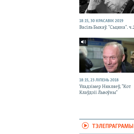
18:15, 30 КРАСАВІК 2019
Васіль Быкаў. "Сьцяна". ч.
18:15, 23 ЛІПЕНЬ 2018
Уладзімер Някляеў, "Кот
Клаўдзіі Львоўны"
ТЭЛЕПРАГРАМЫ