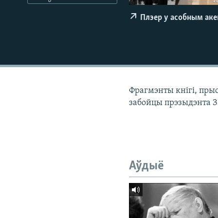
КАЛЯНДАР
НА ХВАЛЯХ СВАБОДЫ
Плэер у асобным ак
Фрагмэнты кнігі, пры
забойцы прэзыдэнта З
Аўдыё