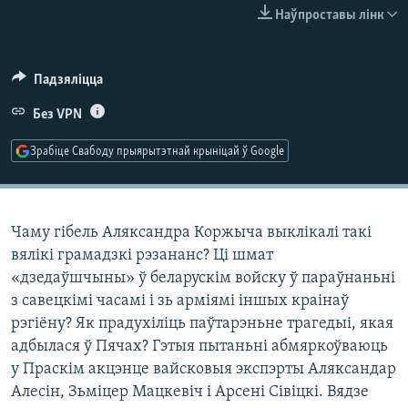
КУЛЬТУРА
МОВА
Наўпроставы лінк
КАЛЯНДАР
НА ХВАЛЯХ СВАБОДЫ
Падзяліцца
Без VPN
Зрабіце Свабоду прыярытэтнай крыніцай ў Google
Чаму гібель Аляксандра Коржыча выклікалі такі
вялікі грамадзкі рэзананс? Ці шмат
«дзедаўшчыны» ў беларускім войску ў параўнаньні
з савецкімі часамі і зь арміямі іншых краінаў
рэгіёну? Як прадухіліць паўтарэньне трагедыі, якая
адбылася ў Пячах? Гэтыя пытаньні абмяркоўваюць
у Праскім акцэнце вайсковыя экспэрты Аляксандар
Алесін, Зьміцер Мацкевіч і Арсені Сівіцкі. Вядзе