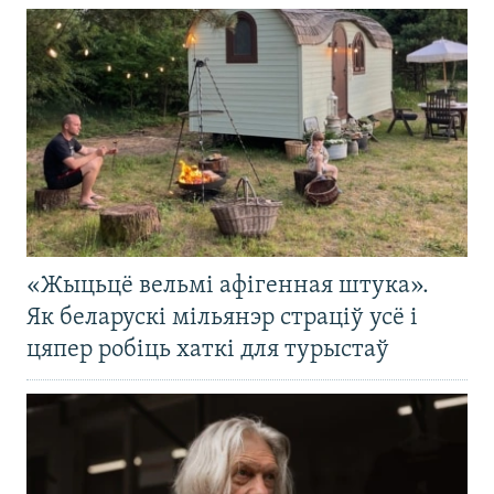
«Жыцьцё вельмі афігенная штука».
Як беларускі мільянэр страціў усё і
цяпер робіць хаткі для турыстаў