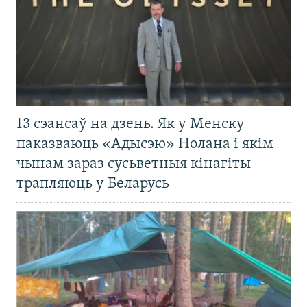
13 сэансаў на дзень. Як у Менску
паказваюць «Адысэю» Нолана і якім
чынам зараз сусьветныя кінагіты
трапляюць у Беларусь