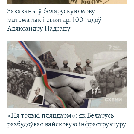
Закаханы ў беларускую мову
матэматык і сьвятар. 100 гадоў
Аляксандру Надсану
«Ня толькі пляцдарм»: як Беларусь
разбудоўвае вайсковую інфраструктуру