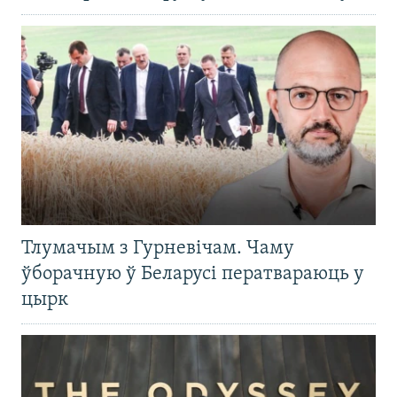
Тлумачым з Гурневічам. Чаму
ўборачную ў Беларусі ператвараюць у
цырк