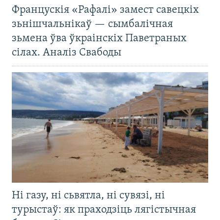
Францускія «Рафалі» замест савецкіх
зьнішчальнікаў — сымбалічная
зьмена ўва ўкраінскіх Паветраных
сілах. Аналіз Свабоды
Ні газу, ні сьвятла, ні сувязі, ні
турыстаў: як праходзіць лягістычная