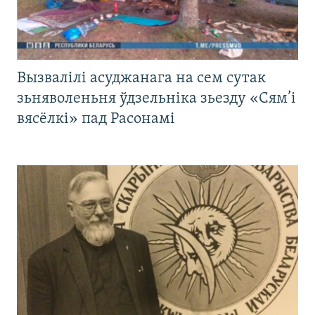
Вызвалілі асуджанага на сем сутак
зьняволеньня ўдзельніка зьезду «Сям’і
вясёлкі» пад Расонамі