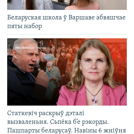
Беларуская школа ў Варшаве абвяшчае
пяты набор
Статкевіч раскрыў дэталі
вызваленьня. Сьпёка б’е рэкорды.
Пашпарты беларусаў. Навіны 6 жніўня