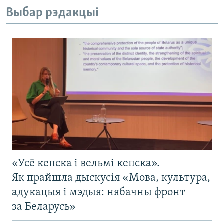
Выбар рэдакцыі
«Усё кепска і вельмі кепска».
Як прайшла дыскусія «Мова, культура,
адукацыя і мэдыя: нябачны фронт
за Беларусь»