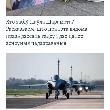
Хто забіў Паўла Шарамета?
Расказваем, што пра гэта вядома
празь дзесяць гадоў і дзе цяпер
асноўныя падазраваныя