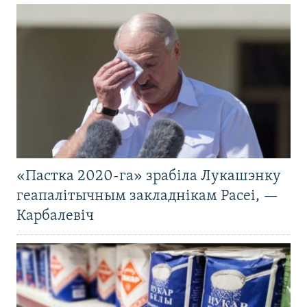
«Пастка 2020-га» зрабіла Лукашэнку
геапалітычным закладнікам Расеі, —
Карбалевіч