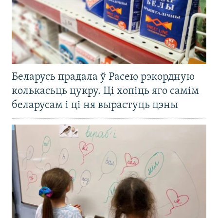
Беларусь прадала ў Расею рэкордную
колькасьць цукру. Ці хопіць яго самім
беларусам і ці ня вырастуць цэны