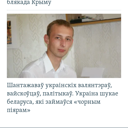
блякада Крыму
Шантажаваў украінскіх валянтэраў,
вайскоўцаў, палітыкаў. Украіна шукае
беларуса, які займаўся «чорным
піярам»