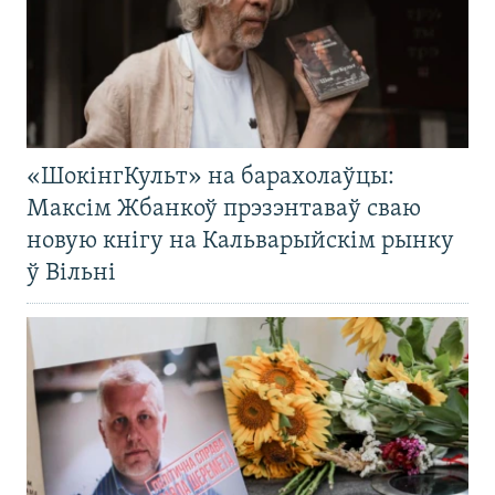
«ШокінгКульт» на барахолаўцы:
Максім Жбанкоў прэзэнтаваў сваю
новую кнігу на Кальварыйскім рынку
ў Вільні