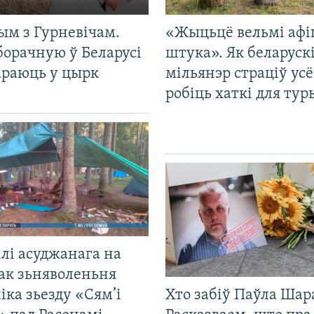
ым з Гурневічам.
«Жыцьцё вельмі афі
борачную ў Беларусі
штука». Як беларуск
араюць у цырк
мільянэр страціў усё
робіць хаткі для тур
лі асуджанага на
ак зьняволеньня
іка зьезду «Сям’і
Хто забіў Паўла Шар