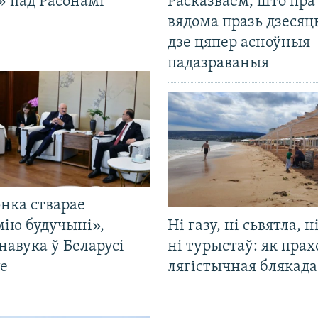
» пад Расонамі
Расказваем, што пра
вядома празь дзесяць
дзе цяпер асноўныя
падазраваныя
нка стварае
мію будучыні»,
Ні газу, ні сьвятла, н
навука ў Беларусі
ні турыстаў: як прах
е
лягістычная блякад