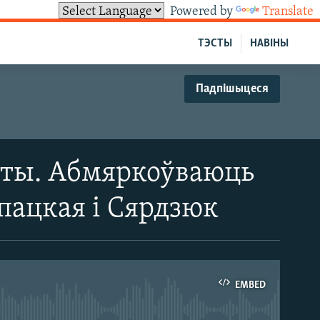
Powered by
Translate
ТЭСТЫ
НАВІНЫ
Падпішыцеся
орты. Абмяркоўваюць
апацкая і Сярдзюк
EMBED
able