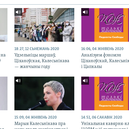
18:27, 12 СЬНЕЖАНЬ 2020
16:06, 04 ЖНІВЕНЬ 2020
 на
Удзельніцы маршаў,
Аналізуем фэномэн
ў
Ціханоўская, Калесьнікава
Ціханоўскай, Калесьні
— жанчыны году
і Цапкалы
15:09, 04 ЖНІВЕНЬ 2020
14:51, 06 САКАВІК 2020
Марыя Калесьнікава пра
Унікальная кавярня-к