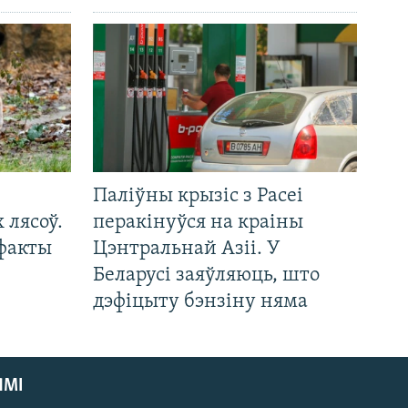
Паліўны крызіс з Расеі
 лясоў.
перакінуўся на краіны
 факты
Цэнтральнай Азіі. У
Беларусі заяўляюць, што
дэфіцыту бэнзіну няма
ЯМІ