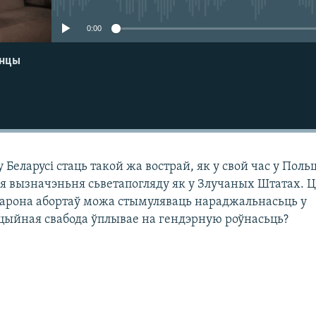
0:00
енцы
у Беларусі стаць такой жа вострай, як у свой час у Пол
я вызначэньня сьветапогляду як у Злучаных Штатах. Ц
арона абортаў можа стымуляваць нараджальнасьць у
кцыйная свабода ўплывае на гендэрную роўнасьць?