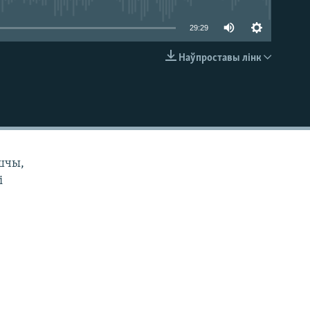
29:29
Наўпроставы лінк
EMBED
ьшчы,
і