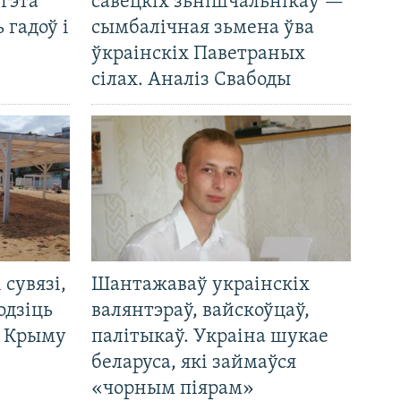
 гэта
савецкіх зьнішчальнікаў —
 гадоў і
сымбалічная зьмена ўва
ўкраінскіх Паветраных
сілах. Аналіз Свабоды
і сувязі,
Шантажаваў украінскіх
одзіць
валянтэраў, вайскоўцаў,
а Крыму
палітыкаў. Украіна шукае
беларуса, які займаўся
«чорным піярам»