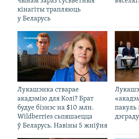
чынам зараз сусьветныя
вясёлкі
кінагіты трапляюць
у Беларусь
Лукашэнка стварае
Лукашэ
акадэмію для Колі? Брат
«акадэ
будуе бізнэс на $10 млн.
пакуль 
Wildberries сьпяшаецца
дэграду
ў Беларусь. Навіны 5 жніўня