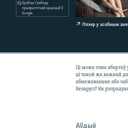
Зрабіце Свабоду
КАЛЯНДАР
НА ХВАЛЯХ СВАБОДЫ
прыярытэтнай крыніцай ў
Google
Плэер у асобным ак
Ці можа тэма абортаў 
ці такой жа важнай дл
абмежаваньне або заб
Беларусі? Як рэпраду
Аўдыё