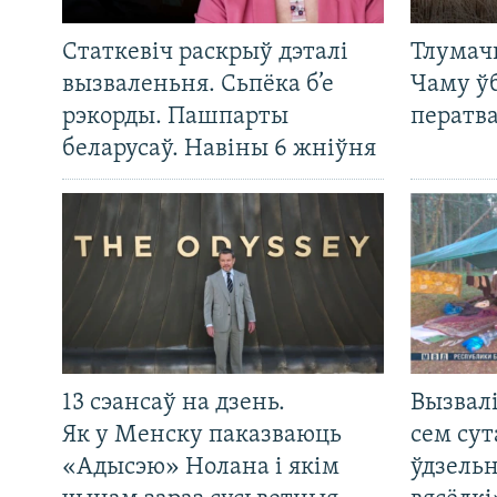
Статкевіч раскрыў дэталі
Тлумач
вызваленьня. Сьпёка б’е
Чаму ў
рэкорды. Пашпарты
ператв
беларусаў. Навіны 6 жніўня
13 сэансаў на дзень.
Вызвалі
Як у Менску паказваюць
сем сут
«Адысэю» Нолана і якім
ўдзельн