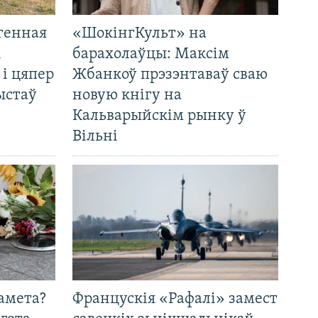
генная
«ШокінгКульт» на
і
барахолаўцы: Максім
 і цяпер
Жбанкоў прэзэнтаваў сваю
ыстаў
новую кнігу на
Кальварыйскім рынку ў
Вільні
амета?
Францускія «Рафалі» замест