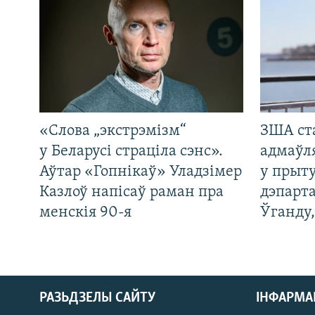
«Слова „экстрэмізм“
ЗША ст
у Беларусі страціла сэнс».
адмаўл
Аўтар «Гопнікаў» Уладзімер
у прыту
Казлоў напісаў раман пра
дэпарта
менскія 90-я
Ўганду
РАЗЬДЗЕЛЫ САЙТУ
ІНФАРМ