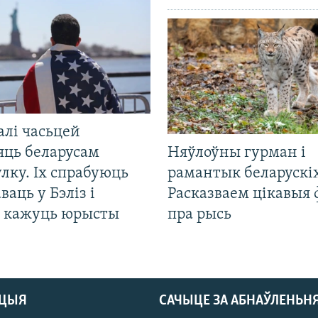
алі часьцей
яць беларусам
Няўлоўны гурман і
лку. Іх спрабуюць
рамантык беларускіх
ваць у Бэліз і
Расказваем цікавыя
, кажуць юрысты
пра рысь
АЦЫЯ
САЧЫЦЕ ЗА АБНАЎЛЕНЬН