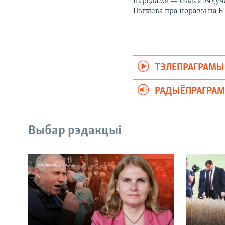
народам» — былая вядуч
Пытлева пра норавы на Б
ТЭЛЕПРАГРАМЫ
РАДЫЁПРАГРА
Выбар рэдакцыі