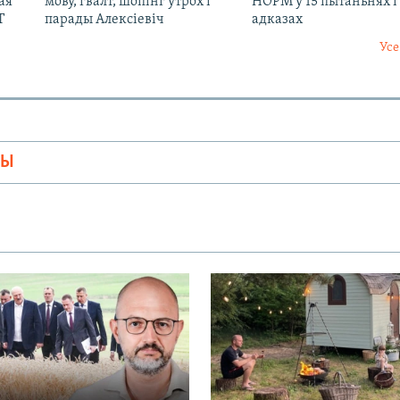
ая
мову, гвалт, шопінг утрох і
НОРМ у 15 пытаньнях і
Т
парады Алексіевіч
адказах
Усе
МЫ