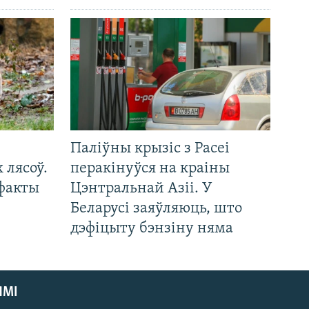
Паліўны крызіс з Расеі
 лясоў.
перакінуўся на краіны
 факты
Цэнтральнай Азіі. У
Беларусі заяўляюць, што
дэфіцыту бэнзіну няма
ЯМІ