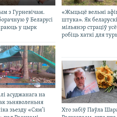
ым з Гурневічам.
«Жыцьцё вельмі афі
борачную ў Беларусі
штука». Як беларуск
араюць у цырк
мільянэр страціў усё
робіць хаткі для тур
лі асуджанага на
ак зьняволеньня
іка зьезду «Сям’і
Хто забіў Паўла Шар