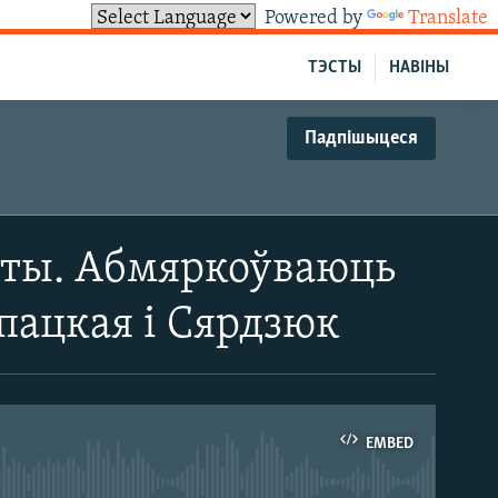
Powered by
Translate
ТЭСТЫ
НАВІНЫ
Падпішыцеся
орты. Абмяркоўваюць
апацкая і Сярдзюк
EMBED
able