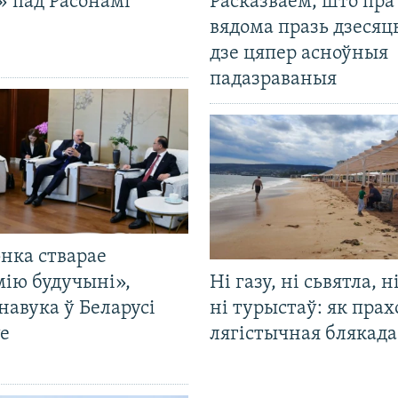
» пад Расонамі
Расказваем, што пра
вядома празь дзесяць
дзе цяпер асноўныя
падазраваныя
нка стварае
мію будучыні»,
Ні газу, ні сьвятла, н
навука ў Беларусі
ні турыстаў: як прах
е
лягістычная блякад