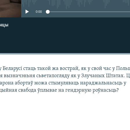
0:00
енцы
у Беларусі стаць такой жа вострай, як у свой час у Пол
я вызначэньня сьветапогляду як у Злучаных Штатах. Ц
арона абортаў можа стымуляваць нараджальнасьць у
кцыйная свабода ўплывае на гендэрную роўнасьць?