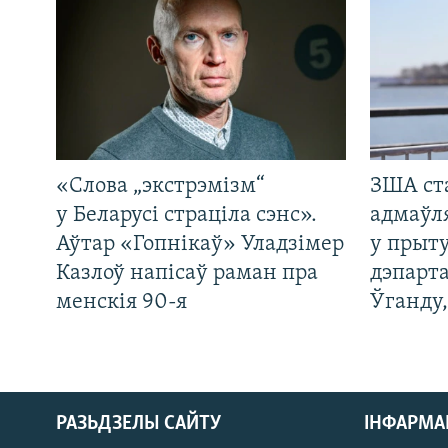
«Слова „экстрэмізм“
ЗША ст
у Беларусі страціла сэнс».
адмаўл
Аўтар «Гопнікаў» Уладзімер
у прыту
Казлоў напісаў раман пра
дэпарта
менскія 90-я
Ўганду
РАЗЬДЗЕЛЫ САЙТУ
ІНФАРМ