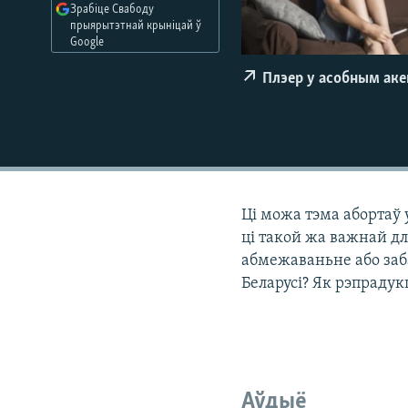
Зрабіце Свабоду
КАЛЯНДАР
НА ХВАЛЯХ СВАБОДЫ
прыярытэтнай крыніцай ў
Google
Плэер у асобным ак
Ці можа тэма абортаў 
ці такой жа важнай дл
абмежаваньне або заб
Беларусі? Як рэпраду
Аўдыё