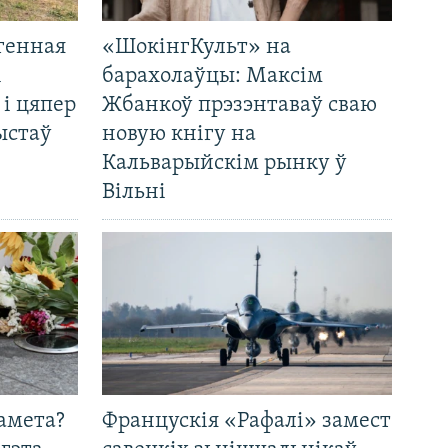
генная
«ШокінгКульт» на
і
барахолаўцы: Максім
 і цяпер
Жбанкоў прэзэнтаваў сваю
ыстаў
новую кнігу на
Кальварыйскім рынку ў
Вільні
амета?
Францускія «Рафалі» замест