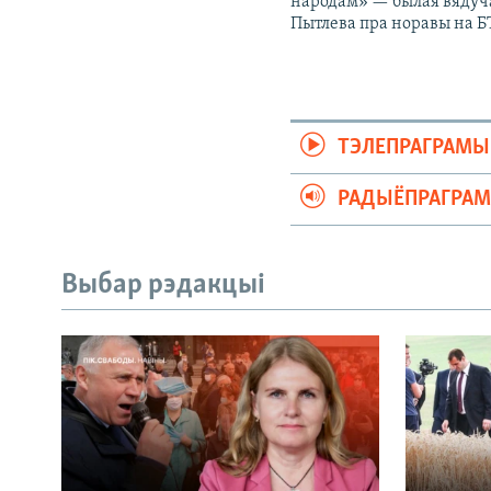
народам» — былая вядуч
Пытлева пра норавы на Б
ТЭЛЕПРАГРАМЫ
РАДЫЁПРАГРА
Выбар рэдакцыі