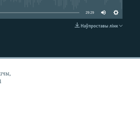
29:29
Наўпроставы лінк
EMBED
ьшчы,
і