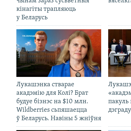
чынам зараз сусьветныя
вясёлкі
кінагіты трапляюць
у Беларусь
Лукашэнка стварае
Лукашэ
акадэмію для Колі? Брат
«акадэ
будуе бізнэс на $10 млн.
пакуль 
Wildberries сьпяшаецца
дэграду
ў Беларусь. Навіны 5 жніўня