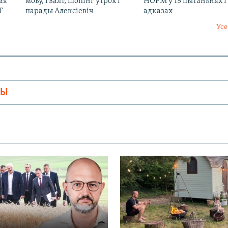
ая
мову, гвалт, шопінг утрох і
НОРМ у 15 пытаньнях і
Т
парады Алексіевіч
адказах
Усе
МЫ