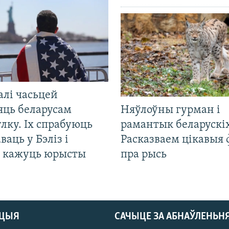
алі часьцей
яць беларусам
Няўлоўны гурман і
лку. Іх спрабуюць
рамантык беларускіх
ваць у Бэліз і
Расказваем цікавыя
, кажуць юрысты
пра рысь
АЦЫЯ
САЧЫЦЕ ЗА АБНАЎЛЕНЬН