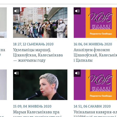
18:27, 12 СЬНЕЖАНЬ 2020
16:06, 04 ЖНІВЕНЬ 2020
 на
Удзельніцы маршаў,
Аналізуем фэномэн
ў
Ціханоўская, Калесьнікава
Ціханоўскай, Калесьні
— жанчыны году
і Цапкалы
15:09, 04 ЖНІВЕНЬ 2020
14:51, 06 САКАВІК 2020
Марыя Калесьнікава пра
Унікальная кавярня-к