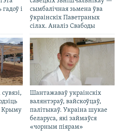
 гэта
савецкіх зьнішчальнікаў —
 гадоў і
сымбалічная зьмена ўва
ўкраінскіх Паветраных
сілах. Аналіз Свабоды
і сувязі,
Шантажаваў украінскіх
одзіць
валянтэраў, вайскоўцаў,
а Крыму
палітыкаў. Украіна шукае
беларуса, які займаўся
«чорным піярам»