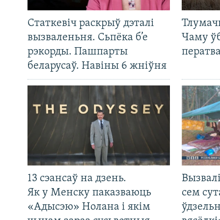
Статкевіч раскрыў дэталі
Тлумач
вызваленьня. Сьпёка б’е
Чаму ў
рэкорды. Пашпарты
ператв
беларусаў. Навіны 6 жніўня
13 сэансаў на дзень.
Вызвалі
Як у Менску паказваюць
сем сут
«Адысэю» Нолана і якім
ўдзельн