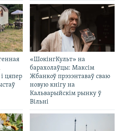
генная
«ШокінгКульт» на
і
барахолаўцы: Максім
 і цяпер
Жбанкоў прэзэнтаваў сваю
ыстаў
новую кнігу на
Кальварыйскім рынку ў
Вільні