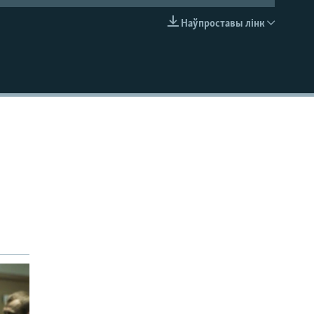
Наўпроставы лінк
EMBED