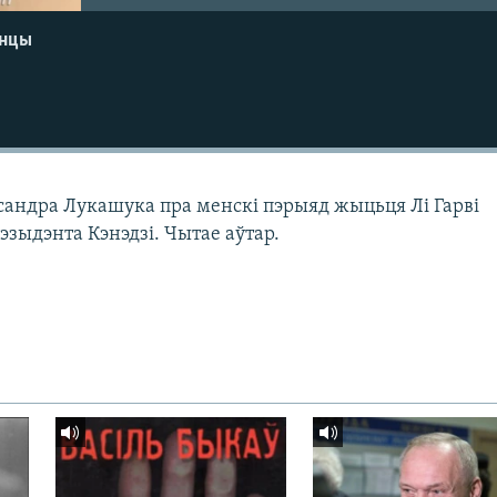
енцы
сандра Лукашука пра менскі пэрыяд жыцьця Лі Гарві
эзыдэнта Кэнэдзі. Чытае аўтар.