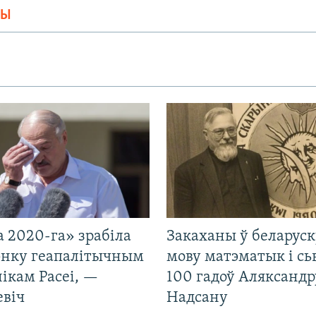
МЫ
 2020-га» зрабіла
Закаханы ў беларус
нку геапалітычным
мову матэматык і сь
ікам Расеі, —
100 гадоў Аляксандр
евіч
Надсану