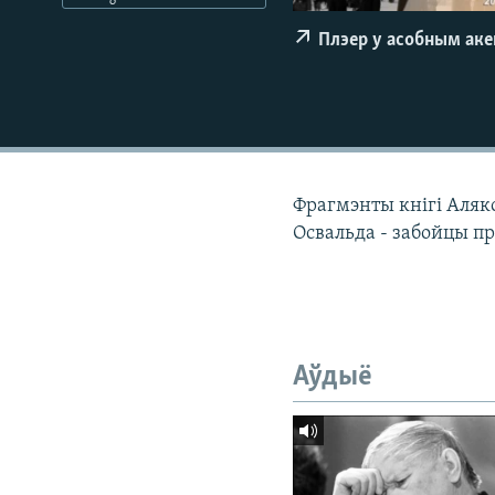
КАЛЯНДАР
НА ХВАЛЯХ СВАБОДЫ
Плэер у асобным ак
Фрагмэнты кнігі Аляк
Освальда - забойцы пр
Аўдыё