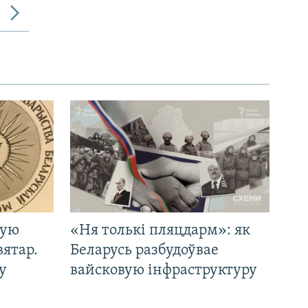
кую
«Ня толькі пляцдарм»: як
вятар.
Беларусь разбудоўвае
у
вайсковую інфраструктуру