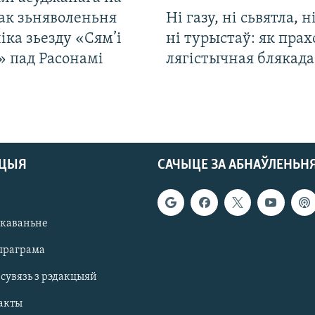
ак зьняволеньня
Ні газу, ні сьвятла, н
іка зьезду «Сям’і
ні турыстаў: як прах
» пад Расонамі
лягістычная блякад
АЦЫЯ
САЧЫЦЕ ЗА АБНАЎЛЕНЬН
якаваньне
праграма
 сувязь з рэдакцыяй
акты