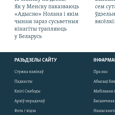
Як у Менску паказваюць
сем сут
«Адысэю» Нолана і якім
ўдзельн
чынам зараз сусьветныя
вясёлкі
кінагіты трапляюць
у Беларусь
РАЗЬДЗЕЛЫ САЙТУ
ІНФАРМ
Стужка навінаў
Пра нас
Падкасты
Абысьці бл
Кнігі Свабоды
Мабільная 
Архіў перадачаў
Бясьпечная
Фота / відэа
Нашы кант