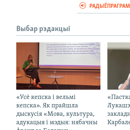
РАДЫЁПРАГРА
Выбар рэдакцыі
«Усё кепска і вельмі
«Пастка
кепска». Як прайшла
Лукашэ
дыскусія «Мова, культура,
закладн
адукацыя і мэдыя: нябачны
Карбал