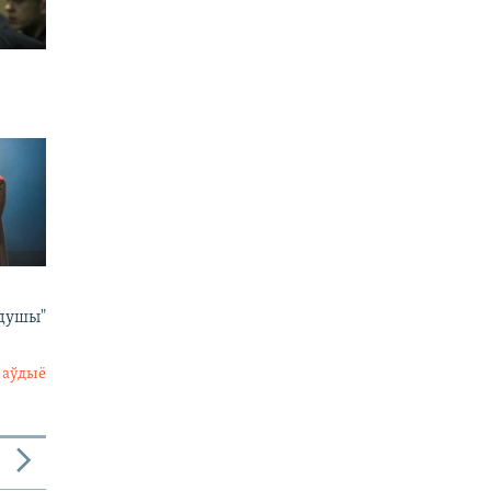
 душы"
 аўдыё