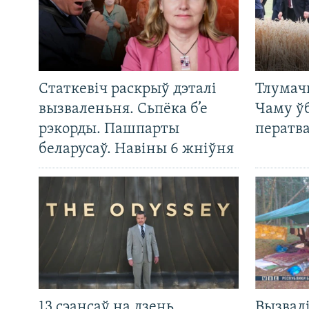
Статкевіч раскрыў дэталі
Тлумач
вызваленьня. Сьпёка б’е
Чаму ў
рэкорды. Пашпарты
ператв
беларусаў. Навіны 6 жніўня
13 сэансаў на дзень.
Вызвалі