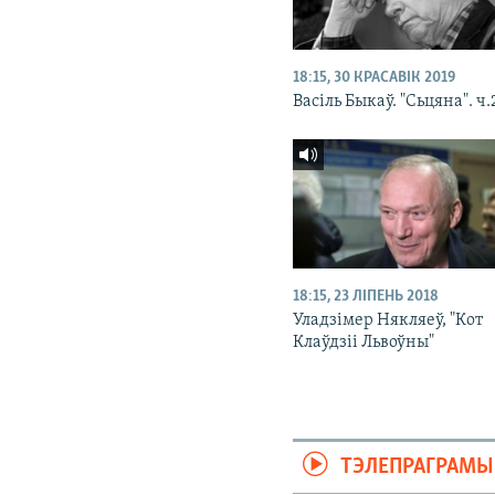
18:15, 30 КРАСАВІК 2019
Васіль Быкаў. "Сьцяна". ч.
18:15, 23 ЛІПЕНЬ 2018
Уладзімер Някляеў, "Кот
Клаўдзіі Львоўны"
ТЭЛЕПРАГРАМЫ