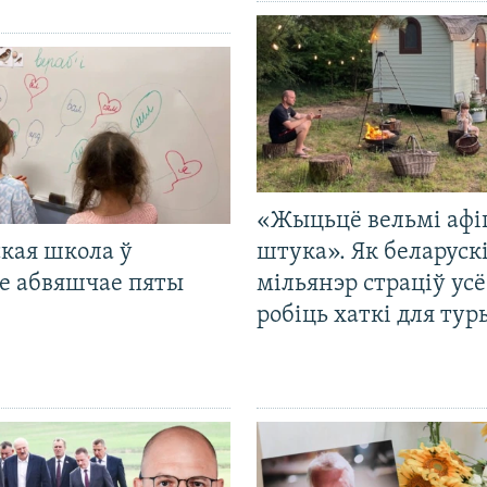
«Жыцьцё вельмі афі
кая школа ў
штука». Як беларуск
е абвяшчае пяты
мільянэр страціў усё
робіць хаткі для тур