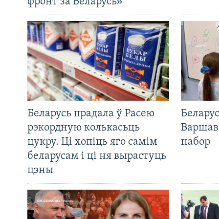
фронт за Беларусь»
Беларусь прадала ў Расею
Беларус
рэкордную колькасьць
Варшав
цукру. Ці хопіць яго самім
набор
беларусам і ці ня вырастуць
цэны