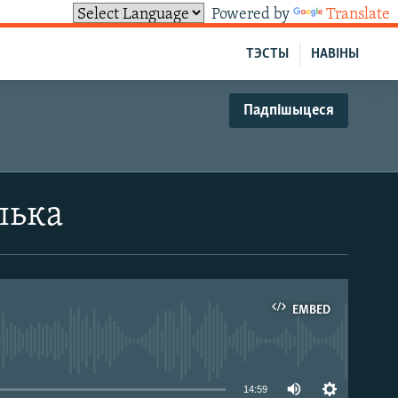
Powered by
Translate
ТЭСТЫ
НАВІНЫ
Падпішыцеся
лька
EMBED
able
14:59