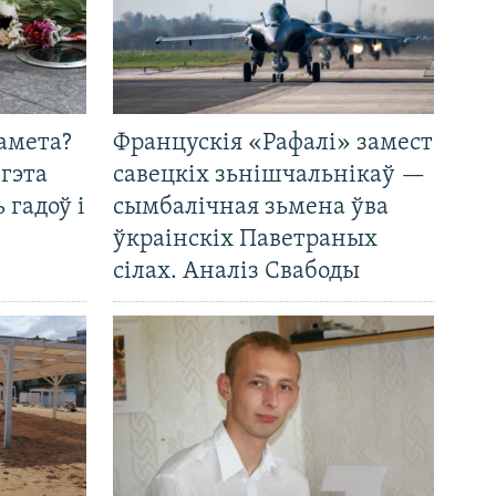
амета?
Францускія «Рафалі» замест
 гэта
савецкіх зьнішчальнікаў —
 гадоў і
сымбалічная зьмена ўва
ўкраінскіх Паветраных
сілах. Аналіз Свабоды