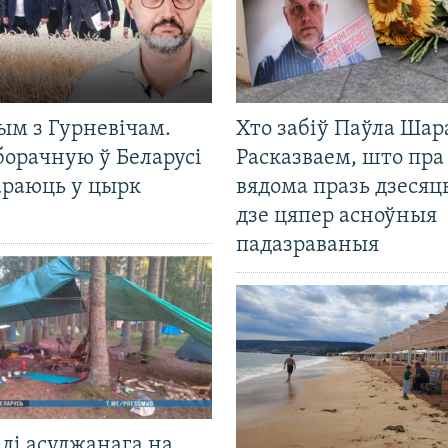
ым з Гурневічам.
Хто забіў Паўла Шар
борачную ў Беларусі
Расказваем, што пра
араюць у цырк
вядома празь дзесяць
дзе цяпер асноўныя
падазраваныя
лі асуджанага на