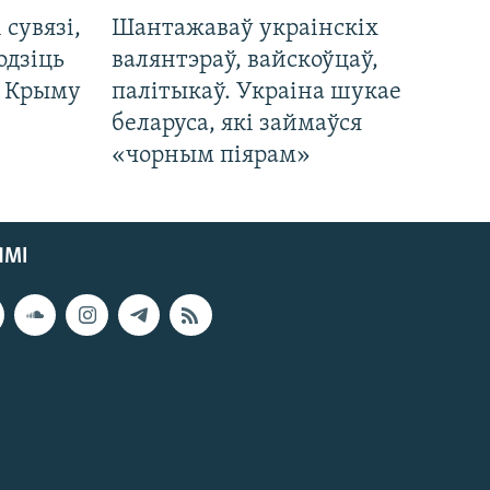
і сувязі,
Шантажаваў украінскіх
одзіць
валянтэраў, вайскоўцаў,
а Крыму
палітыкаў. Украіна шукае
беларуса, які займаўся
«чорным піярам»
ЯМІ