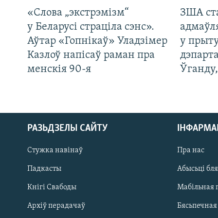
«Слова „экстрэмізм“
ЗША ст
у Беларусі страціла сэнс».
адмаўл
Аўтар «Гопнікаў» Уладзімер
у прыту
Казлоў напісаў раман пра
дэпарта
менскія 90-я
Ўганду
РАЗЬДЗЕЛЫ САЙТУ
ІНФАРМ
Стужка навінаў
Пра нас
Падкасты
Абысьці бл
Кнігі Свабоды
Мабільная 
Архіў перадачаў
Бясьпечная