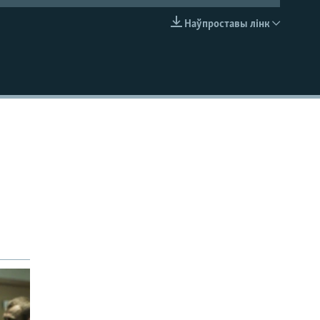
Наўпроставы лінк
EMBED