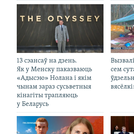
13 сэансаў на дзень.
Вызвалі
Як у Менску паказваюць
сем сут
«Адысэю» Нолана і якім
ўдзельн
чынам зараз сусьветныя
вясёлкі
кінагіты трапляюць
у Беларусь