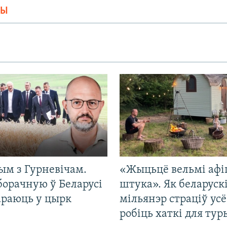
МЫ
ым з Гурневічам.
«Жыцьцё вельмі афі
борачную ў Беларусі
штука». Як беларуск
араюць у цырк
мільянэр страціў усё
робіць хаткі для тур