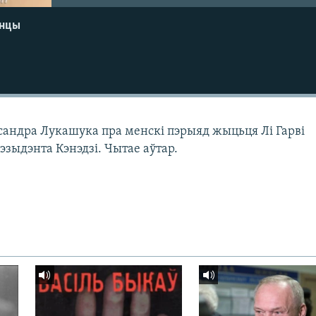
енцы
сандра Лукашука пра менскі пэрыяд жыцьця Лі Гарві
эзыдэнта Кэнэдзі. Чытае аўтар.