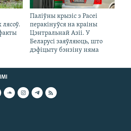
Паліўны крызіс з Расеі
 лясоў.
перакінуўся на краіны
 факты
Цэнтральнай Азіі. У
Беларусі заяўляюць, што
дэфіцыту бэнзіну няма
ЯМІ