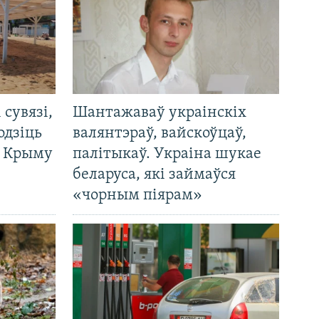
і сувязі,
Шантажаваў украінскіх
одзіць
валянтэраў, вайскоўцаў,
а Крыму
палітыкаў. Украіна шукае
беларуса, які займаўся
«чорным піярам»