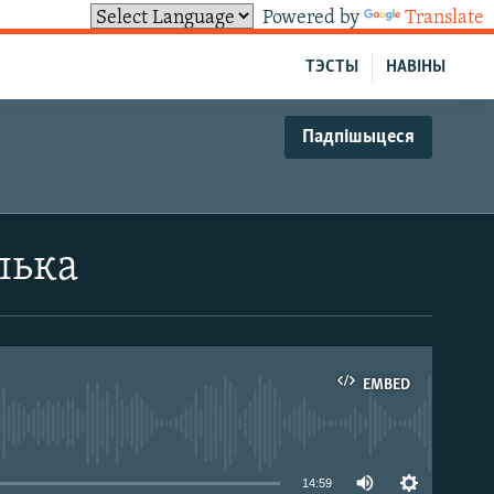
Powered by
Translate
ТЭСТЫ
НАВІНЫ
Падпішыцеся
лька
EMBED
able
14:59