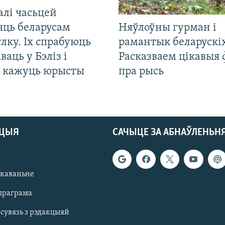
алі часьцей
яць беларусам
Няўлоўны гурман і
лку. Іх спрабуюць
рамантык беларускіх
ваць у Бэліз і
Расказваем цікавыя
, кажуць юрысты
пра рысь
АЦЫЯ
САЧЫЦЕ ЗА АБНАЎЛЕНЬН
якаваньне
праграма
 сувязь з рэдакцыяй