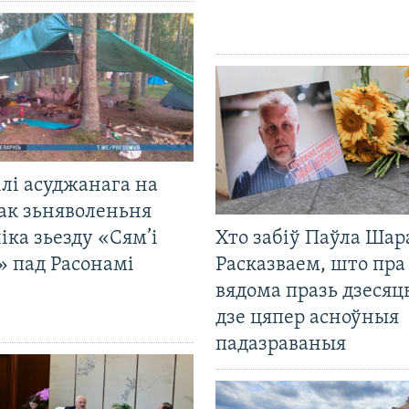
лі асуджанага на
ак зьняволеньня
іка зьезду «Сям’і
Хто забіў Паўла Шар
» пад Расонамі
Расказваем, што пра
вядома празь дзесяць
дзе цяпер асноўныя
падазраваныя