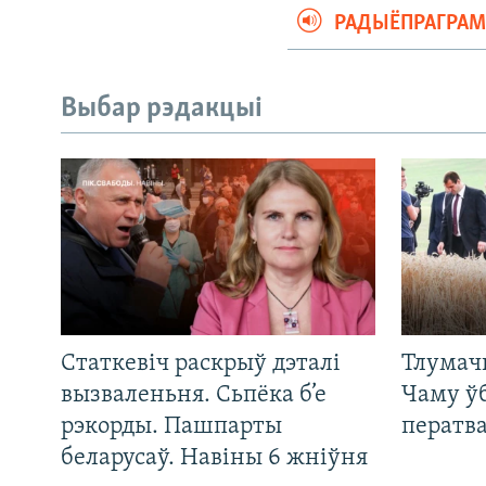
РАДЫЁПРАГРА
Выбар рэдакцыі
Статкевіч раскрыў дэталі
Тлумач
вызваленьня. Сьпёка б’е
Чаму ў
рэкорды. Пашпарты
ператв
беларусаў. Навіны 6 жніўня