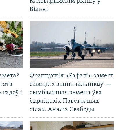
Кальварыйскім рынку ў
Вільні
амета?
Францускія «Рафалі» замест
 гэта
савецкіх зьнішчальнікаў —
 гадоў і
сымбалічная зьмена ўва
ўкраінскіх Паветраных
сілах. Аналіз Свабоды