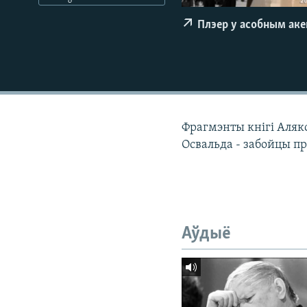
КАЛЯНДАР
НА ХВАЛЯХ СВАБОДЫ
Плэер у асобным ак
Фрагмэнты кнігі Аляк
Освальда - забойцы пр
Аўдыё