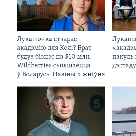
Лукашэнка стварае
Лукашэ
акадэмію для Колі? Брат
«акадэ
будуе бізнэс на $10 млн.
пакуль 
Wildberries сьпяшаецца
дэграду
ў Беларусь. Навіны 5 жніўня