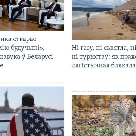
нка стварае
мію будучыні»,
Ні газу, ні сьвятла, н
навука ў Беларусі
ні турыстаў: як прах
е
лягістычная блякад