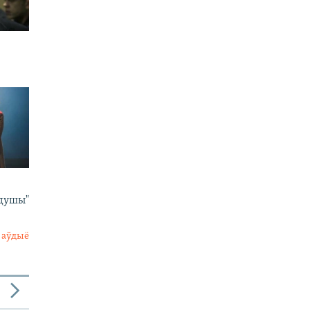
 душы"
 аўдыё