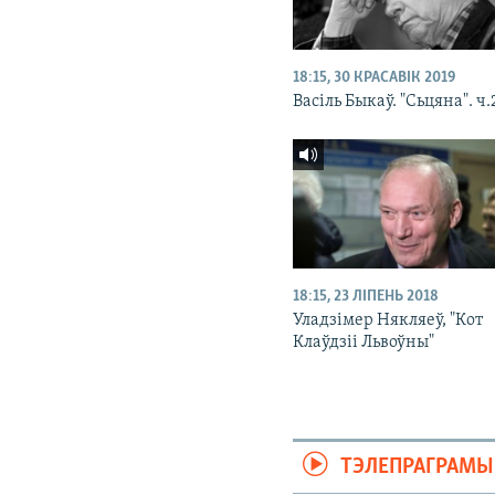
18:15, 30 КРАСАВІК 2019
Васіль Быкаў. "Сьцяна". ч.
18:15, 23 ЛІПЕНЬ 2018
Уладзімер Някляеў, "Кот
Клаўдзіі Львоўны"
ТЭЛЕПРАГРАМЫ