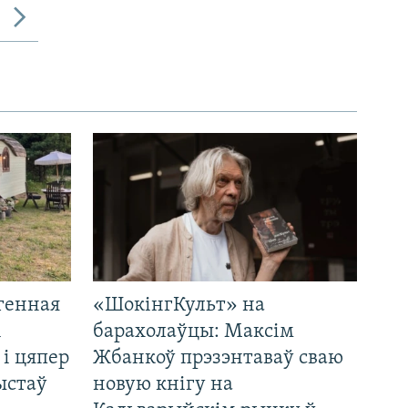
генная
«ШокінгКульт» на
і
барахолаўцы: Максім
 і цяпер
Жбанкоў прэзэнтаваў сваю
ыстаў
новую кнігу на