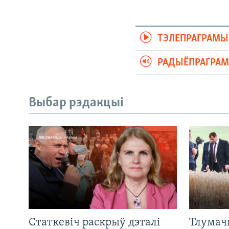
ТЭЛЕПРАГРАМЫ
РАДЫЁПРАГРА
Выбар рэдакцыі
Статкевіч раскрыў дэталі
Тлумач