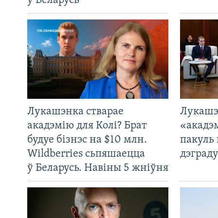
у Беларусь
Лукашэнка стварае
Лукашэ
акадэмію для Колі? Брат
«акадэ
будуе бізнэс на $10 млн.
пакуль 
Wildberries сьпяшаецца
дэграду
ў Беларусь. Навіны 5 жніўня