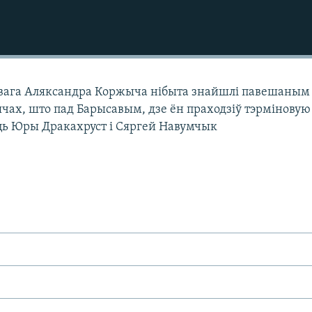
овага Аляксандра Коржыча нібыта знайшлі павешаным
ячах, што пад Барысавым, дзе ён праходзіў тэрміновую
ць Юры Дракахруст і Сяргей Навумчык