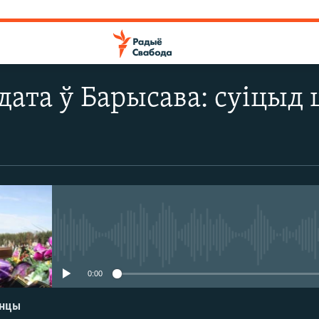
лдата ў Барысава: суіцыд 
No media source currently avail
0:00
енцы