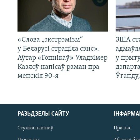
«Слова „экстрэмізм“
ЗША ст
у Беларусі страціла сэнс».
адмаўл
Аўтар «Гопнікаў» Уладзімер
у прыту
Казлоў напісаў раман пра
дэпарта
менскія 90-я
Ўганду
РАЗЬДЗЕЛЫ САЙТУ
ІНФАРМ
Стужка навінаў
Пра нас
Падкасты
Абысьці бл