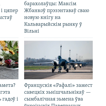
і
барахолаўцы: Максім
 і цяпер
Жбанкоў прэзэнтаваў сваю
ыстаў
новую кнігу на
Кальварыйскім рынку ў
Вільні
амета?
Францускія «Рафалі» замест
 гэта
савецкіх зьнішчальнікаў —
 гадоў і
сымбалічная зьмена ўва