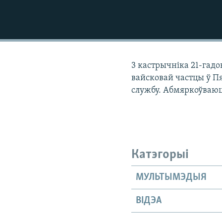
КАЛЯНДАР
НА ХВАЛЯХ СВАБОДЫ
3 кастрычніка 21-гад
вайсковай частцы ў П
службу. Абмяркоўваю
Катэгорыі
МУЛЬТЫМЭДЫЯ
ВІДЭА