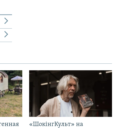
генная
«ШокінгКульт» на