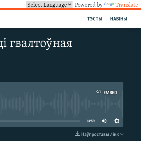
Powered by
Translate
ТЭСТЫ
НАВІНЫ
ці гвалтоўная
EMBED
able
14:59
Наўпроставы лінк
EMBED