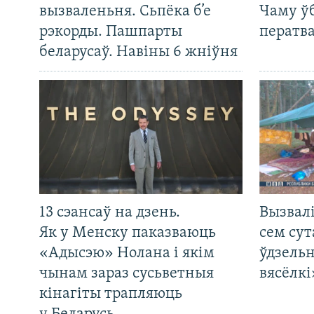
вызваленьня. Сьпёка б’е
Чаму ў
рэкорды. Пашпарты
ператв
беларусаў. Навіны 6 жніўня
13 сэансаў на дзень.
Вызвалі
Як у Менску паказваюць
сем сут
«Адысэю» Нолана і якім
ўдзельн
чынам зараз сусьветныя
вясёлкі
кінагіты трапляюць