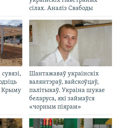
ўкраінскіх Паветраных
сілах. Аналіз Свабоды
і сувязі,
Шантажаваў украінскіх
одзіць
валянтэраў, вайскоўцаў,
а Крыму
палітыкаў. Украіна шукае
беларуса, які займаўся
«чорным піярам»