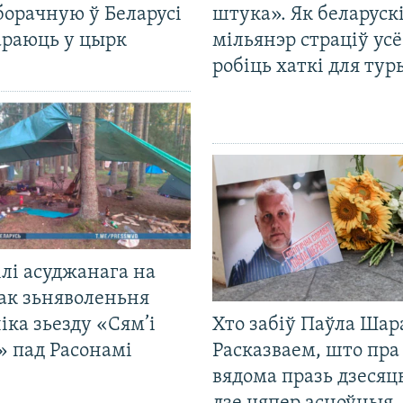
борачную ў Беларусі
штука». Як беларуск
араюць у цырк
мільянэр страціў усё
робіць хаткі для тур
лі асуджанага на
ак зьняволеньня
іка зьезду «Сям’і
Хто забіў Паўла Шар
» пад Расонамі
Расказваем, што пра
вядома празь дзесяць