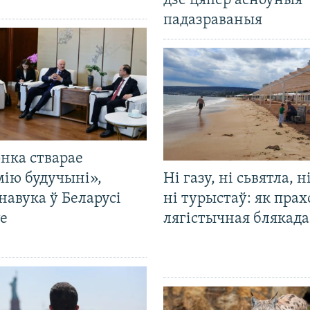
дзе цяпер асноўныя
падазраваныя
нка стварае
мію будучыні»,
Ні газу, ні сьвятла, н
навука ў Беларусі
ні турыстаў: як прах
е
лягістычная блякад