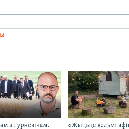
МЫ
ым з Гурневічам.
«Жыцьцё вельмі афі