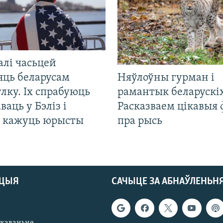
алі часьцей
яць беларусам
Няўлоўны гурман і
лку. Іх спрабуюць
рамантык беларускіх
ваць у Бэліз і
Расказваем цікавыя
, кажуць юрысты
пра рысь
АЦЫЯ
САЧЫЦЕ ЗА АБНАЎЛЕНЬН
якаваньне