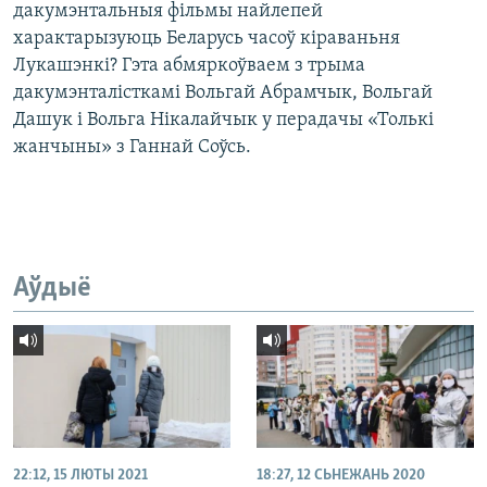
дакумэнтальныя фільмы найлепей
характарызуюць Беларусь часоў кіраваньня
Лукашэнкі? Гэта абмяркоўваем з трыма
дакумэнталісткамі Вольгай Абрамчык, Вольгай
Дашук і Вольга Нікалайчык у перадачы «Толькі
жанчыны» з Ганнай Соўсь.
Аўдыё
22:12, 15 ЛЮТЫ 2021
18:27, 12 СЬНЕЖАНЬ 2020