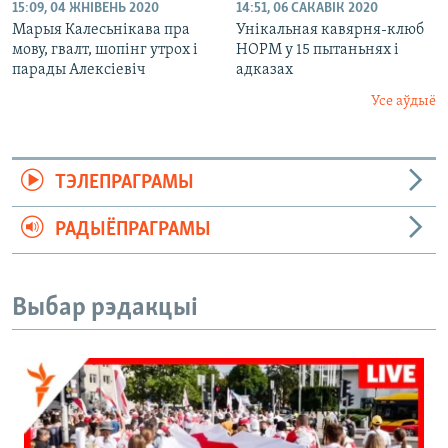
15:09, 04 ЖНІВЕНЬ 2020
14:51, 06 САКАВІК 2020
Марыя Калесьнікава пра
Унікальная кавярня-клюб
мову, гвалт, шопінг утрох і
НОРМ у 15 пытаньнях і
парады Алексіевіч
адказах
Усе аўдыё
ТЭЛЕПРАГРАМЫ
РАДЫЁПРАГРАМЫ
Выбар рэдакцыі