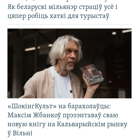
Як беларускі мільянэр страціў усё і
цяпер робіць хаткі для турыстаў
«ШокінгКульт» на барахолаўцы:
Максім Жбанкоў прэзэнтаваў сваю
новую кнігу на Кальварыйскім рынку
ў Вільні