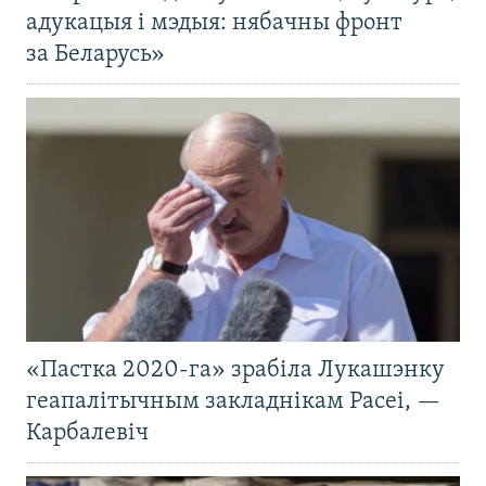
адукацыя і мэдыя: нябачны фронт
за Беларусь»
«Пастка 2020-га» зрабіла Лукашэнку
геапалітычным закладнікам Расеі, —
Карбалевіч