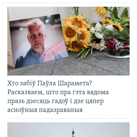
Хто забіў Паўла Шарамета?
Расказваем, што пра гэта вядома
празь дзесяць гадоў і дзе цяпер
асноўныя падазраваныя