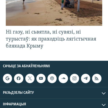
Ні газу, ні сьвятла, ні сувязі, ні
турыстаў: як праходзіць лягістычная
блякада Крыму
САЧЫЦЕ ЗА АБНАЎЛЕНЬНЯМІ
РАЗЬДЗЕЛЫ САЙТУ
ІНФАРМАЦЫЯ