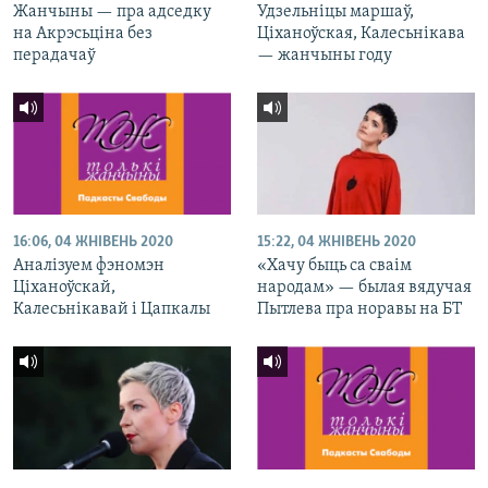
Жанчыны — пра адседку
Удзельніцы маршаў,
на Акрэсьціна без
Ціханоўская, Калесьнікава
перадачаў
— жанчыны году
16:06, 04 ЖНІВЕНЬ 2020
15:22, 04 ЖНІВЕНЬ 2020
Аналізуем фэномэн
«Хачу быць са сваім
Ціханоўскай,
народам» — былая вядучая
Калесьнікавай і Цапкалы
Пытлева пра норавы на БТ