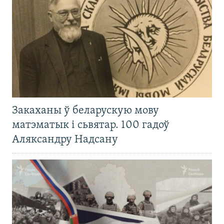
Закаханы ў беларускую мову
матэматык і сьвятар. 100 гадоў
Аляксандру Надсану