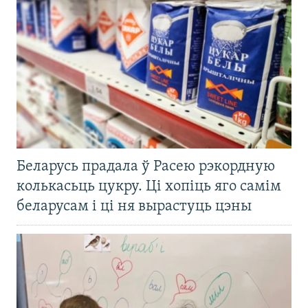
Беларусь прадала ў Расею рэкордную
колькасьць цукру. Ці хопіць яго самім
беларусам і ці ня вырастуць цэны