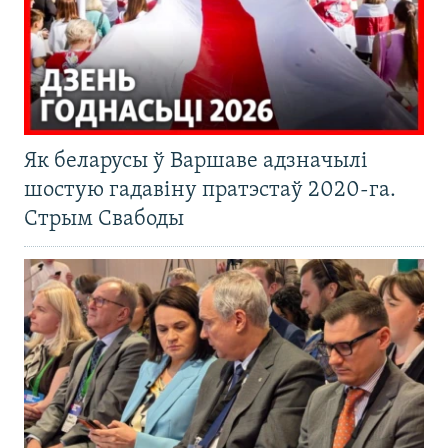
Як беларусы ў Варшаве адзначылі
шостую гадавіну пратэстаў 2020-га.
Стрым Свабоды