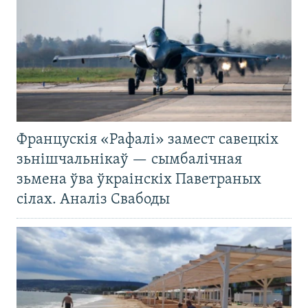
Францускія «Рафалі» замест савецкіх
зьнішчальнікаў — сымбалічная
зьмена ўва ўкраінскіх Паветраных
сілах. Аналіз Свабоды