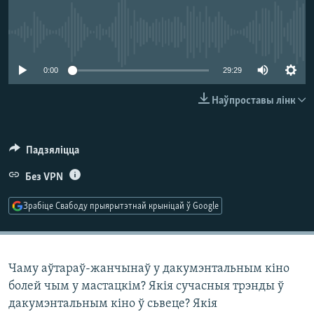
КУЛЬТУРА
МОВА
КАЛЯНДАР
НА ХВАЛЯХ СВАБОДЫ
No media source currently available
0:00
29:29
Наўпроставы лінк
Падзяліцца
Без VPN
Зрабіце Свабоду прыярытэтнай крыніцай ў Google
Чаму аўтараў-жанчынаў у дакумэнтальным кіно
болей чым у мастацкім? Якія сучасныя трэнды ў
дакумэнтальным кіно ў сьвеце? Якія