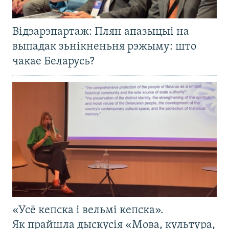
Відэарэпартаж: Плян апазыцыі на
выпадак зьнікненьня рэжыму: што
чакае Беларусь?
«Усё кепска і вельмі кепска».
Як прайшла дыскусія «Мова, культура,