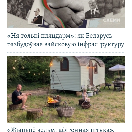
«Ня толькі пляцдарм»: як Беларусь
разбудоўвае вайсковую інфраструктуру
«Жыцьцё вельмі афігенная штука».