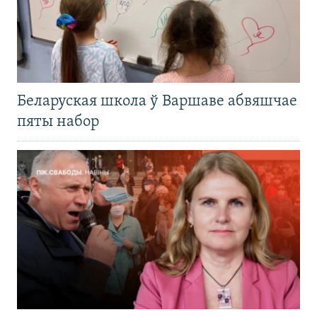
Беларуская школа ў Варшаве абвяшчае
пяты набор