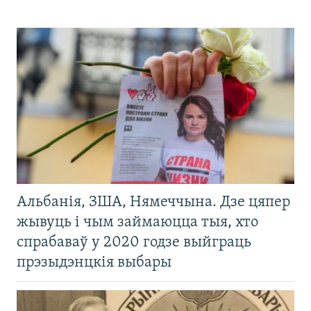
Альбанія, ЗША, Нямеччына. Дзе цяпер
жывуць і чым займаюцца тыя, хто
спрабаваў у 2020 годзе выйграць
прэзыдэнцкія выбары