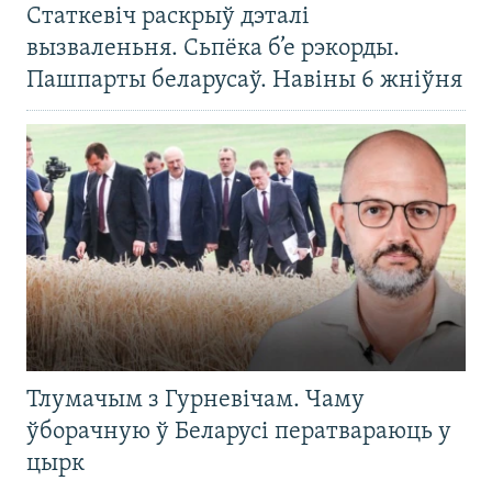
Статкевіч раскрыў дэталі
вызваленьня. Сьпёка б’е рэкорды.
Пашпарты беларусаў. Навіны 6 жніўня
Тлумачым з Гурневічам. Чаму
ўборачную ў Беларусі ператвараюць у
цырк