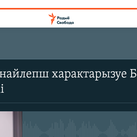
ПАДПІШЫЦЕСЯ
 найлепш характарызуе Б
SoundCloud
і
CastBox
Падпішыся
No media source currently avail