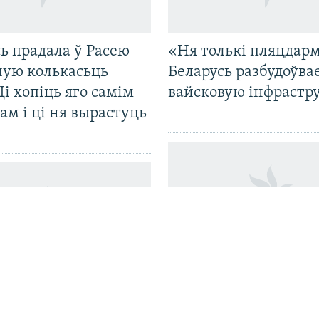
ь прадала ў Расею
«Ня толькі пляцдарм
ную колькасьць
Беларусь разбудоўва
Ці хопіць яго самім
вайсковую інфрастр
ам і ці ня вырастуць
«ШокінгКульт» на
іч раскрыў дэталі
барахолаўцы: Максі
ньня. Сьпёка б’е
Жбанкоў прэзэнтава