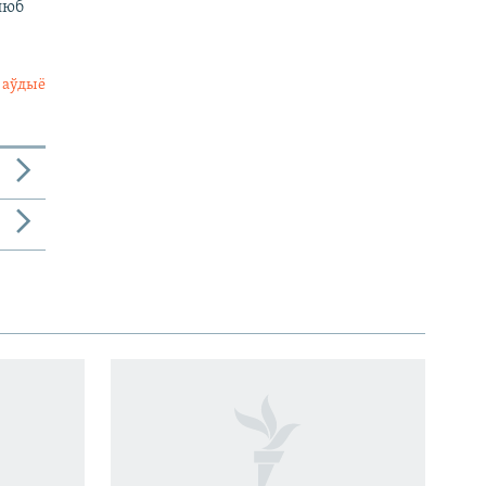
люб
 аўдыё