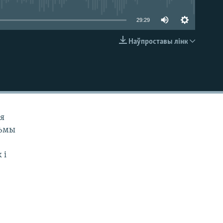
29:29
Наўпроставы лінк
EMBED
ія
льмы
 і