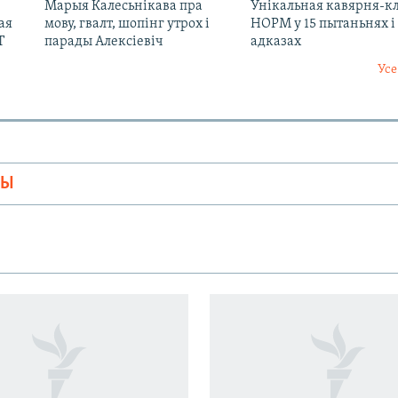
Марыя Калесьнікава пра
Унікальная кавярня-к
ая
мову, гвалт, шопінг утрох і
НОРМ у 15 пытаньнях і
Т
парады Алексіевіч
адказах
Усе
МЫ