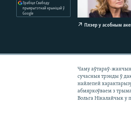
Зрабіце Свабоду
КАЛЯНДАР
НА ХВАЛЯХ СВАБОДЫ
прыярытэтнай крыніцай ў
Google
Плэер у асобным ак
Чаму аўтараў-жанчына
сучасныя трэнды ў да
найлепей характарызу
абмяркоўваем з трыма
Вольга Нікалайчык у 