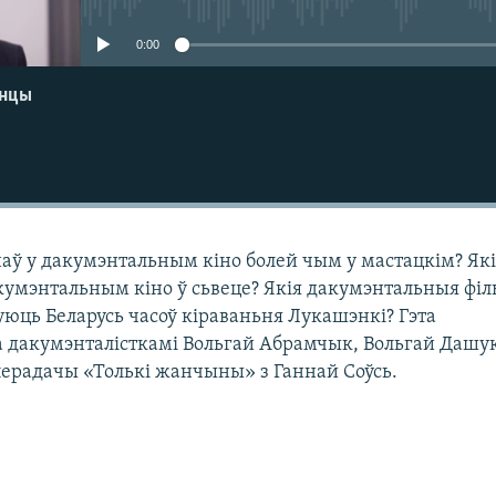
0:00
енцы
ў у дакумэнтальным кіно болей чым у мастацкім? Як
кумэнтальным кіно ў сьвеце? Якія дакумэнтальныя фі
юць Беларусь часоў кіраваньня Лукашэнкі? Гэта
 дакумэнталісткамі Вольгай Абрамчык, Вольгай Дашук
перадачы «Толькі жанчыны» з Ганнай Соўсь.