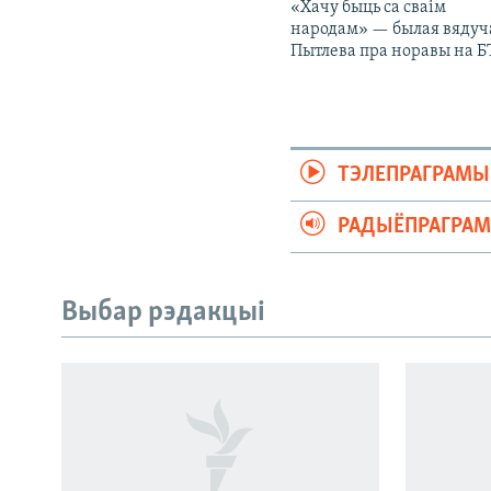
«Хачу быць са сваім
народам» — былая вядуч
Пытлева пра норавы на Б
ТЭЛЕПРАГРАМЫ
РАДЫЁПРАГРА
Выбар рэдакцыі