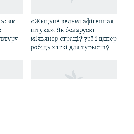
»: як
«Жыцьцё вельмі афігенная
е
штука». Як беларускі
уктуру
мільянэр страціў усё і цяпер
робіць хаткі для турыстаў
Хто забіў Паўла Шарамета?
м
Расказваем, што пра гэта
ў сваю
вядома празь дзесяць гадоў і