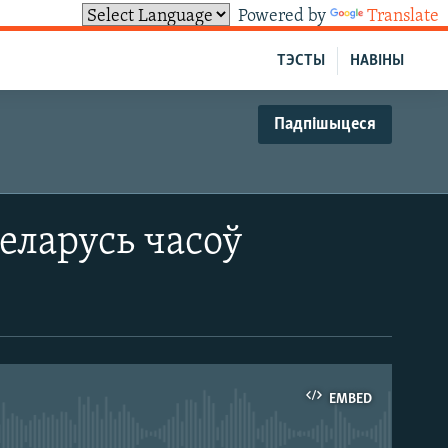
Powered by
Translate
ТЭСТЫ
НАВІНЫ
Падпішыцеся
еларусь часоў
EMBED
able