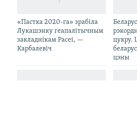
«Пастка 2020-га» зрабіла
Беларус
САЧЫЦЕ ЗА АБНАЎЛЕНЬНЯМІ
Лукашэнку геапалітычным
рэкорд
закладнікам Расеі, —
цукру. 
Карбалевіч
беларус
цэны
Усе сайты РС/РСЭ
Беларуская школа ў
Статкев
Варшаве абвяшчае пяты
вызвале