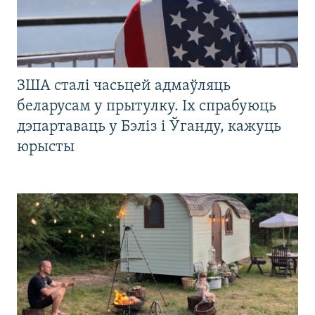
ЗША сталі часьцей адмаўляць
беларусам у прытулку. Іх спрабуюць
дэпартаваць у Бэліз і Ўганду, кажуць
юрысты