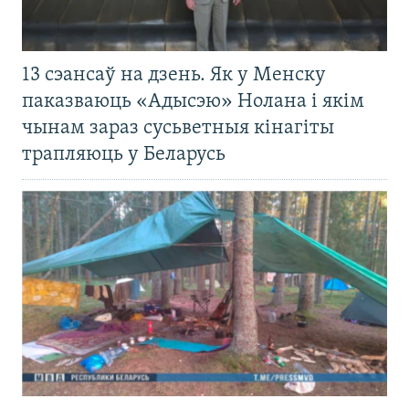
13 сэансаў на дзень. Як у Менску
паказваюць «Адысэю» Нолана і якім
чынам зараз сусьветныя кінагіты
трапляюць у Беларусь