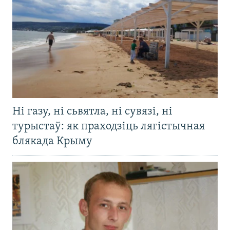
Ні газу, ні сьвятла, ні сувязі, ні
турыстаў: як праходзіць лягістычная
блякада Крыму