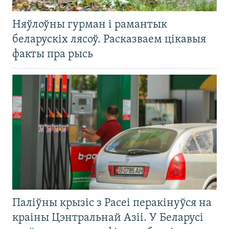
Няўлоўны гурман і рамантык
беларускіх лясоў. Расказваем цікавыя
факты пра рысь
Паліўны крызіс з Расеі перакінуўся на
краіны Цэнтральнай Азіі. У Беларусі