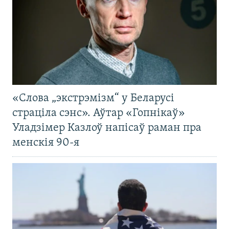
«Слова „экстрэмізм“ у Беларусі
страціла сэнс». Аўтар «Гопнікаў»
Уладзімер Казлоў напісаў раман пра
менскія 90-я