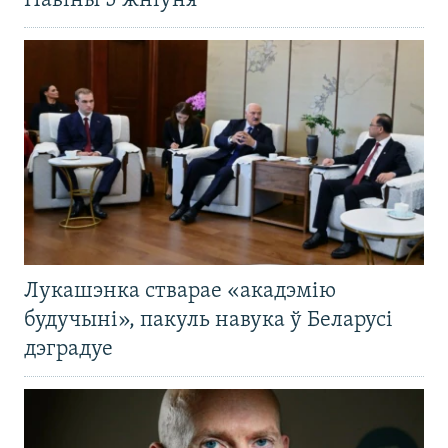
Навіны 5 жніўня
Лукашэнка стварае «акадэмію
будучыні», пакуль навука ў Беларусі
дэградуе