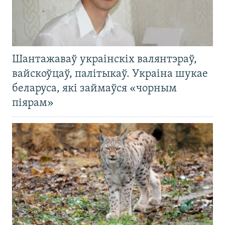
Шантажаваў украінскіх валянтэраў,
вайскоўцаў, палітыкаў. Украіна шукае
беларуса, які займаўся «чорным
піярам»