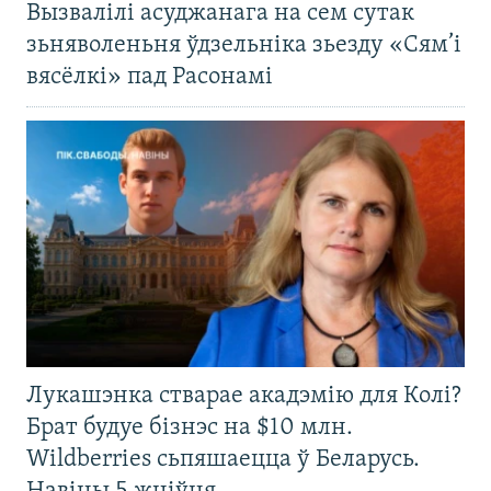
Вызвалілі асуджанага на сем сутак
зьняволеньня ўдзельніка зьезду «Сям’і
вясёлкі» пад Расонамі
Лукашэнка стварае акадэмію для Колі?
Брат будуе бізнэс на $10 млн.
Wildberries сьпяшаецца ў Беларусь.