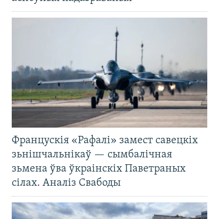
Францускія «Рафалі» замест савецкіх
зьнішчальнікаў — сымбалічная
зьмена ўва ўкраінскіх Паветраных
сілах. Аналіз Свабоды