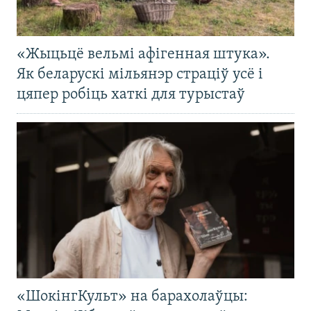
«Жыцьцё вельмі афігенная штука».
Як беларускі мільянэр страціў усё і
цяпер робіць хаткі для турыстаў
«ШокінгКульт» на барахолаўцы: