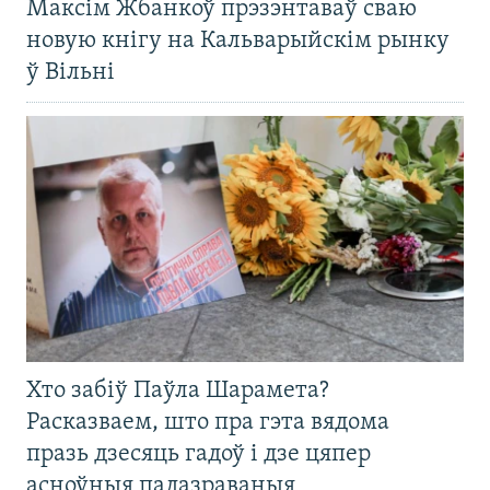
Максім Жбанкоў прэзэнтаваў сваю
новую кнігу на Кальварыйскім рынку
ў Вільні
Хто забіў Паўла Шарамета?
Расказваем, што пра гэта вядома
празь дзесяць гадоў і дзе цяпер
асноўныя падазраваныя