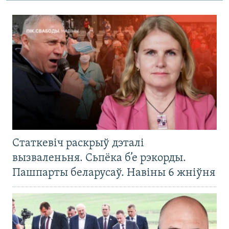
Статкевіч раскрыў дэталі
вызваленьня. Сьпёка б’е рэкорды.
Пашпарты беларусаў. Навіны 6 жніўня