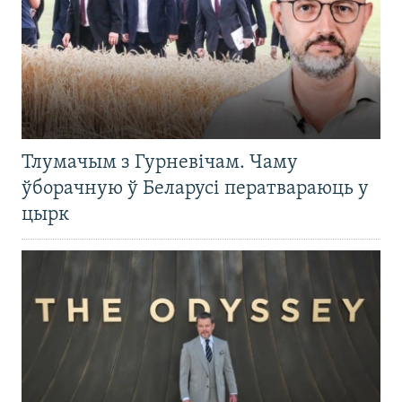
Тлумачым з Гурневічам. Чаму
ўборачную ў Беларусі ператвараюць у
цырк