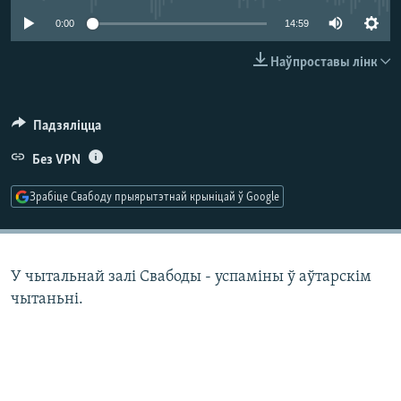
КУЛЬТУРА
МОВА
0:00
14:59
КАЛЯНДАР
НА ХВАЛЯХ СВАБОДЫ
Наўпроставы лінк
Падзяліцца
Без VPN
Зрабіце Свабоду прыярытэтнай крыніцай ў Google
У чытальнай залі Свабоды - успаміны ў аўтарскім
чытаньні.