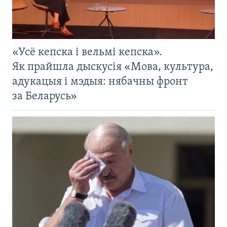
«Усё кепска і вельмі кепска».
Як прайшла дыскусія «Мова, культура,
адукацыя і мэдыя: нябачны фронт
за Беларусь»