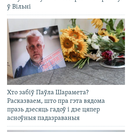
ў Вільні
Хто забіў Паўла Шарамета?
Расказваем, што пра гэта вядома
празь дзесяць гадоў і дзе цяпер
асноўныя падазраваныя