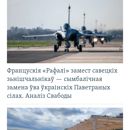
Францускія «Рафалі» замест савецкіх
зьнішчальнікаў — сымбалічная
зьмена ўва ўкраінскіх Паветраных
сілах. Аналіз Свабоды