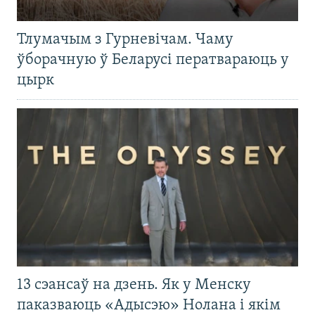
Тлумачым з Гурневічам. Чаму
ўборачную ў Беларусі ператвараюць у
цырк
13 сэансаў на дзень. Як у Менску
паказваюць «Адысэю» Нолана і якім