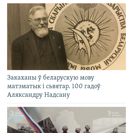
Закаханы ў беларускую мову
матэматык і сьвятар. 100 гадоў
Аляксандру Надсану