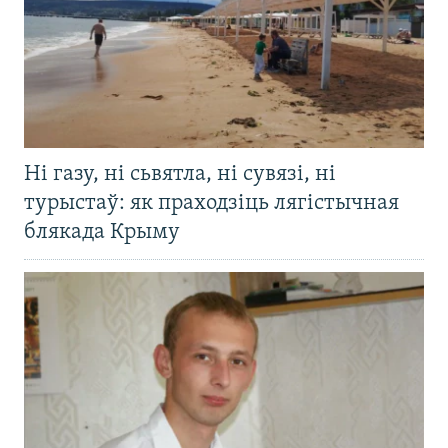
Ні газу, ні сьвятла, ні сувязі, ні
турыстаў: як праходзіць лягістычная
блякада Крыму