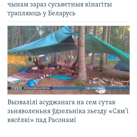
чынам зараз сусьветныя кінагіты
трапляюць у Беларусь
Вызвалілі асуджанага на сем сутак
зьняволеньня ўдзельніка зьезду «Сям’і
вясёлкі» пад Расонамі