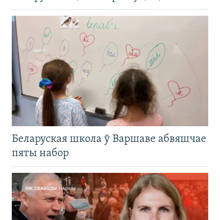
Беларуская школа ў Варшаве абвяшчае
пяты набор