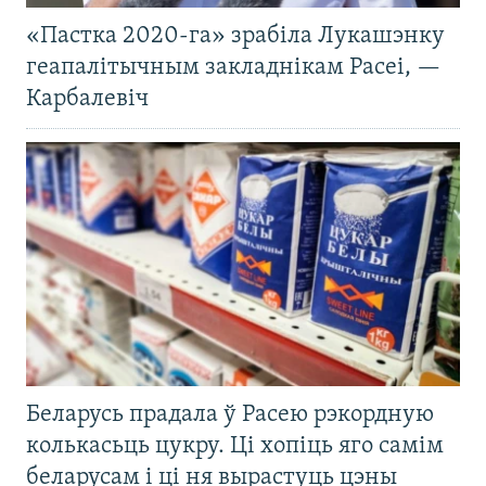
«Пастка 2020-га» зрабіла Лукашэнку
геапалітычным закладнікам Расеі, —
Карбалевіч
Беларусь прадала ў Расею рэкордную
колькасьць цукру. Ці хопіць яго самім
беларусам і ці ня вырастуць цэны