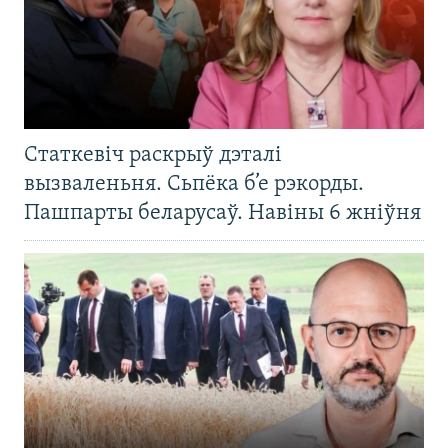
Статкевіч раскрыў дэталі
вызваленьня. Сьпёка б’е рэкорды.
Пашпарты беларусаў. Навіны 6 жніўня