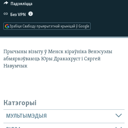
КУЛЬТУРА
МОВА
Падзяліцца
КАЛЯНДАР
НА ХВАЛЯХ СВАБОДЫ
Без VPN
Зрабіце Свабоду прыярытэтнай крыніцай ў Google
Прычыны візыту ў Менск кіраўніка Венэсуэлы
абмяркоўваюць Юры Дракахруст і Сяргей
Навумчык
Катэгорыі
МУЛЬТЫМЭДЫЯ