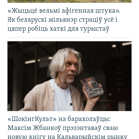
«Жыцьцё вельмі афігенная штука».
Як беларускі мільянэр страціў усё і
цяпер робіць хаткі для турыстаў
«ШокінгКульт» на барахолаўцы:
Максім Жбанкоў прэзэнтаваў сваю
новую кнігу на Кальварыйскім рынку