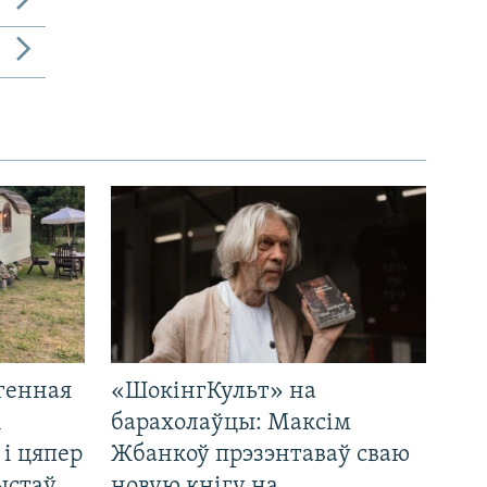
генная
«ШокінгКульт» на
і
барахолаўцы: Максім
 і цяпер
Жбанкоў прэзэнтаваў сваю
ыстаў
новую кнігу на