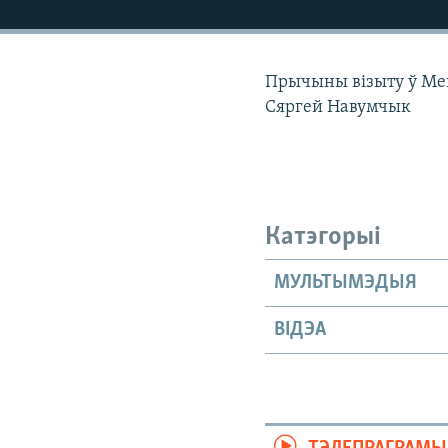
КАЛЯНДАР
НА ХВАЛЯХ СВАБОДЫ
Прычыны візыту ў Мен
Сяргей Навумчык
Катэгорыі
МУЛЬТЫМЭДЫЯ
ВІДЭА