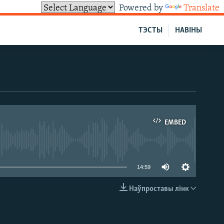
Powered by
Translate
ТЭСТЫ
НАВІНЫ
EMBED
able
14:59
Наўпроставы лінк
EMBED