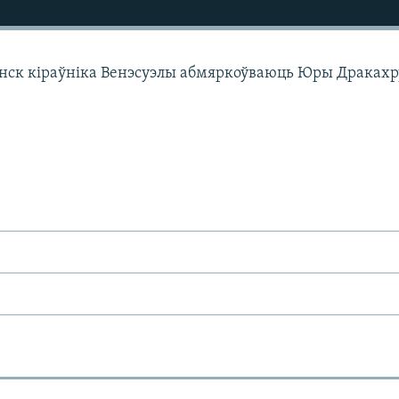
ск кіраўніка Венэсуэлы абмяркоўваюць Юры Дракахру