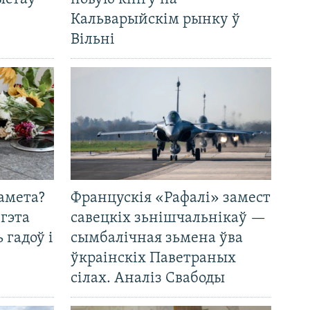
Кальварыйскім рынку ў
Вільні
амета?
Францускія «Рафалі» замест
 гэта
савецкіх зьнішчальнікаў —
 гадоў і
сымбалічная зьмена ўва
ўкраінскіх Паветраных
сілах. Аналіз Свабоды