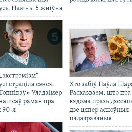
усь. Навіны 5 жніўня
„экстрэмізм“
усі страціла сэнс».
Хто забіў Паўла Шар
Гопнікаў» Уладзімер
Расказваем, што пра
напісаў раман пра
вядома празь дзесяць
 90-я
дзе цяпер асноўныя
падазраваныя