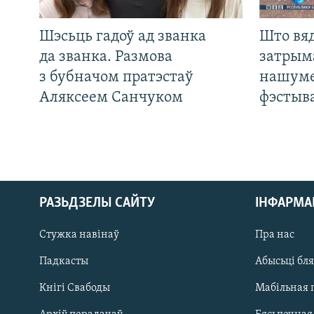
Шэсьць гадоў ад званка
Што вя
да званка. Размова
затрым
з бубначом пратэстаў
нашуме
Аляксеем Санчуком
фэстыв
РАЗЬДЗЕЛЫ САЙТУ
ІНФАРМ
Стужка навінаў
Пра нас
Падкасты
Абысьці бл
Кнігі Свабоды
Мабільная 