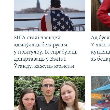
ЗША сталі часьцей
Ад бусл
адмаўляць беларусам
У якіх 
у прытулку. Іх спрабуюць
купляц
дэпартаваць у Бэліз і
зь бела
Ўганду, кажуць юрысты