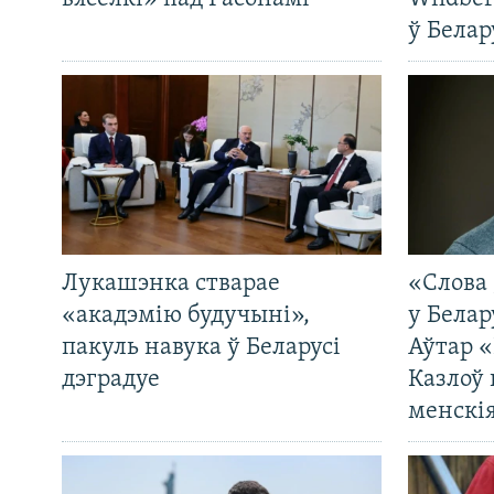
ў Белар
Лукашэнка стварае
«Слова 
«акадэмію будучыні»,
у Белар
пакуль навука ў Беларусі
Аўтар «
дэградуе
Казлоў 
менскія