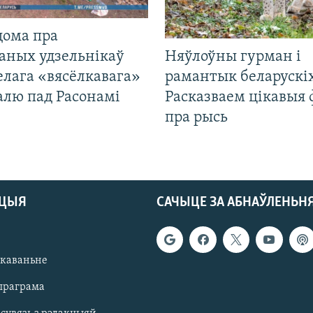
дома пра
аных удзельнікаў
Няўлоўны гурман і
лага «вясёлкавага»
рамантык беларускіх
алю пад Расонамі
Расказваем цікавыя
пра рысь
АЦЫЯ
САЧЫЦЕ ЗА АБНАЎЛЕНЬН
якаваньне
праграма