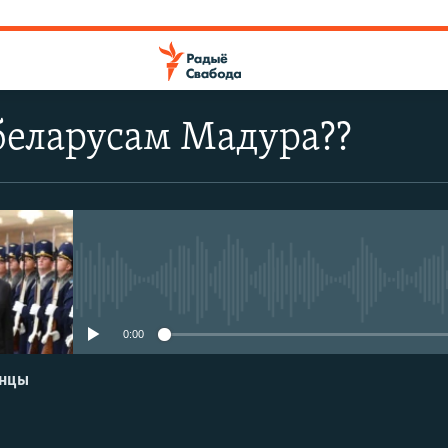
беларусам Мадура??
No media source currently avail
0:00
енцы