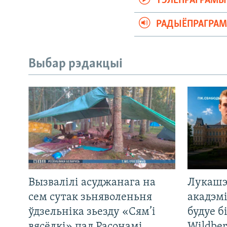
ТЭЛЕПРАГРАМЫ
РАДЫЁПРАГРА
Выбар рэдакцыі
Вызвалілі асуджанага на
Лукашэ
сем сутак зьняволеньня
акадэмі
ўдзельніка зьезду «Сям’і
будуе б
вясёлкі» пад Расонамі
Wildber