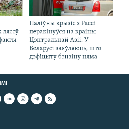
Паліўны крызіс з Расеі
 лясоў.
перакінуўся на краіны
 факты
Цэнтральнай Азіі. У
Беларусі заяўляюць, што
дэфіцыту бэнзіну няма
ЯМІ