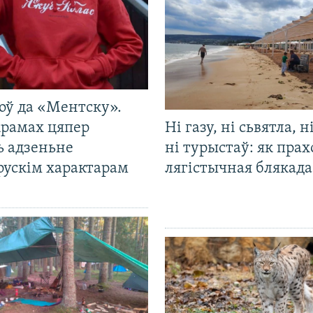
оў да «Ментску».
крамах цяпер
Ні газу, ні сьвятла, н
ь адзеньне
ні турыстаў: як прах
рускім характарам
лягістычная блякад