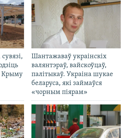
і сувязі,
Шантажаваў украінскіх
одзіць
валянтэраў, вайскоўцаў,
а Крыму
палітыкаў. Украіна шукае
беларуса, які займаўся
«чорным піярам»