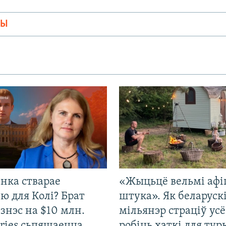
МЫ
нка стварае
«Жыцьцё вельмі афі
ю для Колі? Брат
штука». Як беларуск
ізнэс на $10 млн.
мільянэр страціў усё
ries сьпяшаецца
робіць хаткі для тур