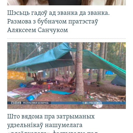
Шэсьць гадоў ад званка да званка.
Размова з бубначом пратэстаў
Аляксеем Санчуком
Што вядома пра затрыманых
удзельнікаў нашумелага