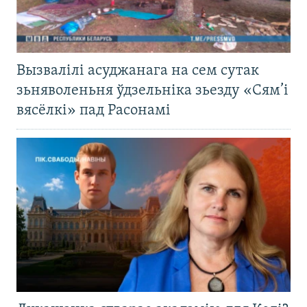
Вызвалілі асуджанага на сем сутак
зьняволеньня ўдзельніка зьезду «Сям’і
вясёлкі» пад Расонамі