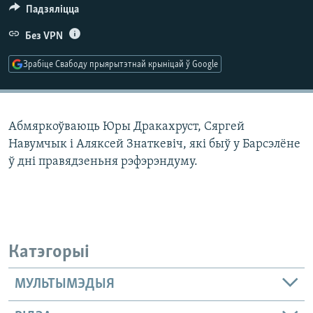
КУЛЬТУРА
МОВА
Падзяліцца
КАЛЯНДАР
НА ХВАЛЯХ СВАБОДЫ
Без VPN
Зрабіце Свабоду прыярытэтнай крыніцай ў Google
Абмяркоўваюць Юры Дракахруст, Сяргей
Навумчык і Аляксей Знаткевіч, які быў у Барсэлёне
ў дні правядзеньня рэфэрэндуму.
Катэгорыі
МУЛЬТЫМЭДЫЯ