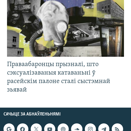
Праваабаронцы прызналі, што
сэксуалізаваныя катаваньні ў
расейскім палоне сталі сыстэмнай
зьявай
САЧЫЦЕ ЗА АБНАЎЛЕНЬНЯМІ