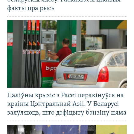
факты пра рысь
Паліўны крызіс з Расеі перакінуўся на
краіны Цэнтральнай Азіі. У Беларусі
заяўляюць, што дэфіцыту бэнзіну няма