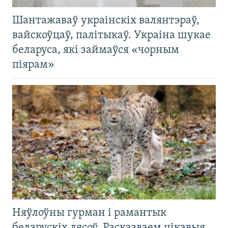
Шантажаваў украінскіх валянтэраў,
вайскоўцаў, палітыкаў. Украіна шукае
беларуса, які займаўся «чорным
піярам»
Няўлоўны гурман і рамантык
беларускіх лясоў. Расказваем цікавыя