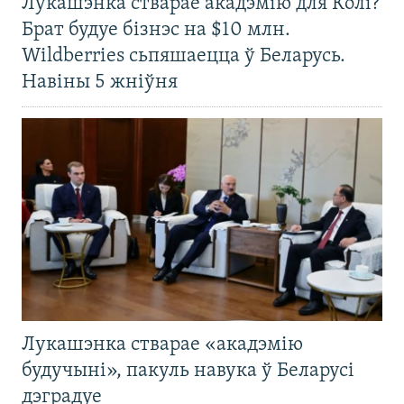
Лукашэнка стварае акадэмію для Колі?
Брат будуе бізнэс на $10 млн.
Wildberries сьпяшаецца ў Беларусь.
Навіны 5 жніўня
Лукашэнка стварае «акадэмію
будучыні», пакуль навука ў Беларусі
дэградуе