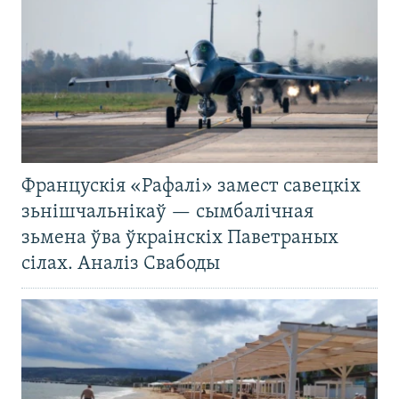
Францускія «Рафалі» замест савецкіх
зьнішчальнікаў — сымбалічная
зьмена ўва ўкраінскіх Паветраных
сілах. Аналіз Свабоды