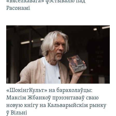
«вясёлкавага» фэстывалю пад
Расонамі
«ШокінгКульт» на барахолаўцы:
Максім Жбанкоў прэзэнтаваў сваю
новую кнігу на Кальварыйскім рынку
ў Вільні