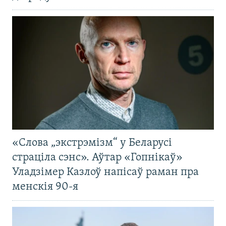
«Слова „экстрэмізм“ у Беларусі
страціла сэнс». Аўтар «Гопнікаў»
Уладзімер Казлоў напісаў раман пра
менскія 90-я