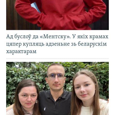
Ад буслоў да «Ментску». У якіх крамах
цяпер купляць адзеньне зь беларускім
характарам