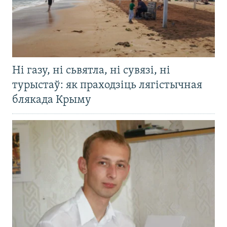
Ні газу, ні сьвятла, ні сувязі, ні
турыстаў: як праходзіць лягістычная
блякада Крыму