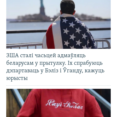
ЗША сталі часьцей адмаўляць
беларусам у прытулку. Іх спрабуюць
дэпартаваць у Бэліз і Ўганду, кажуць
юрысты