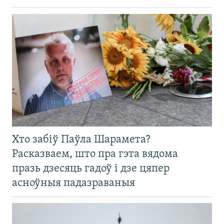
Хто забіў Паўла Шарамета?
Расказваем, што пра гэта вядома
празь дзесяць гадоў і дзе цяпер
асноўныя падазраваныя