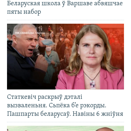
Беларуская школа ў Варшаве абвяшчае
пяты набор
Статкевіч раскрыў дэталі
вызваленьня. Сьпёка б’е рэкорды.
Пашпарты беларусаў. Навіны 6 жніўня