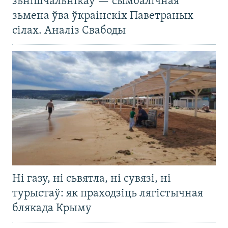
зьнішчальнікаў — сымбалічная
зьмена ўва ўкраінскіх Паветраных
сілах. Аналіз Свабоды
Ні газу, ні сьвятла, ні сувязі, ні
турыстаў: як праходзіць лягістычная
блякада Крыму