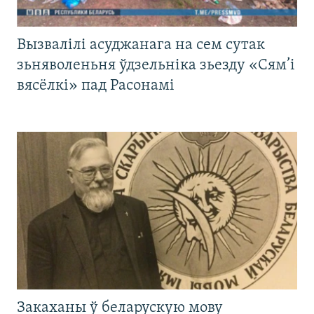
Вызвалілі асуджанага на сем сутак
зьняволеньня ўдзельніка зьезду «Сям’і
вясёлкі» пад Расонамі
Закаханы ў беларускую мову