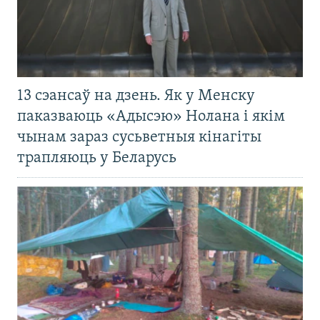
13 сэансаў на дзень. Як у Менску
паказваюць «Адысэю» Нолана і якім
чынам зараз сусьветныя кінагіты
трапляюць у Беларусь