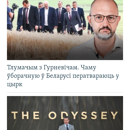
Тлумачым з Гурневічам. Чаму
ўборачную ў Беларусі ператвараюць у
цырк