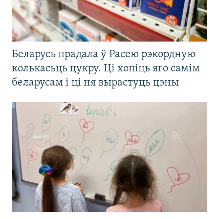
Беларусь прадала ў Расею рэкордную
колькасьць цукру. Ці хопіць яго самім
беларусам і ці ня вырастуць цэны