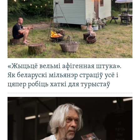
«Жыцьцё вельмі афігенная штука».
Як беларускі мільянэр страціў усё і
цяпер робіць хаткі для турыстаў