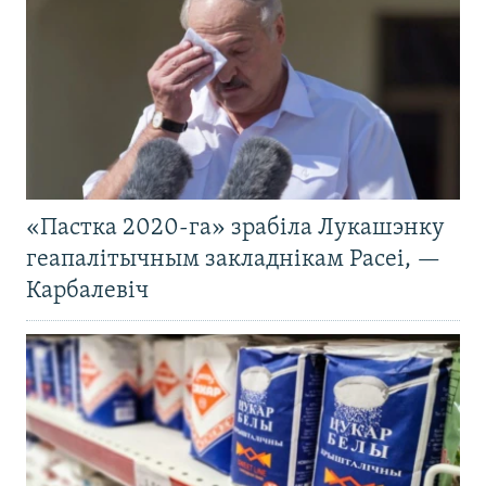
«Пастка 2020-га» зрабіла Лукашэнку
геапалітычным закладнікам Расеі, —
Карбалевіч