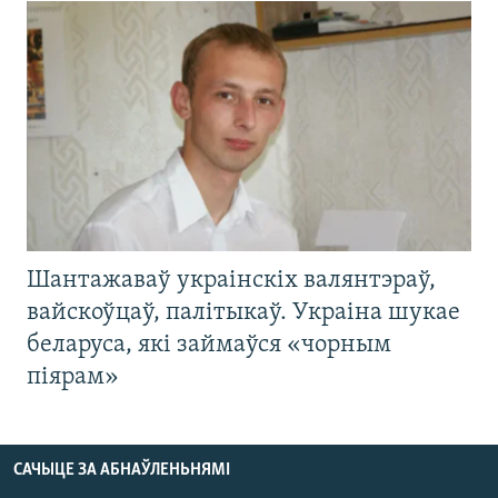
Шантажаваў украінскіх валянтэраў,
вайскоўцаў, палітыкаў. Украіна шукае
беларуса, які займаўся «чорным
піярам»
САЧЫЦЕ ЗА АБНАЎЛЕНЬНЯМІ