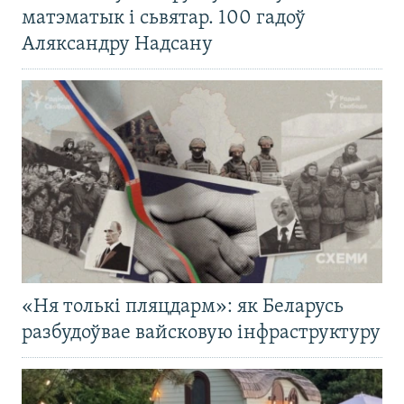
матэматык і сьвятар. 100 гадоў
Аляксандру Надсану
«Ня толькі пляцдарм»: як Беларусь
разбудоўвае вайсковую інфраструктуру