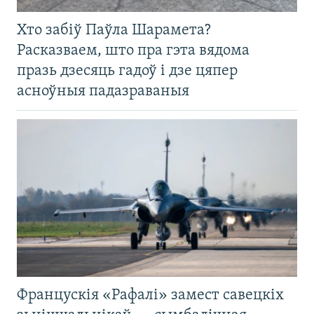
Хто забіў Паўла Шарамета?
Расказваем, што пра гэта вядома
празь дзесяць гадоў і дзе цяпер
асноўныя падазраваныя
Францускія «Рафалі» замест савецкіх