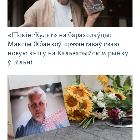
«ШокінгКульт» на барахолаўцы:
Максім Жбанкоў прэзэнтаваў сваю
новую кнігу на Кальварыйскім рынку
ў Вільні