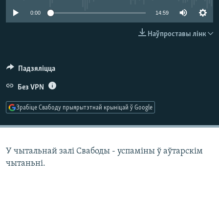
КУЛЬТУРА
МОВА
0:00
14:59
КАЛЯНДАР
НА ХВАЛЯХ СВАБОДЫ
Наўпроставы лінк
Падзяліцца
Без VPN
Зрабіце Свабоду прыярытэтнай крыніцай ў Google
У чытальнай залі Свабоды - успаміны ў аўтарскім
чытаньні.