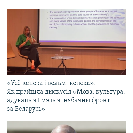
«Усё кепска і вельмі кепска».
Як прайшла дыскусія «Мова, культура,
адукацыя і мэдыя: нябачны фронт
за Беларусь»