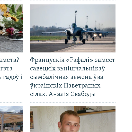
амета?
Францускія «Рафалі» замест
 гэта
савецкіх зьнішчальнікаў —
 гадоў і
сымбалічная зьмена ўва
ўкраінскіх Паветраных
сілах. Аналіз Свабоды