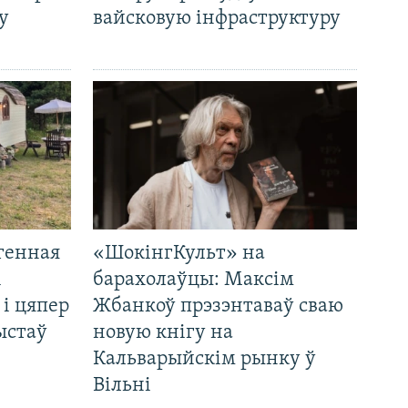
у
вайсковую інфраструктуру
генная
«ШокінгКульт» на
і
барахолаўцы: Максім
 і цяпер
Жбанкоў прэзэнтаваў сваю
ыстаў
новую кнігу на
Кальварыйскім рынку ў
Вільні