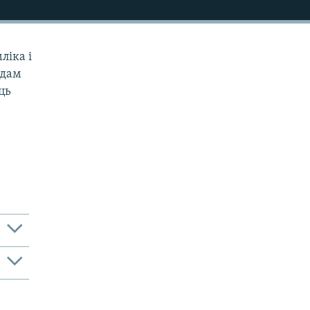
ліка і
адам
ць