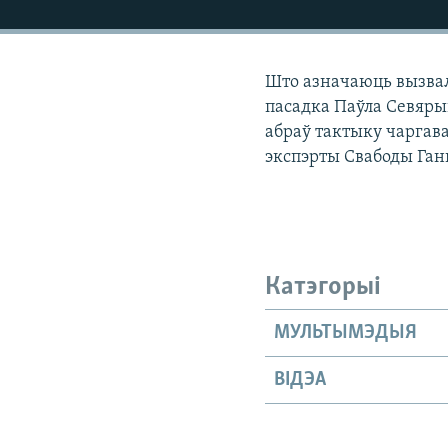
КАЛЯНДАР
НА ХВАЛЯХ СВАБОДЫ
Што азначаюць вызвал
пасадка Паўла Севяры
абраў тактыку чаргав
экспэрты Свабоды Ган
Катэгорыі
МУЛЬТЫМЭДЫЯ
ВІДЭА