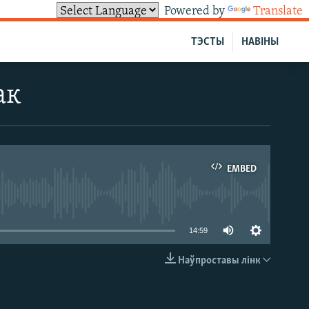
Powered by
Translate
ТЭСТЫ
НАВІНЫ
ак
EMBED
able
14:59
Наўпроставы лінк
EMBED