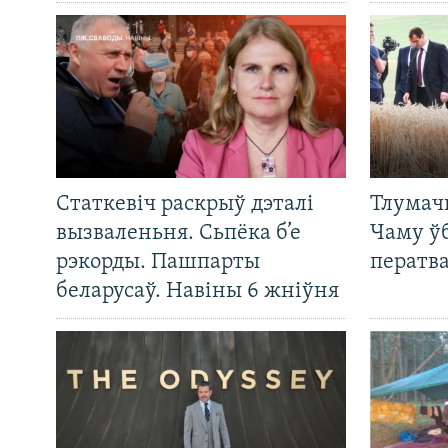
Статкевіч раскрыў дэталі
Тлумач
вызваленьня. Сьпёка б’е
Чаму ў
рэкорды. Пашпарты
ператв
беларусаў. Навіны 6 жніўня