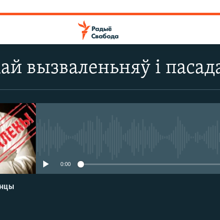
ай вызваленьняў і пасад
No media source currently avail
0:00
енцы