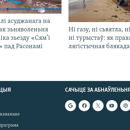
лі асуджанага на
ак зьняволеньня
Ні газу, ні сьвятла, н
іка зьезду «Сям’і
ні турыстаў: як прах
» пад Расонамі
лягістычная блякад
АЦЫЯ
САЧЫЦЕ ЗА АБНАЎЛЕНЬН
якаваньне
праграма