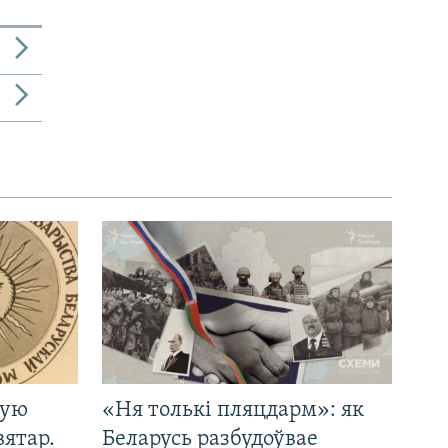
кую
«Ня толькі пляцдарм»: як
вятар.
Беларусь разбудоўвае