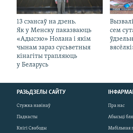
13 сэансаў на дзень.
Вызвалі
Як у Менску паказваюць
сем сут
«Адысэю» Нолана і якім
ўдзельн
чынам зараз сусьветныя
вясёлкі
кінагіты трапляюць
у Беларусь
РАЗЬДЗЕЛЫ САЙТУ
ІНФАРМ
Стужка навінаў
Пра нас
Падкасты
Абысьці бл
Кнігі Свабоды
Мабільная 