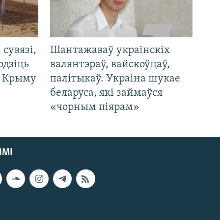
і сувязі,
Шантажаваў украінскіх
одзіць
валянтэраў, вайскоўцаў,
а Крыму
палітыкаў. Украіна шукае
беларуса, які займаўся
«чорным піярам»
ЯМІ