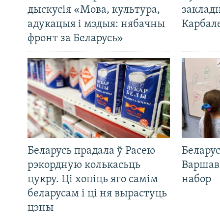
дыскусія «Мова, культура,
закладн
адукацыя і мэдыя: нябачны
Карбал
фронт за Беларусь»
Беларусь прадала ў Расею
Беларус
рэкордную колькасьць
Варшав
цукру. Ці хопіць яго самім
набор
беларусам і ці ня вырастуць
цэны