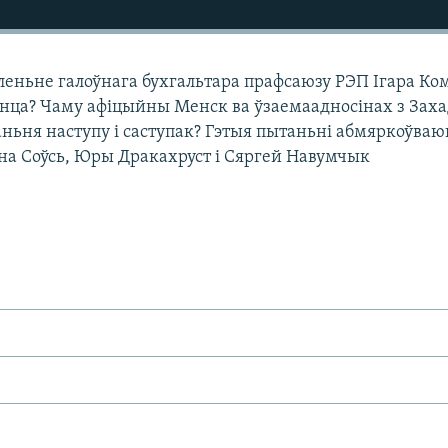
еньне галоўнага бухгальтара прафсаюзу РЭП Ігара Ком
нца? Чаму афіцыйны Менск ва ўзаемаадносінах з Зах
аньня наступу і саступак? Гэтыя пытаньні абмяркоўваю
на Соўсь, Юры Дракахруст і Сяргей Навумчык