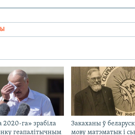
МЫ
 2020-га» зрабіла
Закаханы ў беларус
нку геапалітычным
мову матэматык і сь