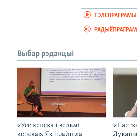
ТЭЛЕПРАГРАМЫ
РАДЫЁПРАГРА
Выбар рэдакцыі
«Усё кепска і вельмі
«Пастка
кепска». Як прайшла
Лукашэ