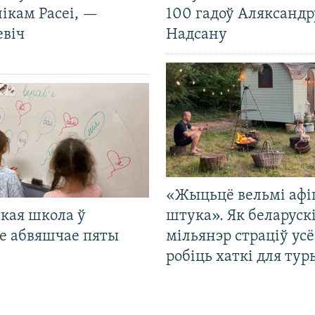
ікам Расеі, —
100 гадоў Аляксандр
евіч
Надсану
«Жыцьцё вельмі афі
кая школа ў
штука». Як беларуск
е абвяшчае пяты
мільянэр страціў усё
робіць хаткі для тур