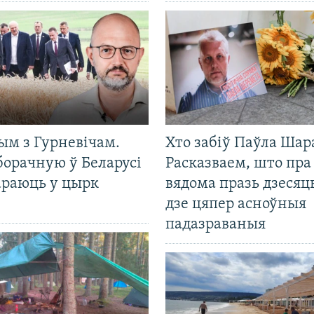
ым з Гурневічам.
Хто забіў Паўла Шар
борачную ў Беларусі
Расказваем, што пра
араюць у цырк
вядома празь дзесяць
дзе цяпер асноўныя
падазраваныя