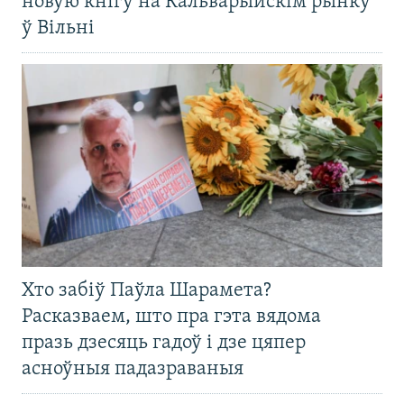
новую кнігу на Кальварыйскім рынку
ў Вільні
Хто забіў Паўла Шарамета?
Расказваем, што пра гэта вядома
празь дзесяць гадоў і дзе цяпер
асноўныя падазраваныя