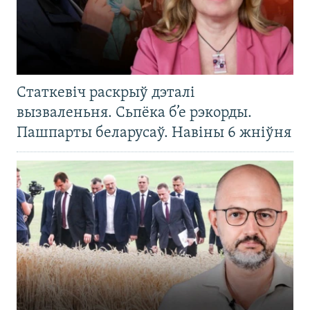
Статкевіч раскрыў дэталі
вызваленьня. Сьпёка б’е рэкорды.
Пашпарты беларусаў. Навіны 6 жніўня