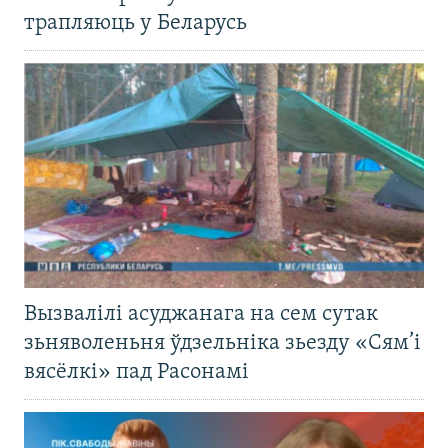
трапляюць у Беларусь
Вызвалілі асуджанага на сем сутак
зьняволеньня ўдзельніка зьезду «Сям’і
вясёлкі» пад Расонамі