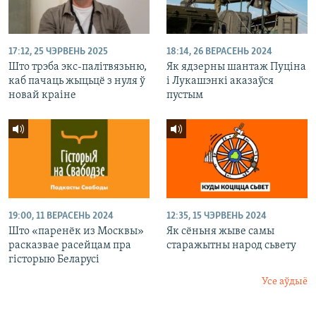
17:12, 25 ЧЭРВЕНЬ 2025
18:14, 26 ВЕРАСЕНЬ 2024
Што трэба экс-палітвязьню,
Як ядзерны шантаж Пуціна
каб пачаць жыцьцё з нуля ў
і Лукашэнкі аказаўся
новай краіне
пустым
19:00, 11 ВЕРАСЕНЬ 2024
12:35, 15 ЧЭРВЕНЬ 2024
Што «паренёк из Москвы»
Як сёньня жыве самы
расказвае расейцам пра
старажытны народ сьвету
гісторыю Беларусі
Усе аўдыё