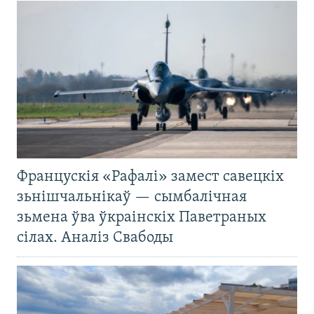
Францускія «Рафалі» замест савецкіх
зьнішчальнікаў — сымбалічная
зьмена ўва ўкраінскіх Паветраных
сілах. Аналіз Свабоды