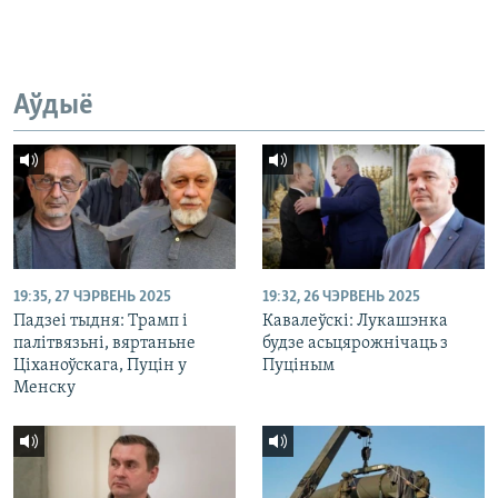
Аўдыё
19:35, 27 ЧЭРВЕНЬ 2025
19:32, 26 ЧЭРВЕНЬ 2025
Падзеі тыдня: Трамп і
Кавалеўскі: Лукашэнка
палітвязьні, вяртаньне
будзе асьцярожнічаць з
Ціханоўскага, Пуцін у
Пуціным
Менску