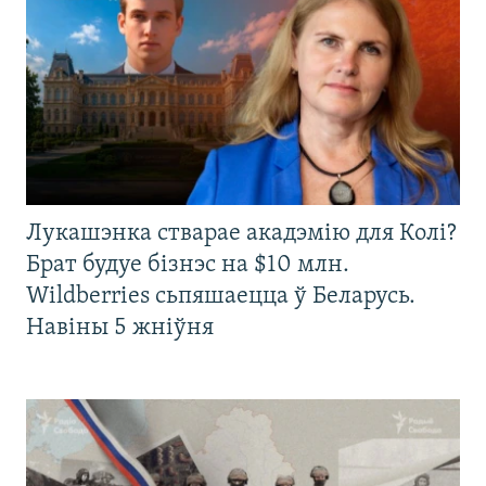
Лукашэнка стварае акадэмію для Колі?
Брат будуе бізнэс на $10 млн.
Wildberries сьпяшаецца ў Беларусь.
Навіны 5 жніўня