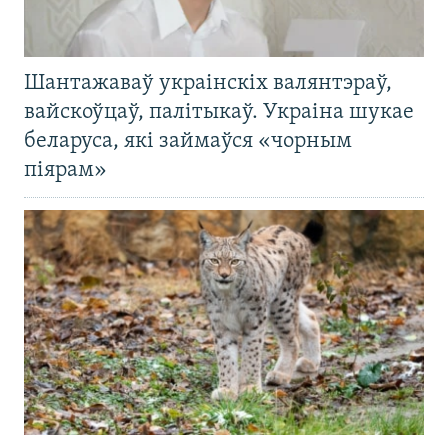
Шантажаваў украінскіх валянтэраў,
вайскоўцаў, палітыкаў. Украіна шукае
беларуса, які займаўся «чорным
піярам»