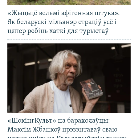
«Жыцьцё вельмі афігенная штука».
Як беларускі мільянэр страціў усё і
цяпер робіць хаткі для турыстаў
«ШокінгКульт» на барахолаўцы:
Максім Жбанкоў прэзэнтаваў сваю