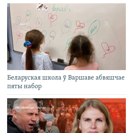
Беларуская школа ў Варшаве абвяшчае
пяты набор