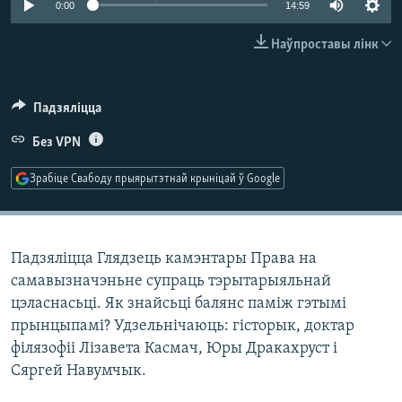
0:00
14:59
КУЛЬТУРА
МОВА
КАЛЯНДАР
НА ХВАЛЯХ СВАБОДЫ
Наўпроставы лінк
Падзяліцца
Без VPN
Зрабіце Свабоду прыярытэтнай крыніцай ў Google
Падзяліцца Глядзець камэнтары Права на
самавызначэньне супраць тэрытарыяльнай
цэласнасьці. Як знайсьці балянс паміж гэтымі
прынцыпамі? Удзельнічаюць: гісторык, доктар
філязофіі Лізавета Касмач, Юры Дракахруст і
Сяргей Навумчык.