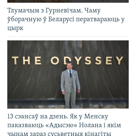
Тлумачым з Гурневічам. Чаму
ўборачную ў Беларусі ператвараюць у
цырк
13 сэансаў на дзень. Як у Менску
паказваюць «Адысэю» Нолана і якім
чынам зараз сусьветныя кінагіты