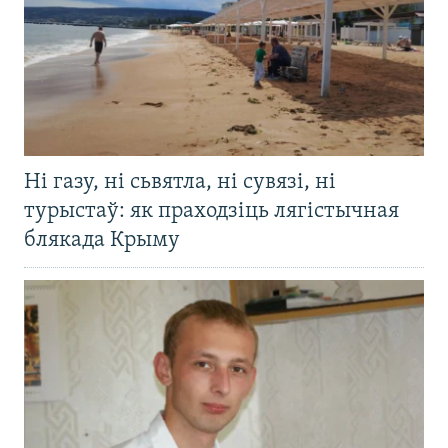
Ні газу, ні сьвятла, ні сувязі, ні
турыстаў: як праходзіць лягістычная
блякада Крыму