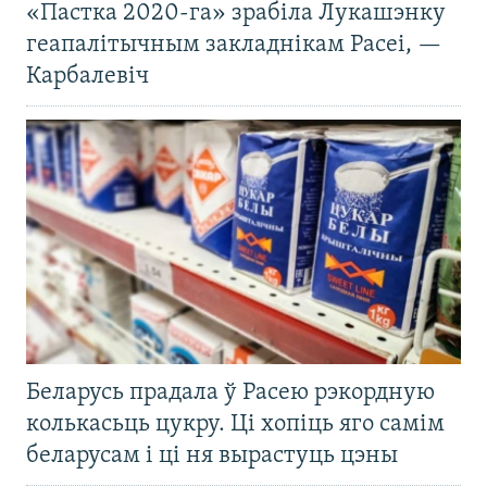
«Пастка 2020-га» зрабіла Лукашэнку
геапалітычным закладнікам Расеі, —
Карбалевіч
Беларусь прадала ў Расею рэкордную
колькасьць цукру. Ці хопіць яго самім
беларусам і ці ня вырастуць цэны