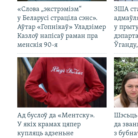
«Слова „экстрэмізм“
ЗША ст
у Беларусі страціла сэнс».
адмаўл
Аўтар «Гопнікаў» Уладзімер
у прыту
Казлоў напісаў раман пра
дэпарта
менскія 90-я
Ўганду
Ад буслоў да «Ментску».
Шэсьць 
У якіх крамах цяпер
да зван
купляць адзеньне
з бубна