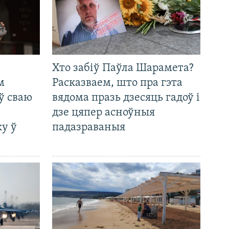
Хто забіў Паўла Шарамета?
м
Расказваем, што пра гэта
ў сваю
вядома празь дзесяць гадоў і
дзе цяпер асноўныя
у ў
падазраваныя