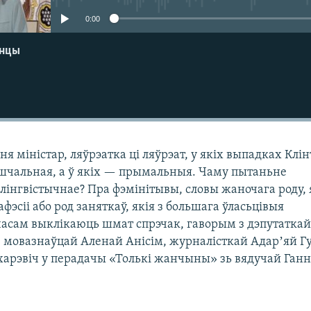
0:00
енцы
ня міністар, ляўрэатка ці ляўрэат, у якіх выпадках Клі
шчальная, а ў якіх — прымальныя. Чаму пытаньне
 лінгвістычнае? Пра фэмінітывы, словы жаночага роду, 
фэсіі або род заняткаў, якія з большага ўласьцівыя
 часам выклікаюць шмат спрэчак, гаворым з дэпутатка
, мовазнаўцай Аленай Анісім, журналісткай Адарʼяй 
ахарэвіч у перадачы «Толькі жанчыны» зь вядучай Ган