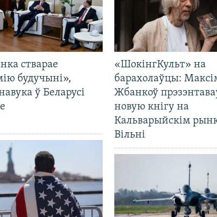
нка стварае
«ШокінгКульт» на
мію будучыні»,
барахолаўцы: Максі
навука ў Беларусі
Жбанкоў прэзэнтава
е
новую кнігу на
Кальварыйскім рынк
Вільні