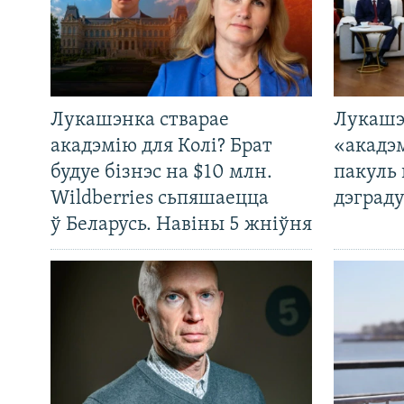
Лукашэнка стварае
Лукашэ
акадэмію для Колі? Брат
«акадэ
будуе бізнэс на $10 млн.
пакуль 
Wildberries сьпяшаецца
дэграду
ў Беларусь. Навіны 5 жніўня