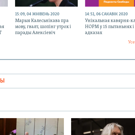
15:09, 04 ЖНІВЕНЬ 2020
14:51, 06 САКАВІК 2020
Марыя Калесьнікава пра
Унікальная кавярня-к
ая
мову, гвалт, шопінг утрох і
НОРМ у 15 пытаньнях і
Т
парады Алексіевіч
адказах
Усе
МЫ