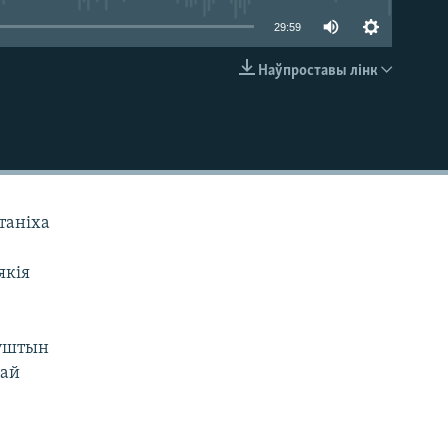
29:59
Наўпроставы лінк
EMBED
нтаніха
якія
й
Гуштын
най