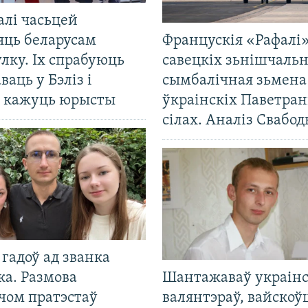
алі часьцей
яць беларусам
Францускія «Рафалі»
лку. Іх спрабуюць
савецкіх зьнішчаль
ваць у Бэліз і
сымбалічная зьмена
, кажуць юрысты
ўкраінскіх Паветра
сілах. Аналіз Свабо
гадоў ад званка
ка. Размова
Шантажаваў украінс
чом пратэстаў
валянтэраў, вайскоў