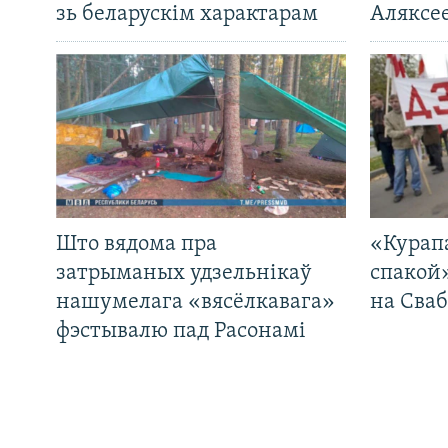
зь беларускім характарам
Аляксе
Што вядома пра
«Курап
затрыманых удзельнікаў
спакой
нашумелага «вясёлкавага»
на Сваб
фэстывалю пад Расонамі