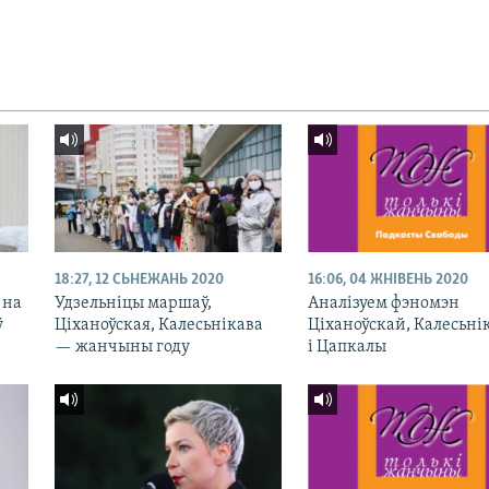
18:27, 12 СЬНЕЖАНЬ 2020
16:06, 04 ЖНІВЕНЬ 2020
 на
Удзельніцы маршаў,
Аналізуем фэномэн
ў
Ціханоўская, Калесьнікава
Ціханоўскай, Калесьні
— жанчыны году
і Цапкалы