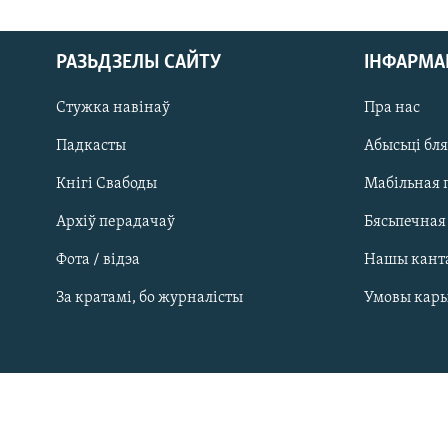
РАЗЬДЗЕЛЫ САЙТУ
ІНФАРМ
Стужка навінаў
Пра нас
Падкасты
Абысьці бл
Кнігі Свабоды
Мабільная 
Архіў перадачаў
Бясьпечная
Фота / відэа
Нашы кант
САЧЫЦЕ ЗА АБНАЎЛЕНЬНЯМІ
За кратамі, бо журналісты
Умовы кар
Усе сайты РС/РСЭ