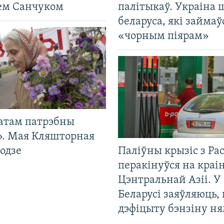
ем Санчуком
палітыкаў. Украіна 
беларуса, які займаў
«чорным піярам»
атам патрэбны
». Мая Кляшторная
одзе
Паліўны крызіс з Рас
перакінуўся на краі
Цэнтральнай Азіі. У
Беларусі заяўляюць,
дэфіцыту бэнзіну н