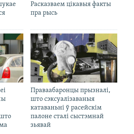
шукае
Расказваем цікавыя факты
ся
пра рысь
еі
Праваабаронцы прызналі,
ны
што сэксуалізаваныя
катаваньні ў расейскім
 што
палоне сталі сыстэмнай
яма
зьявай