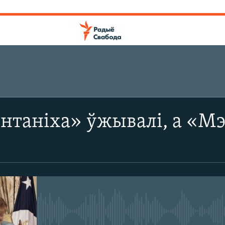
ПАДПІШЫЦЕСЯ
нтаніха» ўжывалі, а «Мэ
SoundCloud
CastBox
Падпішыся
No media source currently avail