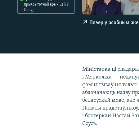
прыярытэтнай крыніцай ў
КАЛЯНДАР
НА ХВАЛЯХ СВАБОДЫ
Google
Плэер у асобным ак
Міністарка ці спадары
і Мэркеліха — недапу
фэмінітываў ня толькі
абазначаюць назву пра
беларускай мове, але
Палаты прадстаўнікоў
і блогеркай Настай З
Соўсь.