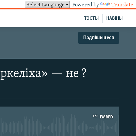
Powered by
Translate
ТЭСТЫ
НАВІНЫ
Падпішыцеся
ркеліха» — не ?
EMBED
able