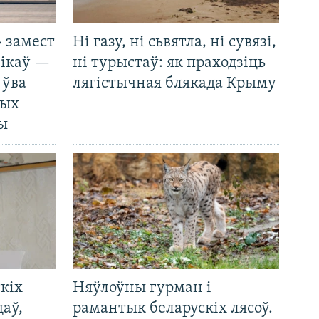
 замест
Ні газу, ні сьвятла, ні сувязі,
нікаў —
ні турыстаў: як праходзіць
 ўва
лягістычная блякада Крыму
ных
ды
кіх
Няўлоўны гурман і
цаў,
рамантык беларускіх лясоў.