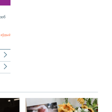
люб
 аўдыё