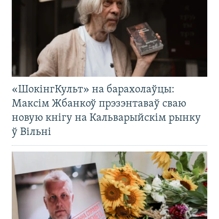
«ШокінгКульт» на барахолаўцы:
Максім Жбанкоў прэзэнтаваў сваю
новую кнігу на Кальварыйскім рынку
ў Вільні