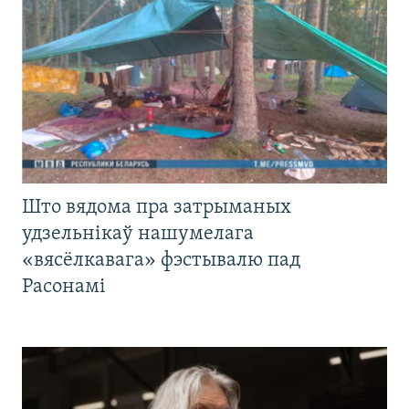
Што вядома пра затрыманых
удзельнікаў нашумелага
«вясёлкавага» фэстывалю пад
Расонамі