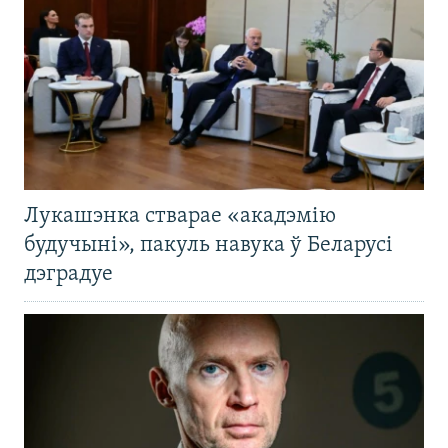
Лукашэнка стварае «акадэмію
будучыні», пакуль навука ў Беларусі
дэградуе