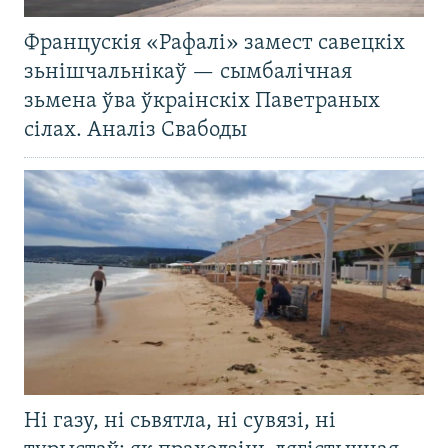
Францускія «Рафалі» замест савецкіх
зьнішчальнікаў — сымбалічная
зьмена ўва ўкраінскіх Паветраных
сілах. Аналіз Свабоды
Ні газу, ні сьвятла, ні сувязі, ні