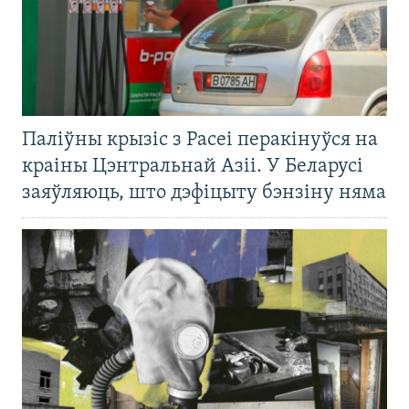
Паліўны крызіс з Расеі перакінуўся на
краіны Цэнтральнай Азіі. У Беларусі
заяўляюць, што дэфіцыту бэнзіну няма