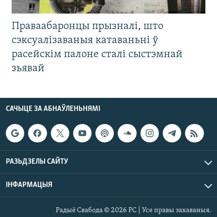
Праваабаронцы прызналі, што
сэксуалізаваныя катаваньні ў
расейскім палоне сталі сыстэмнай
зьявай
САЧЫЦЕ ЗА АБНАЎЛЕНЬНЯМІ
РАЗЬДЗЕЛЫ САЙТУ
ІНФАРМАЦЫЯ
Радыё Свабода © 2026 РС | Усе правы захаваныя.