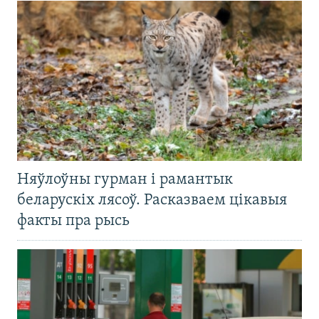
Няўлоўны гурман і рамантык
беларускіх лясоў. Расказваем цікавыя
факты пра рысь