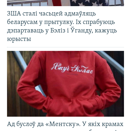
ЗША сталі часьцей адмаўляць
беларусам у прытулку. Іх спрабуюць
дэпартаваць у Бэліз і Ўганду, кажуць
юрысты
Ад буслоў да «Ментску». У якіх крамах