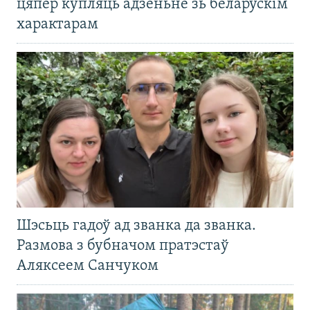
цяпер купляць адзеньне зь беларускім
характарам
Шэсьць гадоў ад званка да званка.
Размова з бубначом пратэстаў
Аляксеем Санчуком