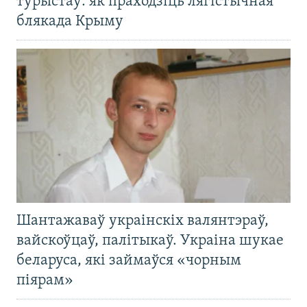
турыстаў: як праходзіць лягістычная
блякада Крыму
Шантажаваў украінскіх валянтэраў,
вайскоўцаў, палітыкаў. Украіна шукае
беларуса, які займаўся «чорным
піярам»