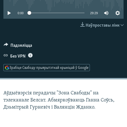
No media source currently available
КУЛЬТУРА
МОВА
КАЛЯНДАР
НА ХВАЛЯХ СВАБОДЫ
0:00
29:29
Наўпроставы лінк
Падзяліцца
Без VPN
Зрабіце Свабоду прыярытэтнай крыніцай ў Google
Аўдыёвэрсія перадачы "Зона Свабоды" на
тэлеканале Белсат. Абмяркоўваюць Ганна Соўсь,
Дзьмітрый Гурневіч і Валянцін Жданко.