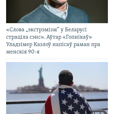
«Слова „экстрэмізм“ у Беларусі
страціла сэнс». Аўтар «Гопнікаў»
Уладзімер Казлоў напісаў раман пра
менскія 90-я