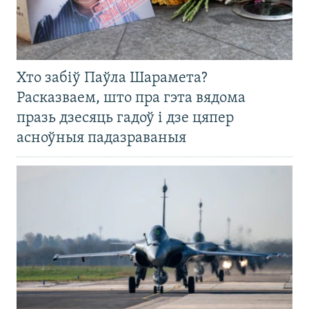
Хто забіў Паўла Шарамета?
Расказваем, што пра гэта вядома
празь дзесяць гадоў і дзе цяпер
асноўныя падазраваныя