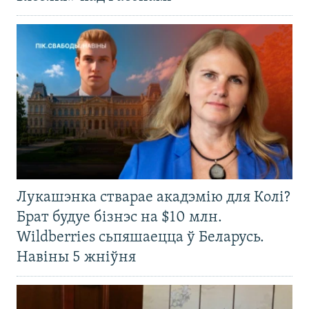
Лукашэнка стварае акадэмію для Колі?
Брат будуе бізнэс на $10 млн.
Wildberries сьпяшаецца ў Беларусь.
Навіны 5 жніўня