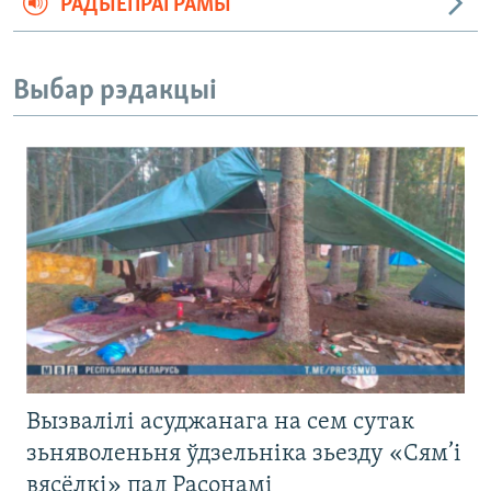
РАДЫЁПРАГРАМЫ
Выбар рэдакцыі
Вызвалілі асуджанага на сем сутак
зьняволеньня ўдзельніка зьезду «Сям’і
вясёлкі» пад Расонамі