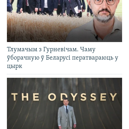
Тлумачым з Гурневічам. Чаму
ўборачную ў Беларусі ператвараюць у
цырк