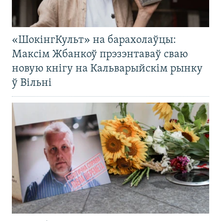
«ШокінгКульт» на барахолаўцы:
Максім Жбанкоў прэзэнтаваў сваю
новую кнігу на Кальварыйскім рынку
ў Вільні