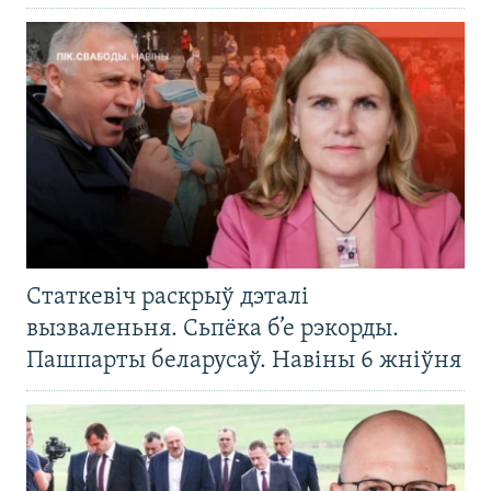
Статкевіч раскрыў дэталі
вызваленьня. Сьпёка б’е рэкорды.
Пашпарты беларусаў. Навіны 6 жніўня