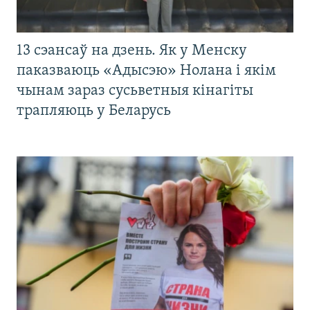
13 сэансаў на дзень. Як у Менску
паказваюць «Адысэю» Нолана і якім
чынам зараз сусьветныя кінагіты
трапляюць у Беларусь