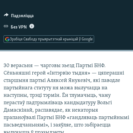
КУЛЬТУРА
МОВА
КАЛЯНДАР
НА ХВАЛЯХ СВАБОДЫ
Падзяліцца
Без VPN
Зрабіце Свабоду прыярытэтнай крыніцай ў Google
30 верасьня — чарговы зьезд Партыі БНФ.
Сёньняшні герой «Інтэрвію тыдня» — цяперашні
старшыня партыі Аляксей Янукевіч, які паводле
партыйнага статуту ня можа вылучацца на
наступны, трэці тэрмін. Ён тлумачыць, чаму
перастаў падтрымліваць кандыдатуру Вольгі
Дамаскінай, распавядае, як некаторыя
прапаноўвалі Партыі БНФ «гандляваць партыйнымі
пасьведчаньнямі», і заяўляе, што зьбіраецца
вылучацца ў прэзыдэнты.