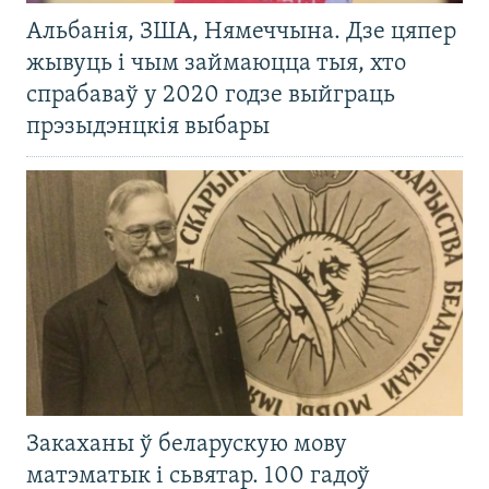
Альбанія, ЗША, Нямеччына. Дзе цяпер
жывуць і чым займаюцца тыя, хто
спрабаваў у 2020 годзе выйграць
прэзыдэнцкія выбары
Закаханы ў беларускую мову
матэматык і сьвятар. 100 гадоў