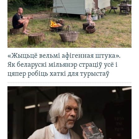
«Жыцьцё вельмі афігенная штука».
Як беларускі мільянэр страціў усё і
цяпер робіць хаткі для турыстаў