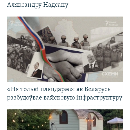
Аляксандру Надсану
«Ня толькі пляцдарм»: як Беларусь
разбудоўвае вайсковую інфраструктуру