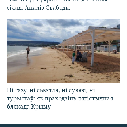
сілах. Аналіз Свабоды
Ні газу, ні сьвятла, ні сувязі, ні
турыстаў: як праходзіць лягістычная
блякада Крыму