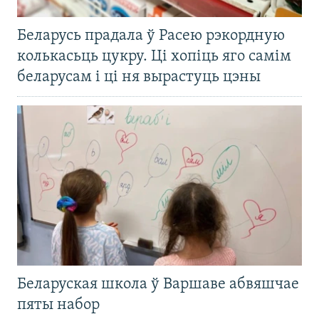
Беларусь прадала ў Расею рэкордную
колькасьць цукру. Ці хопіць яго самім
беларусам і ці ня вырастуць цэны
Беларуская школа ў Варшаве абвяшчае
пяты набор