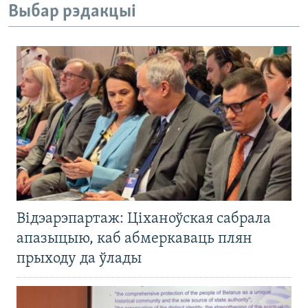
Выбар рэдакцыі
Відэарэпартаж: Ціханоўская сабрала
апазыцыю, каб абмеркаваць плян
прыходу да ўлады