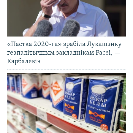
«Пастка 2020-га» зрабіла Лукашэнку
геапалітычным закладнікам Расеі, —
Карбалевіч