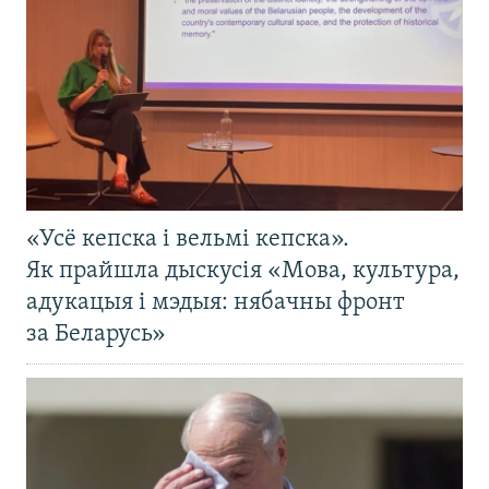
«Усё кепска і вельмі кепска».
Як прайшла дыскусія «Мова, культура,
адукацыя і мэдыя: нябачны фронт
за Беларусь»