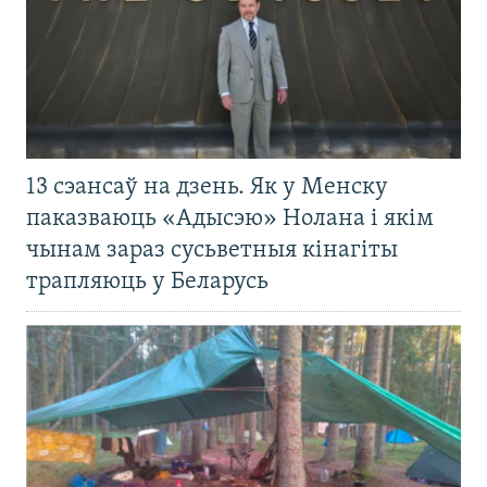
13 сэансаў на дзень. Як у Менску
паказваюць «Адысэю» Нолана і якім
чынам зараз сусьветныя кінагіты
трапляюць у Беларусь