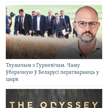
Тлумачым з Гурневічам. Чаму
ўборачную ў Беларусі ператвараюць у
цырк