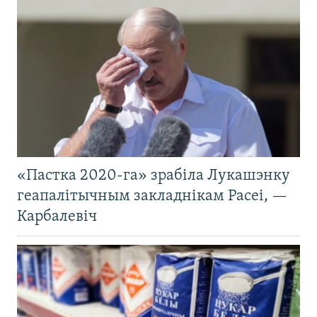
«Пастка 2020-га» зрабіла Лукашэнку
геапалітычным закладнікам Расеі, —
Карбалевіч