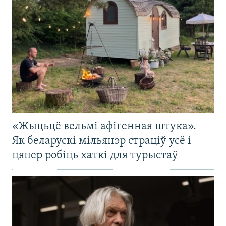
«Жыцьцё вельмі афігенная штука».
Як беларускі мільянэр страціў усё і
цяпер робіць хаткі для турыстаў