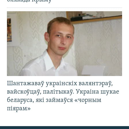
Шантажаваў украінскіх валянтэраў,
вайскоўцаў, палітыкаў. Украіна шукае
беларуса, які займаўся «чорным
піярам»