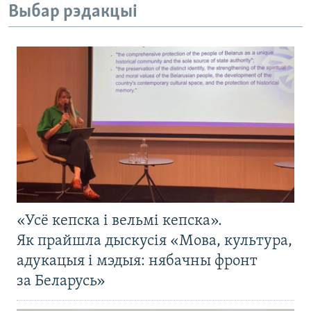
Выбар рэдакцыі
«Усё кепска і вельмі кепска».
Як прайшла дыскусія «Мова, культура,
адукацыя і мэдыя: нябачны фронт
за Беларусь»