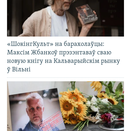
«ШокінгКульт» на барахолаўцы:
Максім Жбанкоў прэзэнтаваў сваю
новую кнігу на Кальварыйскім рынку
ў Вільні