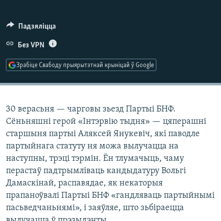
КУЛЬТУРА
МОВА
КАЛЯНДАР
НА ХВАЛЯХ СВАБОДЫ
Падзяліцца
Без VPN
Зрабіце Свабоду прыярытэтнай крыніцай ў Google
30 верасьня — чарговы зьезд Партыі БНФ.
Сёньняшні герой «Інтэрвію тыдня» — цяперашні
старшыня партыі Аляксей Янукевіч, які паводле
партыйнага статуту ня можа вылучацца на
наступны, трэці тэрмін. Ён тлумачыць, чаму
перастаў падтрымліваць кандыдатуру Вольгі
Дамаскінай, распавядае, як некаторыя
прапаноўвалі Партыі БНФ «гандляваць партыйнымі
пасьведчаньнямі», і заяўляе, што зьбіраецца
вылучацца ў прэзыдэнты.