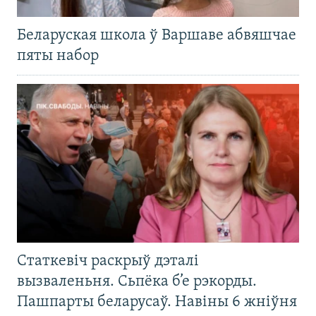
Беларуская школа ў Варшаве абвяшчае
пяты набор
Статкевіч раскрыў дэталі
вызваленьня. Сьпёка б’е рэкорды.
Пашпарты беларусаў. Навіны 6 жніўня