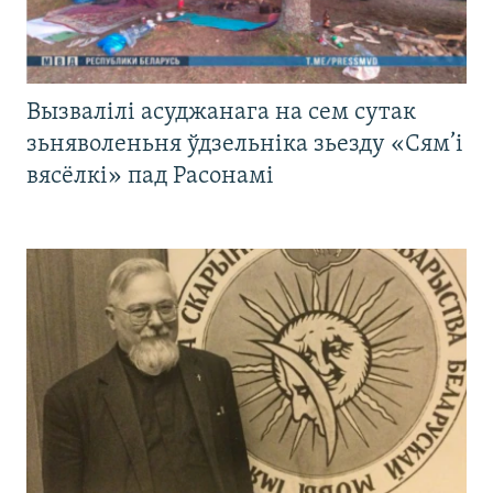
Вызвалілі асуджанага на сем сутак
зьняволеньня ўдзельніка зьезду «Сям’і
вясёлкі» пад Расонамі