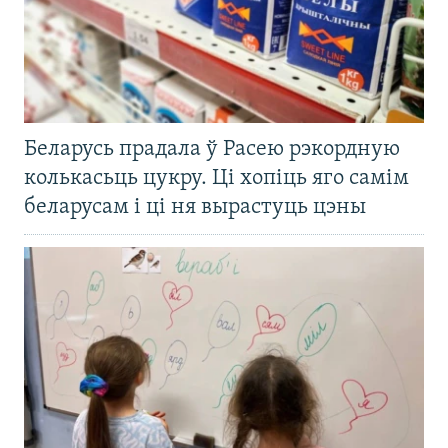
Беларусь прадала ў Расею рэкордную
колькасьць цукру. Ці хопіць яго самім
беларусам і ці ня вырастуць цэны