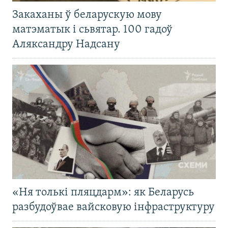
Закаханы ў беларускую мову
матэматык і сьвятар. 100 гадоў
Аляксандру Надсану
«Ня толькі пляцдарм»: як Беларусь
разбудоўвае вайсковую інфраструктуру