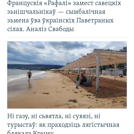
Францускія «Рафалі» замест савецкіх
зьнішчальнікаў — сымбалічная
зьмена ўва ўкраінскіх Паветраных
сілах. Аналіз Свабоды
Ні газу, ні сьвятла, ні сувязі, ні
турыстаў: як праходзіць лягістычная
блякада Крыму