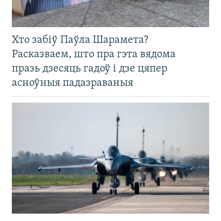
Хто забіў Паўла Шарамета?
Расказваем, што пра гэта вядома
празь дзесяць гадоў і дзе цяпер
асноўныя падазраваныя