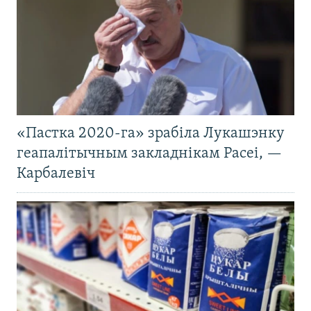
«Пастка 2020-га» зрабіла Лукашэнку
геапалітычным закладнікам Расеі, —
Карбалевіч