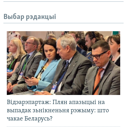
Выбар рэдакцыі
Відэарэпартаж: Плян апазыцыі на
выпадак зьнікненьня рэжыму: што
чакае Беларусь?