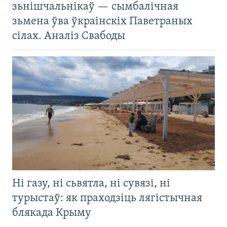
зьнішчальнікаў — сымбалічная
зьмена ўва ўкраінскіх Паветраных
сілах. Аналіз Свабоды
Ні газу, ні сьвятла, ні сувязі, ні
турыстаў: як праходзіць лягістычная
блякада Крыму