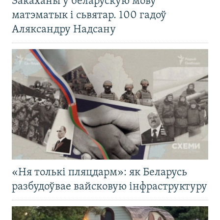
Закаханы ў беларускую мову
матэматык і сьвятар. 100 гадоў
Аляксандру Надсану
«Ня толькі пляцдарм»: як Беларусь
разбудоўвае вайсковую інфраструктуру