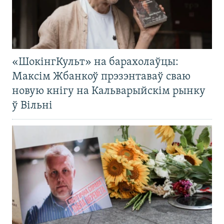
«ШокінгКульт» на барахолаўцы:
Максім Жбанкоў прэзэнтаваў сваю
новую кнігу на Кальварыйскім рынку
ў Вільні