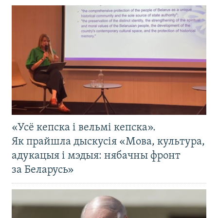
«Усё кепска і вельмі кепска».
Як прайшла дыскусія «Мова, культура,
адукацыя і мэдыя: нябачны фронт
за Беларусь»