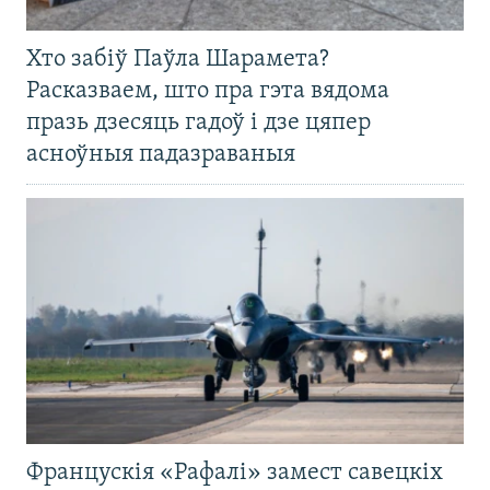
Хто забіў Паўла Шарамета?
Расказваем, што пра гэта вядома
празь дзесяць гадоў і дзе цяпер
асноўныя падазраваныя
Францускія «Рафалі» замест савецкіх