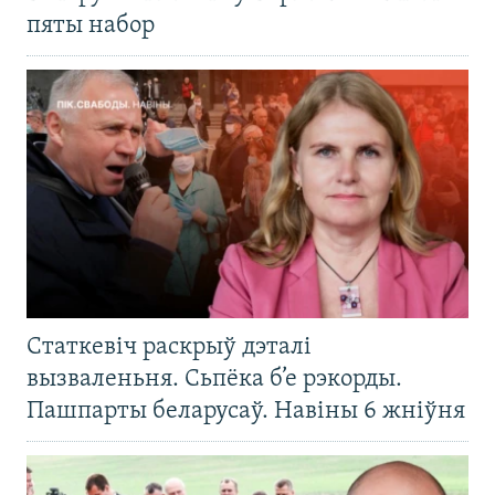
пяты набор
Статкевіч раскрыў дэталі
вызваленьня. Сьпёка б’е рэкорды.
Пашпарты беларусаў. Навіны 6 жніўня