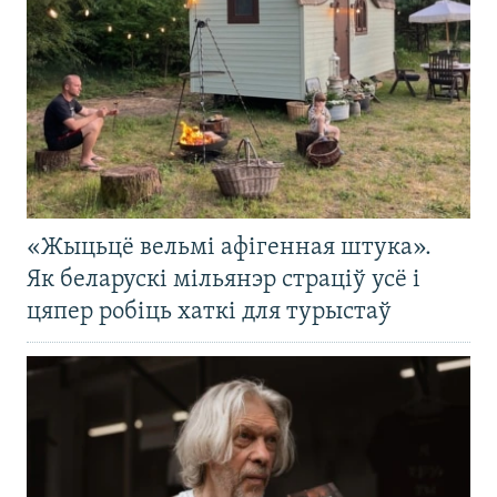
«Жыцьцё вельмі афігенная штука».
Як беларускі мільянэр страціў усё і
цяпер робіць хаткі для турыстаў