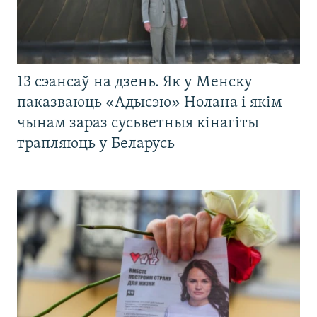
13 сэансаў на дзень. Як у Менску
паказваюць «Адысэю» Нолана і якім
чынам зараз сусьветныя кінагіты
трапляюць у Беларусь