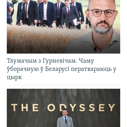
Тлумачым з Гурневічам. Чаму
ўборачную ў Беларусі ператвараюць у
цырк