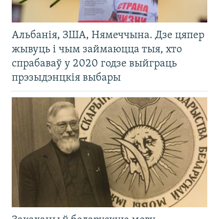
Альбанія, ЗША, Нямеччына. Дзе цяпер
жывуць і чым займаюцца тыя, хто
спрабаваў у 2020 годзе выйграць
прэзыдэнцкія выбары