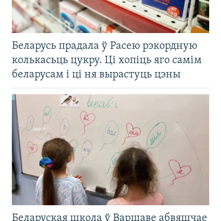
Беларусь прадала ў Расею рэкордную
колькасьць цукру. Ці хопіць яго самім
беларусам і ці ня вырастуць цэны
Беларуская школа ў Варшаве абвяшчае