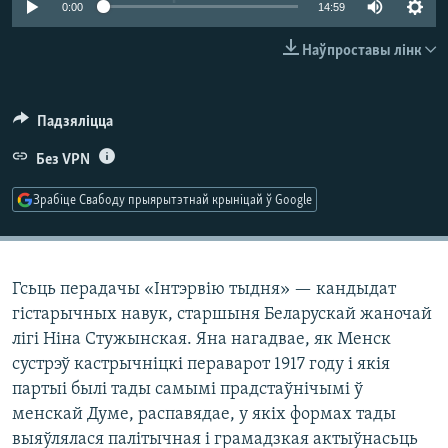
0:00
14:59
КУЛЬТУРА
МОВА
КАЛЯНДАР
НА ХВАЛЯХ СВАБОДЫ
Наўпроставы лінк
Падзяліцца
Без VPN
Зрабіце Свабоду прыярытэтнай крыніцай ў Google
Гсьць перадачы «Інтэрвію тыдня» — кандыдат
гістарычных навук, старшыня Беларускай жаночай
лігі Ніна Стужынская. Яна нагадвае, як Менск
сустрэў кастрычніцкі пераварот 1917 году і якія
партыі былі тады самымі прадстаўнічымі ў
менскай Думе, распавядае, у якіх формах тады
выяўлялася палітычная і грамадзкая актыўнасьць