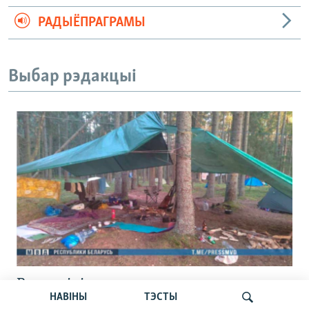
РАДЫЁПРАГРАМЫ
Выбар рэдакцыі
Вызвалілі асуджанага на сем сутак
НАВІНЫ
ТЭСТЫ
зьняволеньня ўдзельніка зьезду «Сям’і