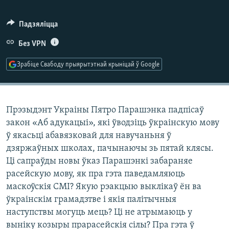
КУЛЬТУРА
МОВА
КАЛЯНДАР
НА ХВАЛЯХ СВАБОДЫ
Падзяліцца
Без VPN
Зрабіце Свабоду прыярытэтнай крыніцай ў Google
Прэзыдэнт Украіны Пятро Парашэнка падпісаў
закон «Аб адукацыі», які ўводзіць ўкраінскую мову
ў якасьці абавязковай для навучаньня ў
дзяржаўных школах, пачынаючы зь пятай клясы.
Ці сапраўды новы ўказ Парашэнкі забараняе
расейскую мову, як пра гэта паведамляюць
маскоўскія СМІ? Якую рэакцыю выклікаў ён ва
ўкраінскім грамадзтве і якія палітычныя
наступствы могуць мець? Ці не атрымаюць у
выніку козыры прарасейскія сілы? Пра гэта ў