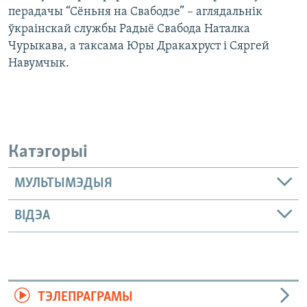
перадачы “Сёньня на Свабодзе” – аглядальнік
ўкраінскай службы Радыё Свабода Наталка
Чурыкава, а таксама Юры Дракахруст і Сяргей
Навумчык.
Катэгорыі
МУЛЬТЫМЭДЫЯ
ВІДЭА
ТЭЛЕПРАГРАМЫ