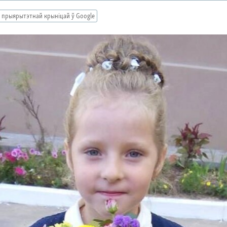
 прыярытэтнай крыніцай ў Google