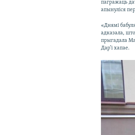
пагражаць да
апынуліся пер
«Днямі бабуля
адказала, што
прыгадала Ма
Дар’і хапае.