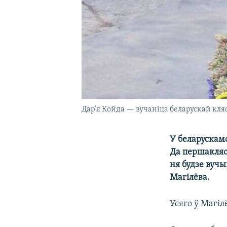
Дар’я Койда — вучаніца беларускай кля
У беларускам
Да першакляс
ня будзе вучы
Магілёва.
Усяго ў Магіл