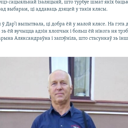
чцэ сацыяльнай ізаляцыяй, што турбуе шмат якіх бацьк
ад выбарам, ці аддаваць дзяцей у такія клясы.
 ў Дар’і выпытвала, ці добра ёй у малой клясе. На гэта 
 зь ёй вучыцца адзін хлопчык і больш ёй нікога ня трэ
рына Аляксандраўна і запэўніла, што стасункаў зь інш