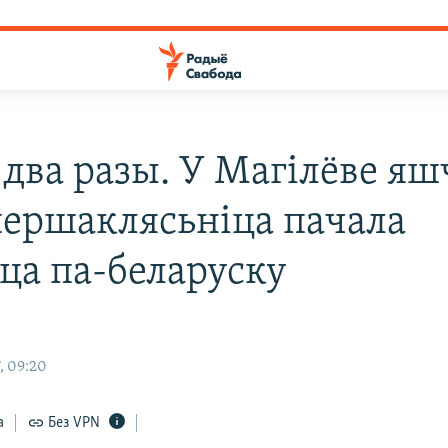
 два разы. У Магілёве яш
першаклясьніца пачала
ца па-беларуску
, 09:20
а
Без VPN