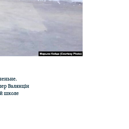
неньне.
пер Валянцін
ай школе