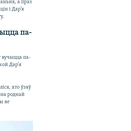
аньня, а праз
ін і Дар’я
у.
чыцца па-
 вучыцца па-
якой Дар’я
іся, хто ўзяў
 на роднай
ы яе