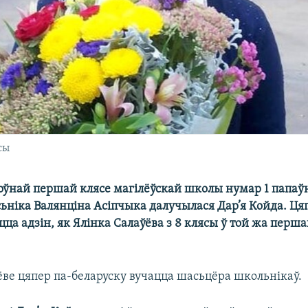
сы
оўнай першай клясе магілёўскай школы нумар 1 папаў
ьніка Валянціна Асіпчыка далучылася Дар’я Койда. Ця
цца адзін, як Ялінка Салаўёва з 8 клясы ў той жа перш
ёве цяпер па-беларуску вучацца шасьцёра школьнікаў.