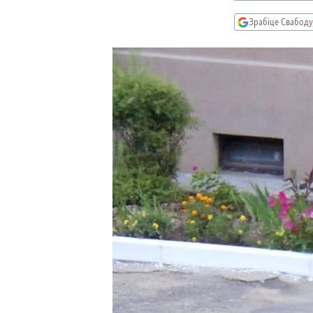
КАЛЯНДАР
НА ХВАЛЯХ СВАБОДЫ
Зрабіце Свабоду