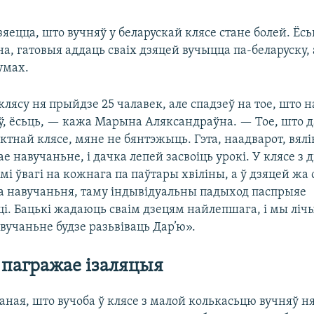
ецца, што вучняў у беларускай клясе стане болей. Ёсь
на, гатовыя аддаць сваіх дзяцей вучыцца па-беларуску,
умах.
клясу ня прыйдзе 25 чалавек, але спадзеў на тое, што 
яў, ёсьць, — кажа Марына Аляксандраўна. — Тое, што 
тнай клясе, мяне не бянтэжыць. Гэта, наадварот, вялік
е навучаньне, і дачка лепей засвоіць урокі. У клясе з
і ўвагі на кожнага па паўтары хвіліны, а ў дзяцей жа 
да навучаньня, таму індывідуальны падыход паспрыяе
ці. Бацькі жадаюць сваім дзецям найлепшага, і мы ліч
вучаньне будзе разьвіваць Дар’ю».
 пагражае ізаляцыя
ная, што вучоба ў клясе з малой колькасьцю вучняў ня