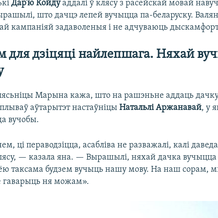
ькі
Дар’ю Койду
аддалі ў клясу з расейскай мовай навуч
рашылі, што дачцэ лепей вучыцца па-беларуску. Валянц
кай кампаніяй задаволеныя і не адчуваюць дыскамфорт
 для дзіцяці найлепшага. Няхай ву
у
ясьніцы Марына кажа, што на рашэньне аддаць дачку
ўплываў аўтарытэт настаўніцы
Натальлі Аржанавай
, у 
да вучобы.
м, ці пераводзіцца, асабліва не разважалі, калі даведал
лясу, — казала яна. — Вырашылі, няхай дачка вучыцца
 ёю таксама будзем вучыць нашу мову. На наш сорам, м
е гаварыць ня можам».