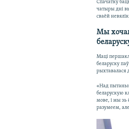
Спачатку бац
чатыры дні вы
сваёй невялі
Мы хочам
беларуск
Маці першакл
беларуску па
рыхтавалася 
«Над пытаньне
беларускую к
мове, і мы зь
разумеем, ал