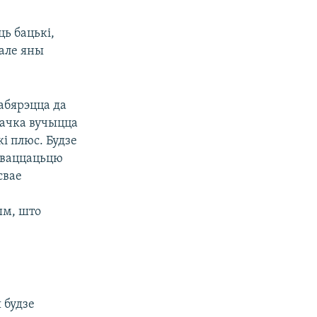
ць бацькі,
 але яны
набярэцца да
дачка вучыцца
і плюс. Будзе
 дваццацьцю
свае
ым, што
 будзе