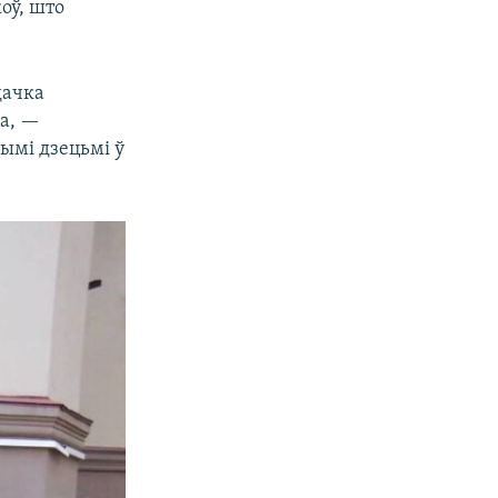
оў, што
дачка
ба, —
ымі дзецьмі ў