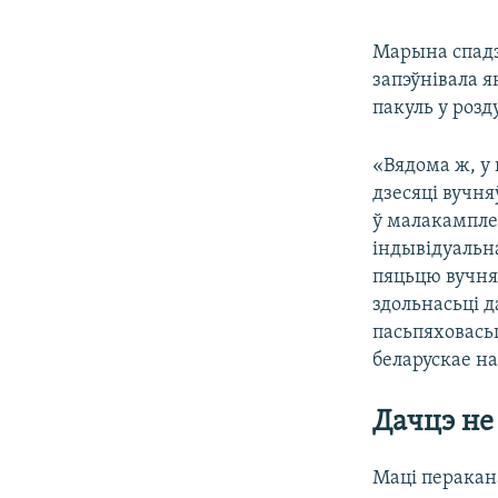
Марына спадзя
запэўнівала я
пакуль у розд
«Вядома ж, у 
дзесяці вучн
ў малакамплек
індывідуальна
пяцьцю вучням
здольнасьці 
пасьпяховась
беларускае на
Дачцэ не
Маці перакана