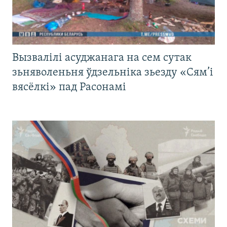
Вызвалілі асуджанага на сем сутак
зьняволеньня ўдзельніка зьезду «Сям’і
вясёлкі» пад Расонамі