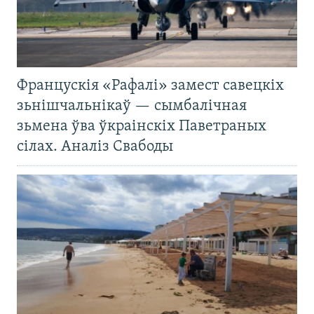
Францускія «Рафалі» замест савецкіх
зьнішчальнікаў — сымбалічная
зьмена ўва ўкраінскіх Паветраных
сілах. Аналіз Свабоды