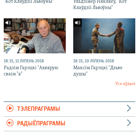
"Кот Кляўдзіі Львоўны"
Уладзімер Някляеў, "Кот
Клаўдзіі Львоўны"
18:15, 11 ЛІПЕНЬ 2018
18:15, 10 ЛІПЕНЬ 2018
Радзім Гарэцкі "Ахвярую
Максім Гарэцкі "Дзьве
сваім "я"
душы"
Усе аўдыё
ТЭЛЕПРАГРАМЫ
РАДЫЁПРАГРАМЫ