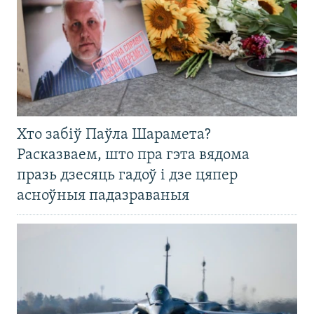
Хто забіў Паўла Шарамета?
Расказваем, што пра гэта вядома
празь дзесяць гадоў і дзе цяпер
асноўныя падазраваныя