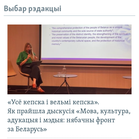
Выбар рэдакцыі
«Усё кепска і вельмі кепска».
Як прайшла дыскусія «Мова, культура,
адукацыя і мэдыя: нябачны фронт
за Беларусь»