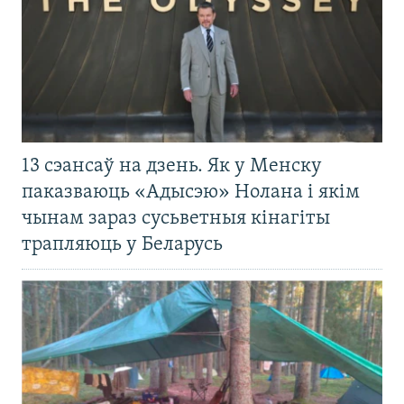
13 сэансаў на дзень. Як у Менску
паказваюць «Адысэю» Нолана і якім
чынам зараз сусьветныя кінагіты
трапляюць у Беларусь