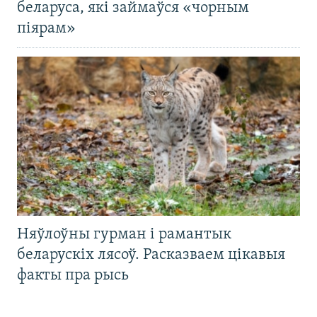
беларуса, які займаўся «чорным
піярам»
Няўлоўны гурман і рамантык
беларускіх лясоў. Расказваем цікавыя
факты пра рысь