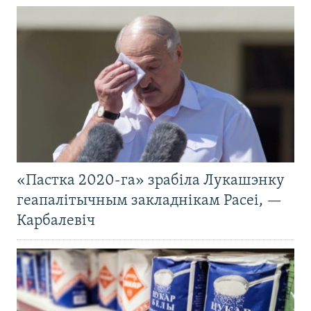
«Пастка 2020-га» зрабіла Лукашэнку
геапалітычным закладнікам Расеі, —
Карбалевіч