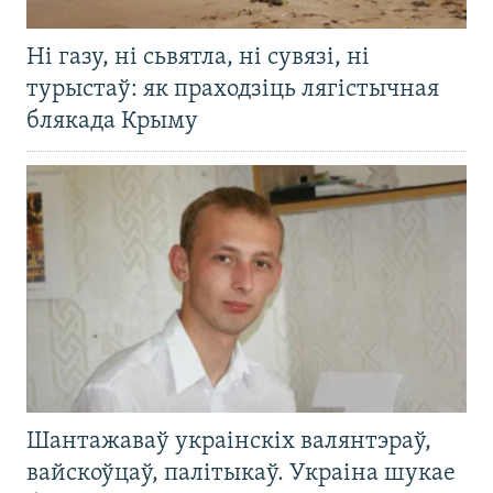
Ні газу, ні сьвятла, ні сувязі, ні
турыстаў: як праходзіць лягістычная
блякада Крыму
Шантажаваў украінскіх валянтэраў,
вайскоўцаў, палітыкаў. Украіна шукае