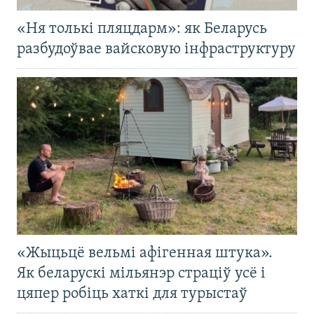
«Ня толькі пляцдарм»: як Беларусь
разбудоўвае вайсковую інфраструктуру
«Жыцьцё вельмі афігенная штука».
Як беларускі мільянэр страціў усё і
цяпер робіць хаткі для турыстаў