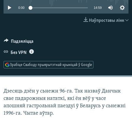
КУЛЬТУРА
МОВА
0:00
14:59
КАЛЯНДАР
НА ХВАЛЯХ СВАБОДЫ
Наўпроставы лінк
Падзяліцца
Без VPN
Зрабіце Свабоду прыярытэтнай крыніцай ў Google
Дзесяць дзён у сьнежн 96-га. Так назваў Данчык
свае падарожныя нататкі, які ён вёў у часе
апошняй гастрольнай паездуі ў Беларусь у сьнежні
1996-га. Чытае аўтар.