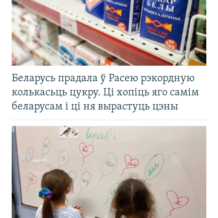
Беларусь прадала ў Расею рэкордную
колькасьць цукру. Ці хопіць яго самім
беларусам і ці ня вырастуць цэны