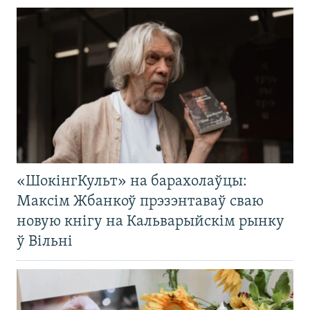
«ШокінгКульт» на барахолаўцы:
Максім Жбанкоў прэзэнтаваў сваю
новую кнігу на Кальварыйскім рынку
ў Вільні