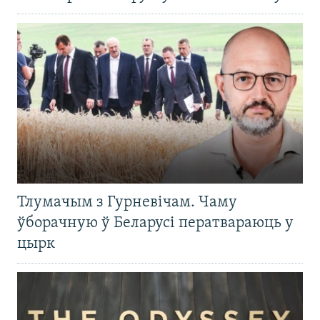
Тлумачым з Гурневічам. Чаму
ўборачную ў Беларусі ператвараюць у
цырк