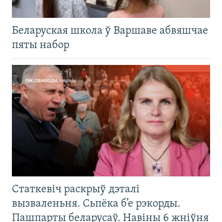
Беларуская школа ў Варшаве абвяшчае
пяты набор
Статкевіч раскрыў дэталі
вызваленьня. Сьпёка б’е рэкорды.
Пашпарты беларусаў. Навіны 6 жніўня