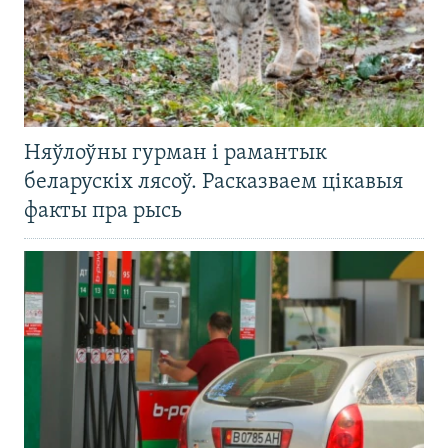
Няўлоўны гурман і рамантык
беларускіх лясоў. Расказваем цікавыя
факты пра рысь