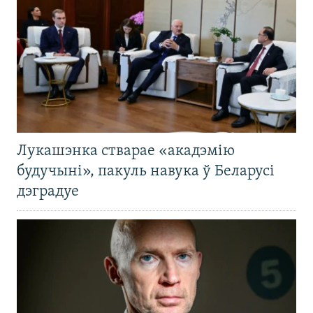
Лукашэнка стварае «акадэмію
будучыні», пакуль навука ў Беларусі
дэградуе