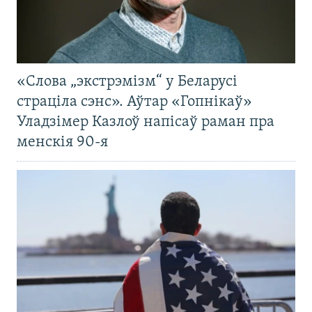
«Слова „экстрэмізм“ у Беларусі
страціла сэнс». Аўтар «Гопнікаў»
Уладзімер Казлоў напісаў раман пра
менскія 90-я