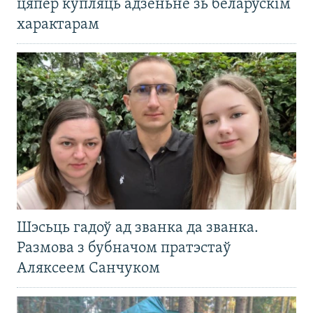
цяпер купляць адзеньне зь беларускім
характарам
Шэсьць гадоў ад званка да званка.
Размова з бубначом пратэстаў
Аляксеем Санчуком