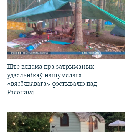
Што вядома пра затрыманых
удзельнікаў нашумелага
«вясёлкавага» фэстывалю пад
Расонамі