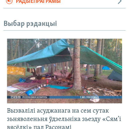
РАДЫЁПРАГРАМЫ
Выбар рэдакцыі
Вызвалілі асуджанага на сем сутак
зьняволеньня ўдзельніка зьезду «Сям’і
вясёлкі» пад Расонамі