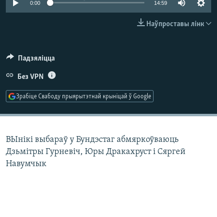
0:00
14:59
КУЛЬТУРА
МОВА
КАЛЯНДАР
НА ХВАЛЯХ СВАБОДЫ
Наўпроставы лінк
Падзяліцца
Без VPN
Зрабіце Свабоду прыярытэтнай крыніцай ў Google
ВЫнікі выбараў у Бундэстаг абмяркоўваюць
Дзьмітры Гурневіч, Юры Дракахруст і Сяргей
Навумчык