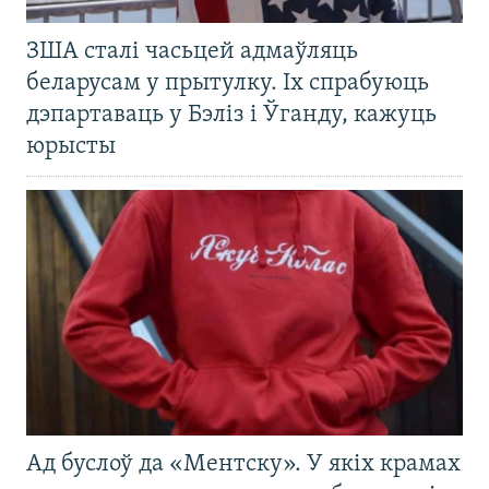
ЗША сталі часьцей адмаўляць
беларусам у прытулку. Іх спрабуюць
дэпартаваць у Бэліз і Ўганду, кажуць
юрысты
Ад буслоў да «Ментску». У якіх крамах