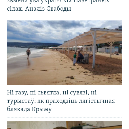
зьмена ўва ўкраінскіх Паветраных
сілах. Аналіз Свабоды
Ні газу, ні сьвятла, ні сувязі, ні
турыстаў: як праходзіць лягістычная
блякада Крыму