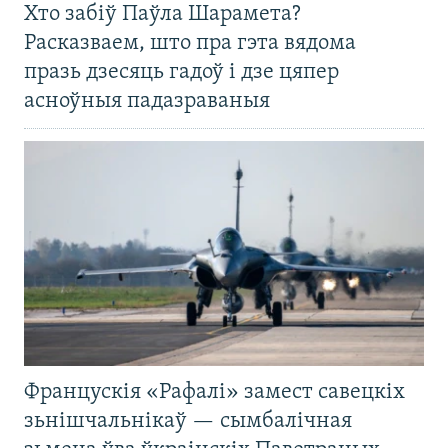
Хто забіў Паўла Шарамета?
Расказваем, што пра гэта вядома
празь дзесяць гадоў і дзе цяпер
асноўныя падазраваныя
Францускія «Рафалі» замест савецкіх
зьнішчальнікаў — сымбалічная