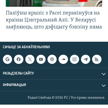
Паліўны крызіс з Расеі перакінуўся на
краіны Цэнтральнай Азіі. У Беларусі
заяўляюць, што дэфіцыту бэнзіну няма
САЧЫЦЕ ЗА АБНАЎЛЕНЬНЯМІ
РАЗЬДЗЕЛЫ САЙТУ
ІНФАРМАЦЫЯ
Радыё Свабода © 2026 РС | Усе правы захаваныя.