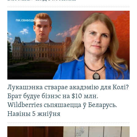
Лукашэнка стварае акадэмію для Колі?
Брат будуе бізнэс на $10 млн.
Wildberries сьпяшаецца ў Беларусь.
Навіны 5 жніўня