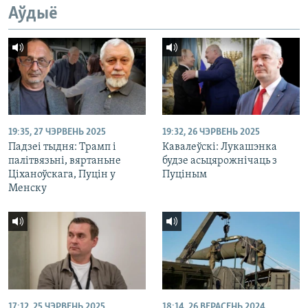
Аўдыё
19:35, 27 ЧЭРВЕНЬ 2025
19:32, 26 ЧЭРВЕНЬ 2025
Падзеі тыдня: Трамп і
Кавалеўскі: Лукашэнка
палітвязьні, вяртаньне
будзе асьцярожнічаць з
Ціханоўскага, Пуцін у
Пуціным
Менску
17:12, 25 ЧЭРВЕНЬ 2025
18:14, 26 ВЕРАСЕНЬ 2024