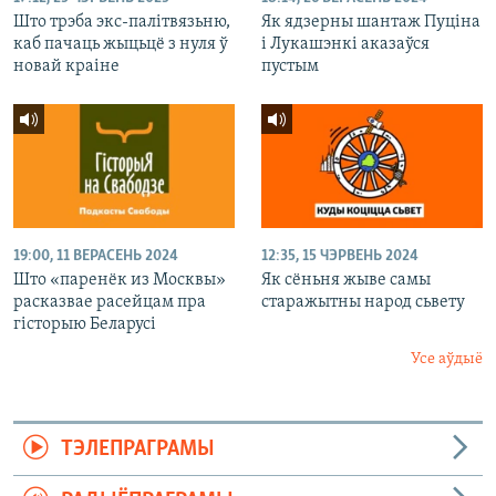
Што трэба экс-палітвязьню,
Як ядзерны шантаж Пуціна
каб пачаць жыцьцё з нуля ў
і Лукашэнкі аказаўся
новай краіне
пустым
19:00, 11 ВЕРАСЕНЬ 2024
12:35, 15 ЧЭРВЕНЬ 2024
Што «паренёк из Москвы»
Як сёньня жыве самы
расказвае расейцам пра
старажытны народ сьвету
гісторыю Беларусі
Усе аўдыё
ТЭЛЕПРАГРАМЫ