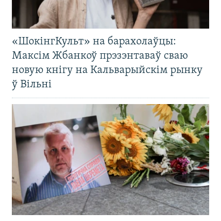
«ШокінгКульт» на барахолаўцы:
Максім Жбанкоў прэзэнтаваў сваю
новую кнігу на Кальварыйскім рынку
ў Вільні