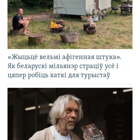
«Жыцьцё вельмі афігенная штука».
Як беларускі мільянэр страціў усё і
цяпер робіць хаткі для турыстаў