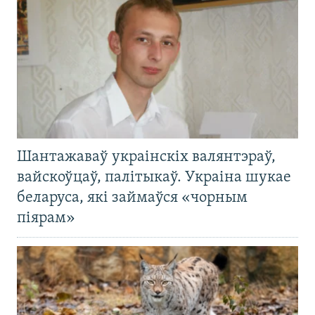
Шантажаваў украінскіх валянтэраў,
вайскоўцаў, палітыкаў. Украіна шукае
беларуса, які займаўся «чорным
піярам»