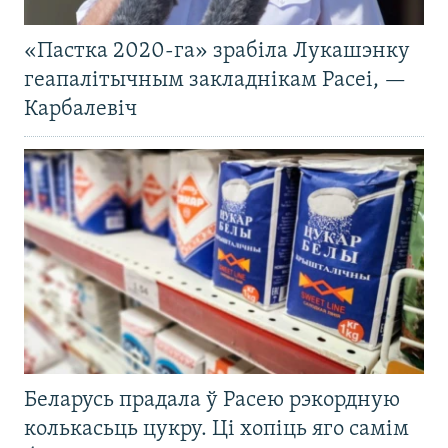
«Пастка 2020-га» зрабіла Лукашэнку
геапалітычным закладнікам Расеі, —
Карбалевіч
Беларусь прадала ў Расею рэкордную
колькасьць цукру. Ці хопіць яго самім