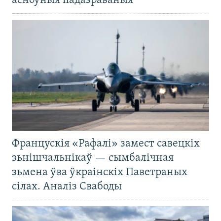
асноўныя падазраваныя
Францускія «Рафалі» замест савецкіх
зьнішчальнікаў — сымбалічная
зьмена ўва ўкраінскіх Паветраных
сілах. Аналіз Свабоды