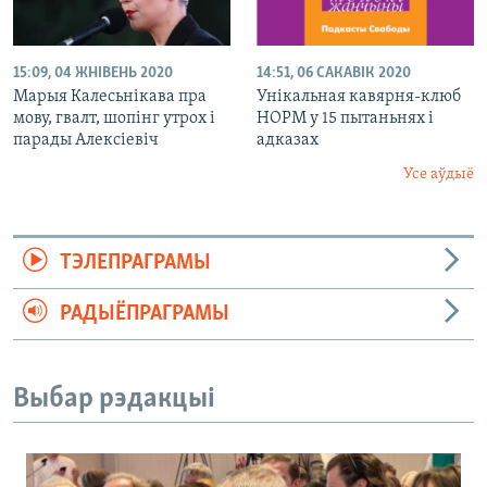
15:09, 04 ЖНІВЕНЬ 2020
14:51, 06 САКАВІК 2020
Марыя Калесьнікава пра
Унікальная кавярня-клюб
мову, гвалт, шопінг утрох і
НОРМ у 15 пытаньнях і
парады Алексіевіч
адказах
Усе аўдыё
ТЭЛЕПРАГРАМЫ
РАДЫЁПРАГРАМЫ
Выбар рэдакцыі