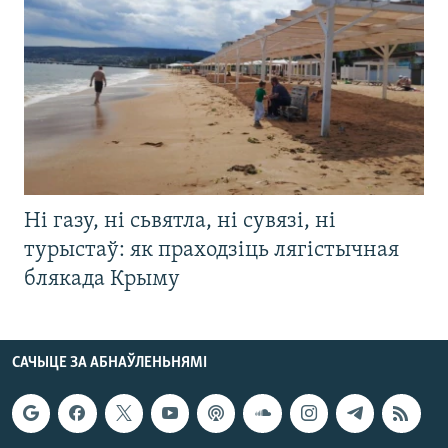
Ні газу, ні сьвятла, ні сувязі, ні
турыстаў: як праходзіць лягістычная
блякада Крыму
САЧЫЦЕ ЗА АБНАЎЛЕНЬНЯМІ