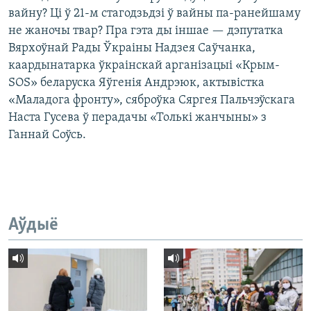
вайну? Ці ў 21-м стагодзьдзі ў вайны па-ранейшаму
не жаночы твар? Пра гэта ды іншае — дэпутатка
Вярхоўнай Рады Ўкраіны Надзея Саўчанка,
каардынатарка ўкраінскай арганізацыі «Крым-
SOS» беларуска Яўгенія Андрэюк, актывістка
«Маладога фронту», сяброўка Сяргея Пальчэўскага
Наста Гусева ў перадачы «Толькі жанчыны» з
Ганнай Соўсь.
Аўдыё