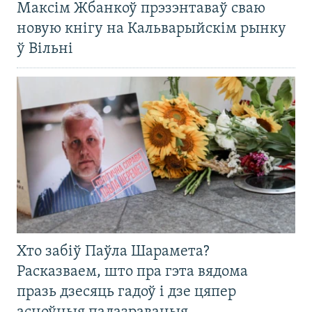
Максім Жбанкоў прэзэнтаваў сваю
новую кнігу на Кальварыйскім рынку
ў Вільні
Хто забіў Паўла Шарамета?
Расказваем, што пра гэта вядома
празь дзесяць гадоў і дзе цяпер