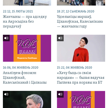
22:12, 15 ЛЮТЫ 2021
18:27, 12 СЬНЕЖАНЬ 2020
Жанчыны — пра адседку
Удзельніцы маршаў,
на Акрэсьціна без
Ціханоўская, Калесьнікава
перадачаў
— жанчыны году
16:06, 04 ЖНІВЕНЬ 2020
15:22, 04 ЖНІВЕНЬ 2020
Аналізуем фэномэн
«Хачу быць са сваім
Ціханоўскай,
народам» — былая вядучая
Калесьнікавай і Цапкалы
Пытлева пра норавы на БТ