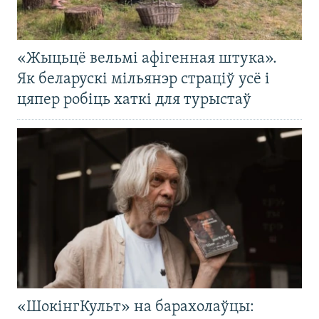
«Жыцьцё вельмі афігенная штука».
Як беларускі мільянэр страціў усё і
цяпер робіць хаткі для турыстаў
«ШокінгКульт» на барахолаўцы: