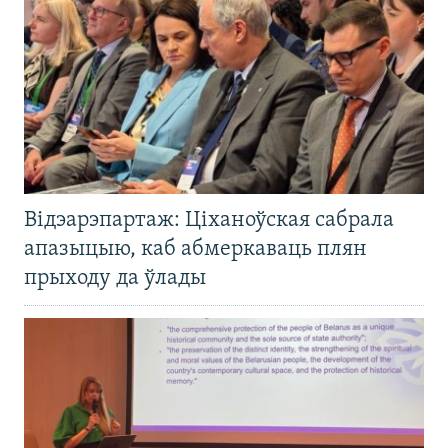
Відэарэпартаж: Ціханоўская сабрала
апазыцыю, каб абмеркаваць плян
прыходу да ўлады