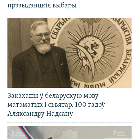
прэзыдэнцкія выбары
Закаханы ў беларускую мову
матэматык і сьвятар. 100 гадоў
Аляксандру Надсану