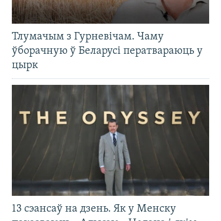
Тлумачым з Гурневічам. Чаму
ўборачную ў Беларусі ператвараюць у
цырк
13 сэансаў на дзень. Як у Менску