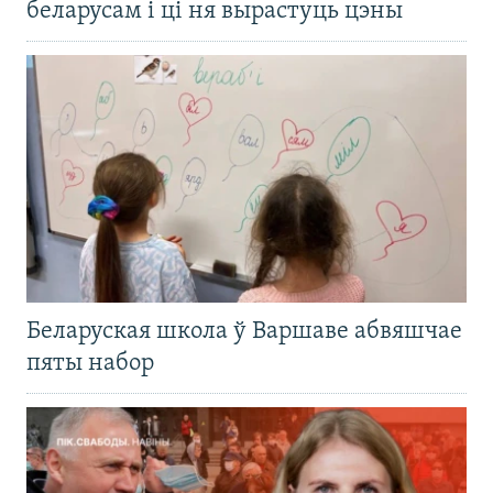
беларусам і ці ня вырастуць цэны
Беларуская школа ў Варшаве абвяшчае
пяты набор