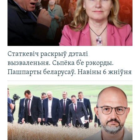
Статкевіч раскрыў дэталі
вызваленьня. Сьпёка б’е рэкорды.
Пашпарты беларусаў. Навіны 6 жніўня