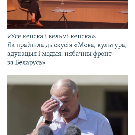
«Усё кепска і вельмі кепска».
Як прайшла дыскусія «Мова, культура,
адукацыя і мэдыя: нябачны фронт
за Беларусь»