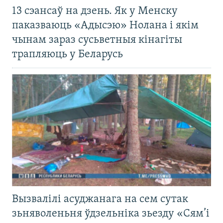
13 сэансаў на дзень. Як у Менску
паказваюць «Адысэю» Нолана і якім
чынам зараз сусьветныя кінагіты
трапляюць у Беларусь
Вызвалілі асуджанага на сем сутак
зьняволеньня ўдзельніка зьезду «Сям’і