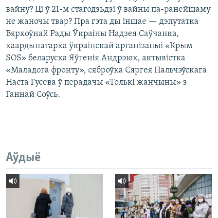
вайну? Ці ў 21-м стагодзьдзі ў вайны па-ранейшаму
не жаночы твар? Пра гэта ды іншае — дэпутатка
Вярхоўнай Рады Ўкраіны Надзея Саўчанка,
каардынатарка ўкраінскай арганізацыі «Крым-
SOS» беларуска Яўгенія Андрэюк, актывістка
«Маладога фронту», сяброўка Сяргея Пальчэўскага
Наста Гусева ў перадачы «Толькі жанчыны» з
Ганнай Соўсь.
Аўдыё