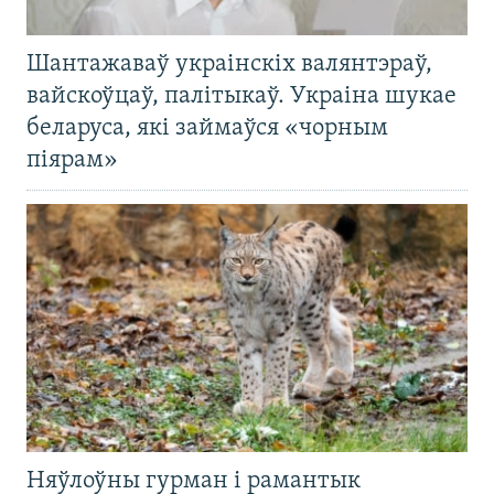
Шантажаваў украінскіх валянтэраў,
вайскоўцаў, палітыкаў. Украіна шукае
беларуса, які займаўся «чорным
піярам»
Няўлоўны гурман і рамантык