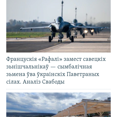
Францускія «Рафалі» замест савецкіх
зьнішчальнікаў — сымбалічная
зьмена ўва ўкраінскіх Паветраных
сілах. Аналіз Свабоды