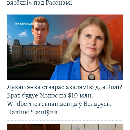
вясёлкі» пад Расонамі
Лукашэнка стварае акадэмію для Колі?
Брат будуе бізнэс на $10 млн.
Wildberries сьпяшаецца ў Беларусь.
Навіны 5 жніўня