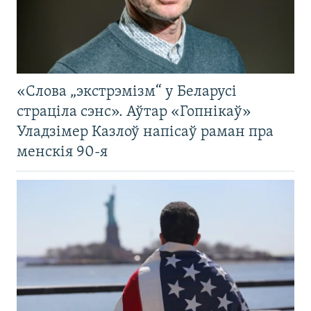
«Слова „экстрэмізм“ у Беларусі
страціла сэнс». Аўтар «Гопнікаў»
Уладзімер Казлоў напісаў раман пра
менскія 90-я