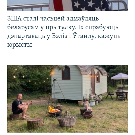
ЗША сталі часьцей адмаўляць
беларусам у прытулку. Іх спрабуюць
дэпартаваць у Бэліз і Ўганду, кажуць
юрысты