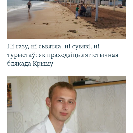
Ні газу, ні сьвятла, ні сувязі, ні
турыстаў: як праходзіць лягістычная
блякада Крыму