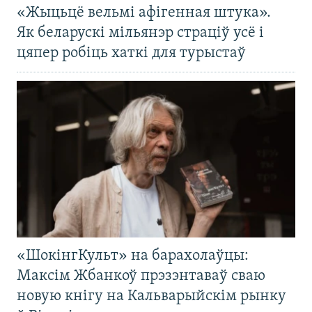
«Жыцьцё вельмі афігенная штука».
Як беларускі мільянэр страціў усё і
цяпер робіць хаткі для турыстаў
«ШокінгКульт» на барахолаўцы:
Максім Жбанкоў прэзэнтаваў сваю
новую кнігу на Кальварыйскім рынку