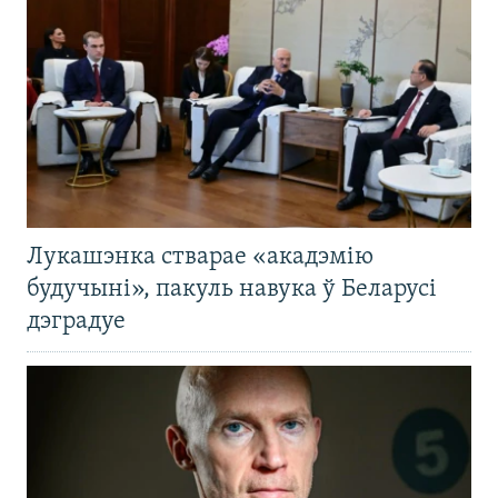
Лукашэнка стварае «акадэмію
будучыні», пакуль навука ў Беларусі
дэградуе