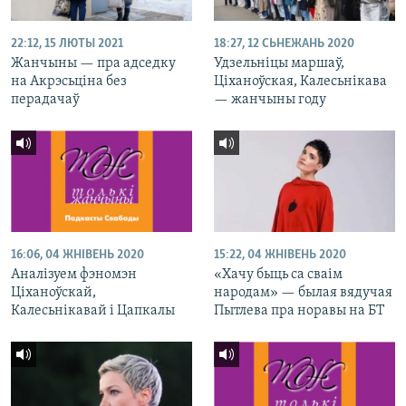
22:12, 15 ЛЮТЫ 2021
18:27, 12 СЬНЕЖАНЬ 2020
Жанчыны — пра адседку
Удзельніцы маршаў,
на Акрэсьціна без
Ціханоўская, Калесьнікава
перадачаў
— жанчыны году
16:06, 04 ЖНІВЕНЬ 2020
15:22, 04 ЖНІВЕНЬ 2020
Аналізуем фэномэн
«Хачу быць са сваім
Ціханоўскай,
народам» — былая вядучая
Калесьнікавай і Цапкалы
Пытлева пра норавы на БТ