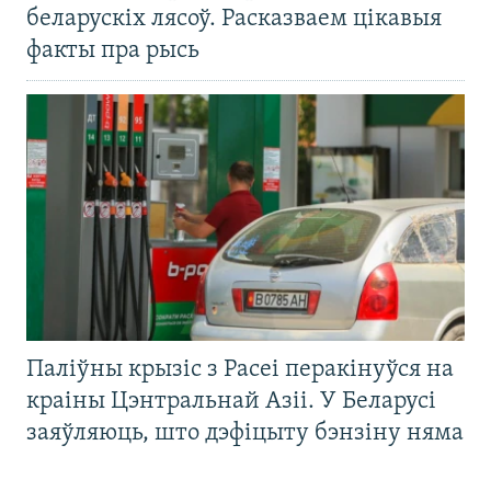
беларускіх лясоў. Расказваем цікавыя
факты пра рысь
Паліўны крызіс з Расеі перакінуўся на
краіны Цэнтральнай Азіі. У Беларусі
заяўляюць, што дэфіцыту бэнзіну няма