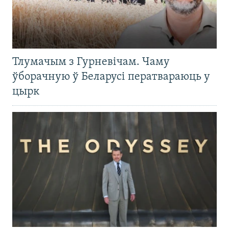
Тлумачым з Гурневічам. Чаму
ўборачную ў Беларусі ператвараюць у
цырк