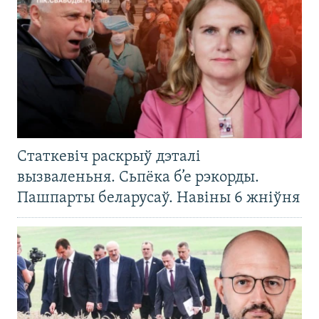
Статкевіч раскрыў дэталі
вызваленьня. Сьпёка б’е рэкорды.
Пашпарты беларусаў. Навіны 6 жніўня