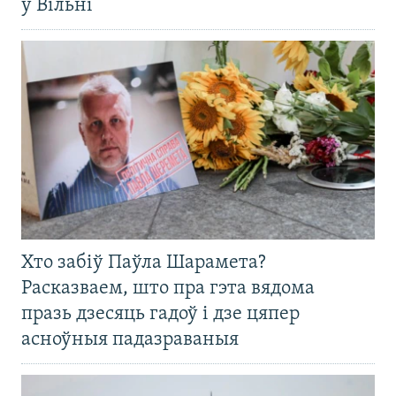
ў Вільні
Хто забіў Паўла Шарамета?
Расказваем, што пра гэта вядома
празь дзесяць гадоў і дзе цяпер
асноўныя падазраваныя