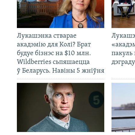
Лукашэнка стварае
Лукашэ
акадэмію для Колі? Брат
«акадэ
будуе бізнэс на $10 млн.
пакуль 
Wildberries сьпяшаецца
дэграду
ў Беларусь. Навіны 5 жніўня