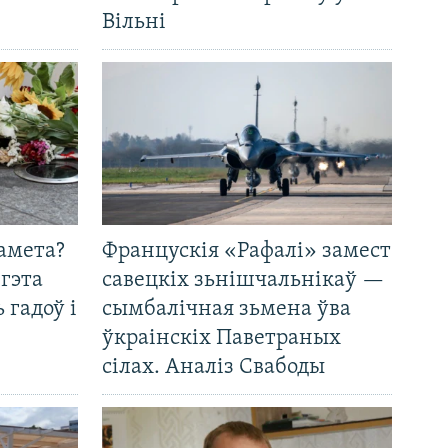
Вільні
амета?
Францускія «Рафалі» замест
 гэта
савецкіх зьнішчальнікаў —
 гадоў і
сымбалічная зьмена ўва
ўкраінскіх Паветраных
сілах. Аналіз Свабоды