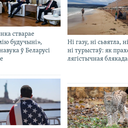
нка стварае
мію будучыні»,
Ні газу, ні сьвятла, н
навука ў Беларусі
ні турыстаў: як прах
е
лягістычная блякад