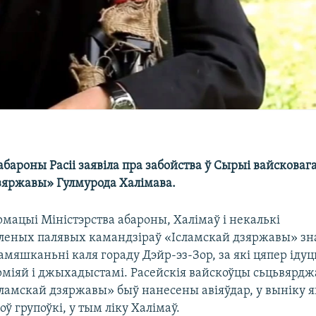
абароны Расіі заявіла пра забойства ў Сырыі вайсковаг
зяржавы» Гулмурода Халімава.
мацыі Міністэрства абароны, Халімаў і некалькі
леных палявых камандзіраў «Ісламскай дзяржавы» зна
яшканьні каля гораду Дэйр-эз-Зор, за які цяпер ідуц
міяй і джыхадыстамі. Расейскія вайскоўцы сьцьвярдж
ламскай дзяржавы» быў нанесены авіяўдар, у выніку як
оў групоўкі, у тым ліку Халімаў.