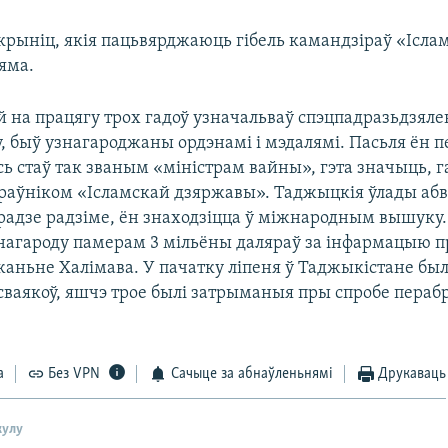
рыніц, якія пацьвярджаюць гібель камандзіраў «Ісла
яма.
й на працягу трох гадоў узначальваў спэцпадразьдзял
 быў узнагароджаны ордэнамі і мэдалямі. Пасьля ён п
сь стаў так званым «міністрам вайны», гэта значыць, 
раўніком «Ісламскай дзяржавы». Таджыцкія ўлады аб
драдзе радзіме, ён знаходзіцца ў міжнародным вышуку
нагароду памерам 3 мільёны даляраў за інфармацыю п
аньне Халімава. У пачатку ліпеня ў Таджыкістане был
сваякоў, яшчэ трое былі затрыманыя пры спробе пераб
а
Без VPN
Сачыце за абнаўленьнямі
Друкаваць
кулу