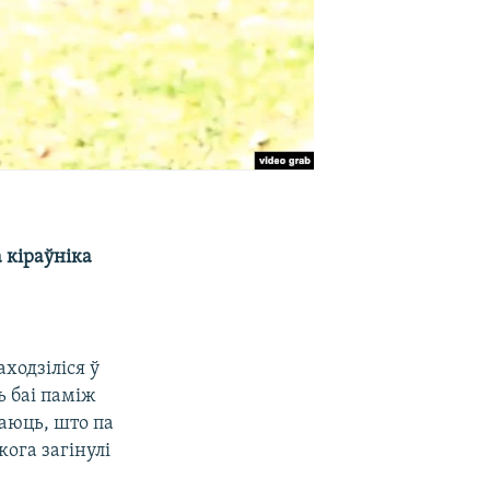
а кіраўніка
ходзіліся ў
ь баі паміж
аюць, што па
ога загінулі