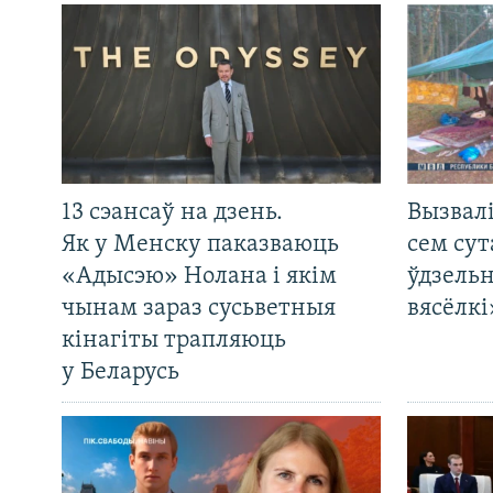
13 сэансаў на дзень.
Вызвалі
Як у Менску паказваюць
сем сут
«Адысэю» Нолана і якім
ўдзельн
чынам зараз сусьветныя
вясёлкі
кінагіты трапляюць
у Беларусь