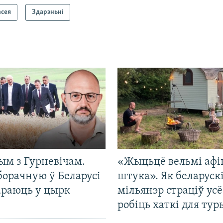
асея
Здарэньні
ым з Гурневічам.
«Жыцьцё вельмі афі
борачную ў Беларусі
штука». Як беларуск
араюць у цырк
мільянэр страціў усё
робіць хаткі для тур