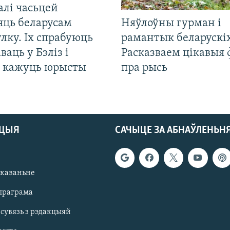
алі часьцей
яць беларусам
Няўлоўны гурман і
лку. Іх спрабуюць
рамантык беларускіх
ваць у Бэліз і
Расказваем цікавыя
, кажуць юрысты
пра рысь
АЦЫЯ
САЧЫЦЕ ЗА АБНАЎЛЕНЬН
якаваньне
праграма
 сувязь з рэдакцыяй