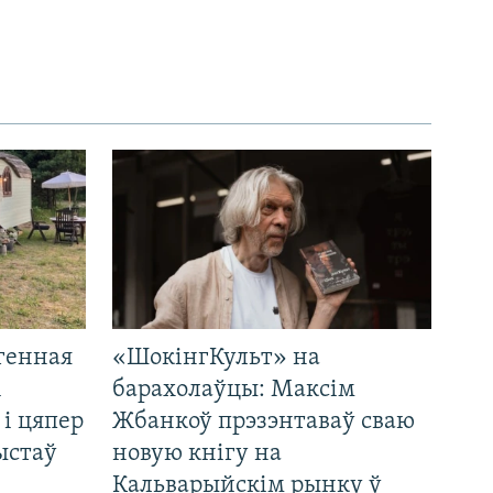
генная
«ШокінгКульт» на
і
барахолаўцы: Максім
 і цяпер
Жбанкоў прэзэнтаваў сваю
ыстаў
новую кнігу на
Кальварыйскім рынку ў