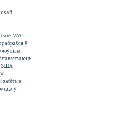
мскай
еньне МУС
ерабраўся ў
галоўным
вінавачваюць
. ЗША
ра
і забітыя
рацца ў