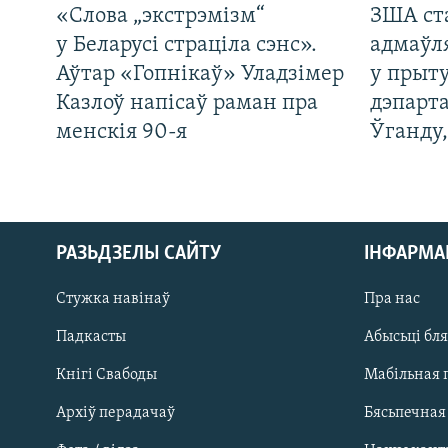
«Слова „экстрэмізм“
ЗША ст
у Беларусі страціла сэнс».
адмаўл
Аўтар «Гопнікаў» Уладзімер
у прыту
Казлоў напісаў раман пра
дэпарта
менскія 90-я
Ўганду
РАЗЬДЗЕЛЫ САЙТУ
ІНФАРМ
Стужка навінаў
Пра нас
Падкасты
Абысьці бл
Кнігі Свабоды
Мабільная 
Архіў перадачаў
Бясьпечная