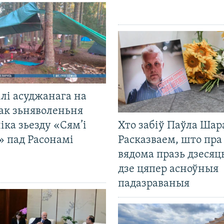
лі асуджанага на
ак зьняволеньня
іка зьезду «Сям’і
Хто забіў Паўла Шар
» пад Расонамі
Расказваем, што пра
вядома празь дзесяць
дзе цяпер асноўныя
падазраваныя