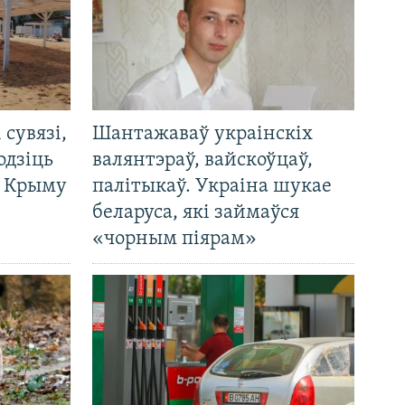
і сувязі,
Шантажаваў украінскіх
одзіць
валянтэраў, вайскоўцаў,
а Крыму
палітыкаў. Украіна шукае
беларуса, які займаўся
«чорным піярам»