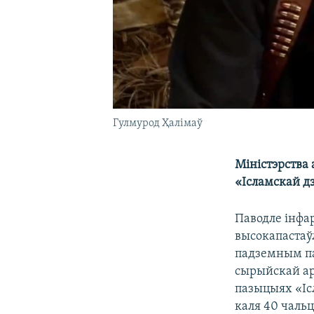
Гулмурод Ҳалімаў
Міністэрства 
«Ісламскай д
Паводле інфар
высокапастаў
падземным пам
сырыйскай ар
пазыцыях «Іс
каля 40 чальц