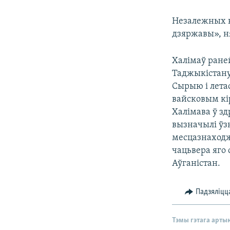
Незалежных к
дзяржавы», н
Халімаў ране
Таджыкістану,
Сырыю і лета
вайсковым кі
Халімава ў з
вызначылі ўз
месцазнаходж
чацьвера яго 
Аўганістан.
Падзяліцц
Тэмы гэтага арты