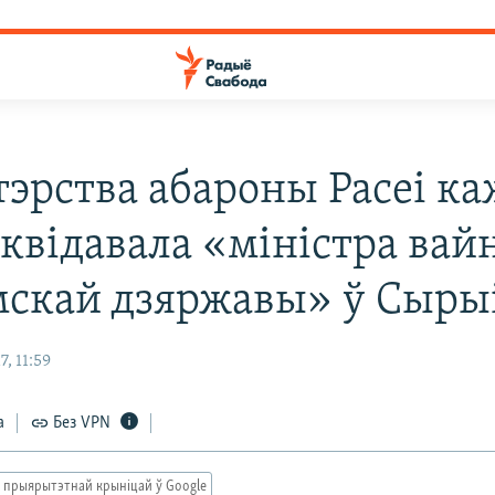
тэрства абароны Расеі ка
іквідавала «міністра ва
мскай дзяржавы» ў Сыры
, 11:59
а
Без VPN
 прыярытэтнай крыніцай ў Google