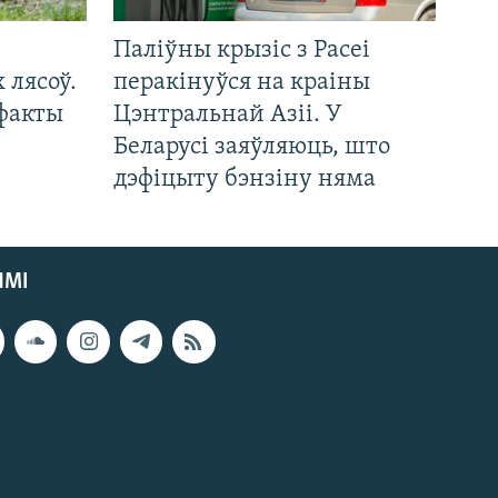
Паліўны крызіс з Расеі
 лясоў.
перакінуўся на краіны
 факты
Цэнтральнай Азіі. У
Беларусі заяўляюць, што
дэфіцыту бэнзіну няма
ЯМІ