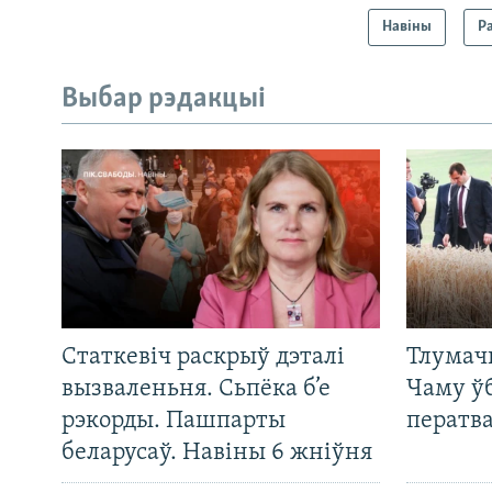
Навіны
Р
Выбар рэдакцыі
Статкевіч раскрыў дэталі
Тлумач
вызваленьня. Сьпёка б’е
Чаму ў
рэкорды. Пашпарты
ператв
беларусаў. Навіны 6 жніўня