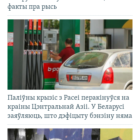
факты пра рысь
Паліўны крызіс з Расеі перакінуўся на
краіны Цэнтральнай Азіі. У Беларусі
заяўляюць, што дэфіцыту бэнзіну няма