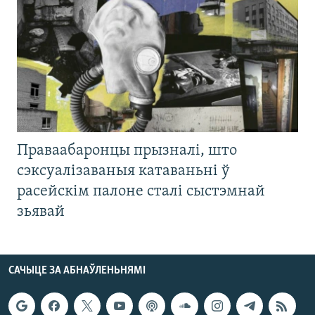
Праваабаронцы прызналі, што
сэксуалізаваныя катаваньні ў
расейскім палоне сталі сыстэмнай
зьявай
САЧЫЦЕ ЗА АБНАЎЛЕНЬНЯМІ