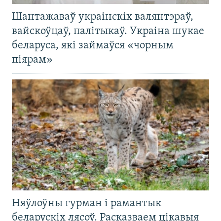
Шантажаваў украінскіх валянтэраў,
вайскоўцаў, палітыкаў. Украіна шукае
беларуса, які займаўся «чорным
піярам»
Няўлоўны гурман і рамантык
беларускіх лясоў. Расказваем цікавыя