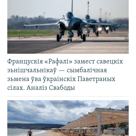
Францускія «Рафалі» замест савецкіх
зьнішчальнікаў — сымбалічная
зьмена ўва ўкраінскіх Паветраных
сілах. Аналіз Свабоды