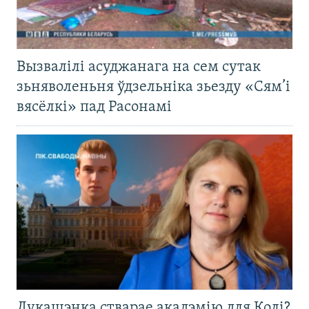
Вызвалілі асуджанага на сем сутак
зьняволеньня ўдзельніка зьезду «Сям’і
вясёлкі» пад Расонамі
Лукашэнка стварае акадэмію для Колі?