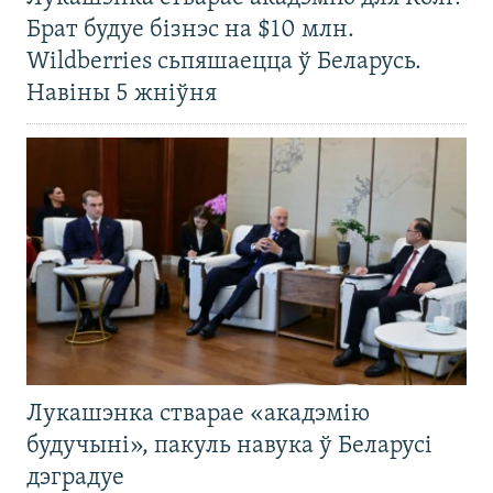
Брат будуе бізнэс на $10 млн.
Wildberries сьпяшаецца ў Беларусь.
Навіны 5 жніўня
Лукашэнка стварае «акадэмію
будучыні», пакуль навука ў Беларусі
дэградуе