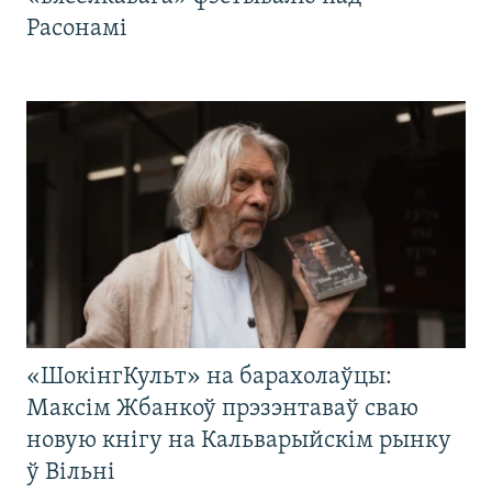
Расонамі
«ШокінгКульт» на барахолаўцы:
Максім Жбанкоў прэзэнтаваў сваю
новую кнігу на Кальварыйскім рынку
ў Вільні