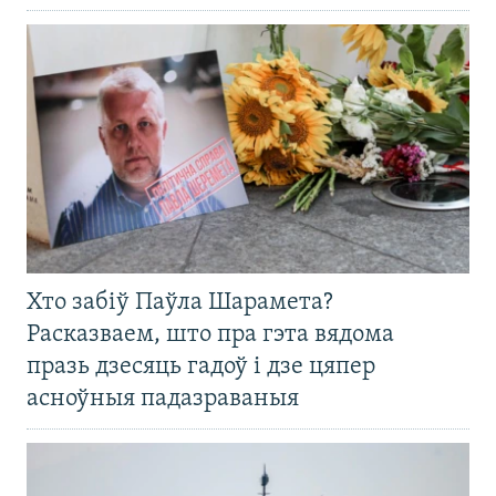
Хто забіў Паўла Шарамета?
Расказваем, што пра гэта вядома
празь дзесяць гадоў і дзе цяпер
асноўныя падазраваныя