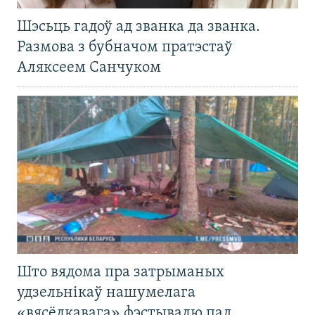
Шэсьць гадоў ад званка да званка.
Размова з бубначом пратэстаў
Аляксеем Санчуком
Што вядома пра затрыманых
удзельнікаў нашумелага
«вясёлкавага» фэстывалю пад