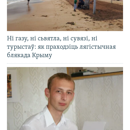
Ні газу, ні сьвятла, ні сувязі, ні
турыстаў: як праходзіць лягістычная
блякада Крыму