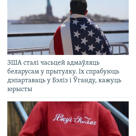
ЗША сталі часьцей адмаўляць
беларусам у прытулку. Іх спрабуюць
дэпартаваць у Бэліз і Ўганду, кажуць
юрысты