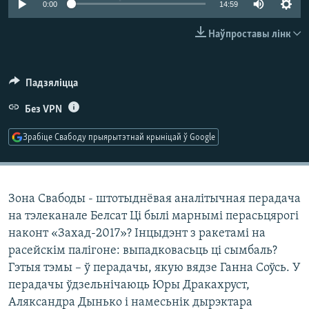
0:00
14:59
КУЛЬТУРА
МОВА
КАЛЯНДАР
НА ХВАЛЯХ СВАБОДЫ
Наўпроставы лінк
Падзяліцца
Без VPN
Зрабіце Свабоду прыярытэтнай крыніцай ў Google
Зона Свабоды - штотыднёвая аналітычная перадача
на тэлеканале Белсат Ці былі марнымі перасьцярогі
наконт «Захад-2017»? Інцыдэнт з ракетамі на
расейскім палігоне: выпадковасьць ці сымбаль?
Гэтыя тэмы – ў перадачы, якую вядзе Ганна Соўсь. У
перадачы ўдзельнічаюць Юры Дракахруст,
Аляксандра Дынько і намесьнік дырэктара