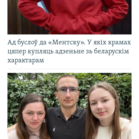
Ад буслоў да «Ментску». У якіх крамах
цяпер купляць адзеньне зь беларускім
характарам