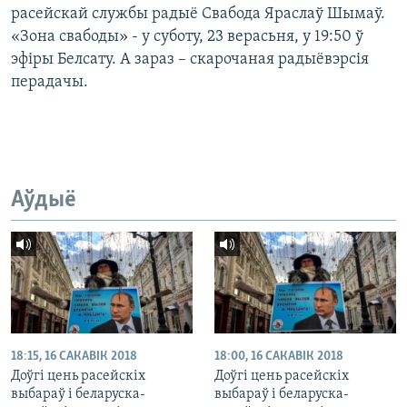
расейскай службы радыё Свабода Яраслаў Шымаў.
«Зона свабоды» - у суботу, 23 верасьня, у 19:50 ў
эфіры Белсату. А зараз – скарочаная радыёвэрсія
перадачы.
Аўдыё
18:15, 16 САКАВІК 2018
18:00, 16 САКАВІК 2018
Доўгі цень расейскіх
Доўгі цень расейскіх
выбараў і беларуска-
выбараў і беларуска-