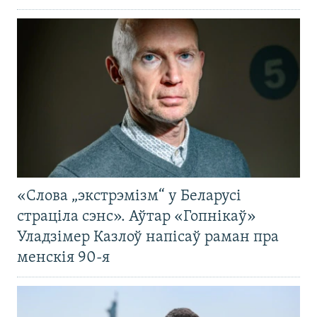
«Слова „экстрэмізм“ у Беларусі
страціла сэнс». Аўтар «Гопнікаў»
Уладзімер Казлоў напісаў раман пра
менскія 90-я