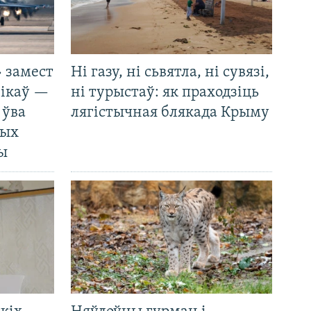
 замест
Ні газу, ні сьвятла, ні сувязі,
нікаў —
ні турыстаў: як праходзіць
 ўва
лягістычная блякада Крыму
ных
ды