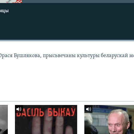
енцы
Юрася Бушлякова, прысьвечаны культуры беларускай 