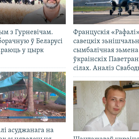
ым з Гурневічам.
Францускія «Рафалі»
борачную ў Беларусі
савецкіх зьнішчаль
араюць у цырк
сымбалічная зьмена
ўкраінскіх Паветра
сілах. Аналіз Свабо
лі асуджанага на