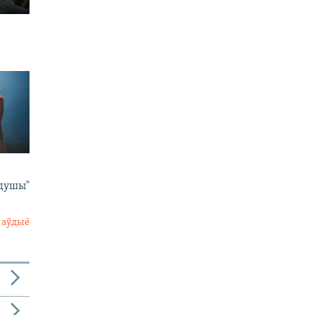
 душы"
 аўдыё