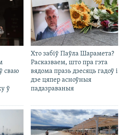
Хто забіў Паўла Шарамета?
м
Расказваем, што пра гэта
ў сваю
вядома празь дзесяць гадоў і
дзе цяпер асноўныя
у ў
падазраваныя