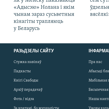
Як у Менску паказваюць
сем сут
«Адысэю» Нолана і якім
ўдзельн
чынам зараз сусьветныя
вясёлкі
кінагіты трапляюць
у Беларусь
РАЗЬДЗЕЛЫ САЙТУ
ІНФАРМ
Стужка навінаў
Пра нас
Падкасты
Абысьці бл
Кнігі Свабоды
Мабільная 
Архіў перадачаў
Бясьпечная
Фота / відэа
Нашы кант
САЧЫЦЕ ЗА АБНАЎЛЕНЬНЯМІ
За кратамі, бо журналісты
Умовы кар