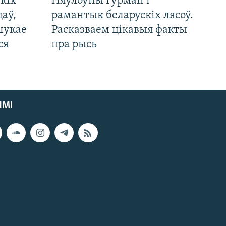
кіх
Няўлоўны гурман і
цаў,
рамантык беларускіх лясоў.
шукае
Расказваем цікавыя факты
ся
пра рысь
ЯМІ