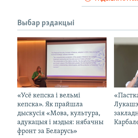
Выбар рэдакцыі
«Усё кепска і вельмі
«Пастка
кепска». Як прайшла
Лукашэ
дыскусія «Мова, культура,
закладн
адукацыя і мэдыя: нябачны
Карбал
фронт за Беларусь»