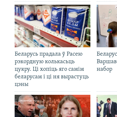
Беларусь прадала ў Расею
Беларус
рэкордную колькасьць
Варшав
цукру. Ці хопіць яго самім
набор
беларусам і ці ня вырастуць
цэны