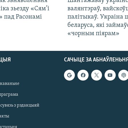
ак зьняволеньня
Шантажаваў украінс
іка зьезду «Сям’і
валянтэраў, вайскоў
» пад Расонамі
палітыкаў. Украіна 
беларуса, які займаў
«чорным піярам»
АЦЫЯ
САЧЫЦЕ ЗА АБНАЎЛЕНЬН
якаваньне
праграма
 сувязь з рэдакцыяй
акты
ыстаньня