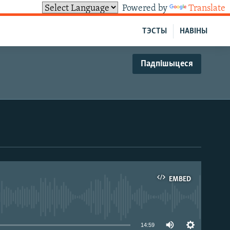
Powered by
Translate
ТЭСТЫ
НАВІНЫ
Падпішыцеся
EMBED
able
14:59