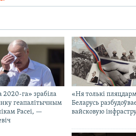
 2020-га» зрабіла
«Ня толькі пляцдарм
нку геапалітычным
Беларусь разбудоўва
ікам Расеі, —
вайсковую інфрастр
евіч