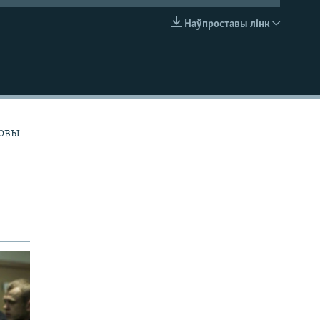
Наўпроставы лінк
EMBED
мовы