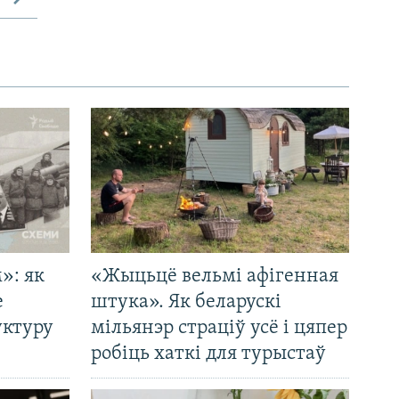
»: як
«Жыцьцё вельмі афігенная
е
штука». Як беларускі
уктуру
мільянэр страціў усё і цяпер
робіць хаткі для турыстаў