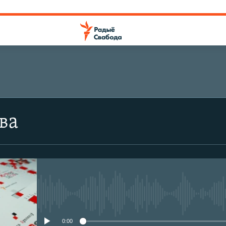
ПАДПІШЫЦЕСЯ
ва
Падпішыся
No media source currently avail
0:00