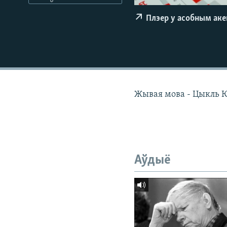
КАЛЯНДАР
НА ХВАЛЯХ СВАБОДЫ
Плэер у асобным ак
Жывая мова - Цыкль 
Аўдыё