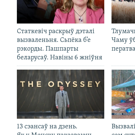
Статкевіч раскрыў дэталі
Тлумач
вызваленьня. Сьпёка б’е
Чаму ў
рэкорды. Пашпарты
ператв
беларусаў. Навіны 6 жніўня
13 сэансаў на дзень.
Вызвалі