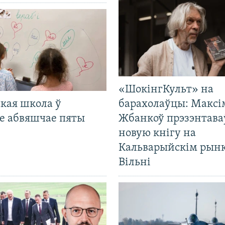
«ШокінгКульт» на
кая школа ў
барахолаўцы: Максі
е абвяшчае пяты
Жбанкоў прэзэнтава
новую кнігу на
Кальварыйскім рынк
Вільні