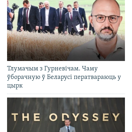
Тлумачым з Гурневічам. Чаму
ўборачную ў Беларусі ператвараюць у
цырк