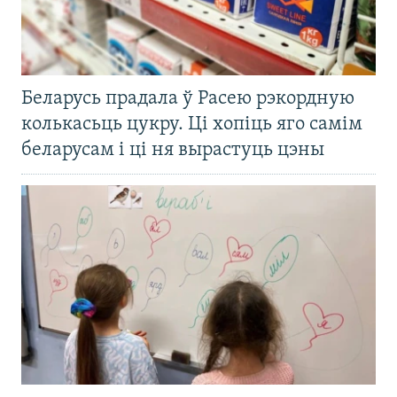
Беларусь прадала ў Расею рэкордную
колькасьць цукру. Ці хопіць яго самім
беларусам і ці ня вырастуць цэны