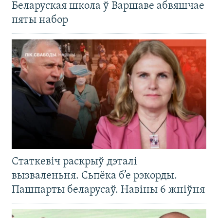
Беларуская школа ў Варшаве абвяшчае
пяты набор
Статкевіч раскрыў дэталі
вызваленьня. Сьпёка б’е рэкорды.
Пашпарты беларусаў. Навіны 6 жніўня