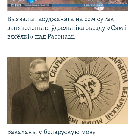
Вызвалілі асуджанага на сем сутак
зьняволеньня ўдзельніка зьезду «Сям’і
вясёлкі» пад Расонамі
Закаханы ў беларускую мову