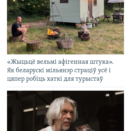
«Жыцьцё вельмі афігенная штука».
Як беларускі мільянэр страціў усё і
цяпер робіць хаткі для турыстаў