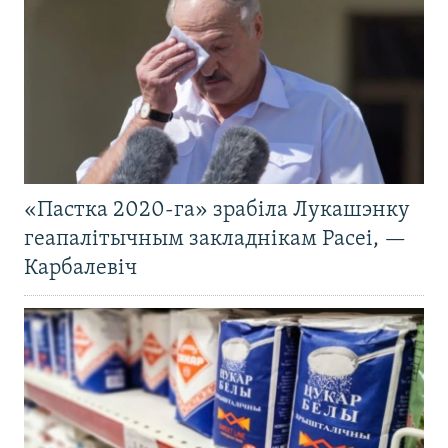
«Пастка 2020-га» зрабіла Лукашэнку
геапалітычным закладнікам Расеі, —
Карбалевіч