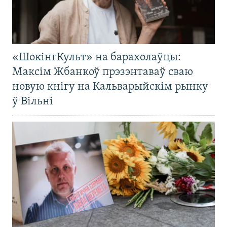
«ШокінгКульт» на барахолаўцы:
Максім Жбанкоў прэзэнтаваў сваю
новую кнігу на Кальварыйскім рынку
ў Вільні