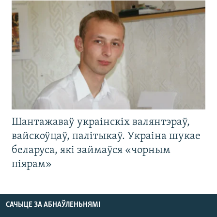
Шантажаваў украінскіх валянтэраў,
вайскоўцаў, палітыкаў. Украіна шукае
беларуса, які займаўся «чорным
піярам»
САЧЫЦЕ ЗА АБНАЎЛЕНЬНЯМІ