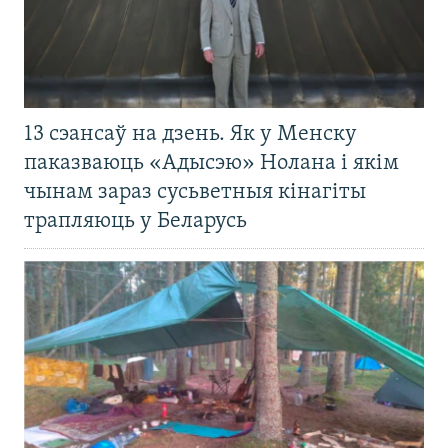
13 сэансаў на дзень. Як у Менску
паказваюць «Адысэю» Нолана і якім
чынам зараз сусьветныя кінагіты
трапляюць у Беларусь