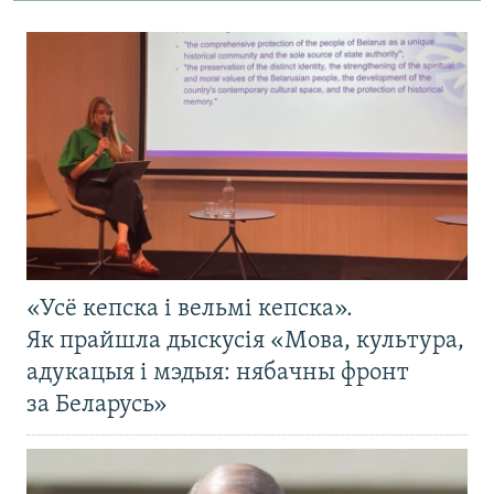
«Усё кепска і вельмі кепска».
Як прайшла дыскусія «Мова, культура,
адукацыя і мэдыя: нябачны фронт
за Беларусь»