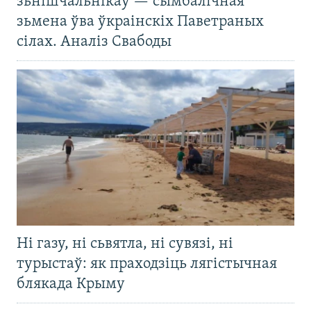
зьнішчальнікаў — сымбалічная
зьмена ўва ўкраінскіх Паветраных
сілах. Аналіз Свабоды
Ні газу, ні сьвятла, ні сувязі, ні
турыстаў: як праходзіць лягістычная
блякада Крыму