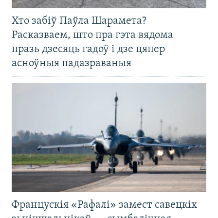
Хто забіў Паўла Шарамета?
Расказваем, што пра гэта вядома
празь дзесяць гадоў і дзе цяпер
асноўныя падазраваныя
Францускія «Рафалі» замест савецкіх