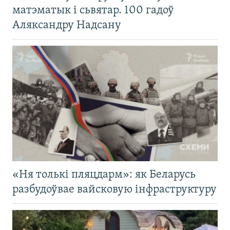
матэматык і сьвятар. 100 гадоў
Аляксандру Надсану
«Ня толькі пляцдарм»: як Беларусь
разбудоўвае вайсковую інфраструктуру