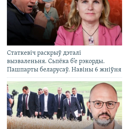
Статкевіч раскрыў дэталі
вызваленьня. Сьпёка б’е рэкорды.
Пашпарты беларусаў. Навіны 6 жніўня