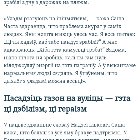
зрабілі адну з дарожак на пляжы.
«Улады рэагуюць на ініцыятывы, — кажа Саша. —
Часта здараецца, што праблема акурат у саміх
людзях. Яны нешта ныюць увесь час. Я вось пытаю:
„Ці ты хадзіў, каб табе пандус зрабілі?“ А мне
адказваюць: „Хіба гэта камусьці трэба?“ Вядома,
ніхто нічога ня зробіць, калі ты сам нуль
кіляджоўляў энэргіі на гэта патраціў. А ў выканкаме
нармальныя людзі сядзяць. Я ўпэўнены, што
дыялёг з уладамі можна весьці».
Пасадзіць газон на вуліцы — гэта
ці дэбілізм, ці гераізм
У пацьверджаньне словаў Надзеі Ількевіч Саша
кажа, што больш за ўсё яму бракуе падтрымкі. У