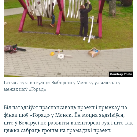
Гэтыя лаўкі на вуліцы Зыбіцкай у Менску ўсталявалі ў
межах шоў «Горад»
Біл пагадзіўся праспансаваць праект і прыехаў на
фінал шоў «Горад» у Менск. Ён моцна зьдзівіўся,
што ў Беларусі не разьвіты валянтэрскі рух і што так
цяжка сабраць грошы на грамадзкі праект.