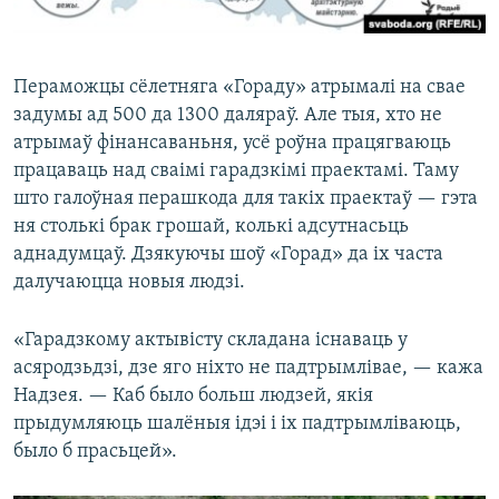
Пераможцы сёлетняга «Гораду» атрымалі на свае
задумы ад 500 да 1300 даляраў. Але тыя, хто не
атрымаў фінансаваньня, усё роўна працягваюць
працаваць над сваімі гарадзкімі праектамі. Таму
што галоўная перашкода для такіх праектаў — гэта
ня столькі брак грошай, колькі адсутнасьць
аднадумцаў. Дзякуючы шоў «Горад» да іх часта
далучаюцца новыя людзі.
«Гарадзкому актывісту складана існаваць у
асяродзьдзі, дзе яго ніхто не падтрымлівае, — кажа
Надзея. — Каб было больш людзей, якія
прыдумляюць шалёныя ідэі і іх падтрымліваюць,
было б прасьцей».