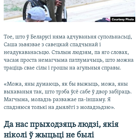
Тое, што ў Беларусі няма адчуваньня супольнасьці,
Саша зьвязвае з савецкай спадчынай і
неадукаванасьцю. Сталым людзям, па яго словах,
часам проста немагчыма патлумачыць, што можна
траціць свае сілы і грошы на агульныя справы.
«Можа, яны думаюць, як бы выжыць, можа, яны
выхаваныя так, што трэба ўсё сабе ў двор забіраць.
Магчыма, моладзь разважае па-іншаму. Я
спадзяюся толькі на дыялёгі з моладзьдзю».
Да нас прыходзяць людзі, якія
ніколі ў жыцьці не былі