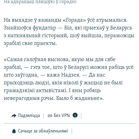
На адкрыцьці пляцоўкі ў Горадні
На выхадзе ў каманды «Горада» ўсё атрымалася.
Знайшоўся фундатар — Біл, які прыехаў у Беларусь
з натхняльнай гісторыяй, шоў выйшла, пераможцы
зрабілі свае праекты.
«Самая галоўная выснова, якую мы для сябе
зрабілі, — гэта тое, што ў Беларусі можна рабіць усё
што заўгодна, — кажа Надзея. — Да нас
прыходзяць людзі, якія ніколі ў жыцьці не былі
грамадзкімі актывістамі. І яны робяць
неверагодныя рэчы. Было б жаданьне».
Падзяліцца
Без VPN
Сачыце за абнаўленьнямі