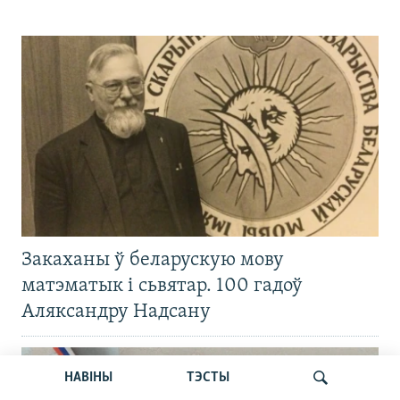
Закаханы ў беларускую мову
матэматык і сьвятар. 100 гадоў
Аляксандру Надсану
НАВІНЫ
ТЭСТЫ