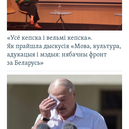
«Усё кепска і вельмі кепска».
Як прайшла дыскусія «Мова, культура,
адукацыя і мэдыя: нябачны фронт
за Беларусь»