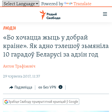
Powered by
Translate
Лінкі
ўнівэрсальнага
доступу
ЛЮДЗІ
НАВІНЫ
Перайсьці
«Бо хочацца жыць у добрай
да
ТОЛЬКІ НА СВАБОДЗЕ
УСЕ НАВІНЫ
краіне». Як адно тэлешоў зьмяніла
галоўнага
СУВЯЗЬ
ВІДЭА І ФОТА
ТЭСТЫ
зьместу
10 гарадоў Беларусі за адзін год
Перайсьці
ПАДПІСАЦЦА
ЛЮДЗІ
БЛОГІ
АБЫСЬЦІ БЛЯКАВАНЬНЕ
да
Антон Трафімовіч
ПАЛІТЫКА
ГІСТОРЫЯ НА СВАБОДЗЕ
ПАДЗЯЛІЦЦА ІНФАРМАЦЫЯЙ
RSS
галоўнай
САЧЫЦЕ ЗА АБНАЎЛЕНЬНЯМІ
29 чэрвень 2017, 11:37
навігацыі
ЭКАНОМІКА
ПАДКАСТЫ
ПАДКАСТЫ
Перайсьці
ВАЙНА
КНІГІ
FACEBOOK
Падзяліцца
Без VPN
да
БЕЛАРУСЫ НА ВАЙНЕ
АЎДЫЁКНІГІ
TWITTER
пошуку
Зрабіце Свабоду прыярытэтнай крыніцай ў Google
ПАЛІТВЯЗЬНІ
PREMIUM
Усе сайты РС/РСЭ