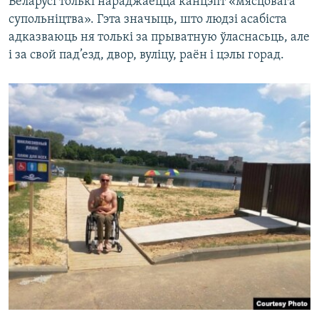
Беларусі толькі нараджаецца канцэпт «мясцовага
супольніцтва». Гэта значыць, што людзі асабіста
адказваюць ня толькі за прыватную ўласнасьць, але
і за свой пад’езд, двор, вуліцу, раён і цэлы горад.