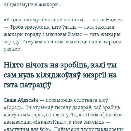
ініцыятыўныя жыхары.
«Улады нікому нічога не павінны, — кажа Надзея.
— Трэба зразумець, што ўлады — гэта таксама
жыхары гораду, і мясцовы бізнэс — гэта жыхары
гораду. Таму мы павінны зьмяняць нашы гарады
разам».
Ніхто нічога ня зробіць, калі ты
сам нуль кіляджоўляў энэргіі на
гэта патраціў
Саша Аўдзевіч
— пераможца сёлетняга шоў
«Горад». Ён атрымаў тысячу даляраў, каб зрабіць
даступным гарадзкі пляж у Лідзе. Пляж афіцыйна
называецца «інклюзіўны», а гэта значыць —
«даступны для ўсіх». Паўзьверх пяску пакладзены