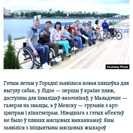
КУЛЬТУРА
МОВА
КАЛЯНДАР
НА ХВАЛЯХ СВАБОДЫ
Гэтым летам у Горадні зьявілася новая пляцоўка для
выгулу сабак, у Лідзе — першы ў краіне пляж,
даступны для інвалідаў-вазочнікаў, у Маладэчне —
галерэя на звалцы, а ў Менску — грузавік з арт-
цэнтрам і кінатэатрам. Ніводнага з гэтых аб’ектаў
не было ў плянах мясцовых выканкамаў. Яны
зьявіліся з ініцыятывы мясцовых жыхароў