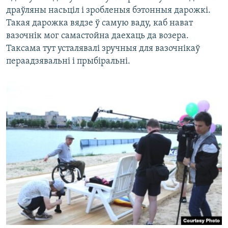
драўляны насьціл і зробленыя бэтонныя дарожкі.
Такая дарожка вядзе ў самую ваду, каб нават
вазочнік мог самастойна даехаць да возера.
Таксама тут усталявалі зручныя для вазочнікаў
пераадзявальні і прыбіральні.