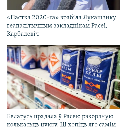
«Пастка 2020-га» зрабіла Лукашэнку
геапалітычным закладнікам Расеі, —
Карбалевіч
Беларусь прадала ў Расею рэкордную
колькасьць цукру. Ці хопіць яго самім