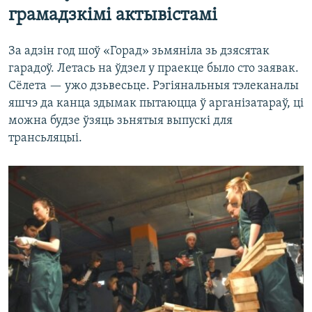
грамадзкімі актывістамі
За адзін год шоў «Горад» зьмяніла зь дзясятак
гарадоў. Летась на ўдзел у праекце было сто заявак.
Сёлета — ужо дзьвесьце. Рэгіянальныя тэлеканалы
яшчэ да канца здымак пытаюцца ў арганізатараў, ці
можна будзе ўзяць зьнятыя выпускі для
трансьляцыі.