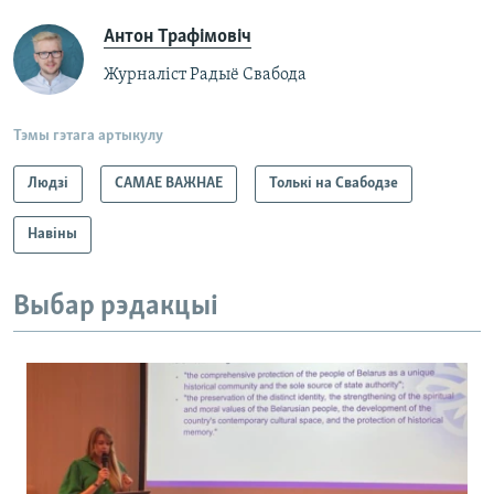
Антон Трафімовіч
Журналіст Радыё Свабода
Тэмы гэтага артыкулу
Людзі
САМАЕ ВАЖНАЕ
Толькі на Свабодзе
Навіны
Выбар рэдакцыі