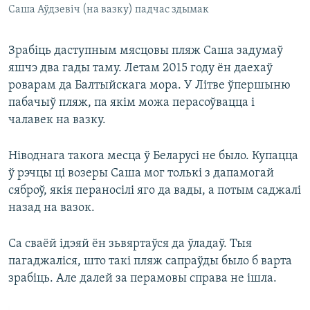
Саша Аўдзевіч (на вазку) падчас здымак
Зрабіць даступным мясцовы пляж Саша задумаў
яшчэ два гады таму. Летам 2015 году ён даехаў
роварам да Балтыйскага мора. У Літве ўпершыню
пабачыў пляж, па якім можа перасоўвацца і
чалавек на вазку.
Ніводнага такога месца ў Беларусі не было. Купацца
ў рэчцы ці возеры Саша мог толькі з дапамогай
сяброў, якія пераносілі яго да вады, а потым саджалі
назад на вазок.
Са сваёй ідэяй ён зьвяртаўся да ўладаў. Тыя
пагаджаліся, што такі пляж сапраўды было б варта
зрабіць. Але далей за перамовы справа не ішла.