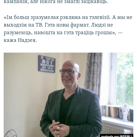
кампаній, але нікога не змаглі зацікавіць.
«Ім больш зразумелая рэкляма на тэлевізіі. А мы не
выходзім на ТВ. Гэта новы фармат. Людзі не
разумеюць, навошта на гэта траціць грошы», —
кажа Надзея.