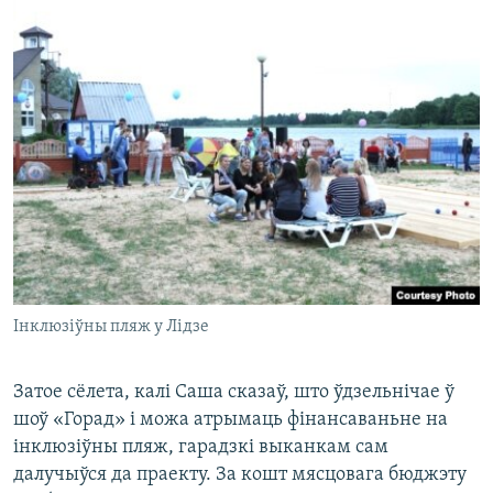
Інклюзіўны пляж у Лідзе
Затое сёлета, калі Саша сказаў, што ўдзельнічае ў
шоў «Горад» і можа атрымаць фінансаваньне на
інклюзіўны пляж, гарадзкі выканкам сам
далучыўся да праекту. За кошт мясцовага бюджэту