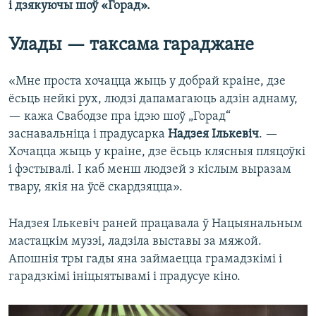
і дзякуючы шоў «Горад».
Улады — таксама гараджане
«Мне проста хочацца жыць у добрай краіне, дзе
ёсьць нейкі рух, людзі дапамагаюць адзін аднаму,
— кажа Свабодзе пра ідэю шоў „Горад“
заснавальніца і прадусарка
Надзея Ількевіч
. —
Хочацца жыць у краіне, дзе ёсьць клясныя пляцоўкі
і фэстывалі. І каб менш людзей з кіслым выразам
твару, якія на ўсё скардзяцца».
Надзея Ількевіч раней працавала ў Нацыянальным
мастацкім музэі, ладзіла выставы за мяжой.
Апошнія тры гады яна займаецца грамадзкімі і
гарадзкімі ініцыятывамі і прадусуе кіно.