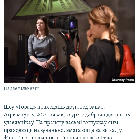
Надзея Ількевіч
Шоў «Горад» праходзіць другі год запар.
Атрымаўшы 200 заявак, журы адабрала дваццаць
удзельнікаў. На працягу васьмі выпускаў яны
праходзяць навучаньне, змагаюцца за выхад у
фінал і грашовы прыз. Грошы на сваю ідэю