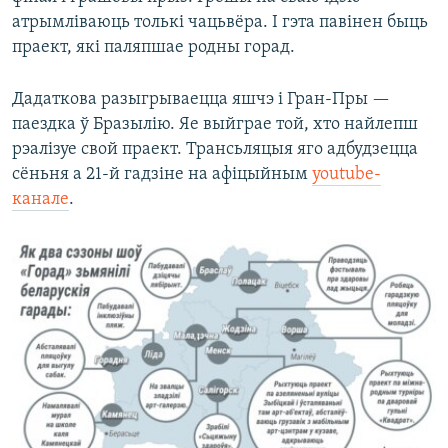
атрымліваюць толькі чацьвёра. І гэта павінен быць
праект, які паляпшае родны горад.
Дадаткова разыгрываецца яшчэ і Гран-Пры —
паездка ў Бразылію. Яе выйграе той, хто найлепш
рэалізуе свой праект. Трансьляцыя яго адбудзецца
сёньня а 21-й гадзіне на афіцыйным
youtube-
канале
.