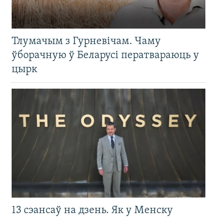
Тлумачым з Гурневічам. Чаму
ўборачную ў Беларусі ператвараюць у
цырк
13 сэансаў на дзень. Як у Менску