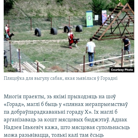
Пляцоўка для выгулу сабак, якая зьявілася ў Горадні
Многія праекты, зь якімі прыходзяць на шоў
«Горад», маглі б быць у «плянах мерапрыемстваў
па добраўпарадкаваньні гораду Х». Іх маглі б
арганізаваць за кошт мясцовых бюджэтаў. Аднак
Надзея Ількевіч кажа, што мясцовая супольнасьць
можа разьвівацца, толькі калі там ёсьць