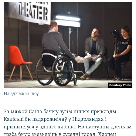
На здымках шоў
За мяжой Саша бачыў зусім іншыя прыклады.
Калісьці ён падарожнічаў у Нідэрляндах і
прыпыняўся ў аднаго хлопца. На наступны дзень ім
трэба было зьезьдзіць у суседні горад. Хлопец