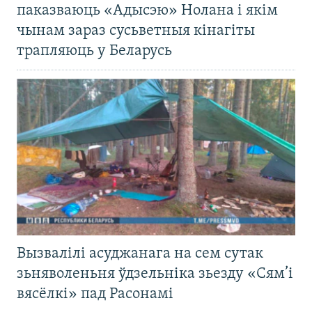
паказваюць «Адысэю» Нолана і якім
чынам зараз сусьветныя кінагіты
трапляюць у Беларусь
Вызвалілі асуджанага на сем сутак
зьняволеньня ўдзельніка зьезду «Сям’і
вясёлкі» пад Расонамі