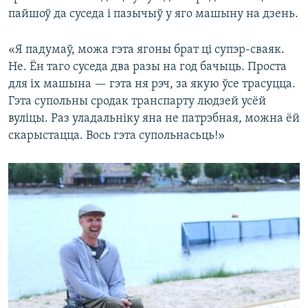
пайшоў да суседа і пазычыў у яго машыну на дзень.
«Я падумаў, можа гэта ягоны брат ці супэр-сваяк.
Не. Ён таго суседа два разы на год бачыць. Проста
для іх машына — гэта ня рэч, за якую ўсе трасуцца.
Гэта супольны сродак транспарту людзей усёй
вуліцы. Раз уладальніку яна не патрэбная, можна ёй
скарыстацца. Вось гэта супольнасьць!»