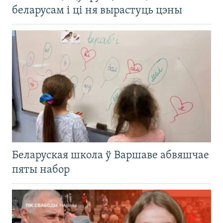
беларусам і ці ня вырастуць цэны
Беларуская школа ў Варшаве абвяшчае
пяты набор