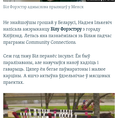
Біл Форэстэр адмыслова прыляцеў у Менск
Не знайшоўшы грошай у Беларусі, Надзея Ількевіч
напісала амэрыканцу
Білу Форэстэру
з гораду
Кліўлэнд. Летась яна пазнаёмілася зь Білам падчас
праграмы Community Connections.
Сем год таму Біл перанёс інсульт. Ён быў
паралізаваны, але навучыўся наноў хадзіць і
гаварыць. Цяпер ён бегае паўмаратоны і малюе
карціны. А яшчэ актыўна ўдзельнічае ў мясцовых
праектах.