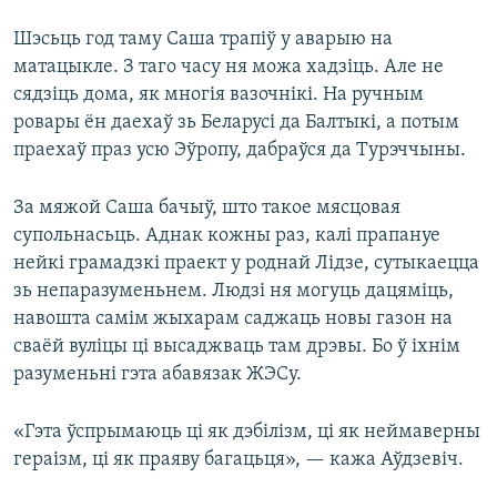
Шэсьць год таму Саша трапіў у аварыю на
матацыкле. З таго часу ня можа хадзіць. Але не
сядзіць дома, як многія вазочнікі. На ручным
ровары ён даехаў зь Беларусі да Балтыкі, а потым
праехаў праз усю Эўропу, дабраўся да Турэччыны.
За мяжой Саша бачыў, што такое мясцовая
супольнасьць. Аднак кожны раз, калі прапануе
нейкі грамадзкі праект у роднай Лідзе, сутыкаецца
зь непаразуменьнем. Людзі ня могуць дацяміць,
навошта самім жыхарам саджаць новы газон на
сваёй вуліцы ці высаджваць там дрэвы. Бо ў іхнім
разуменьні гэта абавязак ЖЭСу.
«Гэта ўспрымаюць ці як дэбілізм, ці як неймаверны
гераізм, ці як праяву багацьця», — кажа Аўдзевіч.