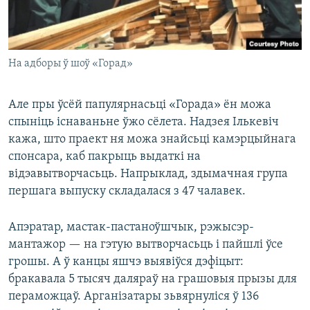
На адборы ў шоў «Горад»
Але пры ўсёй папулярнасьці «Горада» ён можа
спыніць існаваньне ўжо сёлета. Надзея Ількевіч
кажа, што праект ня можа знайсьці камэрцыйнага
спонсара, каб пакрыць выдаткі на
відэавытворчасьць. Напрыклад, здымачная група
першага выпуску складалася з 47 чалавек.
Апэратар, мастак-пастаноўшчык, рэжысэр-
мантажор — на гэтую вытворчасьць і пайшлі ўсе
грошы. А ў канцы яшчэ выявіўся дэфіцыт:
бракавала 5 тысяч даляраў на грашовыя прызы для
пераможцаў. Арганізатары зьвярнуліся ў 136