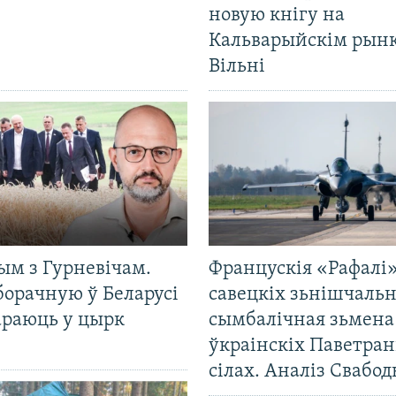
новую кнігу на
Кальварыйскім рынк
Вільні
ым з Гурневічам.
Францускія «Рафалі»
борачную ў Беларусі
савецкіх зьнішчаль
араюць у цырк
сымбалічная зьмена
ўкраінскіх Паветра
сілах. Аналіз Свабо