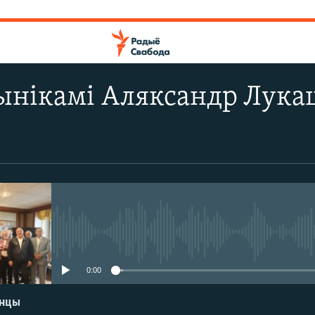
вынікамі Аляксандр Лука
No media source currently avail
0:00
енцы