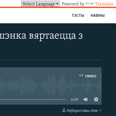
Powered by
Translate
ТЭСТЫ
НАВІНЫ
шэнка вяртаецца з
EMBED
able
12:29
Наўпроставы лінк
EMBED