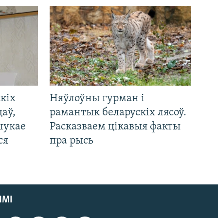
кіх
Няўлоўны гурман і
цаў,
рамантык беларускіх лясоў.
шукае
Расказваем цікавыя факты
ся
пра рысь
ЯМІ