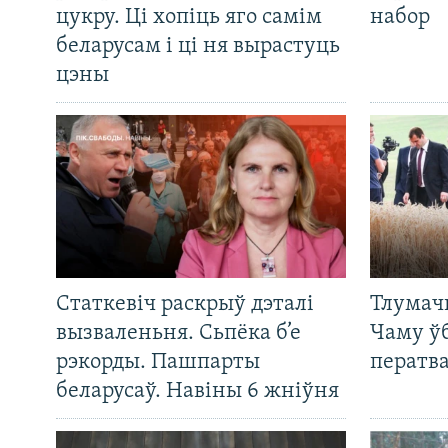
цукру. Ці хопіць яго самім
набор
беларусам і ці ня вырастуць
цэны
Статкевіч раскрыў дэталі
Тлумач
вызваленьня. Сьпёка б’е
Чаму ў
рэкорды. Пашпарты
ператв
беларусаў. Навіны 6 жніўня