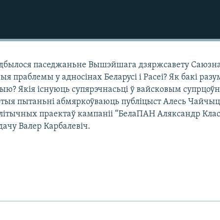
 адбылося паседжаньне Вышэйшага дзяржсавету Саюзн
ыя праблемы у адносінах Беларусі і Расеі? Як бакі раз
ыю? Якія існуюць супярэчнасьці ў вайсковым супрцоўн
этыя пытаньні абмяркоўваюць публіцыст Алесь Чайчыц
алітычных праектаў кампаніі “БелаПАН Аляксандр Клас
дачу Валер Карбалевіч.