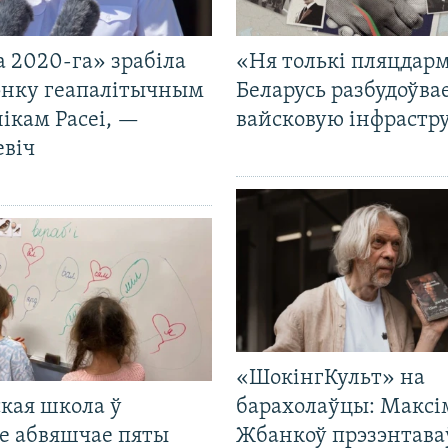
 2020-га» зрабіла
«Ня толькі пляцдарм
нку геапалітычным
Беларусь разбудоўва
ікам Расеі, —
вайсковую інфрастр
евіч
«ШокінгКульт» на
кая школа ў
барахолаўцы: Максі
е абвяшчае пяты
Жбанкоў прэзэнтава