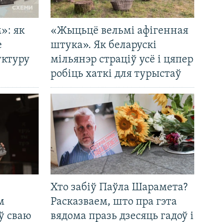
»: як
«Жыцьцё вельмі афігенная
е
штука». Як беларускі
уктуру
мільянэр страціў усё і цяпер
робіць хаткі для турыстаў
Хто забіў Паўла Шарамета?
м
Расказваем, што пра гэта
ў сваю
вядома празь дзесяць гадоў і