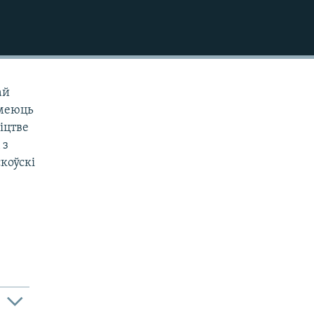
ай
умеюць
іцтве
 з
коўскі