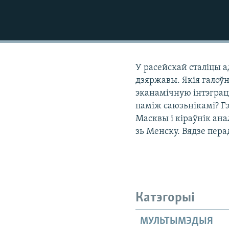
КАЛЯНДАР
НА ХВАЛЯХ СВАБОДЫ
У расейскай сталіцы
дзяржавы. Якія галоўн
эканамічную інтэграц
паміж саюзьнікамі? Г
Масквы і кіраўнік ан
зь Менску. Вядзе пера
Катэгорыі
МУЛЬТЫМЭДЫЯ