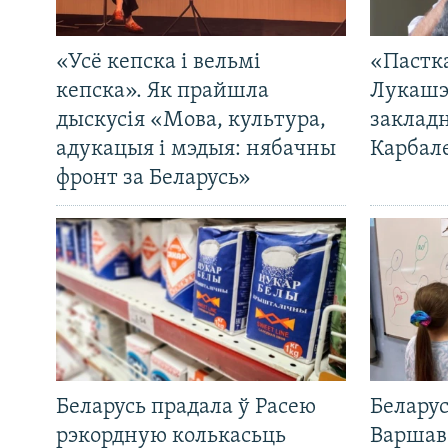
«Усё кепска і вельмі
«Пастка
кепска». Як прайшла
Лукашэ
дыскусія «Мова, культура,
закладн
адукацыя і мэдыя: нябачны
Карбал
фронт за Беларусь»
Беларусь прадала ў Расею
Беларус
рэкордную колькасьць
Варшав