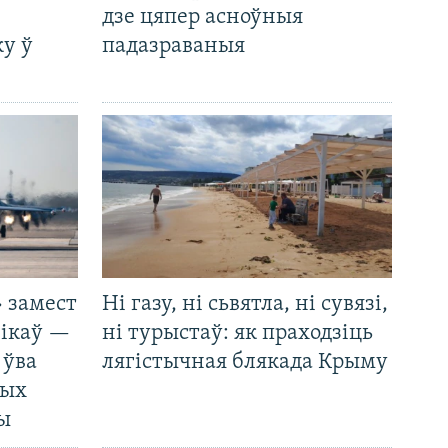
дзе цяпер асноўныя
у ў
падазраваныя
 замест
Ні газу, ні сьвятла, ні сувязі,
нікаў —
ні турыстаў: як праходзіць
 ўва
лягістычная блякада Крыму
ных
ды