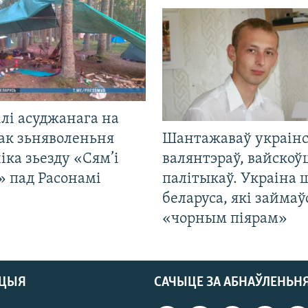
лі асуджанага на
ак зьняволеньня
Шантажаваў украінс
іка зьезду «Сям’і
валянтэраў, вайскоў
» пад Расонамі
палітыкаў. Украіна 
беларуса, які займаў
«чорным піярам»
АЦЫЯ
САЧЫЦЕ ЗА АБНАЎЛЕНЬН