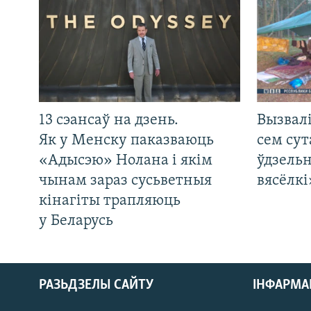
13 сэансаў на дзень.
Вызвалі
Як у Менску паказваюць
сем сут
«Адысэю» Нолана і якім
ўдзельн
чынам зараз сусьветныя
вясёлкі
кінагіты трапляюць
у Беларусь
РАЗЬДЗЕЛЫ САЙТУ
ІНФАРМ