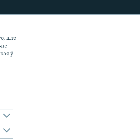
го, што
ьне
акая ў