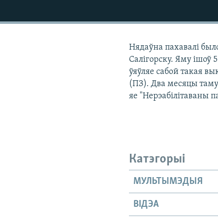
КАЛЯНДАР
НА ХВАЛЯХ СВАБОДЫ
Нядаўна пахавалі был
Салігорску. Яму ішоў 5
ўяўляе сабой такая в
(ПЗ). Два месяцы таму
яе "Нерэабілітаваны п
Катэгорыі
МУЛЬТЫМЭДЫЯ
ВІДЭА