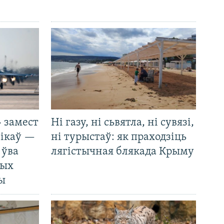
 замест
Ні газу, ні сьвятла, ні сувязі,
нікаў —
ні турыстаў: як праходзіць
 ўва
лягістычная блякада Крыму
ных
ды