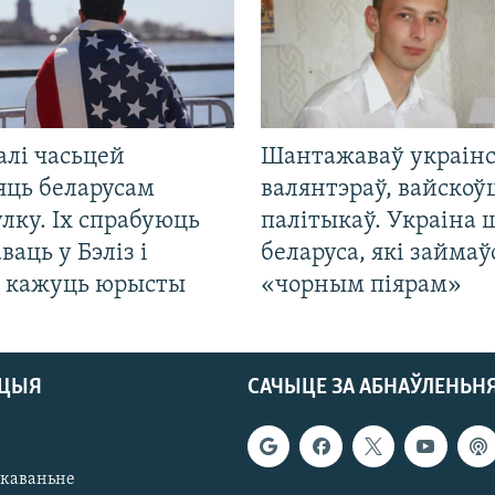
алі часьцей
Шантажаваў украінс
яць беларусам
валянтэраў, вайскоў
лку. Іх спрабуюць
палітыкаў. Украіна 
ваць у Бэліз і
беларуса, які займаў
, кажуць юрысты
«чорным піярам»
АЦЫЯ
САЧЫЦЕ ЗА АБНАЎЛЕНЬН
якаваньне