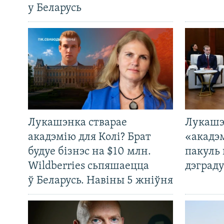
у Беларусь
Лукашэнка стварае
Лукашэ
акадэмію для Колі? Брат
«акадэ
будуе бізнэс на $10 млн.
пакуль 
Wildberries сьпяшаецца
дэграду
ў Беларусь. Навіны 5 жніўня