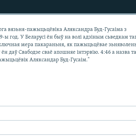
ога вязьня-пажыцьцёвіка Аляксандра Буд-Гусаіма з
9-ы год. У Беларусі ён быў на волі адзіным сьведкам та
ыключная мера пакараньня, як пажыцьцёвае зьняволен
 ён даў Свабодзе сваё апошняе інтэрвію. 4:46 а назва т
ажыцьцёвік Аляксандар Буд-Гусаім."