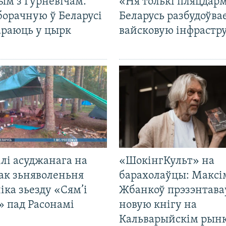
ым з Гурневічам.
«Ня толькі пляцдарм
борачную ў Беларусі
Беларусь разбудоўва
араюць у цырк
вайсковую інфрастр
лі асуджанага на
«ШокінгКульт» на
ак зьняволеньня
барахолаўцы: Максі
іка зьезду «Сям’і
Жбанкоў прэзэнтава
» пад Расонамі
новую кнігу на
Кальварыйскім рынк