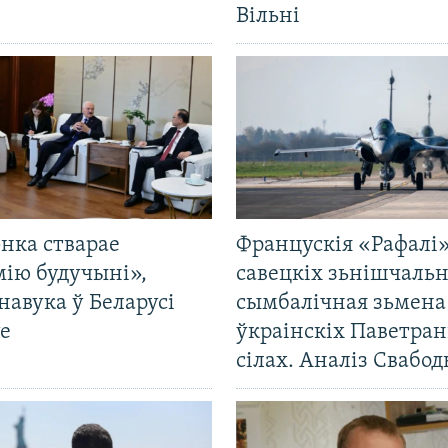
Вільні
нка стварае
Францускія «Рафалі»
мію будучыні»,
савецкіх зьнішчаль
навука ў Беларусі
сымбалічная зьмена
е
ўкраінскіх Паветра
сілах. Аналіз Свабо