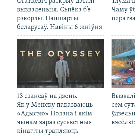
Статкевіч раскрыў дэталі
Тлумач
вызваленьня. Сьпёка б’е
Чаму ў
рэкорды. Пашпарты
ператв
беларусаў. Навіны 6 жніўня
13 сэансаў на дзень.
Вызвалі
Як у Менску паказваюць
сем сут
«Адысэю» Нолана і якім
ўдзельн
чынам зараз сусьветныя
вясёлкі
кінагіты трапляюць