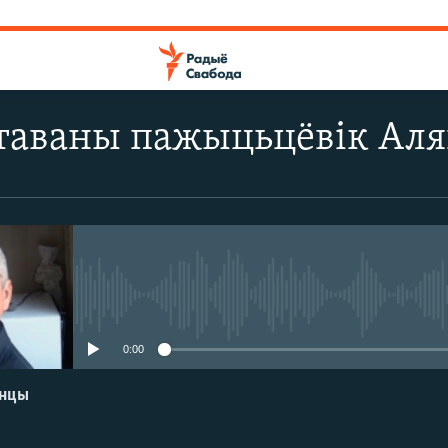
таваны пажыцьцёвік Аля
No media source currently avail
0:00
енцы