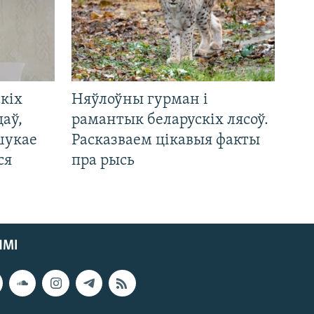
кіх
Няўлоўны гурман і
цаў,
рамантык беларускіх лясоў.
шукае
Расказваем цікавыя факты
ся
пра рысь
ЯМІ