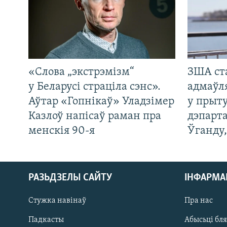
«Слова „экстрэмізм“
ЗША ст
у Беларусі страціла сэнс».
адмаўл
Аўтар «Гопнікаў» Уладзімер
у прыту
Казлоў напісаў раман пра
дэпарта
менскія 90-я
Ўганду
РАЗЬДЗЕЛЫ САЙТУ
ІНФАРМ
Стужка навінаў
Пра нас
Падкасты
Абысьці бл