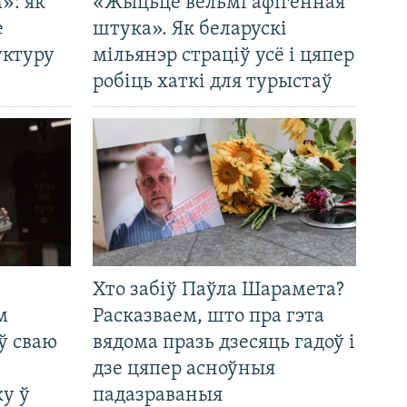
»: як
«Жыцьцё вельмі афігенная
е
штука». Як беларускі
уктуру
мільянэр страціў усё і цяпер
робіць хаткі для турыстаў
Хто забіў Паўла Шарамета?
м
Расказваем, што пра гэта
ў сваю
вядома празь дзесяць гадоў і
дзе цяпер асноўныя
у ў
падазраваныя