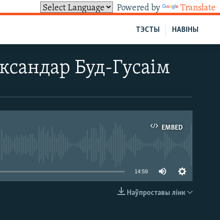
Powered by
Translate
ТЭСТЫ
НАВІНЫ
ксандар Буд-Гусаім
EMBED
able
14:59
Наўпроставы лінк
EMBED