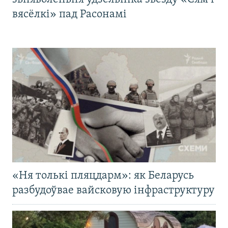
вясёлкі» пад Расонамі
«Ня толькі пляцдарм»: як Беларусь
разбудоўвае вайсковую інфраструктуру