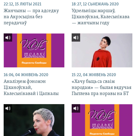
22:12, 15 ЛЮТЫ 2021
18:27, 12 СЬНЕЖАНЬ 2020
Жанчыны — пра адседку
Удзельніцы маршаў,
на Акрэсьціна без
Ціханоўская, Калесьнікава
перадачаў
— жанчыны году
16:06, 04 ЖНІВЕНЬ 2020
15:22, 04 ЖНІВЕНЬ 2020
Аналізуем фэномэн
«Хачу быць са сваім
Ціханоўскай,
народам» — былая вядучая
Калесьнікавай і Цапкалы
Пытлева пра норавы на БТ