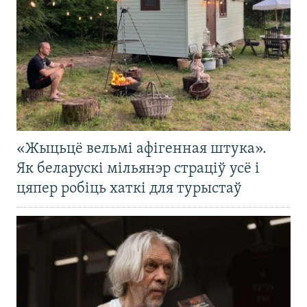
«Жыцьцё вельмі афігенная штука».
Як беларускі мільянэр страціў усё і
цяпер робіць хаткі для турыстаў