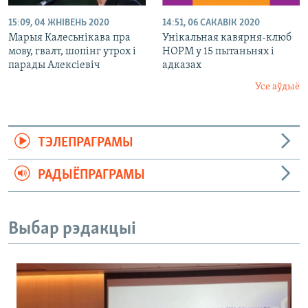
15:09, 04 ЖНІВЕНЬ 2020
14:51, 06 САКАВІК 2020
Марыя Калесьнікава пра
Унікальная кавярня-клюб
мову, гвалт, шопінг утрох і
НОРМ у 15 пытаньнях і
парады Алексіевіч
адказах
Усе аўдыё
ТЭЛЕПРАГРАМЫ
РАДЫЁПРАГРАМЫ
Выбар рэдакцыі