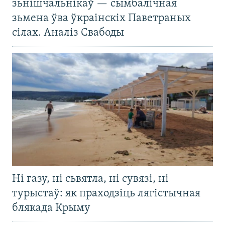
зьнішчальнікаў — сымбалічная
зьмена ўва ўкраінскіх Паветраных
сілах. Аналіз Свабоды
Ні газу, ні сьвятла, ні сувязі, ні
турыстаў: як праходзіць лягістычная
блякада Крыму