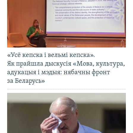
«Усё кепска і вельмі кепска».
Як прайшла дыскусія «Мова, культура,
адукацыя і мэдыя: нябачны фронт
за Беларусь»