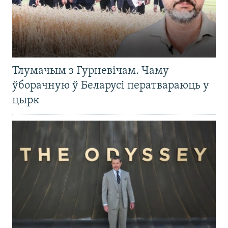
Тлумачым з Гурневічам. Чаму
ўборачную ў Беларусі ператвараюць у
цырк