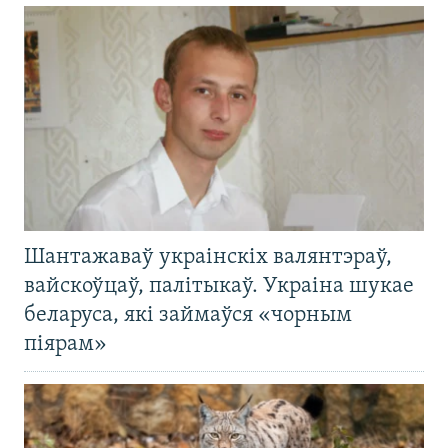
Шантажаваў украінскіх валянтэраў,
вайскоўцаў, палітыкаў. Украіна шукае
беларуса, які займаўся «чорным
піярам»