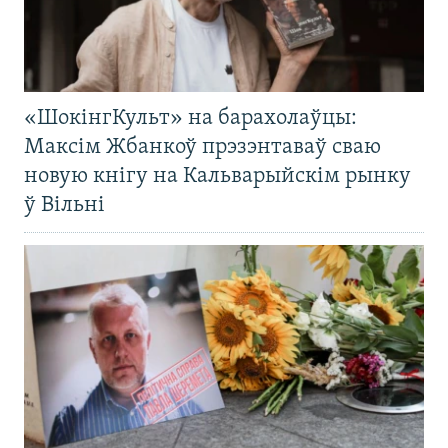
«ШокінгКульт» на барахолаўцы:
Максім Жбанкоў прэзэнтаваў сваю
новую кнігу на Кальварыйскім рынку
ў Вільні