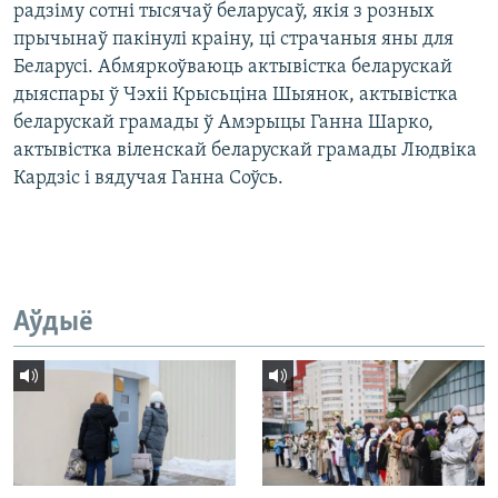
радзіму сотні тысячаў беларусаў, якія з розных
прычынаў пакінулі краіну, ці страчаныя яны для
Беларусі. Абмяркоўваюць актывістка беларускай
дыяспары ў Чэхіі Крысьціна Шыянок, актывістка
беларускай грамады ў Амэрыцы Ганна Шарко,
актывістка віленскай беларускай грамады Людвіка
Кардзіс і вядучая Ганна Соўсь.
Аўдыё