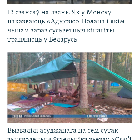
13 сэансаў на дзень. Як у Менску
паказваюць «Адысэю» Нолана і якім
чынам зараз сусьветныя кінагіты
трапляюць у Беларусь
Вызвалілі асуджанага на сем сутак
зьняволеньня ўдзельніка зьезду «Сям’і