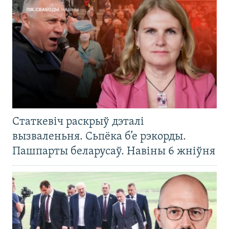
Статкевіч раскрыў дэталі
вызваленьня. Сьпёка б’е рэкорды.
Пашпарты беларусаў. Навіны 6 жніўня