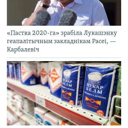
«Пастка 2020-га» зрабіла Лукашэнку
геапалітычным закладнікам Расеі, —
Карбалевіч