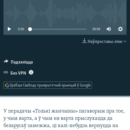
КУЛЬТУРА
МОВА
КАЛЯНДАР
НА ХВАЛЯХ СВАБОДЫ
No media source currently available
0:00
29:59
Наўпроставы лінк
Падзяліцца
Без VPN
Зрабіце Свабоду прыярытэтнай крыніцай ў Google
У перадачы «Толькі жанчыны» пагаворым пра тое,
у чым варта, а ў чым ня варта прыслухацца да
беларусаў замежжа, ці калі-небудзь вернуцца на