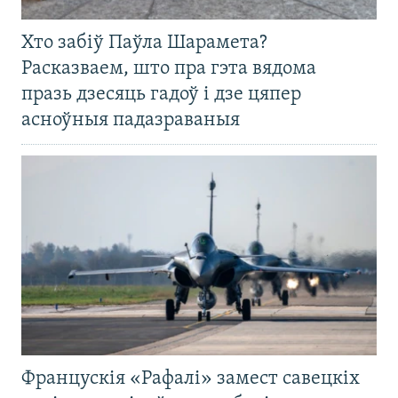
Хто забіў Паўла Шарамета?
Расказваем, што пра гэта вядома
празь дзесяць гадоў і дзе цяпер
асноўныя падазраваныя
Францускія «Рафалі» замест савецкіх