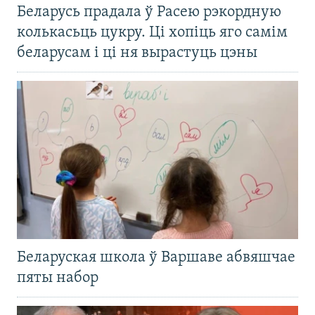
Беларусь прадала ў Расею рэкордную
колькасьць цукру. Ці хопіць яго самім
беларусам і ці ня вырастуць цэны
Беларуская школа ў Варшаве абвяшчае
пяты набор