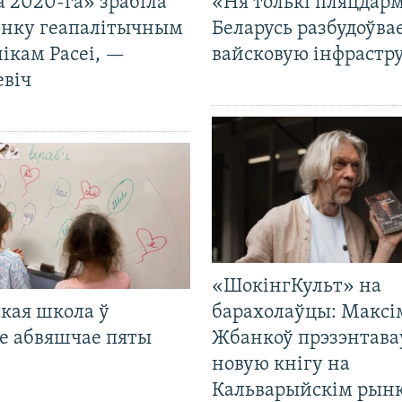
 2020-га» зрабіла
«Ня толькі пляцдарм
нку геапалітычным
Беларусь разбудоўва
ікам Расеі, —
вайсковую інфрастр
евіч
«ШокінгКульт» на
кая школа ў
барахолаўцы: Максі
е абвяшчае пяты
Жбанкоў прэзэнтава
новую кнігу на
Кальварыйскім рынк