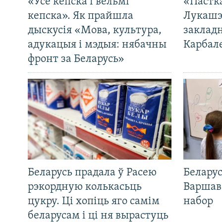
«Усё кепска і вельмі
«Пастка
кепска». Як прайшла
Лукашэ
дыскусія «Мова, культура,
закладн
адукацыя і мэдыя: нябачны
Карбал
фронт за Беларусь»
Беларусь прадала ў Расею
Беларус
рэкордную колькасьць
Варшав
цукру. Ці хопіць яго самім
набор
беларусам і ці ня вырастуць