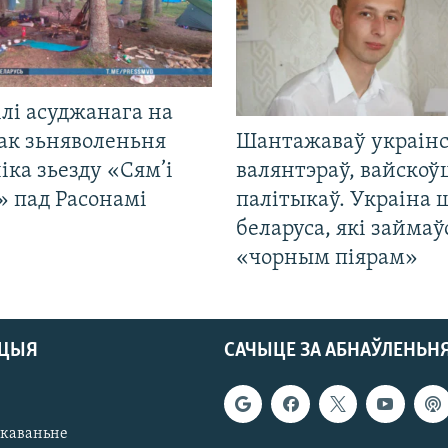
лі асуджанага на
ак зьняволеньня
Шантажаваў украінс
іка зьезду «Сям’і
валянтэраў, вайскоў
» пад Расонамі
палітыкаў. Украіна 
беларуса, які займаў
«чорным піярам»
АЦЫЯ
САЧЫЦЕ ЗА АБНАЎЛЕНЬН
якаваньне