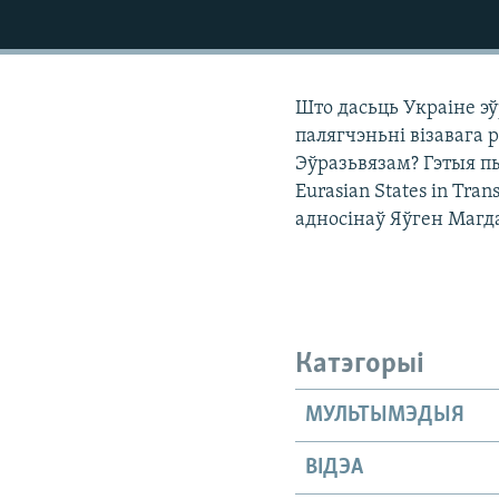
КАЛЯНДАР
НА ХВАЛЯХ СВАБОДЫ
Што дасьць Украіне эў
палягчэньні візавага 
Эўразьвязам? Гэтыя п
Eurasian States in Tra
адносінаў Яўген Магд
Катэгорыі
МУЛЬТЫМЭДЫЯ
ВІДЭА