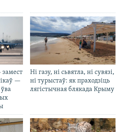
 замест
Ні газу, ні сьвятла, ні сувязі,
нікаў —
ні турыстаў: як праходзіць
 ўва
лягістычная блякада Крыму
ных
ды