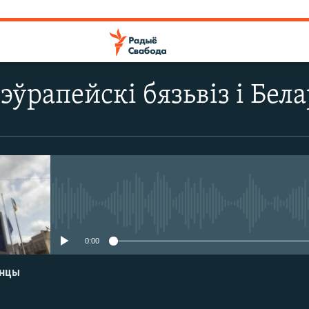
эўрапейскі бязьвіз і Бел
No media source currently avail
0:00
енцы