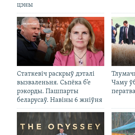
цэны
Статкевіч раскрыў дэталі
Тлумач
вызваленьня. Сьпёка б’е
Чаму ў
рэкорды. Пашпарты
ператв
беларусаў. Навіны 6 жніўня