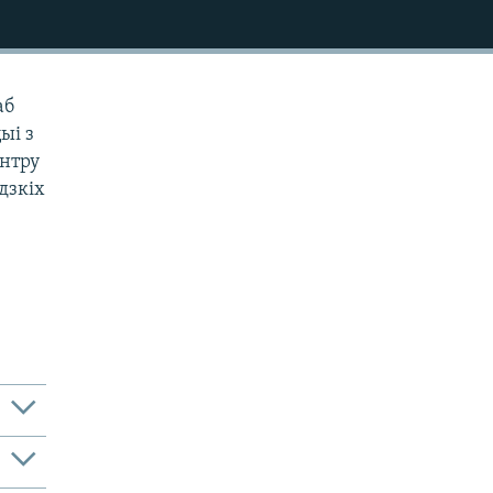
аб
ыі з
энтру
адзкіх