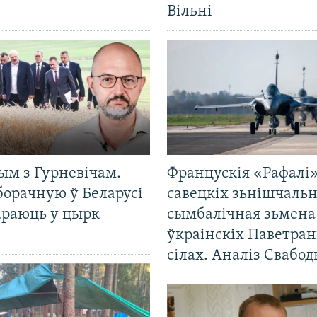
Вільні
ым з Гурневічам.
Францускія «Рафалі»
борачную ў Беларусі
савецкіх зьнішчаль
араюць у цырк
сымбалічная зьмена
ўкраінскіх Паветра
сілах. Аналіз Свабо