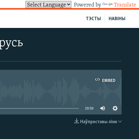
Powered by
Translate
ТЭСТЫ
НАВІНЫ
арусь
EMBED
able
29:59
Наўпроставы лінк
EMBED