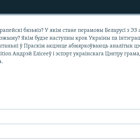
рапейскі бязьвіз? У якім стане перамовы Беларусі з ЭЗ 
рэжыму? Якім будзе наступны крок Украіны па інтэграц
ытаньні ў Праскім акцэнце абмяркоўваюць аналітык ц
nsition Андрэй Елісееў і эспэрт украінскага Цэнтру грам
а.