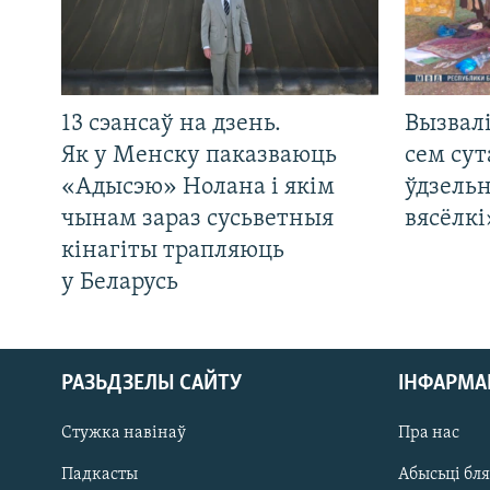
13 сэансаў на дзень.
Вызвалі
Як у Менску паказваюць
сем сут
«Адысэю» Нолана і якім
ўдзельн
чынам зараз сусьветныя
вясёлкі
кінагіты трапляюць
у Беларусь
РАЗЬДЗЕЛЫ САЙТУ
ІНФАРМ
Стужка навінаў
Пра нас
Падкасты
Абысьці бл