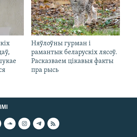
кіх
Няўлоўны гурман і
цаў,
рамантык беларускіх лясоў.
шукае
Расказваем цікавыя факты
ся
пра рысь
ЯМІ