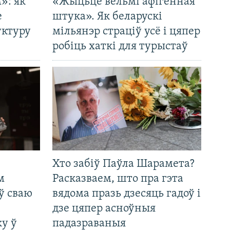
»: як
«Жыцьцё вельмі афігенная
е
штука». Як беларускі
уктуру
мільянэр страціў усё і цяпер
робіць хаткі для турыстаў
Хто забіў Паўла Шарамета?
м
Расказваем, што пра гэта
ў сваю
вядома празь дзесяць гадоў і
дзе цяпер асноўныя
у ў
падазраваныя