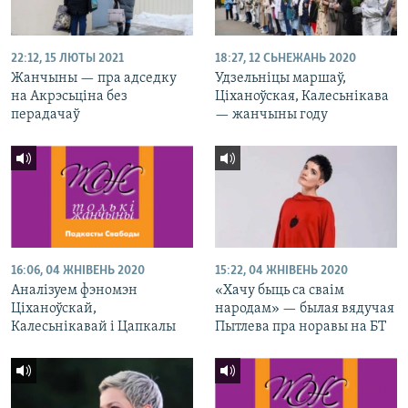
22:12, 15 ЛЮТЫ 2021
18:27, 12 СЬНЕЖАНЬ 2020
Жанчыны — пра адседку
Удзельніцы маршаў,
на Акрэсьціна без
Ціханоўская, Калесьнікава
перадачаў
— жанчыны году
16:06, 04 ЖНІВЕНЬ 2020
15:22, 04 ЖНІВЕНЬ 2020
Аналізуем фэномэн
«Хачу быць са сваім
Ціханоўскай,
народам» — былая вядучая
Калесьнікавай і Цапкалы
Пытлева пра норавы на БТ