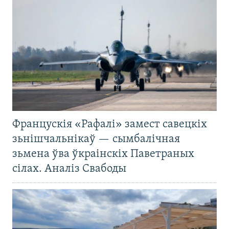
Францускія «Рафалі» замест савецкіх
зьнішчальнікаў — сымбалічная
зьмена ўва ўкраінскіх Паветраных
сілах. Аналіз Свабоды