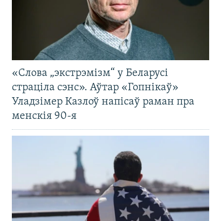
«Слова „экстрэмізм“ у Беларусі
страціла сэнс». Аўтар «Гопнікаў»
Уладзімер Казлоў напісаў раман пра
менскія 90-я