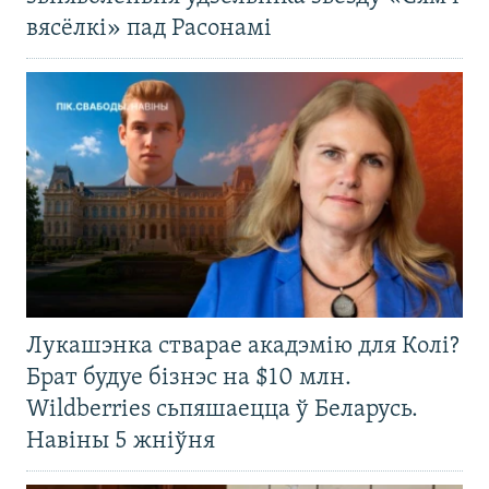
вясёлкі» пад Расонамі
Лукашэнка стварае акадэмію для Колі?
Брат будуе бізнэс на $10 млн.
Wildberries сьпяшаецца ў Беларусь.
Навіны 5 жніўня