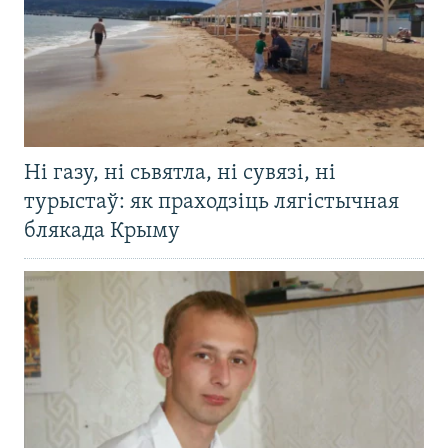
Ні газу, ні сьвятла, ні сувязі, ні
турыстаў: як праходзіць лягістычная
блякада Крыму