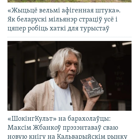
«Жыцьцё вельмі афігенная штука».
Як беларускі мільянэр страціў усё і
цяпер робіць хаткі для турыстаў
«ШокінгКульт» на барахолаўцы:
Максім Жбанкоў прэзэнтаваў сваю
новую кнігу на Кальварыйскім рынку