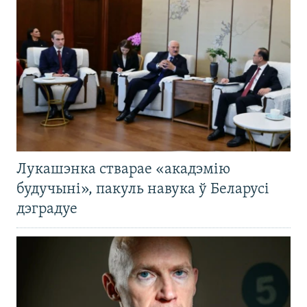
Лукашэнка стварае «акадэмію
будучыні», пакуль навука ў Беларусі
дэградуе