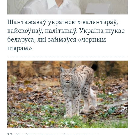
Шантажаваў украінскіх валянтэраў,
вайскоўцаў, палітыкаў. Украіна шукае
беларуса, які займаўся «чорным
піярам»