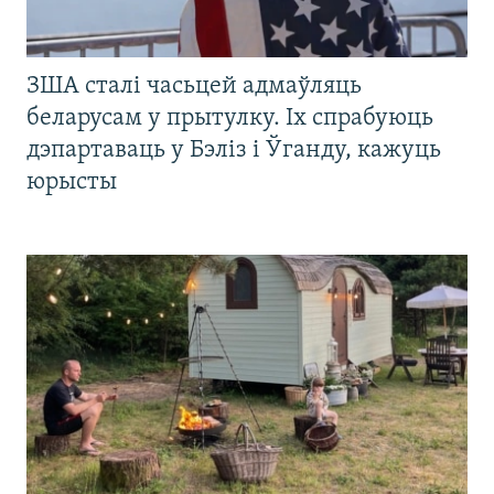
ЗША сталі часьцей адмаўляць
беларусам у прытулку. Іх спрабуюць
дэпартаваць у Бэліз і Ўганду, кажуць
юрысты