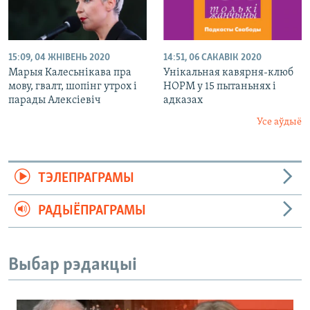
15:09, 04 ЖНІВЕНЬ 2020
14:51, 06 САКАВІК 2020
Марыя Калесьнікава пра
Унікальная кавярня-клюб
мову, гвалт, шопінг утрох і
НОРМ у 15 пытаньнях і
парады Алексіевіч
адказах
Усе аўдыё
ТЭЛЕПРАГРАМЫ
РАДЫЁПРАГРАМЫ
Выбар рэдакцыі