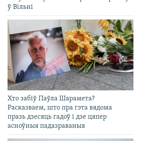
ў Вільні
Хто забіў Паўла Шарамета?
Расказваем, што пра гэта вядома
празь дзесяць гадоў і дзе цяпер
асноўныя падазраваныя