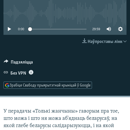
КУЛЬТУРА
МОВА
КАЛЯНДАР
НА ХВАЛЯХ СВАБОДЫ
No media source currently available
0:00
29:59
Наўпроставы лінк
Падзяліцца
Без VPN
Зрабіце Свабоду прыярытэтнай крыніцай ў Google
У перадачы «Толькі жанчыны» гаворым пра тое,
што можа і што ня можа аб'яднаць беларусаў, на
якой глебе беларусы салідарызуюцца, і на якой