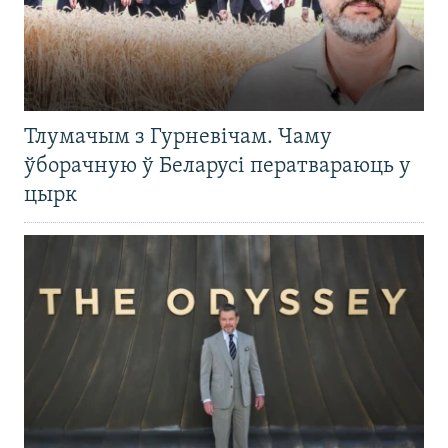
Тлумачым з Гурневічам. Чаму
ўборачную ў Беларусі ператвараюць у
цырк