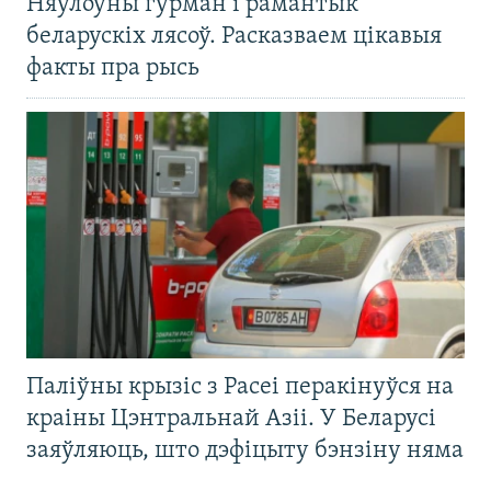
Няўлоўны гурман і рамантык
беларускіх лясоў. Расказваем цікавыя
факты пра рысь
Паліўны крызіс з Расеі перакінуўся на
краіны Цэнтральнай Азіі. У Беларусі
заяўляюць, што дэфіцыту бэнзіну няма