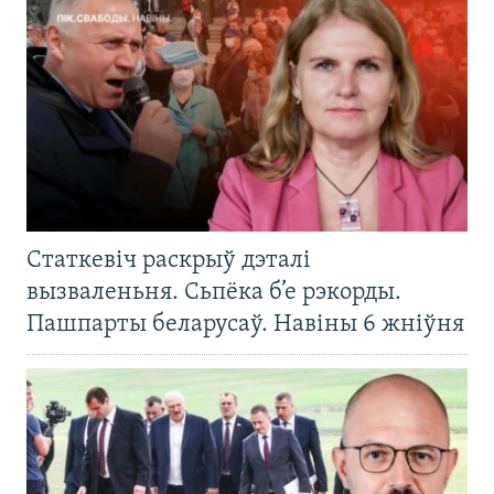
Статкевіч раскрыў дэталі
вызваленьня. Сьпёка б’е рэкорды.
Пашпарты беларусаў. Навіны 6 жніўня