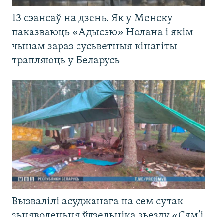
13 сэансаў на дзень. Як у Менску
паказваюць «Адысэю» Нолана і якім
чынам зараз сусьветныя кінагіты
трапляюць у Беларусь
Вызвалілі асуджанага на сем сутак
зьняволеньня ўдзельніка зьезду «Сям’і