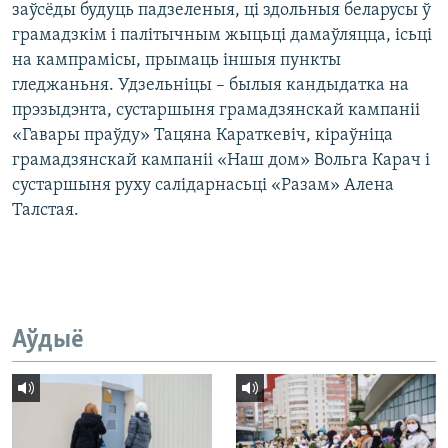
заўсёды будуць падзеленыя, ці здольныя беларусы ў
грамадзкім і палітычным жыцьці дамаўляцца, ісьці
на кампрамісы, прымаць іншыя пункты
гледжаньня. Удзельніцы – былыя кандыдатка на
прэзыдэнта, сустаршыня грамадзянскай кампаніі
«Гавары праўду» Тацяна Караткевіч, кіраўніца
грамадзянскай кампаніі «Наш дом» Вольга Карач і
сустаршыня руху салідарнасьці «Разам» Алена
Талстая.
Аўдыё