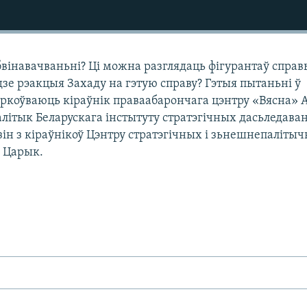
вінавачваньні? Ці можна разглядаць фігурантаў справ
дзе рэакцыя Захаду на гэтую справу? Гэтыя пытаньні ў
ркоўваюць кіраўнік праваабарончага цэнтру «Вясна» 
алітык Беларускага інстытуту стратэгічных дасьледава
зін з кіраўнікоў Цэнтру стратэгічных і зьнешнепаліты
 Царык.