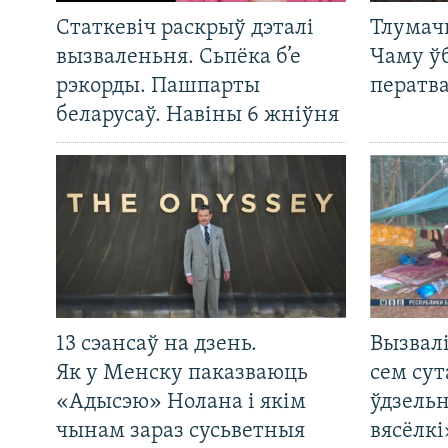
Статкевіч раскрыў дэталі
Тлумач
вызваленьня. Сьпёка б’е
Чаму ў
рэкорды. Пашпарты
ператв
беларусаў. Навіны 6 жніўня
13 сэансаў на дзень.
Вызвалі
Як у Менску паказваюць
сем сут
«Адысэю» Нолана і якім
ўдзельн
чынам зараз сусьветныя
вясёлкі