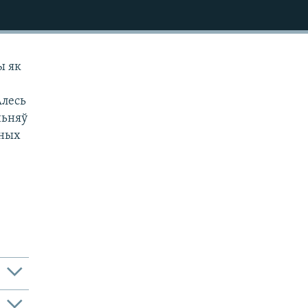
ы як
Алесь
ньняў
чных