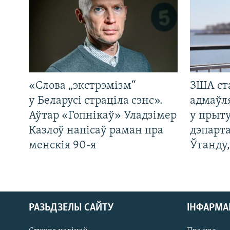
«Слова „экстрэмізм“
ЗША ст
у Беларусі страціла сэнс».
адмаўл
Аўтар «Гопнікаў» Уладзімер
у прыту
Казлоў напісаў раман пра
дэпарта
менскія 90-я
Ўганду
РАЗЬДЗЕЛЫ САЙТУ
ІНФАРМ