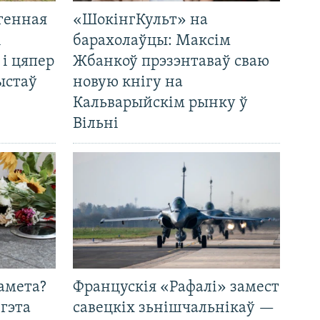
генная
«ШокінгКульт» на
і
барахолаўцы: Максім
 і цяпер
Жбанкоў прэзэнтаваў сваю
ыстаў
новую кнігу на
Кальварыйскім рынку ў
Вільні
амета?
Францускія «Рафалі» замест
 гэта
савецкіх зьнішчальнікаў —