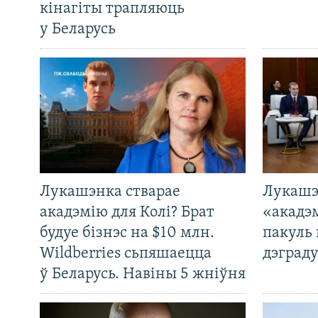
кінагіты трапляюць
у Беларусь
Лукашэнка стварае
Лукашэ
акадэмію для Колі? Брат
«акадэ
будуе бізнэс на $10 млн.
пакуль 
Wildberries сьпяшаецца
дэграду
ў Беларусь. Навіны 5 жніўня