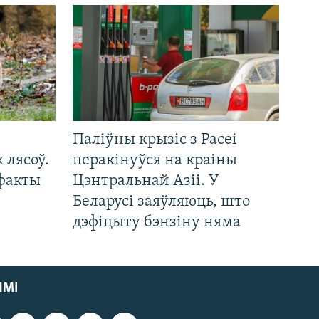
Паліўны крызіс з Расеі
 лясоў.
перакінуўся на краіны
 факты
Цэнтральнай Азіі. У
Беларусі заяўляюць, што
дэфіцыту бэнзіну няма
ЯМІ