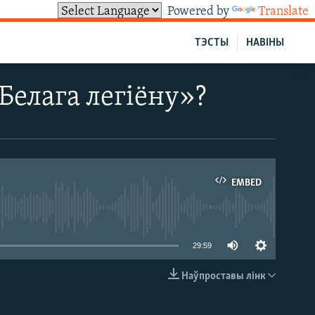
Powered by
Translate
ТЭСТЫ
НАВІНЫ
Белага легіёну»?
EMBED
able
29:59
Наўпроставы лінк
EMBED