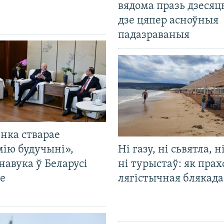
вядома празь дзесяць
дзе цяпер асноўныя
падазраваныя
нка стварае
мію будучыні»,
Ні газу, ні сьвятла, н
навука ў Беларусі
ні турыстаў: як прах
е
лягістычная блякад