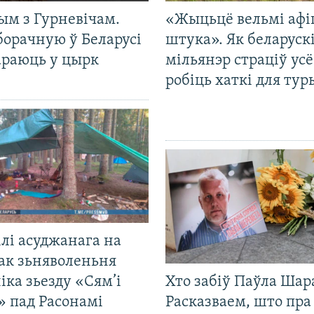
ым з Гурневічам.
«Жыцьцё вельмі афі
борачную ў Беларусі
штука». Як беларуск
араюць у цырк
мільянэр страціў усё
робіць хаткі для тур
лі асуджанага на
ак зьняволеньня
іка зьезду «Сям’і
Хто забіў Паўла Шар
» пад Расонамі
Расказваем, што пра