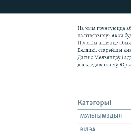
КАЛЯНДАР
НА ХВАЛЯХ СВАБОДЫ
На чым грунтуюцца аб
палітвязьняў? Якой бу
Праскім акцэнце абмя
Бяляцкі, старэйшы ан
Дзяніс Мельянцоў і ад
дасьледаваньняў Юры
Катэгорыі
МУЛЬТЫМЭДЫЯ
ВІДЭА