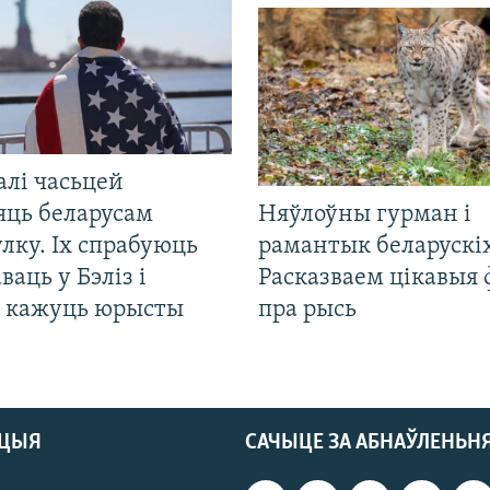
алі часьцей
яць беларусам
Няўлоўны гурман і
лку. Іх спрабуюць
рамантык беларускіх
ваць у Бэліз і
Расказваем цікавыя
, кажуць юрысты
пра рысь
АЦЫЯ
САЧЫЦЕ ЗА АБНАЎЛЕНЬН