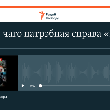
я чаго патрэбная справа «
No media source currently avail
0:00
енцы