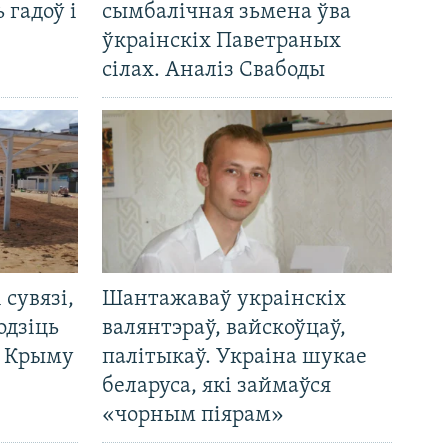
 гадоў і
сымбалічная зьмена ўва
ўкраінскіх Паветраных
сілах. Аналіз Свабоды
і сувязі,
Шантажаваў украінскіх
одзіць
валянтэраў, вайскоўцаў,
а Крыму
палітыкаў. Украіна шукае
беларуса, які займаўся
«чорным піярам»