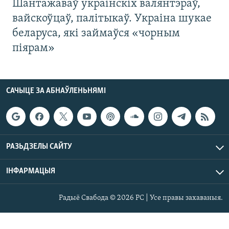
Шантажаваў украінскіх валянтэраў,
вайскоўцаў, палітыкаў. Украіна шукае
беларуса, які займаўся «чорным
піярам»
САЧЫЦЕ ЗА АБНАЎЛЕНЬНЯМІ
РАЗЬДЗЕЛЫ САЙТУ
ІНФАРМАЦЫЯ
Радыё Свабода © 2026 РС | Усе правы захаваныя.