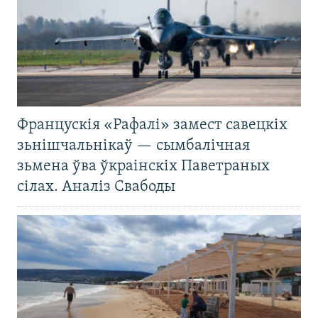
Францускія «Рафалі» замест савецкіх
зьнішчальнікаў — сымбалічная
зьмена ўва ўкраінскіх Паветраных
сілах. Аналіз Свабоды