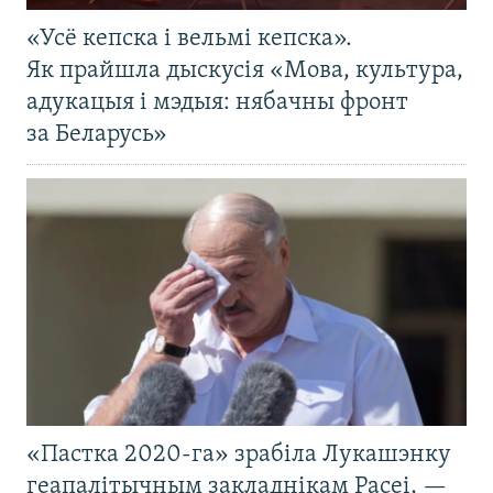
«Усё кепска і вельмі кепска».
Як прайшла дыскусія «Мова, культура,
адукацыя і мэдыя: нябачны фронт
за Беларусь»
«Пастка 2020-га» зрабіла Лукашэнку
геапалітычным закладнікам Расеі, —