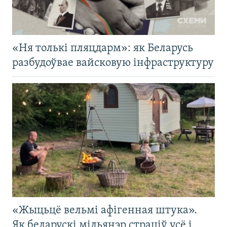
«Ня толькі пляцдарм»: як Беларусь
разбудоўвае вайсковую інфраструктуру
«Жыцьцё вельмі афігенная штука».
Як беларускі мільянэр страціў усё і