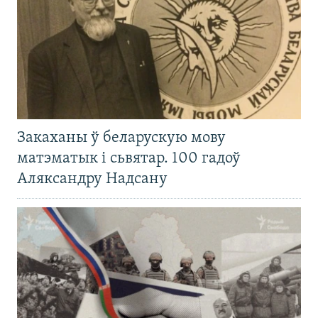
Закаханы ў беларускую мову
матэматык і сьвятар. 100 гадоў
Аляксандру Надсану