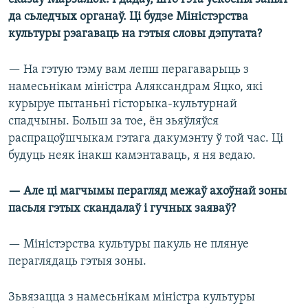
да сьледчых органаў. Ці будзе Міністэрства
культуры рэагаваць на гэтыя словы дэпутата?
— На гэтую тэму вам лепш перагаварыць з
намесьнікам міністра Аляксандрам Яцко, які
курыруе пытаньні гісторыка-культурнай
спадчыны. Больш за тое, ён зьяўляўся
распрацоўшчыкам гэтага дакумэнту ў той час. Ці
будуць неяк інакш камэнтаваць, я ня ведаю.
— Але ці магчымы перагляд межаў ахоўнай зоны
пасьля гэтых скандалаў і гучных заяваў?
— Міністэрства культуры пакуль не плянуе
пераглядаць гэтыя зоны.
Зьвязацца з намесьнікам міністра культуры