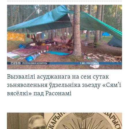
Вызвалілі асуджанага на сем сутак
зьняволеньня ўдзельніка зьезду «Сям’і
вясёлкі» пад Расонамі