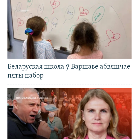
Беларуская школа ў Варшаве абвяшчае
пяты набор