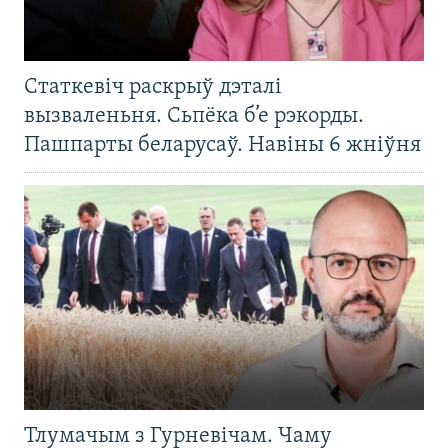
Статкевіч раскрыў дэталі
вызваленьня. Сьпёка б’е рэкорды.
Пашпарты беларусаў. Навіны 6 жніўня
Тлумачым з Гурневічам. Чаму