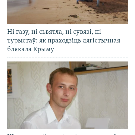
Ні газу, ні сьвятла, ні сувязі, ні
турыстаў: як праходзіць лягістычная
блякада Крыму