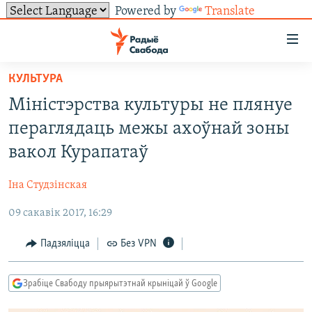
Powered by
Translate
Лінкі
ўнівэрсальнага
доступу
КУЛЬТУРА
НАВІНЫ
Перайсьці
Міністэрства культуры не плянуе
да
ТОЛЬКІ НА СВАБОДЗЕ
УСЕ НАВІНЫ
пераглядаць межы ахоўнай зоны
галоўнага
СУВЯЗЬ
ВІДЭА І ФОТА
ТЭСТЫ
зьместу
вакол Курапатаў
Перайсьці
ПАДПІСАЦЦА
ЛЮДЗІ
БЛОГІ
АБЫСЬЦІ БЛЯКАВАНЬНЕ
да
Іна Студзінская
ПАЛІТЫКА
ГІСТОРЫЯ НА СВАБОДЗЕ
ПАДЗЯЛІЦЦА ІНФАРМАЦЫЯЙ
RSS
галоўнай
САЧЫЦЕ ЗА АБНАЎЛЕНЬНЯМІ
09 сакавік 2017, 16:29
навігацыі
ЭКАНОМІКА
ПАДКАСТЫ
ПАДКАСТЫ
Перайсьці
ВАЙНА
КНІГІ
FACEBOOK
Падзяліцца
Без VPN
да
БЕЛАРУСЫ НА ВАЙНЕ
АЎДЫЁКНІГІ
TWITTER
пошуку
Зрабіце Свабоду прыярытэтнай крыніцай ў Google
ПАЛІТВЯЗЬНІ
PREMIUM
Усе сайты РС/РСЭ