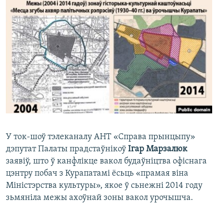
КУЛЬТУРА
МОВА
КАЛЯНДАР
НА ХВАЛЯХ СВАБОДЫ
У ток-шоў тэлеканалу АНТ «Справа прынцыпу»
дэпутат Палаты прадстаўнікоў
Ігар Марзалюк
заявіў, што ў канфлікце вакол будаўніцтва офіснага
цэнтру побач з Курапатамі ёсьць «прамая віна
Міністэрства культуры», якое ў сьнежні 2014 году
зьмяніла межы ахоўнай зоны вакол урочышча.