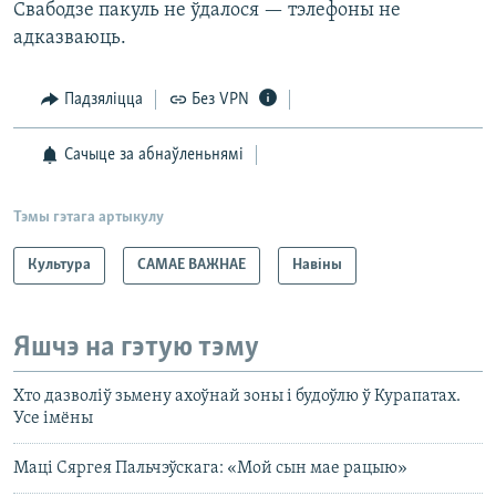
Свабодзе пакуль не ўдалося — тэлефоны не
адказваюць.
Падзяліцца
Без VPN
Сачыце за абнаўленьнямі
Тэмы гэтага артыкулу
Культура
САМАЕ ВАЖНАЕ
Навіны
Яшчэ на гэтую тэму
Хто дазволіў зьмену ахоўнай зоны і будоўлю ў Курапатах.
Усе імёны
Маці Сяргея Пальчэўскага: «Мой сын мае рацыю»