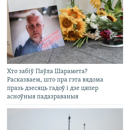
Хто забіў Паўла Шарамета?
Расказваем, што пра гэта вядома
празь дзесяць гадоў і дзе цяпер
асноўныя падазраваныя