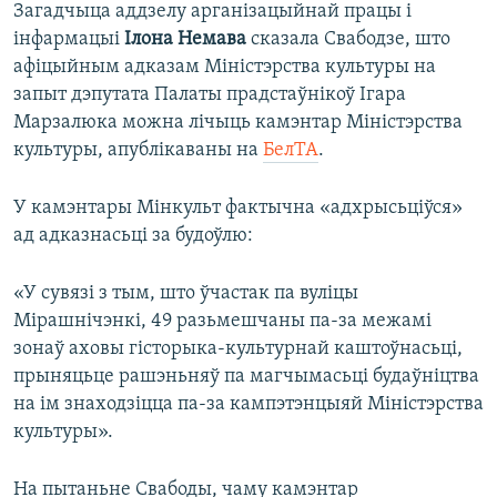
Загадчыца аддзелу арганізацыйнай працы і
інфармацыі
Ілона Немава
сказала Свабодзе, што
афіцыйным адказам Міністэрства культуры на
запыт дэпутата Палаты прадстаўнікоў Ігара
Марзалюка можна лічыць камэнтар Міністэрства
культуры, апублікаваны на
БелТА
.
У камэнтары Мінкульт фактычна «адхрысьціўся»
ад адказнасьці за будоўлю:
«У сувязі з тым, што ўчастак па вуліцы
Мірашнічэнкі, 49 разьмешчаны па-за межамі
зонаў аховы гісторыка-культурнай каштоўнасьці,
прыняцьце рашэньняў па магчымасьці будаўніцтва
на ім знаходзіцца па-за кампэтэнцыяй Міністэрства
культуры».
На пытаньне Свабоды, чаму камэнтар