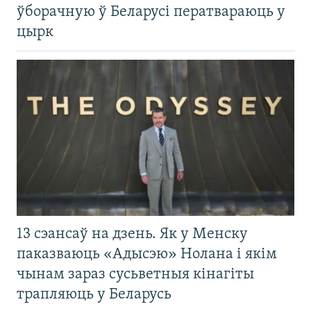
ўборачную ў Беларусі ператвараюць у
цырк
13 сэансаў на дзень. Як у Менску
паказваюць «Адысэю» Нолана і якім
чынам зараз сусьветныя кінагіты
трапляюць у Беларусь