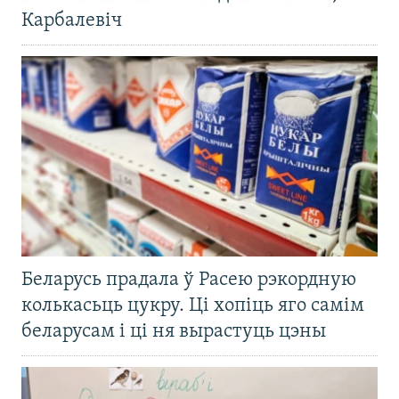
Карбалевіч
Беларусь прадала ў Расею рэкордную
колькасьць цукру. Ці хопіць яго самім
беларусам і ці ня вырастуць цэны