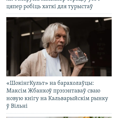
цяпер робіць хаткі для турыстаў
«ШокінгКульт» на барахолаўцы:
Максім Жбанкоў прэзэнтаваў сваю
новую кнігу на Кальварыйскім рынку
ў Вільні