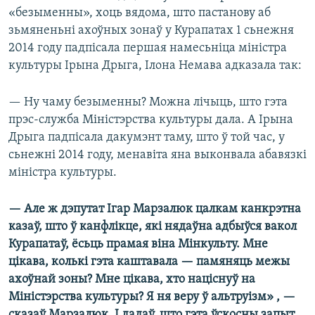
«безыменны», хоць вядома, што пастанову аб
зьмяненьні ахоўных зонаў у Курапатах 1 сьнежня
2014 году падпісала першая намесьніца міністра
культуры Ірына Дрыга, Ілона Немава адказала так:
— Ну чаму безыменны? Можна лічыць, што гэта
прэс-служба Міністэрства культуры дала. А Ірына
Дрыга падпісала дакумэнт таму, што ў той час, у
сьнежні 2014 году, менавіта яна выконвала абавязкі
міністра культуры.
— Але ж дэпутат Ігар Марзалюк цалкам канкрэтна
казаў, што ў канфлікце, які нядаўна адбыўся вакол
Курапатаў, ёсьць прамая віна Мінкульту. Мне
цікава, колькі гэта каштавала — памяняць межы
ахоўнай зоны? Мне цікава, хто націснуў на
Міністэрства культуры? Я ня веру ў альтруізм» , —
сказаў Марзалюк. І дадаў, што гэта ўскосны запыт