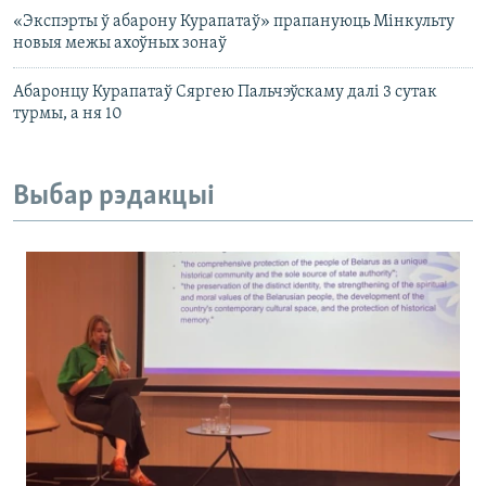
«Экспэрты ў абарону Курапатаў» прапануюць Мінкульту
новыя межы ахоўных зонаў
Абаронцу Курапатаў Сяргею Пальчэўскаму далі 3 сутак
турмы, а ня 10
Выбар рэдакцыі