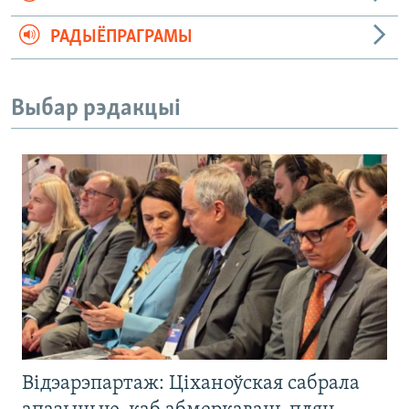
РАДЫЁПРАГРАМЫ
Выбар рэдакцыі
Відэарэпартаж: Ціханоўская сабрала