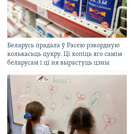
Беларусь прадала ў Расею рэкордную
колькасьць цукру. Ці хопіць яго самім
беларусам і ці ня вырастуць цэны