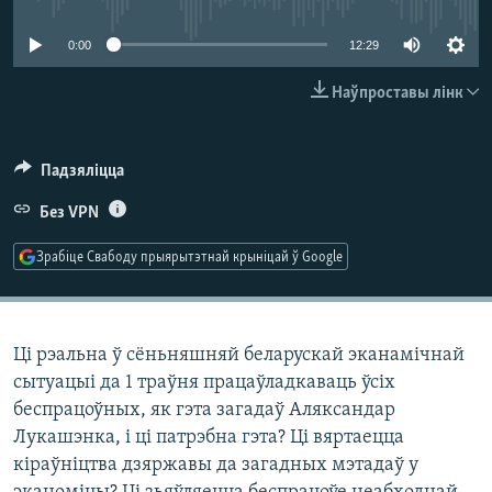
КУЛЬТУРА
МОВА
0:00
12:29
КАЛЯНДАР
НА ХВАЛЯХ СВАБОДЫ
Наўпроставы лінк
Падзяліцца
Без VPN
Зрабіце Свабоду прыярытэтнай крыніцай ў Google
Ці рэальна ў сёньняшняй беларускай эканамічнай
сытуацыі да 1 траўня працаўладкаваць ўсіх
беспрацоўных, як гэта загадаў Аляксандар
Лукашэнка, і ці патрэбна гэта? Ці вяртаецца
кіраўніцтва дзяржавы да загадных мэтадаў у