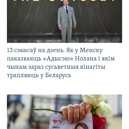
13 сэансаў на дзень. Як у Менску
паказваюць «Адысэю» Нолана і якім
чынам зараз сусьветныя кінагіты
трапляюць у Беларусь