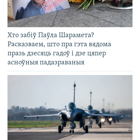
Хто забіў Паўла Шарамета?
Расказваем, што пра гэта вядома
празь дзесяць гадоў і дзе цяпер
асноўныя падазраваныя