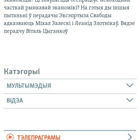
эканоміцы? Ці зьяўляецца беспрацоўе неабходнай
часткай рынкавай эканомікі? На гэтыя ды іншыя
пытаньні ў перадачы Эксэпртыза Свабоды
адказваюць Міхал Залескі і Леанід Злотнікаў. Вядзе
перадчу Віталь Цыганкоў
Катэгорыі
МУЛЬТЫМЭДЫЯ
ВІДЭА
ТЭЛЕПРАГРАМЫ