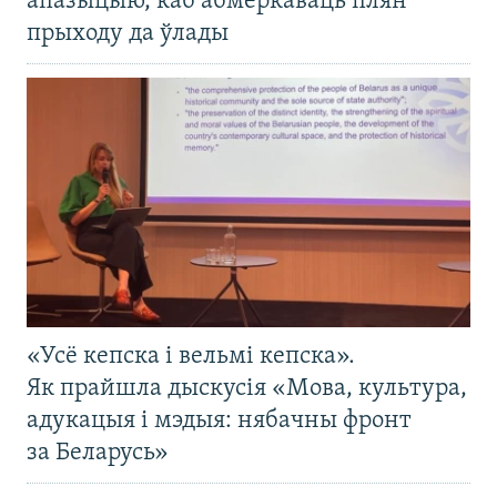
апазыцыю, каб абмеркаваць плян
прыходу да ўлады
«Усё кепска і вельмі кепска».
Як прайшла дыскусія «Мова, культура,
адукацыя і мэдыя: нябачны фронт
за Беларусь»