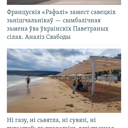
Францускія «Рафалі» замест савецкіх
зьнішчальнікаў — сымбалічная
зьмена ўва ўкраінскіх Паветраных
сілах. Аналіз Свабоды
Ні газу, ні сьвятла, ні сувязі, ні