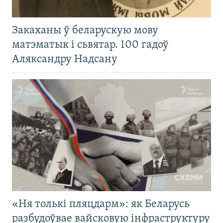
Закаханы ў беларускую мову
матэматык і сьвятар. 100 гадоў
Аляксандру Надсану
«Ня толькі пляцдарм»: як Беларусь
разбудоўвае вайсковую інфраструктуру