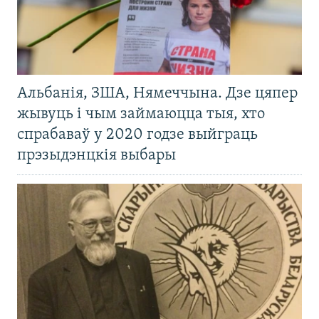
Альбанія, ЗША, Нямеччына. Дзе цяпер
жывуць і чым займаюцца тыя, хто
спрабаваў у 2020 годзе выйграць
прэзыдэнцкія выбары