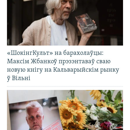
«ШокінгКульт» на барахолаўцы:
Максім Жбанкоў прэзэнтаваў сваю
новую кнігу на Кальварыйскім рынку
ў Вільні