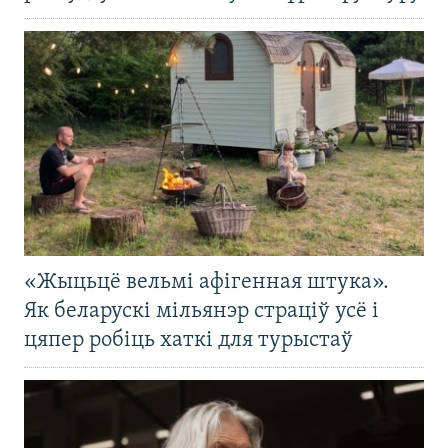
«Жыцьцё вельмі афігенная штука».
Як беларускі мільянэр страціў усё і
цяпер робіць хаткі для турыстаў