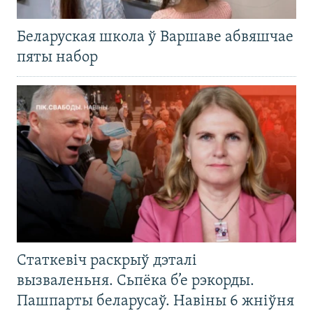
Беларуская школа ў Варшаве абвяшчае
пяты набор
Статкевіч раскрыў дэталі
вызваленьня. Сьпёка б’е рэкорды.
Пашпарты беларусаў. Навіны 6 жніўня