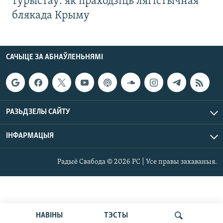
турыстаў: як праходзіць лягістычная
блякада Крыму
САЧЫЦЕ ЗА АБНАЎЛЕНЬНЯМІ
РАЗЬДЗЕЛЫ САЙТУ
ІНФАРМАЦЫЯ
Радыё Свабода © 2026 РС | Усе правы захаваныя.
НАВІНЫ
ТЭСТЫ