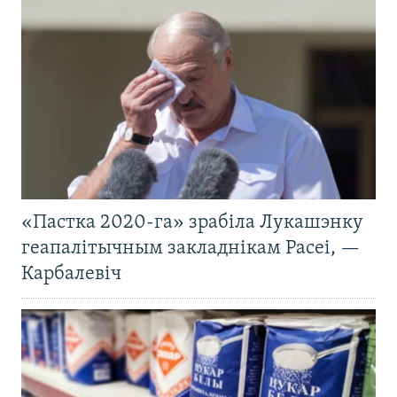
«Пастка 2020-га» зрабіла Лукашэнку
геапалітычным закладнікам Расеі, —
Карбалевіч