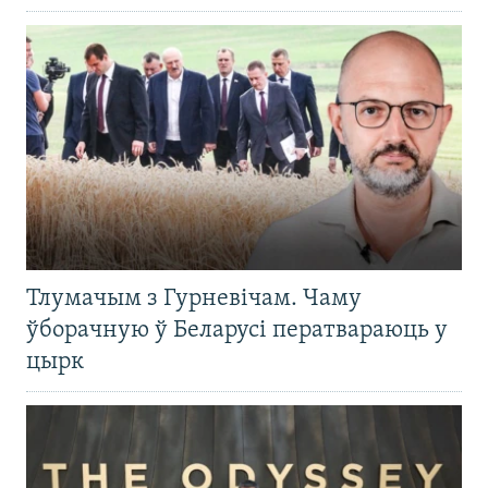
Тлумачым з Гурневічам. Чаму
ўборачную ў Беларусі ператвараюць у
цырк