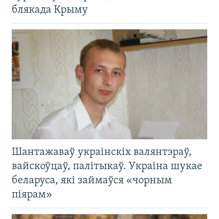
блякада Крыму
Шантажаваў украінскіх валянтэраў,
вайскоўцаў, палітыкаў. Украіна шукае
беларуса, які займаўся «чорным
піярам»