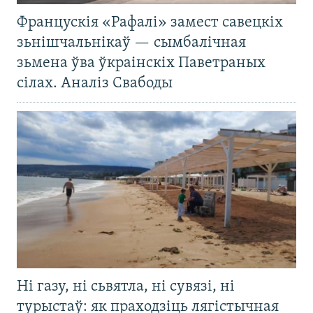
Францускія «Рафалі» замест савецкіх
зьнішчальнікаў — сымбалічная
зьмена ўва ўкраінскіх Паветраных
сілах. Аналіз Свабоды
Ні газу, ні сьвятла, ні сувязі, ні
турыстаў: як праходзіць лягістычная