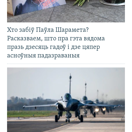
Хто забіў Паўла Шарамета?
Расказваем, што пра гэта вядома
празь дзесяць гадоў і дзе цяпер
асноўныя падазраваныя