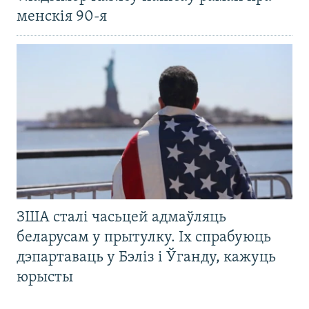
менскія 90-я
ЗША сталі часьцей адмаўляць
беларусам у прытулку. Іх спрабуюць
дэпартаваць у Бэліз і Ўганду, кажуць
юрысты