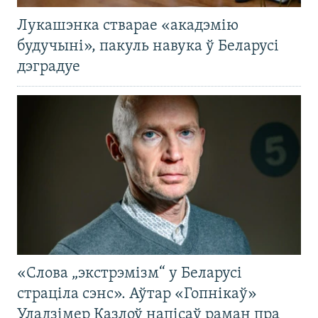
Лукашэнка стварае «акадэмію
будучыні», пакуль навука ў Беларусі
дэградуе
«Слова „экстрэмізм“ у Беларусі
страціла сэнс». Аўтар «Гопнікаў»
Уладзімер Казлоў напісаў раман пра