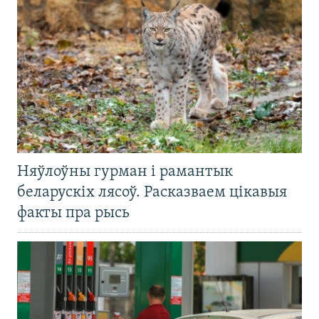
Няўлоўны гурман і рамантык
беларускіх лясоў. Расказваем цікавыя
факты пра рысь