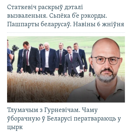
Статкевіч раскрыў дэталі
вызваленьня. Сьпёка б’е рэкорды.
Пашпарты беларусаў. Навіны 6 жніўня
Тлумачым з Гурневічам. Чаму
ўборачную ў Беларусі ператвараюць у
цырк