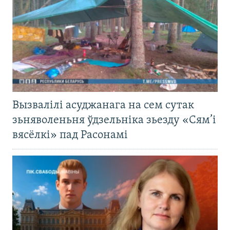
Вызвалілі асуджанага на сем сутак
зьняволеньня ўдзельніка зьезду «Сям’і
вясёлкі» пад Расонамі