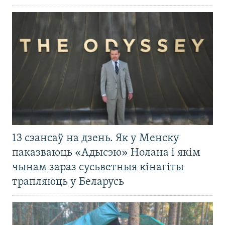
13 сэансаў на дзень. Як у Менску
паказваюць «Адысэю» Нолана і якім
чынам зараз сусьветныя кінагіты
трапляюць у Беларусь