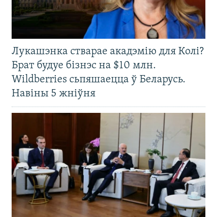
Лукашэнка стварае акадэмію для Колі?
Брат будуе бізнэс на $10 млн.
Wildberries сьпяшаецца ў Беларусь.
Навіны 5 жніўня