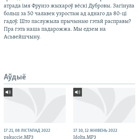
атрада імя Фрунзэ жыхароў вёскі Дубровы. Загінула
больш за 50 чалавек узростам ад аднаго да 80-ці
гадоў. Што паслужыла прычынаю гэтай расправы?
Пра гэта наша падарожжа. Мы едзем на
Асьвейшчыну.
Аўдыё
17:21, 08 ЛІСТАПАД 2022
17:10, 12 ЖНІВЕНЬ 2022
pakuccie.MP3
Idolta.MP3