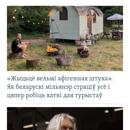
«Жыцьцё вельмі афігенная штука».
Як беларускі мільянэр страціў усё і
цяпер робіць хаткі для турыстаў