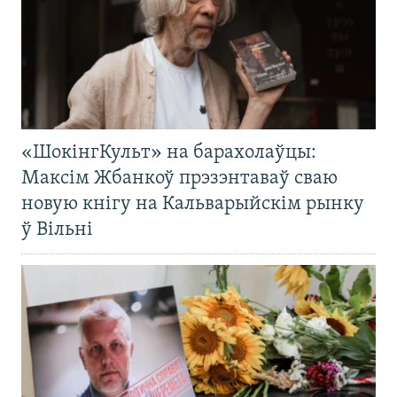
«ШокінгКульт» на барахолаўцы:
Максім Жбанкоў прэзэнтаваў сваю
новую кнігу на Кальварыйскім рынку
ў Вільні