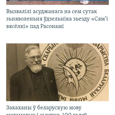
Вызвалілі асуджанага на сем сутак
зьняволеньня ўдзельніка зьезду «Сям’і
вясёлкі» пад Расонамі
Закаханы ў беларускую мову