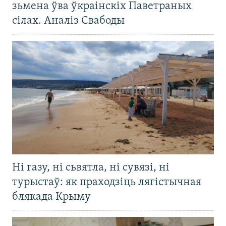
зьмена ўва ўкраінскіх Паветраных
сілах. Аналіз Свабоды
Ні газу, ні сьвятла, ні сувязі, ні
турыстаў: як праходзіць лягістычная
блякада Крыму