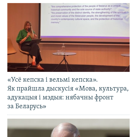
«Усё кепска і вельмі кепска».
Як прайшла дыскусія «Мова, культура,
адукацыя і мэдыя: нябачны фронт
за Беларусь»