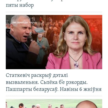
пяты набор
Статкевіч раскрыў дэталі
вызваленьня. Сьпёка б’е рэкорды.
Пашпарты беларусаў. Навіны 6 жніўня