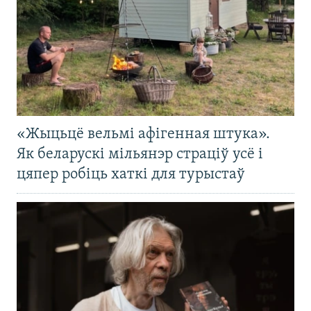
«Жыцьцё вельмі афігенная штука».
Як беларускі мільянэр страціў усё і
цяпер робіць хаткі для турыстаў