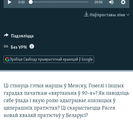
0:00
29:59
КУЛЬТУРА
МОВА
КАЛЯНДАР
НА ХВАЛЯХ СВАБОДЫ
Наўпроставы лінк
Падзяліцца
Без VPN
Зрабіце Свабоду прыярытэтнай крыніцай ў Google
Ці стануць гэтыя маршы ў Менску, Гомелі і іншых
гарадах пачаткам «вяртаньня ў 90-я»? Як паводзіць
сябе ўлада і якую ролю адыгрывае апазыцыя ў
цяперашніх пратэстах? Ці скарыстаецца Расея
новай хваляй пратэстаў у Беларусі?