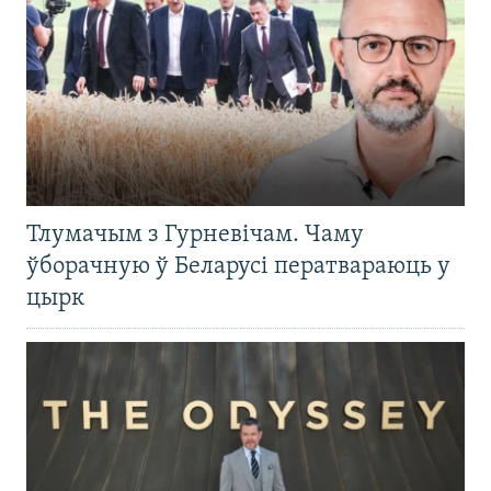
Тлумачым з Гурневічам. Чаму
ўборачную ў Беларусі ператвараюць у
цырк