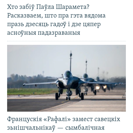
Хто забіў Паўла Шарамета?
Расказваем, што пра гэта вядома
празь дзесяць гадоў і дзе цяпер
асноўныя падазраваныя
Францускія «Рафалі» замест савецкіх
зьнішчальнікаў — сымбалічная