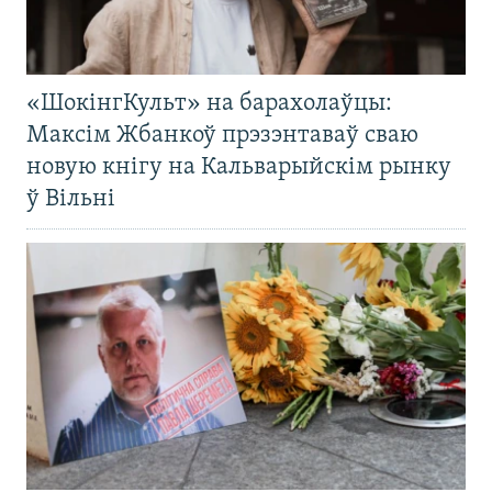
«ШокінгКульт» на барахолаўцы:
Максім Жбанкоў прэзэнтаваў сваю
новую кнігу на Кальварыйскім рынку
ў Вільні