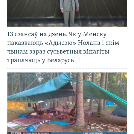
13 сэансаў на дзень. Як у Менску
паказваюць «Адысэю» Нолана і якім
чынам зараз сусьветныя кінагіты
трапляюць у Беларусь