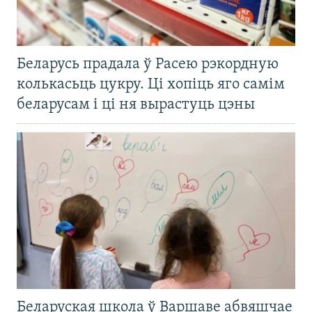
Беларусь прадала ў Расею рэкордную
колькасьць цукру. Ці хопіць яго самім
беларусам і ці ня вырастуць цэны
Беларуская школа ў Варшаве абвяшчае