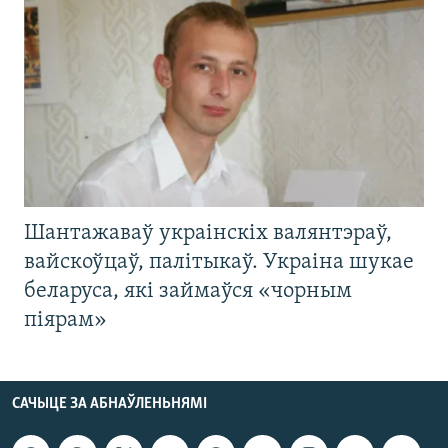
Шантажаваў украінскіх валянтэраў,
вайскоўцаў, палітыкаў. Украіна шукае
беларуса, які займаўся «чорным
піярам»
САЧЫЦЕ ЗА АБНАЎЛЕНЬНЯМІ