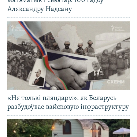
матэматык і сьвятар. 100 гадоў
Аляксандру Надсану
«Ня толькі пляцдарм»: як Беларусь
разбудоўвае вайсковую інфраструктуру