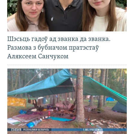
Шэсьць гадоў ад званка да званка.
Размова з бубначом пратэстаў
Аляксеем Санчуком