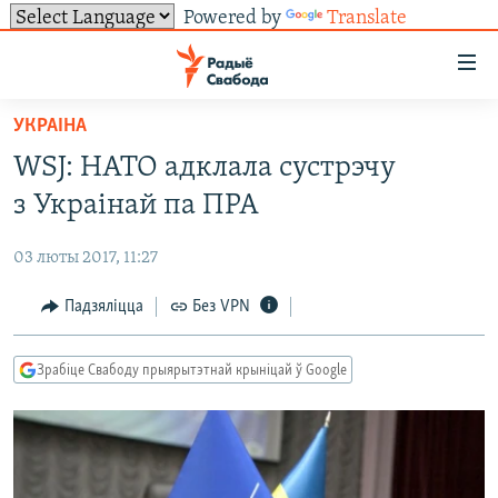
Powered by
Translate
Лінкі
ўнівэрсальнага
доступу
УКРАІНА
НАВІНЫ
Перайсьці
WSJ: НАТО адклала сустрэчу
да
ТОЛЬКІ НА СВАБОДЗЕ
УСЕ НАВІНЫ
з Украінай па ПРА
галоўнага
СУВЯЗЬ
ВІДЭА І ФОТА
ТЭСТЫ
зьместу
03 люты 2017, 11:27
Перайсьці
ПАДПІСАЦЦА
ЛЮДЗІ
БЛОГІ
АБЫСЬЦІ БЛЯКАВАНЬНЕ
да
Падзяліцца
Без VPN
ПАЛІТЫКА
ГІСТОРЫЯ НА СВАБОДЗЕ
ПАДЗЯЛІЦЦА ІНФАРМАЦЫЯЙ
RSS
галоўнай
САЧЫЦЕ ЗА АБНАЎЛЕНЬНЯМІ
навігацыі
ЭКАНОМІКА
ПАДКАСТЫ
ПАДКАСТЫ
Зрабіце Свабоду прыярытэтнай крыніцай ў Google
Перайсьці
ВАЙНА
КНІГІ
FACEBOOK
да
БЕЛАРУСЫ НА ВАЙНЕ
АЎДЫЁКНІГІ
TWITTER
пошуку
ПАЛІТВЯЗЬНІ
PREMIUM
Усе сайты РС/РСЭ