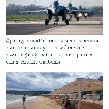
Францускія «Рафалі» замест савецкіх
зьнішчальнікаў — сымбалічная
зьмена ўва ўкраінскіх Паветраных
сілах. Аналіз Свабоды