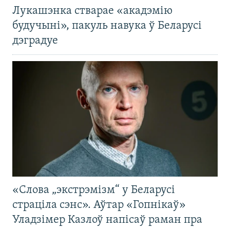
Лукашэнка стварае «акадэмію
будучыні», пакуль навука ў Беларусі
дэградуе
«Слова „экстрэмізм“ у Беларусі
страціла сэнс». Аўтар «Гопнікаў»
Уладзімер Казлоў напісаў раман пра