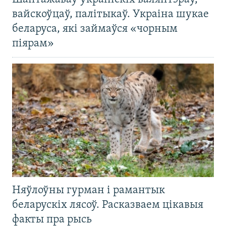
вайскоўцаў, палітыкаў. Украіна шукае
беларуса, які займаўся «чорным
піярам»
Няўлоўны гурман і рамантык
беларускіх лясоў. Расказваем цікавыя
факты пра рысь