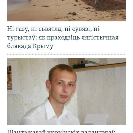
Ні газу, ні сьвятла, ні сувязі, ні
турыстаў: як праходзіць лягістычная
блякада Крыму
Шантажаваў украінскіх валянтэраў,