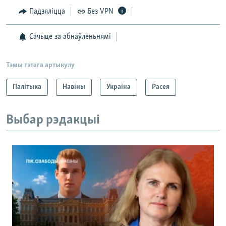
Падзяліцца
Без VPN
Сачыце за абнаўленьнямі
Тэмы гэтага артыкулу
Палітыка
Навіны
Украіна
Расея
Выбар рэдакцыі