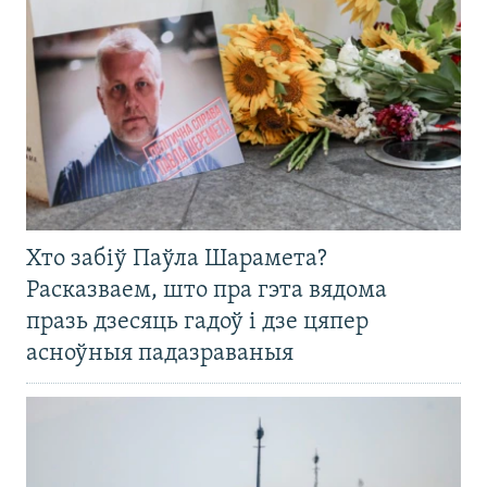
Хто забіў Паўла Шарамета?
Расказваем, што пра гэта вядома
празь дзесяць гадоў і дзе цяпер
асноўныя падазраваныя