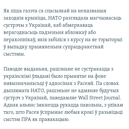
Як піша газэта са спасылкай на неназваныя
заходнія крыніцы, НАТО разглядала магчымасьць
сустрэчы з Украінай, каб абмеркаваць
верагоднасьць падзеньня абломкаў або
перахопнікаў, якія зьбіліся з курсу на яе тэрыторыі
ў выпадку прымяненьня супрацьракетнай
сыстэмы.
Паводле выданьня, рашэньне не сустракацца з
украінскімі ўладамі было прынятае на фоне
нявызначанасьці ў адносінах з Расеяй. Па словах
дыплямата НАТО, рашэньне не адмяняе будучых
сустрэч з Украінай, паведамляе Wall Street Journal.
Аднак альянс імкнецца рухацца павольна, з улікам
таго, што Расея ўспрымае любыя крокі ў разьвіцьці
сыстэм ПРА як правакацыю.