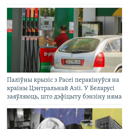
Паліўны крызіс з Расеі перакінуўся на
краіны Цэнтральнай Азіі. У Беларусі
заяўляюць, што дэфіцыту бэнзіну няма