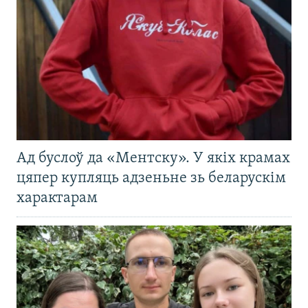
Ад буслоў да «Ментску». У якіх крамах
цяпер купляць адзеньне зь беларускім
характарам