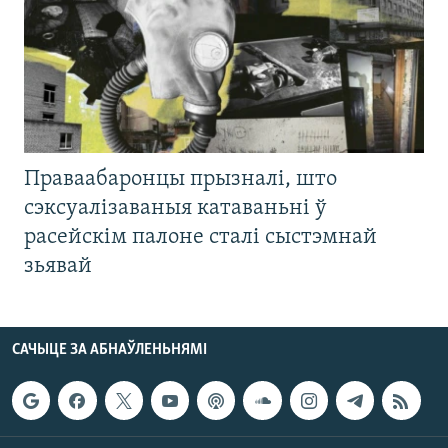
Праваабаронцы прызналі, што
сэксуалізаваныя катаваньні ў
расейскім палоне сталі сыстэмнай
зьявай
САЧЫЦЕ ЗА АБНАЎЛЕНЬНЯМІ