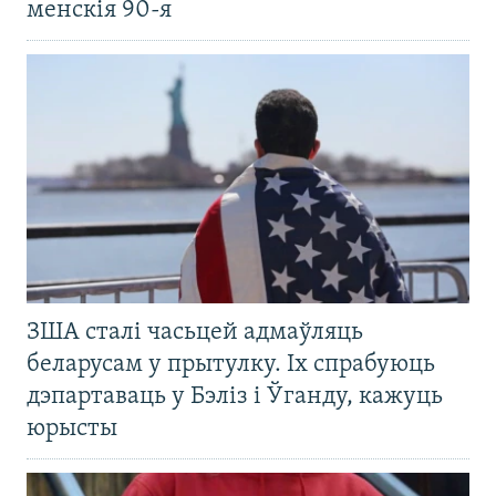
менскія 90-я
ЗША сталі часьцей адмаўляць
беларусам у прытулку. Іх спрабуюць
дэпартаваць у Бэліз і Ўганду, кажуць
юрысты