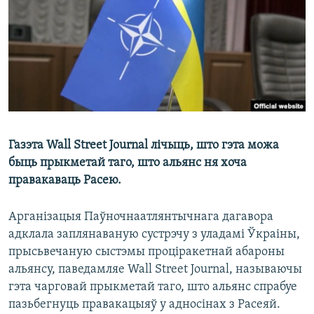
КУЛЬТУРА
МОВА
КАЛЯНДАР
НА ХВАЛЯХ СВАБОДЫ
Газэта Wall Street Journal лічыць, што гэта можа
быць прыкметай таго, што альянс ня хоча
правакаваць Расею.
Арганізацыя Паўночнаатлянтычнага дагавора
адклала заплянаваную сустрэчу з уладамі Ўкраіны,
прысьвечаную сыстэмы проціракетнай абароны
альянсу, паведамляе Wall Street Journal, называючы
гэта чарговай прыкметай таго, што альянс спрабуе
пазьбегнуць правакацыяў у адносінах з Расеяй.