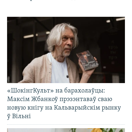
«ШокінгКульт» на барахолаўцы:
Максім Жбанкоў прэзэнтаваў сваю
новую кнігу на Кальварыйскім рынку
ў Вільні